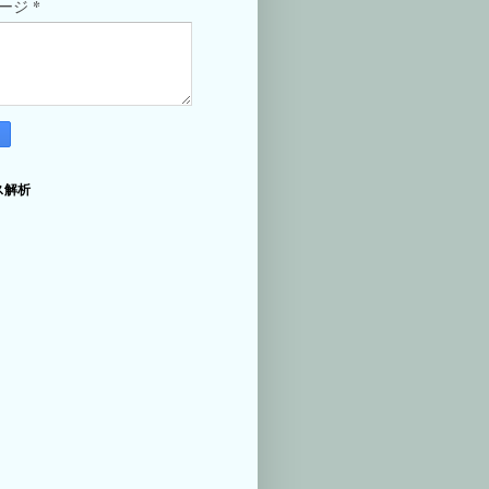
*
セージ
ス解析