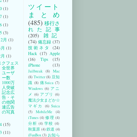
22
(1)
ツイート
20
(1)
まとめ
17
(1)
(485)
移行さ
16
(1)
れた記事
15
(3)
(205)
雑記
12月
(1)
(74)
備忘録
(37)
技術ネタ
(24)
3月
(1)
Hack
(17)
Apple
2月
(1)
(16)
Tips
(15)
スクフェス
iPhone
(13)
全世界
Jailbreak
(8)
Mac
ユーザ
(8)
Twitter
(8)
豆知
ー数
1000万
識
(8)
痛Suica
(7)
人突破
Windows
(6)
アニ
記念広
メ
(6)
アプリ
(6)
告・そ
魔法少女まどか☆
の他関
マギカ
(6)
Suica
連広告
の写真
(5)
MobileMe
(4)
iTunes
(4)
修理
(4)
分析
(4)
学校
(4)
14
(15)
秋葉原
(4)
鉄道
(4)
13
(11)
iFunBox
(3)
お知ら