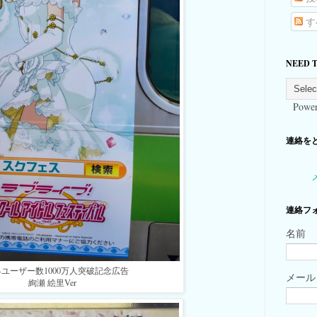
す
NEED 
Power
連絡をとる
連絡フ
名前
ユーザー数1000万人突破記念広告
メー
絢瀬 絵里Ver