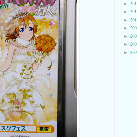
20
►
20
►
20
►
20
►
20
►
20
►
20
►