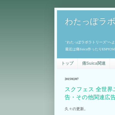
わたっぽラ
”わたっぽラボラトリーズ”へ
最近は痛Suica作ったりESP
トップ
痛Suica関連
2015/02/07
スクフェス 全世界
告・その他関連広
久々の更新。