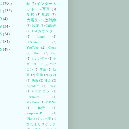
12
(290)
せ
(3)
インターネ
ット
(3)
写真
(3)
11
(253)
受験
(3)
地震
(3)
10
(4)
大震災
(3)
放射線
(3)
音楽
(3)
CalDAV
09
(34)
(2)
GMカウンター
08
(34)
(2)
Linux
(2)
07
(84)
SBSettings
(2)
YouTube
(2)
iCloud
06
(49)
(2)
iMovie
(2)
iPod
(2)
カレンダー
(2)
セ
キュリティ
(2)
パソ
コン
(2)
事故
(2)
動
画
(2)
変換
(2)
政治
(2)
映画
(2)
社会
(2)
AppStore
(1)
Flash
(1)
GIFアニメ
(1)
Illustrator
(1)
MacBook
(1)
PDANet
(1)
RAW
(1)
RaspberryPi
(1)
iPhoto
(1)
お土産
(1)
ひだまりスケッチ