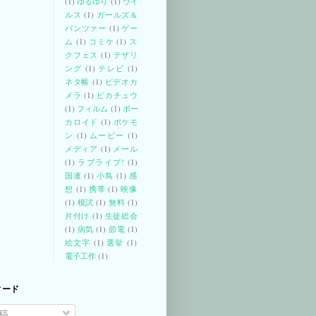
(1)
ゆるゆり
(1)
ウイ
ルス
(1)
ガールズ＆
パンツァー
(1)
ゲー
ム
(1)
コミケ
(1)
ス
クフェス
(1)
テザリ
ング
(1)
テレビ
(1)
ネタ帳
(1)
ビデオカ
メラ
(1)
ピカチュウ
(1)
フィルム
(1)
ボー
カロイド
(1)
ポケモ
ン
(1)
ムービー
(1)
メディア
(1)
メール
(1)
ラブライブ!
(1)
国連
(1)
小鳥
(1)
感
想
(1)
携帯
(1)
映像
(1)
模試
(1)
無料
(1)
片付け
(1)
生徒総会
(1)
病気
(1)
節電
(1)
絵文字
(1)
選挙
(1)
電子工作
(1)
ィード
稿