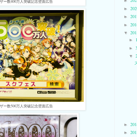
20
►
ザー数400万人突破記念壁面広告
20
►
20
►
20
►
20
▼
►
►
▼
ザー数500万人突破記念壁面広告
20
►
20
►