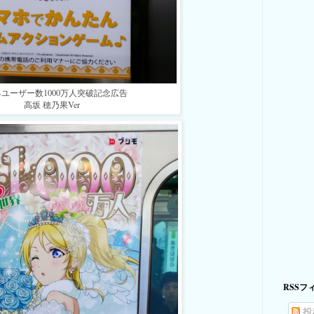
ユーザー数1000万人突破記念広告
高坂 穂乃果Ver
RSSフ
投