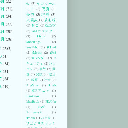
6月
(32)
せ
(3)
インターネ
5月
(31)
ット
(3)
写真
(3)
受験
(3)
地震
(3)
4月
(34)
大震災
(3)
放射線
3月
(32)
(3)
音楽
(3)
CalDAV
(2)
GMカウンター
2月
(30)
(2)
Linux
(2)
1月
(38)
SBSettings
(2)
YouTube
(2)
iCloud
11
(253)
(2)
iMovie
(2)
iPod
10
(4)
(2)
カレンダー
(2)
セ
09
(34)
キュリティ
(2)
パソ
コン
(2)
事故
(2)
動
08
(34)
画
(2)
変換
(2)
政治
07
(84)
(2)
映画
(2)
社会
(2)
AppStore
(1)
Flash
06
(49)
(1)
GIFアニメ
(1)
Illustrator
(1)
MacBook
(1)
PDANet
(1)
RAW
(1)
RaspberryPi
(1)
iPhoto
(1)
お土産
(1)
ひだまりスケッチ