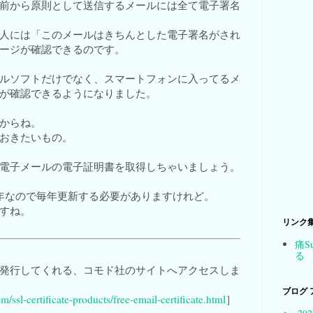
前から原則として送信するメールには全て電子署名
人には「このメールはきちんとした電子署名がされ
ージが確認できるのです。
ルソフトだけでなく、スマートフォンに入ってるメ
が確認できるようになりました。
からね。
おきたいもの。
電子メールの電子証明書を取得しちゃいましょう。
年なので毎年更新する必要がありますけれど。
すね。
リンク
痛S
る
発行してくれる、コモド社のサイトへアクセスしま
ブログ 
m/ssl-certificate-products/free-email-certificate.html
］