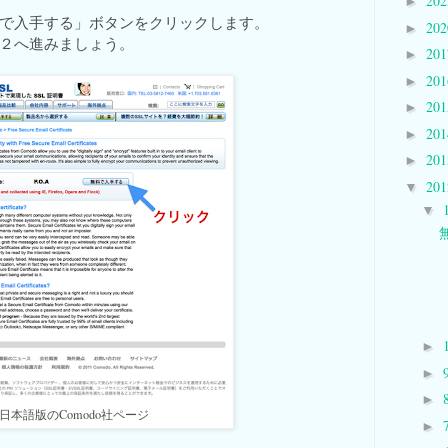
20
►
で入手する」ボタンをクリックします。
20
►
２へ進みましょう。
20
►
20
►
20
►
20
►
20
►
20
▼
▼
►
►
►
日本語版のComodo社ページ
►