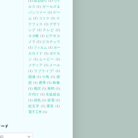
(1)
ゆるゆり
(1)
ウイ
ルス
(1)
ガールズ＆
パンツァー
(1)
ゲー
ム
(1)
コミケ
(1)
ス
クフェス
(1)
テザリ
ング
(1)
テレビ
(1)
ネタ帳
(1)
ビデオカ
メラ
(1)
ピカチュウ
(1)
フィルム
(1)
ボー
カロイド
(1)
ポケモ
ン
(1)
ムービー
(1)
メディア
(1)
メール
(1)
ラブライブ!
(1)
国連
(1)
小鳥
(1)
感
想
(1)
携帯
(1)
映像
(1)
模試
(1)
無料
(1)
片付け
(1)
生徒総会
(1)
病気
(1)
節電
(1)
絵文字
(1)
選挙
(1)
電子工作
(1)
ィード
稿