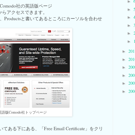
►
omodo社の英語版ページ
►
からアクセスできます。
►
Productsと書いてあるところにカーソルを合わせ
►
►
►
20
►
20
►
20
►
20
►
20
►
20
►
英語版Comodo社トップページ
いてある下にある、「Free Email Certificate」をクリ