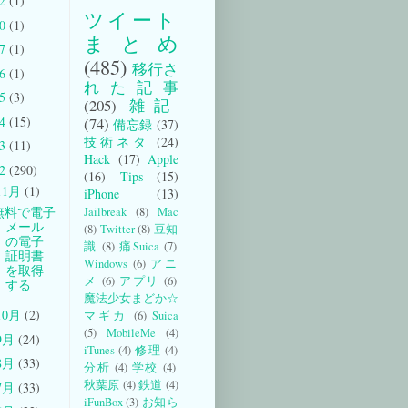
22
(1)
ツイート
20
(1)
まとめ
17
(1)
(485)
移行さ
16
(1)
れた記事
15
(3)
(205)
雑記
14
(15)
(74)
備忘録
(37)
技術ネタ
(24)
13
(11)
Hack
(17)
Apple
12
(290)
(16)
Tips
(15)
11月
(1)
iPhone
(13)
無料で電子
Jailbreak
(8)
Mac
メール
(8)
Twitter
(8)
豆知
の電子
識
(8)
痛Suica
(7)
証明書
Windows
(6)
アニ
を取得
メ
(6)
アプリ
(6)
する
魔法少女まどか☆
10月
(2)
マギカ
(6)
Suica
(5)
MobileMe
(4)
9月
(24)
iTunes
(4)
修理
(4)
8月
(33)
分析
(4)
学校
(4)
秋葉原
(4)
鉄道
(4)
7月
(33)
iFunBox
(3)
お知ら