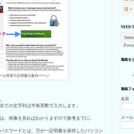
す
NEED 
Power
連絡をとる
ール用電子証明書の案内ページ
連絡フ
名前
。
全ての文字列は半角英数で入力します。
メー
は、画像を見ればわかりますので参考までに。
パスワードとは、万が一証明書を保存したパソコン