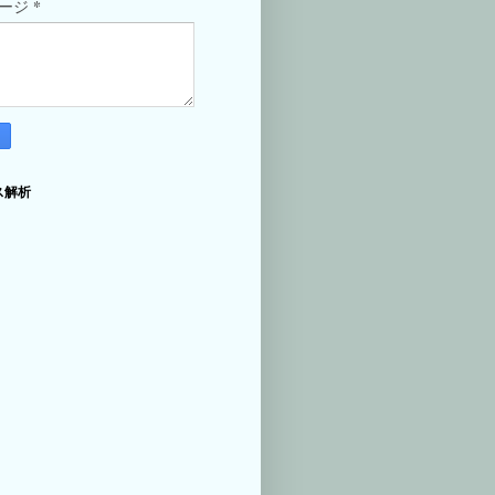
*
セージ
ス解析