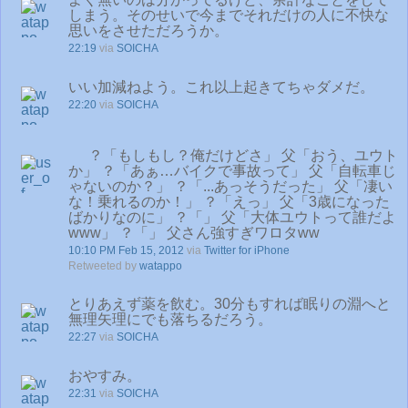
しまう。そのせいで今までそれだけの人に不快な
思いをさせただろうか。
22:19
via
SOICHA
いい加減ねよう。これ以上起きてちゃダメだ。
22:20
via
SOICHA
？「もしもし？俺だけどさ」 父「おう、ユウト
か」 ？「あぁ…バイクで事故って」 父「自転車じ
ゃないのか？」 ？「...あっそうだった」 父「凄い
な！乗れるのか！」 ？「えっ」 父「3歳になった
ばかりなのに」 ？「」 父「大体ユウトって誰だよ
www」 ？「」 父さん強すぎワロタww
10:10 PM Feb 15, 2012
via
Twitter for iPhone
Retweeted by
watappo
とりあえず薬を飲む。30分もすれば眠りの淵へと
無理矢理にでも落ちるだろう。
22:27
via
SOICHA
おやすみ。
22:31
via
SOICHA