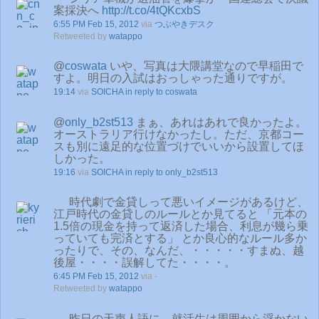
案採決へ
http://t.co/4tQKcxbS
6:55 PM Feb 15, 2012
via
つぶやきデスク
Retweeted by
watappo
@
coswata
いや、写真は大隈講堂なので早稲田で
すよ。明日の入試はおっしゃった通りですが。
19:14
via
SOICHA
in reply to coswata
@
only_b2st513
まぁ、あれはあれで良かったよ。
オーストラリア行けなかったし。ただ、京都コー
スも別に遠足的な位置づけでいいから設置してほ
しかった。
19:16
via
SOICHA
in reply to only_b2st513
時代劇で金貸しって悪いイメージがあるけど、
江戸時代の金貸しのルールとか見てると 「元本の
1.5倍の現金を持って返済した場合、利息が幾ら乗
っていても完済とする」 とか良心的なルール多か
ったりで、その、なんだ、・・・・・すまぬ、越
後屋・・・・誤解してた・・・・。
6:45 PM Feb 15, 2012
via -
Retweeted by
watappo
昨日の天声人語に、就活生は周囲から浮かない