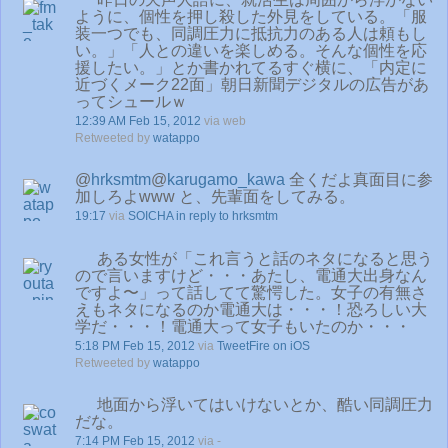
ように、個性を押し殺した外見をしている。「服
装一つでも、同調圧力に抵抗力のある人は頼もし
い。」「人との違いを楽しめる。そんな個性を応
援したい。」とか書かれてるすぐ横に、「内定に
近づくメーク22面」朝日新聞デジタルの広告があ
ってシュールｗ
12:39 AM Feb 15, 2012
via web
Retweeted by
watappo
@
hrksmtm
@
karugamo_kawa
全くだよ真面目に参
加しろよwww と、先輩面をしてみる。
19:17
via
SOICHA
in reply to hrksmtm
ある女性が「これ言うと話のネタになると思う
ので言いますけど・・・あたし、電通大出身なん
ですよ〜」って話してて驚愕した。女子の有無さ
えもネタになるのか電通大は・・・！恐ろしい大
学だ・・・！電通大って女子もいたのか・・・
5:18 PM Feb 15, 2012
via
TweetFire on iOS
Retweeted by
watappo
地面から浮いてはいけないとか、酷い同調圧力
だな。
7:14 PM Feb 15, 2012
via -