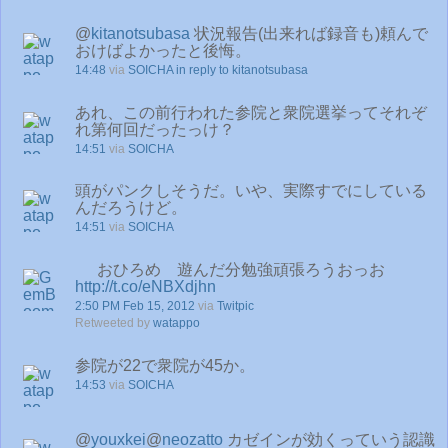
@
kitanotsubasa
状況報告(出来れば録音も)頼んで
おけばよかったと後悔。
14:48
via
SOICHA
in reply to kitanotsubasa
あれ、この前行われた参院と衆院選挙ってそれぞ
れ第何回だったっけ？
14:51
via
SOICHA
頭がパンクしそうだ。いや、実際すでにしている
んだろうけど。
14:51
via
SOICHA
おひろめ 遊んだ分勉強頑張ろうおっお
http://t.co/eNBXdjhn
2:50 PM Feb 15, 2012
via
Twitpic
Retweeted by
watappo
参院が22で衆院が45か。
14:53
via
SOICHA
@
youxkei
@
neozatto
カゼインが効くっていう認識