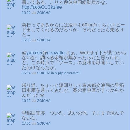
書いてある。こりゃ遊休車両総動員かな。
http://t.co/O1CkzIee
16:50
via
SOICHA
急行ってあるからには途中も60km/hくらいスピー
ド出してくれるのだろうか。それだったら乗るけ
ど←
16:51
via
SOICHA
@
youxkei
@
neozatto
まぁ、Webサイトが見つから
ないか、調べる余裕が無かったらだと思うけれ
ど。この時点で「ソース」の意味を勘違いしてい
たわけなんだが。
16:54
via
SOICHA
in reply to youxkei
帰り道、ちょっと遠回りして東京都交通局の早稲
田車庫を通ってみたが、案の定車庫がすっからか
んだったw
16:55
via
SOICHA
早稲田電停、ついた。思いの他、そこまで混んで
ないな。
17:01
via
SOICHA