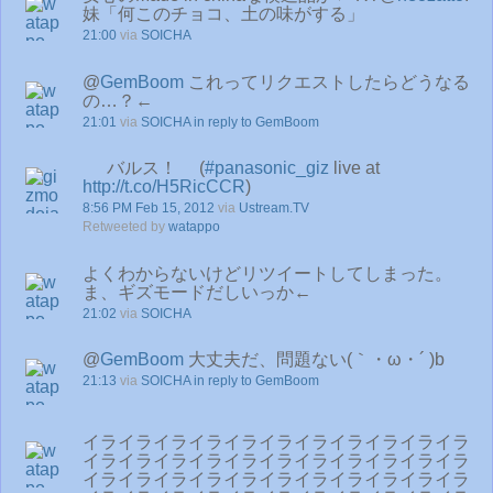
妹「何このチョコ、土の味がする」
21:00
via
SOICHA
@
GemBoom
これってリクエストしたらどうなる
の…？←
21:01
via
SOICHA
in reply to GemBoom
バルス！ (
#panasonic_giz
live at
http://t.co/H5RicCCR
)
8:56 PM Feb 15, 2012
via
Ustream.TV
Retweeted by
watappo
よくわからないけどリツイートしてしまった。
ま、ギズモードだしいっか←
21:02
via
SOICHA
@
GemBoom
大丈夫だ、問題ない(｀・ω・´ )b
21:13
via
SOICHA
in reply to GemBoom
イライライライライライライライライライライラ
イライライライライライライライライライライラ
イライライライライライライライライライライラ