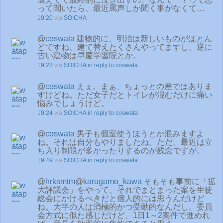
って聞いたら、最近罵声しか聞く事がなくて…
19:20
via
SOICHA
@
coswata
建物的に、明治は新しいものがほとん
どですね、建て替えたくさんやってますし。逆に
古い建物は早慶学習院とか。
19:23
via
SOICHA
in reply to coswata
@
coswata
えぇ。まぁ、ちょっとの差ではありま
すけどね。ただ女子だとトイレが混むだけに痛い
悩みでしょうけど。
19:24
via
SOICHA
in reply to coswata
@
coswata
男子も個室使うほうとか混みますよ
ね。それは自分もやりましたね。ただ、最近は立
ち入り制限が多かったりするのが残念ですが。
19:49
via
SOICHA
in reply to coswata
@
hrksmtm
@
karugamo_kawa
そもそも事前に「拡
大評議会」をやって、それでまとまった案を生徒
総会にかけるべきだと個人的には思うんだけど
ね。大半の人は消極的かつ受動的なんだし。委員
会方式に似た感じだけど、1日1～2案件で進めれ