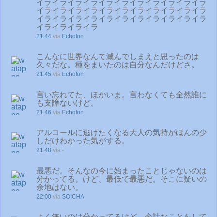
イライライライライライライライライライライラ
イライライライライライライライライライライラ
イライライライライライライライライライライラ
イライライライラ
21:44
via
Echofon
こんなに世界なんて滅んでしまえと思ったのは
久々だな。種をまいたのは自分なんだけどさ。
21:45
via
Echofon
言い忘れてた、ほかいま。言わなくても全然誰に
も支障ないけど。
21:46
via
Echofon
アルコールに逃げたくなる大人の気持がほんの少
しだけわかった気がする。
21:48
via -
最悪だ。そんなの今に始まったことじゃないのは
分かってる。けど、最低で最悪だ。そこに疑いの
余地はない。
22:00
via
SOICHA
よく無いのは分かってるけど、余計なことをして