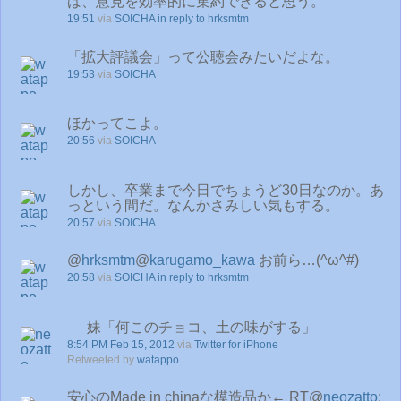
ば、意見を効率的に集約できると思う。
19:51
via
SOICHA
in reply to hrksmtm
「拡大評議会」って公聴会みたいだよな。
19:53
via
SOICHA
ほかってこよ。
20:56
via
SOICHA
しかし、卒業まで今日でちょうど30日なのか。あ
っという間だ。なんかさみしい気もする。
20:57
via
SOICHA
@
hrksmtm
@
karugamo_kawa
お前ら…(^ω^#)
20:58
via
SOICHA
in reply to hrksmtm
妹「何このチョコ、土の味がする」
8:54 PM Feb 15, 2012
via
Twitter for iPhone
Retweeted by
watappo
安心のMade in chinaな模造品か← RT@
neozatto
: