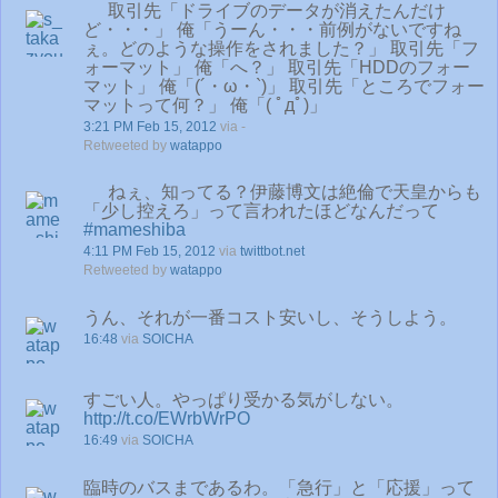
取引先「ドライブのデータが消えたんだけ
ど・・・」 俺「うーん・・・前例がないですね
ぇ。どのような操作をされました？」 取引先「フ
ォーマット」 俺「へ？」 取引先「HDDのフォー
マット」 俺「(´・ω・`)」 取引先「ところでフォー
マットって何？」 俺「( ﾟдﾟ)」
3:21 PM Feb 15, 2012
via -
Retweeted by
watappo
ねぇ、知ってる？伊藤博文は絶倫で天皇からも
「少し控えろ」って言われたほどなんだって
#mameshiba
4:11 PM Feb 15, 2012
via
twittbot.net
Retweeted by
watappo
うん、それが一番コスト安いし、そうしよう。
16:48
via
SOICHA
すごい人。やっぱり受かる気がしない。
http://t.co/EWrbWrPO
16:49
via
SOICHA
臨時のバスまであるわ。「急行」と「応援」って