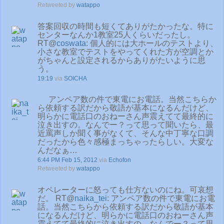
Retweeted by
watappo
答案回収の時間も短くてありがたかったな。特に
センターなんか1教室25人くらいだったし。
RT@
coswata
: 個人的には大ホールのテストより、
小さな教室でテストをやってくれた方が空調とか
がちゃんと設定されるからありがたいように思
う。
19:19
via
SOICHA
アンペア数の件で東電にお電話。当然こちらか
ら依頼する訳だから敬語が基本になるんだけど、
明らかに電話口のおねーさん声震えてて最終的に
泣き出すの。なんでー？って思って聞いたら、最
近罵声しか聞く事がなくて、そんな中丁寧な口調
だったから色々感極まっちゃったらしい。大変な
んだなぁ…
6:44 PM Feb 15, 2012
via
Echofon
Retweeted by
watappo
オペレーターに怒っても仕方ないのにね。可哀想
だ。 RT@
naika_tei
: アンペア数の件で東電にお電
話。当然こちらから依頼する訳だから敬語が基本
になるんだけど、明らかに電話口のおねーさん声
震えてて最終的に泣き出すの。なんでー？って思