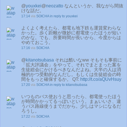
@
youxkei
@
neozatto
なんというか、我ながら間抜
けな話だ。
17:14
via
SOICHA
in reply to youxkei
よくよく考えたら、都電も地下鉄も運賃変わらな
かった。歩く距離が微妙に都電使ったほうが短い
のかな。でも、所要時間が長いから、今度からは
やめておこう。
17:16
via
SOICHA
@
kitanotsubasa
それは酷いなww そもそも事前に
「拡大評議会」をやって、それでまとまった案を
生徒総会にかけるべきなんだよね。大半の人は消
極的かつ受動的なんだし。もしくは生徒総会の時
間をもっと確保するか。 QT:
http://t.co/aQUvHsuy
17:20
via
SOICHA
in reply to kitanotsubasa
いつものバス使おうと思ったら、都電使ったほう
が時間かかってるっぽいという。まぁいいさ、違
うバス路線使うまでだから。少しはマシになるだ
ろうし。
17:22
via
SOICHA