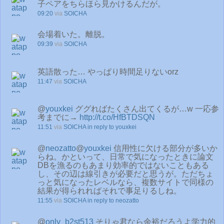
子ペアをちらほら見かけるんだが。
09:20
via
SOICHA
会場着いた。離脱。
09:39
via
SOICHA
英語散った… やっぱり時間足りないorz
11:47
via
SOICHA
@
youxkei
ググればたくさん出てくるが…w 一応参
考までに→
http://t.co/HfBTDSQN
11:51
via
SOICHA
in reply to youxkei
@
neozatto
@
youxkei
信用性に欠ける部分が多いか
らね。かといって、日常で気になったときに論文
DBを漁るのもあまり効率的ではないこともある
し、その辺は線引きが必要だと思うが。ただちょ
っと気になったレベルなら、複数サイトで同様の
結果が得られればそれで事足りるしね。
11:55
via
SOICHA
in reply to neozatto
@
only_b2st513
そりゃ君なら余裕だろうよ学力的