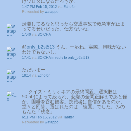
けワロタになるだろうが。
1:47 PM Feb 15, 2012
via
Echofon
Retweeted by
watappo
渋滞してるなと思ったら交通事故で救急車が止ま
ってるせいだった。仕方ないね。
17:40
via
SOICHA
@
only_b2st513
うん、一応ね。実際、興味がない
わけでもないし。
17:41
via
SOICHA
in reply to only_b2st513
ただいまー
18:14
via
Echofon
クイズ・ミリオネアの最終問題。選択肢は
50:50によって絞られ、悲願の全問正解まであと僅
か。固唾を呑む観客。挑戦者は自信があるのか、
堂々と回答。選ばれたのは「綾鷹」でした。みの
もんた「残念」
6:11 PM Feb 15, 2012
via
Tabtter
Retweeted by
watappo