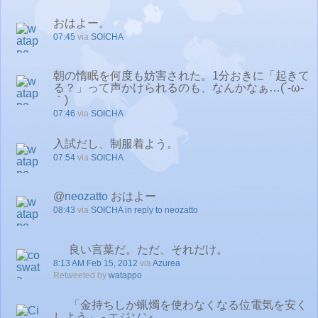
おはよー。
07:45
via
SOICHA
朝の惰眠を何度も妨害された。1分おきに「起きて
る？」って声かけられるのも、なんかなぁ…(´-ω-
｀)
07:46
via
SOICHA
入試だし、制服着よう。
07:54
via
SOICHA
@
neozatto
おはよー
08:43
via
SOICHA
in reply to neozatto
良い言葉だ。ただ、それだけ。
8:13 AM Feb 15, 2012
via
Azurea
Retweeted by
watappo
「金持ちしか蝋燭を使わなくなる位電気を安く
しよう」 - エジソン