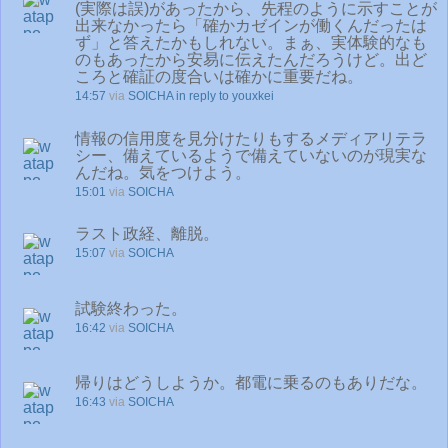
(実際は誤)があったから、先程のように示すことが
出来なかったら「確かカゼインが働くんだったは
ず」と答えたかもしれない。まぁ、実体験的なも
のもあったから安易に伝えたんだろうけど。出ど
ころと確証の度合いは確かに重要だね。
14:57
via
SOICHA
in reply to youxkei
情報の信用度を見分けたりもするメディアリテラ
シー、備えているようで備えていないのが現実な
んだね。気をつけよう。
15:01
via
SOICHA
ラスト政経、離脱。
15:07
via
SOICHA
試験終わった。
16:42
via
SOICHA
帰りはどうしようか。都電に乗るのもありだな。
16:43
via
SOICHA