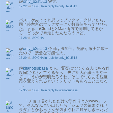
@
only_b2st513
W大。
17:22
via
SOICHA
in reply to only_b2st513
バスロケみようと思ってブックマーク開いたら、
同じ停留所のブックマークが数百個あってびびっ
た。まぁ、iCloudとXMark両方で同期してるか
ら、どっかで暴走したんだろうけど。
17:28
via
SOICHA
@
only_b2st513
今日は法学部。英語が確実に散っ
たので、残念な可能性大。
17:29
via
SOICHA
in reply to only_b2st513
@
kitanotsubasa
まぁ、質疑にでてくる人はある程
度固定化されてくるから、先に拡大評議会をやっ
てしまうのが賢明だろうね。そこでならある程度
案を変えられるというメリットもあることになる
し。
17:35
via
SOICHA
in reply to kitanotsubasa
「チョコ溶かしただけで手作りとかwww」っ
て、そんなん言い出したら『シェフの気まぐれサ
ラダ』とかおっさんが気まぐれに野菜ちぎっただ