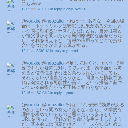
にもwww
12:05
via
SOICHA
in reply to only_b2st513
@
youxkei
@
neozatto
それは一理あるな。今回の場
合は「ホットミルクは安眠に効果があるのか」と
いう問に対するソースなんだけども、自分は親と
か祖父母から聞いたから民間療法的な認識だった
し。それを考えると、情報の信用ってどこで折り
合いをつけるかによる気がする。
12:11
via
SOICHA
in reply to youxkei
@
youxkei
@
neozatto
補足しておくと、たいして重
要でもない疑問に対してであれば、効率面から考
えると信憑性をそれほど高められないにしても、
それくらいが適当だろうかと。間違った情報であ
れば淘汰される可能性が高い、という推論に基づ
いている前提だから不正確に変わりないが。
12:15
via
SOICHA
in reply to youxkei
@
youxkei
@
neozatto
それは「なぜ安眠効果がある
のか」という問の答えにならないから。科学的な
理由を求めているものと思ったから参考として
URLを貼った。誤解が行き違いを生み出したよう
だ。基本的には同意だけど、ソースを知るために