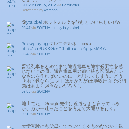
8:00 AM Feb 15, 2012
via
EasyBotter
Retweeted by
watappo
@
youxkei
ホットミルクを飲むといいらしいぜw
08:47
via
SOICHA
in reply to youxkei
#nowplaying
クレアデルネ - miwa
http://t.co/BXXGcsY4
http://t.co/qLjakMKA
08:48
via
SOICHA
普通列車をとめてまで通過電車を通す必要性を感
じないこの頃。通過電車用の追い抜き区間みたい
なものを作ればいいのに、と思ってしまう。どう
せ地下鉄なら(コストはかかるが)土地収用面での問
題はあまり起きないだろうし。
08:56
via
SOICHA
地上でた。Google先生は近道せよと言っている
が、万が一迷ったことを考えて大通りを行く。
09:19
via
SOICHA
大学受験にも父母ってついてくるものなのか？親