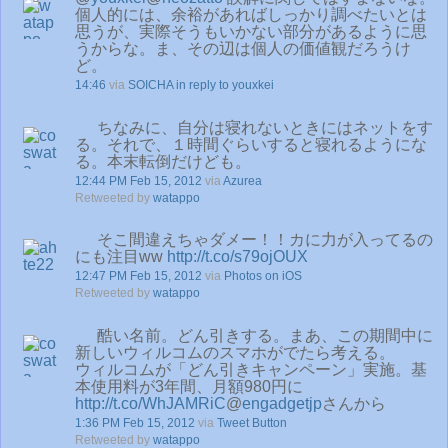
個人的には、余裕があればしっかり調べたいとは
思うが、実際そうもいかない部分があるように思
うからな。ま、その辺は個人の価値観だろうけ
ど。
14:46
via
SOICHA
in reply to youxkei
ちなみに、自分は寝れないときにはネットをす
る。それで、１時間ぐらいすると寝れるようにな
る。本末転倒だけども。
12:44 PM Feb 15, 2012
via
Azurea
Retweeted by
watappo
そこ間違えちゃダメー！！カに力が入ってるの
にも注目ww
http://t.co/s79ojOUX
12:47 PM Feb 15, 2012
via
Photos on iOS
Retweeted by
watappo
酷い名前。どん引きする。まあ、この期間中に
新しいウィルコムのスマホがでたら考える。
ウィルコムが「どん引きキャンペーン」実施。基
本使用料が3年間、月額980円に
http://t.co/WhJAMRiC
@
engadgetjp
さんから
1:36 PM Feb 15, 2012
via
Tweet Button
Retweeted by
watappo