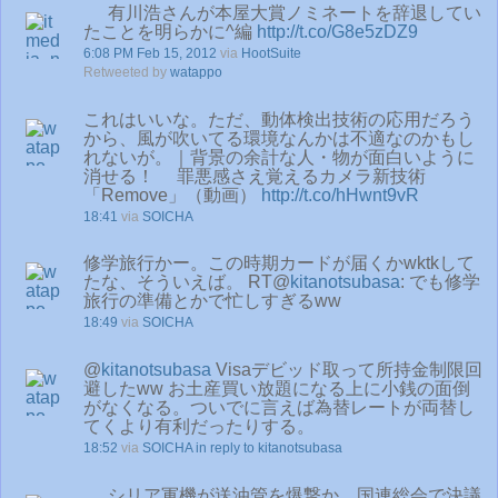
有川浩さんが本屋大賞ノミネートを辞退してい
たことを明らかに^編
http://t.co/G8e5zDZ9
6:08 PM Feb 15, 2012
via
HootSuite
Retweeted by
watappo
これはいいな。ただ、動体検出技術の応用だろう
から、風が吹いてる環境なんかは不適なのかもし
れないが。｜背景の余計な人・物が面白いように
消せる！ 罪悪感さえ覚えるカメラ新技術
「Remove」（動画）
http://t.co/hHwnt9vR
18:41
via
SOICHA
修学旅行かー。この時期カードが届くかwktkして
たな、そういえば。 RT@
kitanotsubasa
: でも修学
旅行の準備とかで忙しすぎるww
18:49
via
SOICHA
@
kitanotsubasa
Visaデビッド取って所持金制限回
避したww お土産買い放題になる上に小銭の面倒
がなくなる。ついでに言えば為替レートが両替し
てくより有利だったりする。
18:52
via
SOICHA
in reply to kitanotsubasa
シリア軍機が送油管を爆撃か 国連総会で決議