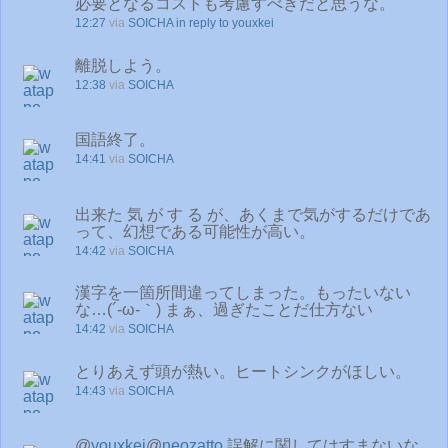
必要となるコストも考慮すべきだと思うな。
12:27
via
SOICHA
in reply to youxkei
離脱しよう。
12:38
via
SOICHA
国語終了。
14:41
via
SOICHA
出来た 気 が す る が、あくまで気がするだけであ
って、幻想である可能性が高い。
14:42
via
SOICHA
漢字を一箇所間違ってしまった。もったいない
な…(´-ω-｀) まぁ、過ぎたことだ仕方ない
14:42
via
SOICHA
とりあえず頭が熱い。ヒートシンクがほしい。
14:43
via
SOICHA
@
youxkei
@
neozatto
誤解に関してはすまないな。