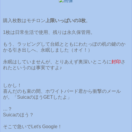
購入枚数はモチロン
上限いっぱいの3枚
。
1枚は日常生活で使用、残りは永久保管用。
もう、ラッピングして台紙とともにわたっぽの机の鍵のか
かる引き出しへ、永眠しました（オイ！）
永眠はしていませんが、とりあえず奥深いところに
封印
さ
れたというのは事実ですよ♪
しかし！
喜んだのも束の間、ホワイトバード君から衝撃のメール
が。「SuicaのほうGETしたよ」
…？
Suicaのほう？
そこで急いでLet's Google！