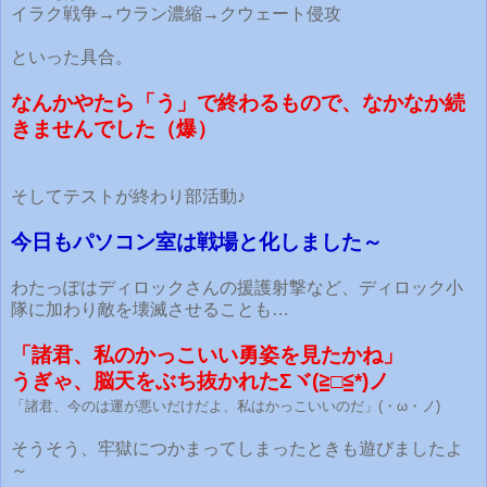
イラク戦争→ウラン濃縮→クウェート侵攻
といった具合。
なんかやたら「う」で終わるもので、なかなか続
きませんでした（爆）
そしてテストが終わり部活動♪
今日もパソコン室は戦場と化しました～
わたっぽはディロックさんの援護射撃など、ディロック小
隊に加わり敵を壊滅させることも…
「諸君、私のかっこいい勇姿を見たかね」
うぎゃ、脳天をぶち抜かれたΣヾ(≧□≦*)ノ
「諸君、今のは運が悪いだけだよ、私はかっこいいのだ」(・ω・ノ)
そうそう、牢獄につかまってしまったときも遊びましたよ
～