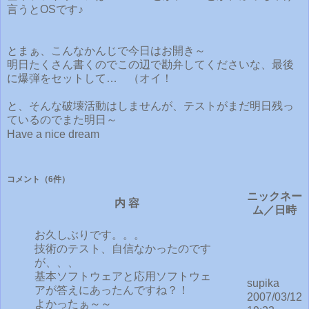
言うとOSです♪
とまぁ、こんなかんじで今日はお開き～
明日たくさん書くのでこの辺で勘弁してくださいな、最後
に爆弾をセットして… （オイ！
と、そんな破壊活動はしませんが、テストがまだ明日残っ
ているのでまた明日～
Have a nice dream
コメント
（6件）
ニックネー
内 容
ム／日時
お久しぶりです。。。
技術のテスト、自信なかったのです
が、、、
基本ソフトウェアと応用ソフトウェ
supika
アが答えにあったんですね？！
2007/03/12
よかったぁ～～