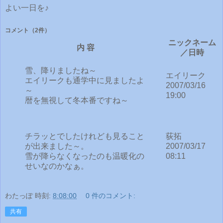
よい一日を♪
コメント
（2件）
ニックネーム
内 容
／日時
雪、降りましたね～
エイリーク
エイリークも通学中に見ましたよ
2007/03/16
～
19:00
暦を無視して冬本番ですね～
チラッとでしたけれども見ること
荻拓
が出来ました～。
2007/03/17
雪が降らなくなったのも温暖化の
08:11
せいなのかなぁ。
わたっぽ
時刻:
8:08:00
0 件のコメント:
共有