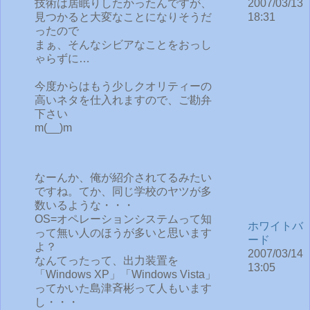
技術は居眠りしたかったんですが、
2007/03/13
見つかると大変なことになりそうだ
18:31
ったので
まぁ、そんなシビアなことをおっし
ゃらずに…
今度からはもう少しクオリティーの
高いネタを仕入れますので、ご勘弁
下さい
m(__)m
なーんか、俺が紹介されてるみたい
ですね。てか、同じ学校のヤツが多
数いるような・・・
OS=オペレーションシステムって知
ホワイトバ
って無い人のほうが多いと思います
ード
よ？
2007/03/14
なんてったって、出力装置を
13:05
「Windows XP」「Windows Vista」
ってかいた島津斉彬って人もいます
し・・・