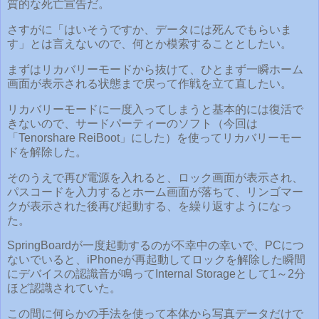
質的な死亡宣告だ。
さすがに「はいそうですか、データには死んでもらいま
す」とは言えないので、何とか模索することとしたい。
まずはリカバリーモードから抜けて、ひとまず一瞬ホーム
画面が表示される状態まで戻って作戦を立て直したい。
リカバリーモードに一度入ってしまうと基本的には復活で
きないので、サードパーティーのソフト（今回は
「Tenorshare ReiBoot」にした）を使ってリカバリーモー
ドを解除した。
そのうえで再び電源を入れると、ロック画面が表示され、
パスコードを入力するとホーム画面が落ちて、リンゴマー
クが表示された後再び起動する、を繰り返すようになっ
た。
SpringBoardが一度起動するのが不幸中の幸いで、PCにつ
ないでいると、iPhoneが再起動してロックを解除した瞬間
にデバイスの認識音が鳴ってInternal Storageとして1～2分
ほど認識されていた。
この間に何らかの手法を使って本体から写真データだけで