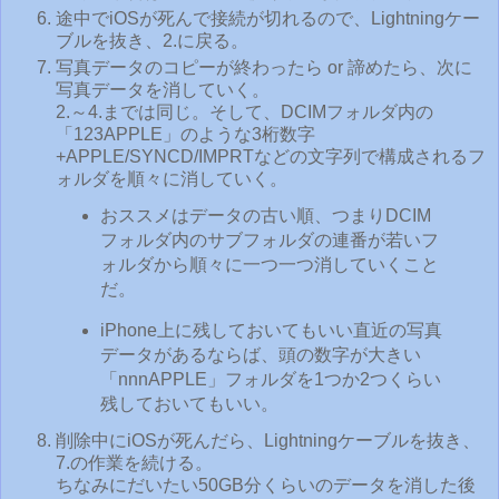
途中でiOSが死んで接続が切れるので、Lightningケー
ブルを抜き、2.に戻る。
写真データのコピーが終わったら or 諦めたら、次に
写真データを消していく。
2.～4.までは同じ。そして、DCIMフォルダ内の
「123APPLE」のような3桁数字
+APPLE/SYNCD/IMPRTなどの文字列で構成されるフ
ォルダを順々に消していく。
おススメはデータの古い順、つまりDCIM
フォルダ内のサブフォルダの連番が若いフ
ォルダから順々に一つ一つ消していくこと
だ。
iPhone上に残しておいてもいい直近の写真
データがあるならば、頭の数字が大きい
「nnnAPPLE」フォルダを1つか2つくらい
残しておいてもいい。
削除中にiOSが死んだら、Lightningケーブルを抜き、
7.の作業を続ける。
ちなみにだいたい50GB分くらいのデータを消した後