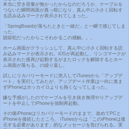
本当に空き容量が無かったからなのだろうか、ケーブルを
つないだ瞬間画面が真っ暗になり、真ん中に小さく回転す
る読み込みマークが表示されてしまった。
「SpringBoardが落ちたときと一緒だ」と一瞬で感じてしま
った。
脱獄犯だったからこそわかるこの感触。。。
ホーム画面がクラッシュして、真ん中に小さく回転する読
み込みマークが表示され、iOSが再起動し、リンゴマークが
表示された後再び起動するがまたロックを解除するとホー
ム画面が落ちる、の繰り返し。
試しにリカバリーモードに突入してiTunesから「アップデ
ート」を実行してみたが、アップデート作業は一向に進ま
ずiPhoneはホッカイロよりも熱くなってしまった。
嫌な予感がしたのでケーブルを引き抜き無理やりアップデ
ートを中止してiPhoneを強制再起動。
その後iPhoneはリカバリーモードのままで、改めてPCと
iPhoneを接続したところ、 iTunesからは「このiPhoneは復
元する必要があります」的なメッセージを告げられる。実