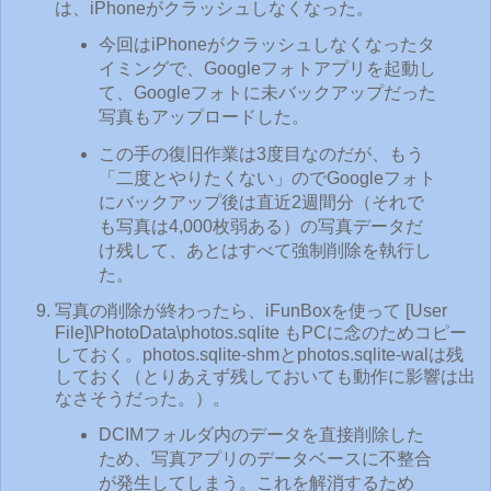
は、iPhoneがクラッシュしなくなった。
今回はiPhoneがクラッシュしなくなったタ
イミングで、Googleフォトアプリを起動し
て、Googleフォトに未バックアップだった
写真もアップロードした。
この手の復旧作業は3度目なのだが、もう
「二度とやりたくない」のでGoogleフォト
にバックアップ後は直近2週間分（それで
も写真は4,000枚弱ある）の写真データだ
け残して、あとはすべて強制削除を執行し
た。
写真の削除が終わったら、iFunBoxを使って [User
File]\PhotoData\photos.sqlite もPCに念のためコピー
しておく。photos.sqlite-shmとphotos.sqlite-walは残
しておく（とりあえず残しておいても動作に影響は出
なさそうだった。）。
DCIMフォルダ内のデータを直接削除した
ため、写真アプリのデータベースに不整合
が発生してしまう。これを解消するため