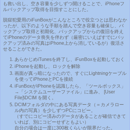
も救い出し、空き容量を少しずつ開けることで、iPhoneフ
ルバックアップ取得を目指すことにした。
脱獄犯愛用のiFunBoxがこんなところで役立つとは思わなか
ったが、以下のような手順を踏んで空き容量も確保し、バ
ックアップ取得と初期化、バックアップからの復旧を終え
てiPhoneのデータ喪失を伴わず（厳密にいえばすでにバッ
クアップ済みの写真はiPhone上から消しているが）復活さ
せることができた。
あらかじめiTunesを終了し、iFunBoxを起動しておく
iPhoneを起動し、ロックを解除
画面が真っ暗になったので、すぐにLightningケーブル
を使ってiPhoneとPCを接続
iFunBoxがiPhoneを認識したら、「ツールボックス」
→「システムユーザーファイル」に進み、 [User
File]\DCIM を開く。
DCIMフォルダの中にある写真データ（＝カメラロー
ル内の写真）を少しずつPCにコピー。
（すでにコピー済みのデータがあることが確信できて
いれば、別にコピーせずともよい）
自分の場合は一度に300枚くらいが限界だった。