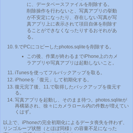
に、データベースファイルを削除する。
削除操作を行わないと、写真アプリの挙動
が不安定になったり、存在しない写真が写
真アプリ上に表示されて項目自体を削除す
ることができなくなったりするおそれがあ
る。
9.でPCにコピーしたphotos.sqliteを削除する。
この後、作業が終わるまでiPhone上のカメ
ラアプリや写真アプリは起動しないこと。
iTunesを使ってフルバックアップを取る。
iPhoneを「復元」して初期化する。
復元完了後、11.で取得したバックアップを復元す
る。
写真アプリを起動し、そのまま待つ。photos.sqliteが
再構築され、徐々にカメラロール内の件数が増えてい
くはず。
以上で、iPhoneの完全初期化によるデータ喪失を伴わず、
リンゴループ状態（とほぼ同様）の容量不足になった