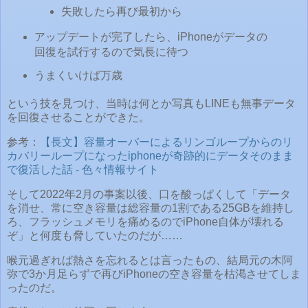
失敗したら再び最初から
アップデートが完了したら、iPhoneがデータの
回復を試行するので気長に待つ
うまくいけば万歳
という技を見つけ、当時は何とか写真もLINEも無事データ
を回復させることができた。
参考：
【長文】容量オーバーによるリンゴループからのリ
カバリーループになったiphoneが奇跡的にデータそのまま
で復活した話 - 色々情報サイト
そして2022年2月の事案以後、口を酸っぱくして「データ
を消せ、常に空き容量は総容量の1割である25GBを維持し
ろ、フラッシュメモリを痛めるのでiPhone自体が壊れる
ぞ」と何度も脅していたのだが……
喉元過ぎれば熱さを忘れるとは言ったもの、結局元の木阿
弥で3か月足らずで再びiPhoneの空き容量を枯渇させてしま
ったのだ。