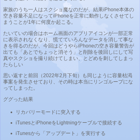
家族のうち一人はスクショ魔なのだが、結果iPhone本体の
空き容量不足になってiPhoneを正常に動作しなくさせてし
まうことが1年に何度か起こる。
たいていの場合はホーム画面のアプリアイコンが一部正常
に表示されなくなり、慌てていろんなデータを消して事な
きを得るのだが、今回はどうやらiPhoneの空き容量警告が
出ても「あとでちょっと消そう」と削除を後回しにして写
真やスクショを撮り続けてしまい、とどめを刺してしまっ
たらしい
思い返すと前回（2022年2月下旬）も同じように容量枯渇
事案を発生させており、その時は本当にリンゴループにな
ってしまった。
ググった結果
リカバリーモードに突入する
iTunesとiPhoneをLightningケーブルで接続する
iTunesから「アップデート」を実行する