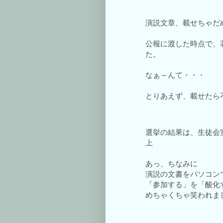
演説文章、載せちゃだ
公報に渡した時点で、
た。
なぁ～んて・・・
とりあえず、載せたら
選挙の結果は、生徒会
上
あっ、ちなみに
演説の文書をパソコン
「参加する」を「酸化
めちゃくちゃ笑われまし