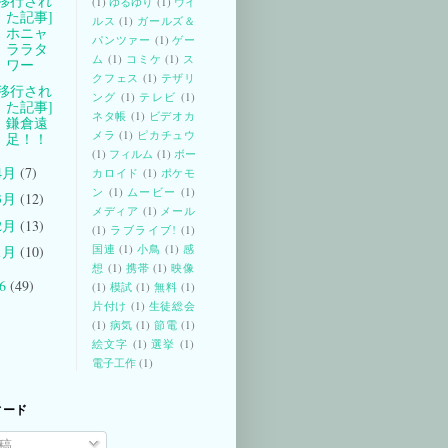
[移行され
(1)
ゆるゆり
(1)
ウイ
た記事]
ルス
(1)
ガールズ＆
ホニャ
パンツァー
(1)
ゲー
ララタ
ム
(1)
コミケ
(1)
ス
ワー
クフェス
(1)
テザリ
[移行され
ング
(1)
テレビ
(1)
た記事]
ネタ帳
(1)
ビデオカ
鎌倉遠
メラ
(1)
ピカチュウ
足！！
(1)
フィルム
(1)
ボー
4月
(7)
カロイド
(1)
ポケモ
ン
(1)
ムービー
(1)
3月
(12)
メディア
(1)
メール
2月
(13)
(1)
ラブライブ!
(1)
国連
(1)
小鳥
(1)
感
1月
(10)
想
(1)
携帯
(1)
映像
06
(49)
(1)
模試
(1)
無料
(1)
片付け
(1)
生徒総会
(1)
病気
(1)
節電
(1)
絵文字
(1)
選挙
(1)
電子工作
(1)
ィード
稿