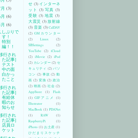
せ
(3)
インターネ
7月
(3)
ット
(3)
写真
(3)
受験
(3)
地震
(3)
6月
(6)
大震災
(3)
放射線
5月
(6)
(3)
音楽
(3)
CalDAV
久しぶりで
(2)
GMカウンター
す！
(2)
Linux
(2)
特別
SBSettings
(2)
編！！
YouTube
(2)
iCloud
[移行され
(2)
iMovie
(2)
iPod
た記事]
(2)
カレンダー
(2)
セ
テスト
キュリティ
(2)
パソ
中の面
白かっ
コン
(2)
事故
(2)
動
たこと
画
(2)
変換
(2)
政治
(2)
映画
(2)
社会
(2)
[移行され
た記事]
AppStore
(1)
Flash
有給休
(1)
GIFアニメ
(1)
暇のお
Illustrator
(1)
知らせ
MacBook
(1)
PDANet
[移行され
(1)
RAW
(1)
た記事]
RaspberryPi
(1)
店員ロ
iPhoto
(1)
お土産
(1)
ケット
ひだまりスケッチ