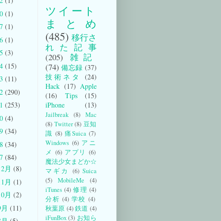
22
(1)
ツイート
20
(1)
まとめ
17
(1)
(485)
移行さ
16
(1)
れた記事
15
(3)
(205)
雑記
14
(15)
(74)
備忘録
(37)
技術ネタ
(24)
13
(11)
Hack
(17)
Apple
12
(290)
(16)
Tips
(15)
iPhone
(13)
11
(253)
Jailbreak
(8)
Mac
10
(4)
(8)
Twitter
(8)
豆知
09
(34)
識
(8)
痛Suica
(7)
Windows
(6)
アニ
08
(34)
メ
(6)
アプリ
(6)
07
(84)
魔法少女まどか☆
12月
(8)
マギカ
(6)
Suica
(5)
MobileMe
(4)
11月
(1)
iTunes
(4)
修理
(4)
10月
(2)
分析
(4)
学校
(4)
9月
(11)
秋葉原
(4)
鉄道
(4)
iFunBox
(3)
お知ら
8月
(5)