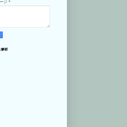
*
セージ
ス解析