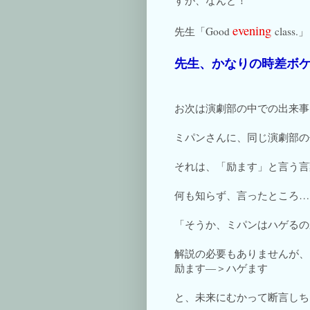
すが、なんと！
evening
先生「Good
class.」
先生、かなりの時差ボ
お次は演劇部の中での出来事
ミパンさんに、同じ演劇部の
それは、「励ます」と言う言
何も知らず、言ったところ…
「そうか、ミパンはハゲるの
解説の必要もありませんが、
励ます―＞ハゲます
と、未来にむかって断言しち