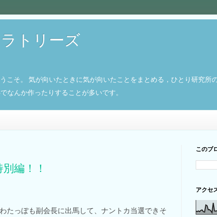
ボラトリーズ
ようこそ。 気が向いたときに気が向いたことをまとめる，ひとり研究所
8266でなんか作ったりすることが多いです。
このブ
特別編！！
アクセ
わたっぽも副会長に出馬して、ナントカ当選できそ