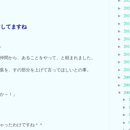
20
►
20
►
20
►
20
►
ケしてますね
20
►
20
►
。
20
►
20
►
仲間から、あることをやって、と頼まれました。
20
►
20
葉を、すの部分を上げて言ってほしいとの事。
►
20
►
20
►
20
▼
か～！」
►
►
►
►
ゃったわけですね＾＾