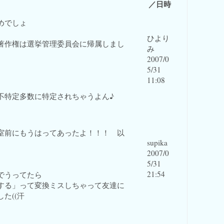
／日時
めでしょ
ひより
著作権は選挙管理委員会に帰属しまし
み
2007/0
5/31
11:08
不特定多数に特定されちゃうよん♪
室前にもうはってあったよ！！！ 以
supika
2007/0
5/31
21:54
でうってたら
する」って変換ミスしちゃって友達に
た((汗