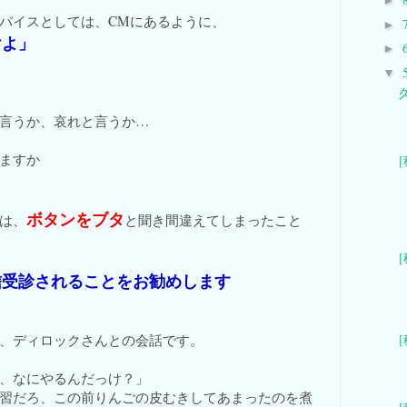
►
バイスとしては、CMにあるように、
►
けよ」
►
▼
言うか、哀れと言うか…
ますか
ボタンをブタ
は、
と聞き間違えてしまったこと
信
受診されることをお勧めします
、ディロックさんとの会話です。
、なにやるんだっけ？」
習だろ、この前りんごの皮むきしてあまったのを煮