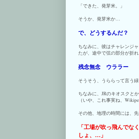
「できた、発芽米。」
そうか、発芽米か…
で、どうするんだ？
ちなみに、彼はチャレンジャ
たが、途中で弦の部分が折れ
残念無念 ウララー
そうそう、うららって言う緑
ちなみに、JRのキオスクと
（いや、これ事実ね、Wikip
その他、地理の時間には、先
「工場が吹っ飛んでな
しょ、…」