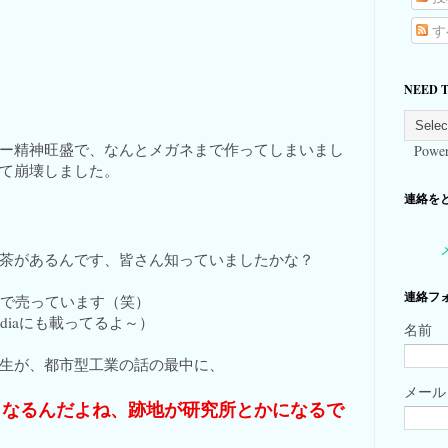
す
NEED 
ー精神旺盛で、なんとメガネまで作ってしまいまし
Power
て崩壊しました。
連絡をとる
茶があるんです、皆さん知っていましたかな？
連絡フ
かで売っています（笑）
ediaにも載ってるよ～）
名前
生が、都市型工業の話の最中に、
メー
くなるんだよね、跡地が研究所とかになるで