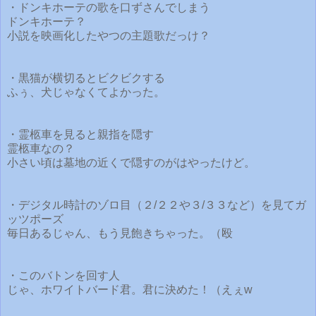
・ドンキホーテの歌を口ずさんでしまう
ドンキホーテ？
小説を映画化したやつの主題歌だっけ？
・黒猫が横切るとビクビクする
ふぅ、犬じゃなくてよかった。
・霊柩車を見ると親指を隠す
霊柩車なの？
小さい頃は墓地の近くで隠すのがはやったけど。
・デジタル時計のゾロ目（２/２２や３/３３など）を見てガ
ッツポーズ
毎日あるじゃん、もう見飽きちゃった。（殴
・このバトンを回す人
じゃ、ホワイトバード君。君に決めた！（えぇw