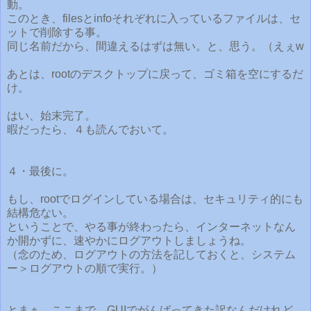
動。
このとき、filesとinfoそれぞれに入っているファイルは、セ
ットで削除する事。
同じ名前だから、間違えるはずは無い。と、思う。（えぇw
あとは、rootのデスクトップに戻って、ゴミ箱を空にするだ
け。
はい、始末完了。
暇だったら、４も読んでおいて。
４・最後に。
もし、rootでログインしている場合は、セキュリティ的にも
結構危ない。
ということで、やる事が終わったら、インターネットなん
か開かずに、速やかにログアウトしましょうね。
（念のため、ログアウトの方法を記しておくと、システム
ー＞ログアウトの順で実行。）
とまぁ、ここまで、GUIでがんばってきた訳なんだけれど