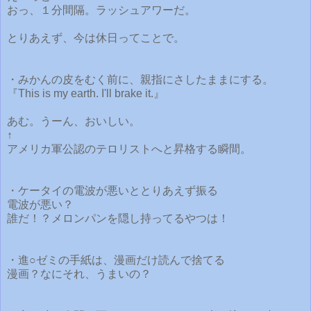
おっ、１分間隔。ラッシュアワーだ。
とりあえず、今は休日ってことで。
・みかんの皮をむく前に、親指にさしたままにする。
『This is my earth. I'll brake it.』
あむ。うーん、おいしい。
↑
アメリカ軍公認のテロリストへと昇格する瞬間。
・ケータイの電波が悪いととりあえず振る
電波が悪い？
誰だ！？メロンパンを隠し持ってるやつは！
・進○ゼミの手紙は、漫画だけ読んで捨てる
漫画？なにそれ、うまいの？