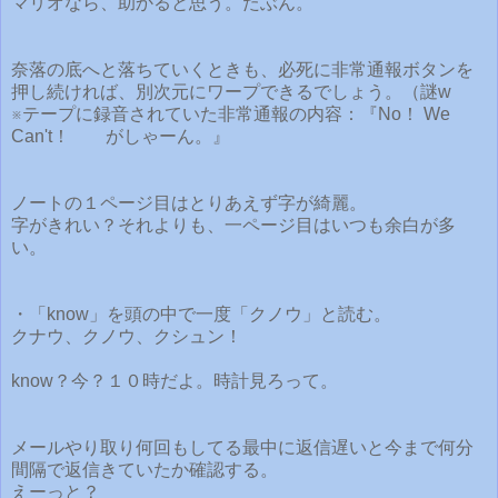
マリオなら、助かると思う。たぶん。
奈落の底へと落ちていくときも、必死に非常通報ボタンを
押し続ければ、別次元にワープできるでしょう。（謎w
※テープに録音されていた非常通報の内容：『No！ We
Can't！ がしゃーん。』
ノートの１ページ目はとりあえず字が綺麗。
字がきれい？それよりも、一ページ目はいつも余白が多
い。
・「know」を頭の中で一度「クノウ」と読む。
クナウ、クノウ、クシュン！
know？今？１０時だよ。時計見ろって。
メールやり取り何回もしてる最中に返信遅いと今まで何分
間隔で返信きていたか確認する。
えーっと？