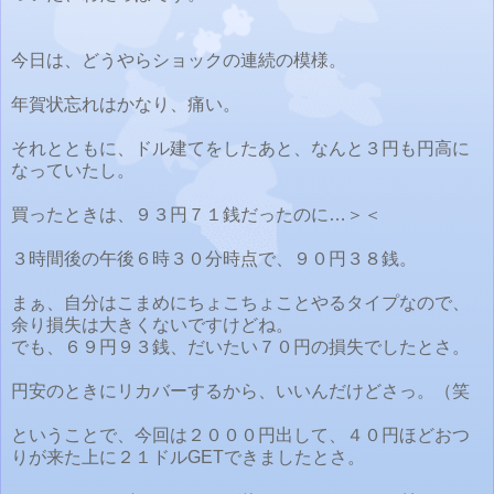
今日は、どうやらショックの連続の模様。
年賀状忘れはかなり、痛い。
それとともに、ドル建てをしたあと、なんと３円も円高に
なっていたし。
買ったときは、９３円７１銭だったのに…＞＜
３時間後の午後６時３０分時点で、９０円３８銭。
まぁ、自分はこまめにちょこちょことやるタイプなので、
余り損失は大きくないですけどね。
でも、６９円９３銭、だいたい７０円の損失でしたとさ。
円安のときにリカバーするから、いいんだけどさっ。（笑
ということで、今回は２０００円出して、４０円ほどおつ
りが来た上に２１ドルGETできましたとさ。