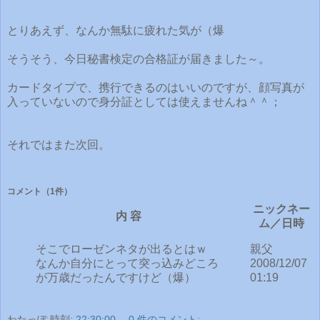
とりあえず、なんか無駄に疲れた気が（爆
そうそう、今日秘書検定の合格証が届きました～。
カードタイプで、携行できるのはいいのですが、顔写真が
入っていないので身分証としては使えませんね＾＾；
それではまた次回。
コメント
（1件）
ニックネー
内 容
ム／日時
そこでローゼンネタが出るとはｗ
親父
なんか自分にとって突っ込みどころ
2008/12/07
が万歳だったんですけど（爆）
01:19
わたっぽ
時刻:
22:30:00
0 件のコメント: