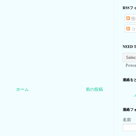
RSSフ
投
コ
NEED 
Power
連絡をとる
ホーム
前の投稿
連絡フ
名前