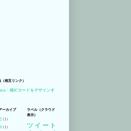
集（相互リンク）
uica・痛ICカードをデザインす
アーカイブ
ラベル（クラウド
表示）
22
(1)
ツイート
20
(1)