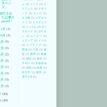
ターン
ム
(1)
コミケ
(1)
ス
ズ。
クフェス
(1)
テザリ
[移行され
ング
(1)
テレビ
(1)
た記事]I
ネタ帳
(1)
ビデオカ
passed !
メラ
(1)
ピカチュウ
(1)
フィルム
(1)
ボー
11月
(1)
カロイド
(1)
ポケモ
10月
(3)
ン
(1)
ムービー
(1)
メディア
(1)
メール
8月
(5)
(1)
ラブライブ!
(1)
7月
(3)
国連
(1)
小鳥
(1)
感
6月
(2)
想
(1)
携帯
(1)
映像
(1)
模試
(1)
無料
(1)
5月
(3)
片付け
(1)
生徒総会
4月
(1)
(1)
病気
(1)
節電
(1)
絵文字
(1)
選挙
(1)
3月
(3)
電子工作
(1)
2月
(3)
1月
(3)
07
(84)
06
(49)