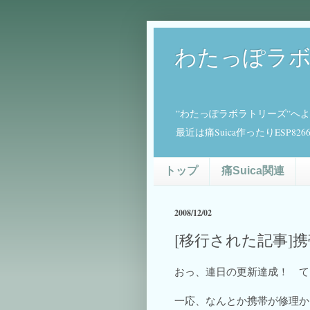
わたっぽラ
”わたっぽラボラトリーズ”へ
最近は痛Suica作ったりESP
トップ
痛Suica関連
2008/12/02
[移行された記事]
おっ、連日の更新達成！ て
一応、なんとか携帯が修理か