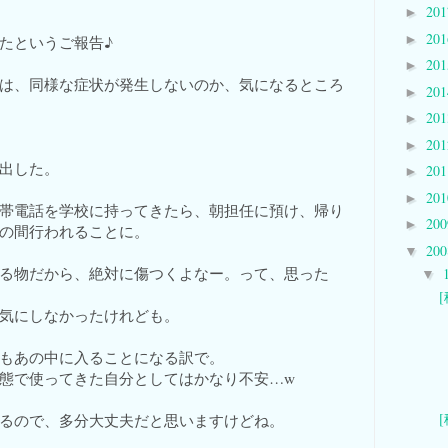
20
►
20
►
たというご報告♪
20
►
Hユーザーは、同様な症状が発生しないのか、気になるところ
20
►
20
►
20
►
出した。
20
►
20
►
帯電話を学校に持ってきたら、朝担任に預け、帰り
20
►
の間行われることに。
20
▼
る物だから、絶対に傷つくよなー。って、思った
▼
気にしなかったけれども。
もあの中に入ることになる訳で。
態で使ってきた自分としてはかなり不安…w
るので、多分大丈夫だと思いますけどね。