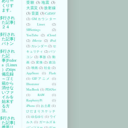
めりー
受験
(3)
地震
(3)
くりす
大震災
(3)
放射線
ます。
(3)
音楽
(3)
CalDAV
[移行され
(2)
GMカウンター
た記事]
(2)
Linux
(2)
２４
SBSettings
(2)
[移行され
YouTube
(2)
iCloud
た記事]
(2)
iMovie
(2)
iPod
バトン
(2)
カレンダー
(2)
セ
[移行され
キュリティ
(2)
パソ
た記
コン
(2)
事故
(2)
動
事]Fedor
画
(2)
変換
(2)
政治
a（Linux
(2)
映画
(2)
社会
(2)
）のtips
AppStore
(1)
Flash
備忘録
～ゴミ
(1)
GIFアニメ
(1)
箱から
Illustrator
(1)
消せな
MacBook
(1)
PDANet
いファ
(1)
RAW
(1)
イルを
RaspberryPi
(1)
始末す
る方
iPhoto
(1)
お土産
(1)
法。
ひだまりスケッチ
(1)
ゆるゆり
(1)
ウイ
[移行され
ルス
(1)
ガールズ＆
た記事]
携帯リ
パンツァー
(1)
ゲー