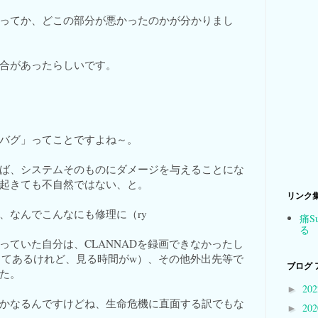
ってか、どこの部分が悪かったのかが分かりまし
合があったらしいです。
バグ」ってことですよね～。
ば、システムそのものにダメージを与えることにな
起きても不自然ではない、と。
リンク
、なんでこんなにも修理に（ry
痛S
る
っていた自分は、CLANNADを録画できなかったし
してあるけれど、見る時間がw）、その他外出先等で
ブログ 
た。
20
►
かなるんですけどね、生命危機に直面する訳でもな
20
►