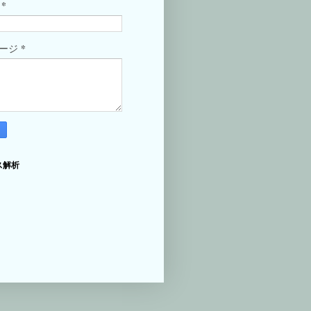
*
ル
*
セージ
ス解析