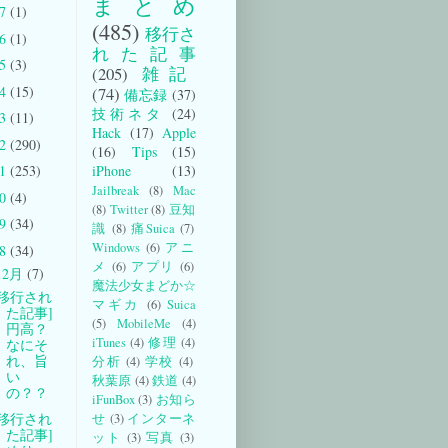
まとめ
17
(1)
(485)
移行さ
16
(1)
れた記事
15
(3)
(205)
雑記
14
(15)
(74)
備忘録
(37)
技術ネタ
(24)
13
(11)
Hack
(17)
Apple
12
(290)
(16)
Tips
(15)
iPhone
(13)
11
(253)
Jailbreak
(8)
Mac
10
(4)
(8)
Twitter
(8)
豆知
09
(34)
識
(8)
痛Suica
(7)
Windows
(6)
アニ
08
(34)
メ
(6)
アプリ
(6)
12月
(7)
魔法少女まどか☆
[移行され
マギカ
(6)
Suica
た記事]
(5)
MobileMe
(4)
円高？
iTunes
(4)
修理
(4)
なにそ
れ、旨
分析
(4)
学校
(4)
い
秋葉原
(4)
鉄道
(4)
の？？
iFunBox
(3)
お知ら
[移行され
せ
(3)
インターネ
た記事]
ット
(3)
写真
(3)