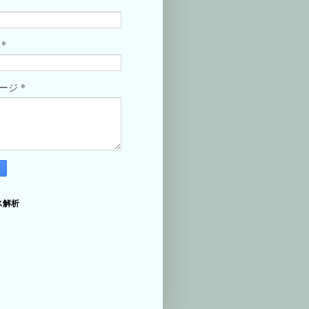
*
ル
*
セージ
ス解析