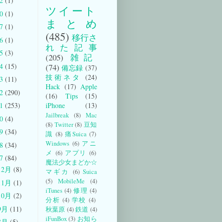
22
(1)
ツイート
20
(1)
まとめ
17
(1)
(485)
移行さ
16
(1)
れた記事
15
(3)
(205)
雑記
14
(15)
(74)
備忘録
(37)
技術ネタ
(24)
13
(11)
Hack
(17)
Apple
12
(290)
(16)
Tips
(15)
iPhone
(13)
11
(253)
Jailbreak
(8)
Mac
10
(4)
(8)
Twitter
(8)
豆知
09
(34)
識
(8)
痛Suica
(7)
Windows
(6)
アニ
08
(34)
メ
(6)
アプリ
(6)
07
(84)
魔法少女まどか☆
12月
(8)
マギカ
(6)
Suica
(5)
MobileMe
(4)
11月
(1)
iTunes
(4)
修理
(4)
10月
(2)
分析
(4)
学校
(4)
9月
(11)
秋葉原
(4)
鉄道
(4)
iFunBox
(3)
お知ら
8月
(5)