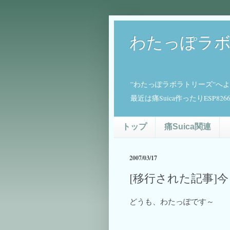
わたっぽラ
”わたっぽラボラトリーズ”へ
最近は痛Suica作ったりESP
トップ
痛Suica関連
2007/03/17
[移行された記事]
どうも、わたっぽです～