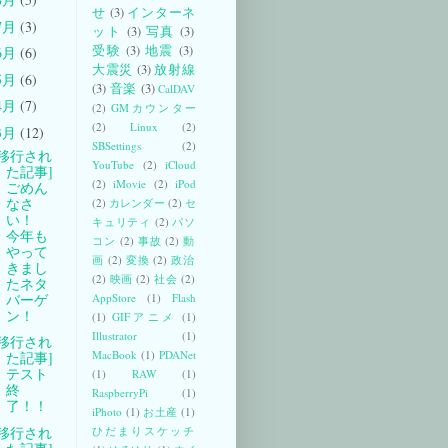
せ
(3)
インターネ
7月
(3)
ット
(3)
写真
(3)
受験
(3)
地震
(3)
6月
(6)
大震災
(3)
放射線
5月
(6)
(3)
音楽
(3)
CalDAV
4月
(7)
(2)
GMカウンター
(2)
Linux
(2)
3月
(12)
SBSettings
(2)
[移行され
YouTube
(2)
iCloud
た記事]
(2)
iMovie
(2)
iPod
ごめん
なさ
(2)
カレンダー
(2)
セ
い！
キュリティ
(2)
パソ
今年も
コン
(2)
事故
(2)
動
やって
画
(2)
変換
(2)
政治
きまし
(2)
映画
(2)
社会
(2)
たネタ
バーゲ
AppStore
(1)
Flash
ン！
(1)
GIFアニメ
(1)
Illustrator
(1)
[移行され
MacBook
(1)
PDANet
た記事]
テスト
(1)
RAW
(1)
終
RaspberryPi
(1)
了！！
iPhoto
(1)
お土産
(1)
[移行され
ひだまりスケッチ