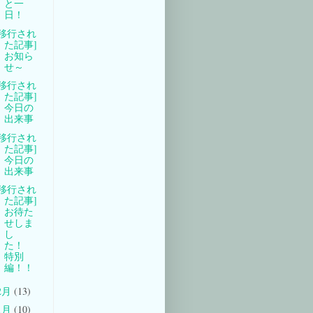
と一
日！
[移行され
た記事]
お知ら
せ～
[移行され
た記事]
今日の
出来事
[移行され
た記事]
今日の
出来事
[移行され
た記事]
お待た
せしま
し
た！
特別
編！！
2月
(13)
1月
(10)