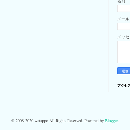
名前
メー
メッ
アクセ
© 2008-2020 watappo All Rights Reserved. Powered by
Blogger
.