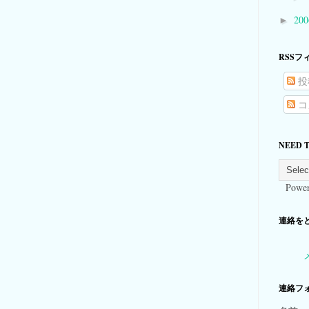
20
►
RSSフ
投
コ
NEED 
Power
連絡をとる
連絡フ