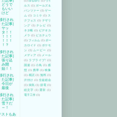
た記事]
(1)
ゆるゆり
(1)
ウイ
どうで
ルス
(1)
ガールズ＆
もいい
パンツァー
(1)
ゲー
けど
ム
(1)
コミケ
(1)
ス
[移行され
クフェス
(1)
テザリ
た記事]
ング
(1)
テレビ
(1)
ヤッ
ネタ帳
(1)
ビデオカ
タ！！
メラ
(1)
ピカチュウ
！！！
！！！
(1)
フィルム
(1)
ボー
！？
カロイド
(1)
ポケモ
ン
(1)
ムービー
(1)
[移行され
メディア
(1)
メール
た記事]
張り込
(1)
ラブライブ!
(1)
み開
国連
(1)
小鳥
(1)
感
始！！
想
(1)
携帯
(1)
映像
[移行され
(1)
模試
(1)
無料
(1)
た記事]
片付け
(1)
生徒総会
今日が
(1)
病気
(1)
節電
(1)
最後
絵文字
(1)
選挙
(1)
[移行され
電子工作
(1)
た記事]
雪？だ
～！
テストもあ