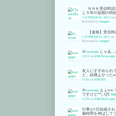
ＮＨＫ受信料請
じ５年の短期の時
1:15 PM Feb 01, 2012
via
Retweeted by
watappo
【速報】受信料
1:15 PM Feb 01, 2012
via -
Retweeted by
watappo
@
coswata
じゃあ…起
13:33
via
SOICHA
in reply
友人にすすめられ
ど、結構よかったw
13:36
via
SOICHA
@
coswata
えぇww
ですけど^^;; QT:
ht
13:38
via
SOICHA
in reply
行事が1日短縮さ
施時間を伸ばして