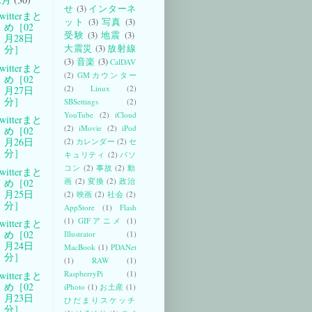
せ
(3)
インターネ
witterまと
ット
(3)
写真
(3)
め［02
受験
(3)
地震
(3)
月28日
大震災
(3)
放射線
分］
(3)
音楽
(3)
CalDAV
witterまと
(2)
GMカウンター
め［02
(2)
Linux
(2)
月27日
分］
SBSettings
(2)
YouTube
(2)
iCloud
witterまと
(2)
iMovie
(2)
iPod
め［02
月26日
(2)
カレンダー
(2)
セ
分］
キュリティ
(2)
パソ
コン
(2)
事故
(2)
動
witterまと
画
(2)
変換
(2)
政治
め［02
月25日
(2)
映画
(2)
社会
(2)
分］
AppStore
(1)
Flash
(1)
GIFアニメ
(1)
witterまと
め［02
Illustrator
(1)
月24日
MacBook
(1)
PDANet
分］
(1)
RAW
(1)
RaspberryPi
(1)
witterまと
め［02
iPhoto
(1)
お土産
(1)
月23日
ひだまりスケッチ
分］