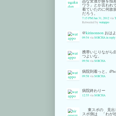
品な女達が妹を指
ワラ」とか言われ
着ていたのに何故
だろう。
7:15 PM Jan 31, 2012
via
T
Retweeted by
watappo
@
kirinonnon
おはよ
09:54
via
SOICHA
in reply
携帯いじりながら
つよいな。
09:56
via
SOICHA
病院到着っと。iPh
09:58
via
SOICHA
病院終わりー
12:55
via
SOICHA
東スポの 見出
スポ側は 「わが