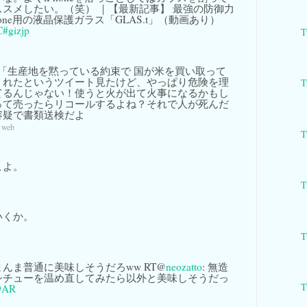
スメしたい。（笑） ｜【最新記事】 最強の防御力
one用の液晶保護ガラス「GLAS.t」（動画あり）
C
#gizjp
T
「生産地を黙っている約束で 国が米を買い取って
くれたというツイート見たけど、やっぱり危険を理
T
てるんじゃない！使うと火が出て火事になるかもし
って売ったらリコールするよね？それで人が死んだ
容疑で書類送検だよ
a web
T
こよ。
T
いくか。
T
んま普通に美味しそうだろww RT@
neozatto
: 無造
シチューを温め直してみたら以外と美味しそうだっ
T
b9AR