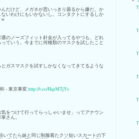
▼
T
いんだけど、メガネが思いっきり曇るから嫌だ。か
しないわけにもいかないし。コンタクトにするしか
？w
T
普通のノーズフィット針金が入ってるやつも、どれ
るっていう。今までに何種類のマスクを試したこと
T
るとガスマスクを試すしかなくなってきてるような
T
和 - 東京事変
http://t.co/HqrMTjYs
T
お気をつけて行ってらっしゃいませ」ってアナウン
車掌さん。
T
歩いてたら妹と同じ制服着たクソ短いスカートの下