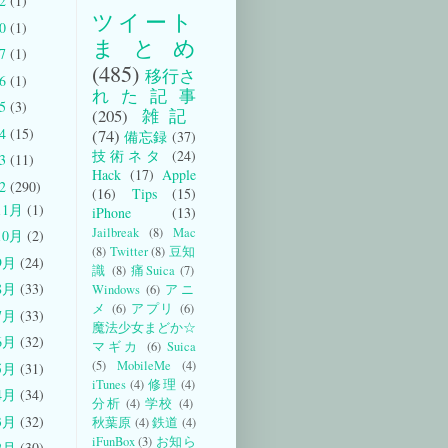
22
(1)
ツイート
20
(1)
まとめ
17
(1)
(485)
移行さ
16
(1)
れた記事
15
(3)
(205)
雑記
14
(15)
(74)
備忘録
(37)
技術ネタ
(24)
13
(11)
Hack
(17)
Apple
12
(290)
(16)
Tips
(15)
11月
(1)
iPhone
(13)
Jailbreak
(8)
Mac
10月
(2)
(8)
Twitter
(8)
豆知
9月
(24)
識
(8)
痛Suica
(7)
8月
(33)
Windows
(6)
アニ
メ
(6)
アプリ
(6)
7月
(33)
魔法少女まどか☆
6月
(32)
マギカ
(6)
Suica
(5)
MobileMe
(4)
5月
(31)
iTunes
(4)
修理
(4)
4月
(34)
分析
(4)
学校
(4)
3月
(32)
秋葉原
(4)
鉄道
(4)
iFunBox
(3)
お知ら
2月
(30)