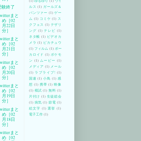
(1)
ゆるゆり
(1)
ウイ
受験終了
ルス
(1)
ガールズ＆
パンツァー
(1)
ゲー
witterまと
ム
(1)
コミケ
(1)
ス
め［02
クフェス
(1)
テザリ
月22日
分］
ング
(1)
テレビ
(1)
ネタ帳
(1)
ビデオカ
witterまと
メラ
(1)
ピカチュウ
め［02
月21日
(1)
フィルム
(1)
ボー
分］
カロイド
(1)
ポケモ
ン
(1)
ムービー
(1)
witterまと
メディア
(1)
メール
め［02
月20日
(1)
ラブライブ!
(1)
分］
国連
(1)
小鳥
(1)
感
想
(1)
携帯
(1)
映像
witterまと
め［02
(1)
模試
(1)
無料
(1)
月19日
片付け
(1)
生徒総会
分］
(1)
病気
(1)
節電
(1)
絵文字
(1)
選挙
(1)
witterまと
め［02
電子工作
(1)
月18日
分］
witterまと
め［02