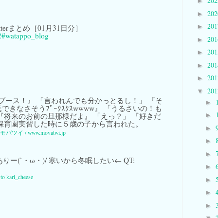
20
►
20
►
20
►
 Twitterまとめ［01月31日分］
2
#watappo_blog
20
►
20
►
20
►
20
►
20
▼
ブース！』 「言われんでも分かっとるし！」 『そ
►
きなさそうﾌﾟｰｸｽｸｽwwww』 「うるさいの！も
『将来のお前の旦那様だよ』 「えっ？」 『好きだ
►
れ保育園実習した時に５歳の子から言われた。
►
モバツイ / www.movatwi.jp
►
►
りー(`・ω・)/ 寒いから冬眠したい← QT:
►
 to kari_cheese
►
►
。
►