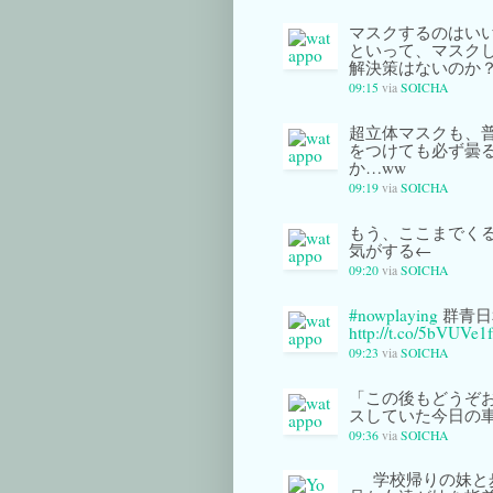
マスクするのはい
といって、マスク
解決策はないのか
09:15
via
SOICHA
超立体マスクも、
をつけても必ず曇
か…ww
09:19
via
SOICHA
もう、ここまでく
気がする←
09:20
via
SOICHA
#nowplaying
群青日
http://t.co/5bVUVe1f
09:23
via
SOICHA
「この後もどうぞ
スしていた今日の
09:36
via
SOICHA
学校帰りの妹と