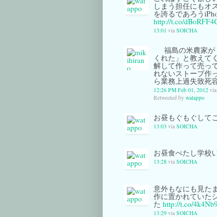
しまう担任にもオス
を誇るであろうiPh
http://t.co/dBoRFF4
13:01
via
SOICHA
福島の米農家が
くれた」と教えて
解して作って売っ
れないストーブ作
ら業務上過失致死
12:26 PM Feb 01, 2012
vi
Retweeted by
watappo
お昼もぐもぐして
13:03
via
SOICHA
お昼食べたし学校
13:28
via
SOICHA
意外もなにも見たま
作に置かれていた
た
http://t.co/4k4N
13:29
via
SOICHA