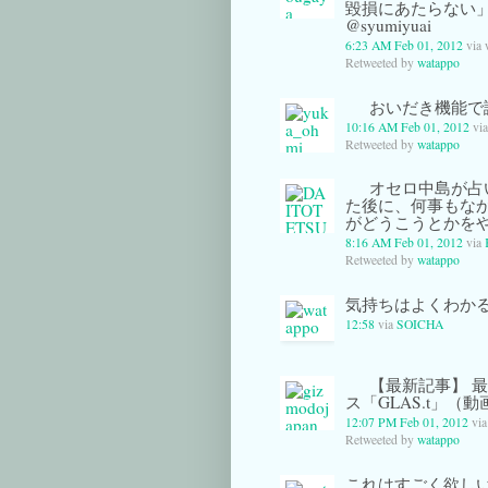
毀損にあたらない
@syumiyuai
6:23 AM Feb 01, 2012
via
Retweeted by
watappo
おいだき機能で
10:16 AM Feb 01, 2012
via
Retweeted by
watappo
オセロ中島が占
た後に、何事もな
がどうこうとかを
8:16 AM Feb 01, 2012
via
Retweeted by
watappo
気持ちはよくわかるw
12:58
via
SOICHA
【最新記事】 最
ス「GLAS.t」（
12:07 PM Feb 01, 2012
vi
Retweeted by
watappo
これはすごく欲しい