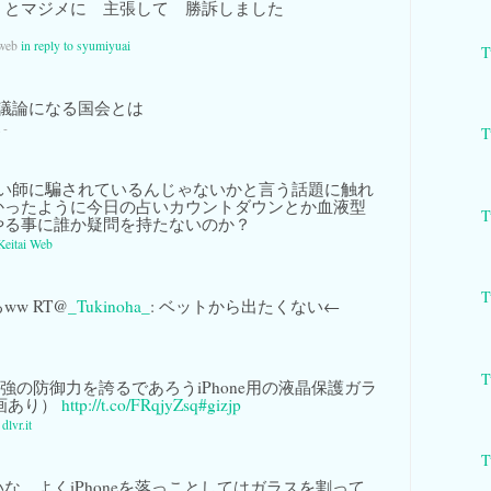
」とマジメに 主張して 勝訴しました
 web
in reply to syumiyuai
T
議論になる国会とは
 -
T
い師に騙されているんじゃないかと言う話題に触れ
かったように今日の占いカウントダウンとか血液型
T
やる事に誰か疑問を持たないのか？
Keitai Web
T
w RT@
_Tukinoha_
: ベットから出たくない←
T
強の防御力を誇るであろうiPhone用の液晶保護ガラ
動画あり）
http://t.co/FRqjyZsq
#gizjp
a
dlvr.it
T
な。よくiPhoneを落っことしてはガラスを割って