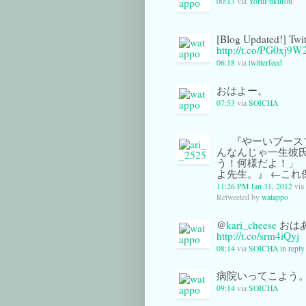
00:13
via
YoruFukurou
[Blog Updated!]
http://t.co/PG0xj9W
06:18
via
twitterfeed
おはよー。
07:53
via
SOICHA
『やーいブース
んなんじゃ一生彼氏で
う！何様だよ！」 
よ先生。』 ←こ
11:26 PM Jan 31, 2012
via
Retweeted by
watappo
@
kari_cheese
おはあ
http://t.co/srm4iQyj
08:14
via
SOICHA
in reply
病院いってこよう
09:14
via
SOICHA