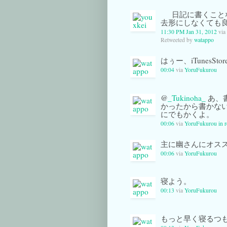
日記に書くこと
去形にしなくても
11:30 PM Jan 31, 2012
via
Retweeted by
watappo
はぅー、iTunes
00:04
via
YoruFukurou
@
_Tukinoha_
あ、
かったから書かな
にでもかくよ。
00:06
via
YoruFukurou
in 
主に幽さんにオスス
00:06
via
YoruFukurou
寝よう。
00:13
via
YoruFukurou
もっと早く寝るつも