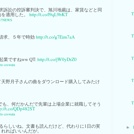
求訴訟の控訴審判決で、旭川地裁は、家賃などと同
T
効を適用した。
http://t.co/l9qL9bKT
47NEWS
T
請求、５年で時効
http://t.co/g7Eim7aA
T
業ですねww QT:
http://t.co/jW0yDrZ0
 to coswata
T
て天野月子さんの曲をダウンロード購入してみたけ
T
 でも、何だかんだで先輩は上場企業に就職してそう
tp://t.co/QDp482ST
 to coswata
れるらしいね。文書も読んだけど、代わりに1日の実
►
くれればいいんだが。