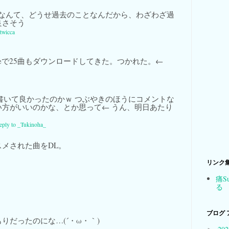
なんて、どうせ過去のことなんだから、わざわざ過
良さそう
twicca
Storeで25曲もダウンロードしてきた。つかれた。←
書いて良かったのかｗ つぶやきのほうにコメントな
い方がいいのかな、とか思って← うん、明日あたり
reply to _Tukinoha_
メされた曲をDL。
リンク
痛S
る
ブログ 
りだったのにな…(´・ω・｀)