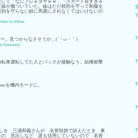
差して「なにアレｗダサｗｗ」「スカート長すぎｗ
て妹が傷ついていた。妹はただ校則を守って制服を
規則を守らない奴に馬鹿にされなくてはいけないの
T
witter for iPhone
T
ー。見つからなさそうか…(´・ω・｀)
 to kirinonnon
T
自転車運転してた人とバックが接触なう。結構衝撃
T
oneを機内モードに。
T
T
しを 三浦和義さんが 名誉毀損で訴えたとき 東
社の 見出しなど 誰も信用していないので 名誉