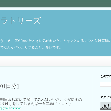
ボラトリーズ
ようこそ。 気が向いたときに気が向いたことをまとめる，ひとり研究所
8266でなんか作ったりすることが多いです。
このブ
月01日分］
アクセ
明日落ち着いて探してみればいいさ。タダ探すの
片付けをしてしまえば一石二鳥(｀・ω・´)
reply to kirinonnon