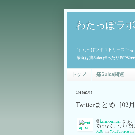
わたっぽラ
”わたっぽラボラトリーズ”へ
最近は痛Suica作ったりESP
トップ
痛Suica関連
2012/02/02
Twitterまとめ［02
@
kirinonnon
まぁ、
ではなく、ついでに
00:03
via
YoruFukurou
in 