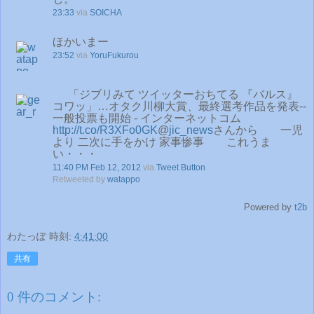
23:33
via
SOICHA
ほかいまー
23:52
via
YoruFukurou
「ジブリみて ツイッターおちてる 『バルス』
コワッ」…オタク川柳大賞、最終選考作品を発表--
一般投票も開始 - インターネットコム
http://t.co/R3XFo0GK
@
jic_news
さんから 一児
より 二次に手をかけ 家事惨事 これうま
い・・・
11:40 PM Feb 12, 2012
via
Tweet Button
Retweeted by
watappo
Powered by
t2b
わたっぽ
時刻:
4:41:00
共有
0 件のコメント: