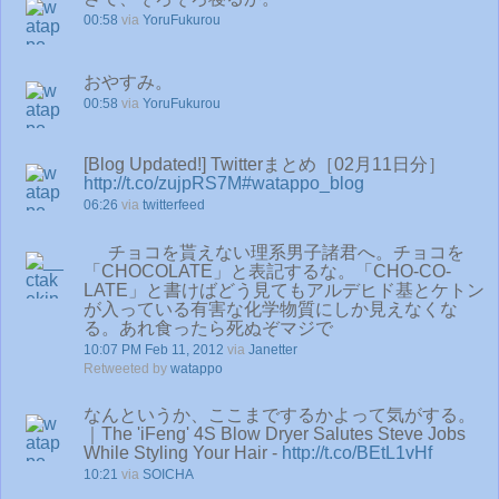
00:58
via
YoruFukurou
おやすみ。
00:58
via
YoruFukurou
[Blog Updated!] Twitterまとめ［02月11日分］
http://t.co/zujpRS7M
#watappo_blog
06:26
via
twitterfeed
チョコを貰えない理系男子諸君へ。チョコを
「CHOCOLATE」と表記するな。「CHO-CO-
LATE」と書けばどう見てもアルデヒド基とケトン
が入っている有害な化学物質にしか見えなくな
る。あれ食ったら死ぬぞマジで
10:07 PM Feb 11, 2012
via
Janetter
Retweeted by
watappo
なんというか、ここまでするかよって気がする。
｜The 'iFeng' 4S Blow Dryer Salutes Steve Jobs
While Styling Your Hair -
http://t.co/BEtL1vHf
10:21
via
SOICHA