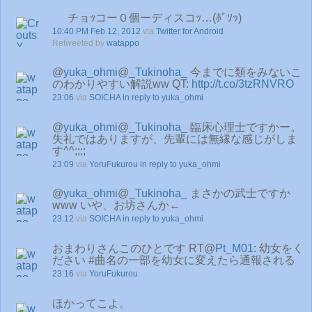
チョｯコー０個ーディスコｯ…(ﾎﾞｿｯ)
10:40 PM Feb 12, 2012
via
Twitter for Android
Retweeted by
watappo
@
yuka_ohmi
@
_Tukinoha_
今までに類をみないこ
のわかりやすい解説ww QT:
http://t.co/3tzRNVRO
23:06
via
SOICHA
in reply to yuka_ohmi
@
yuka_ohmi
@
_Tukinoha_
臨床心理士ですかー。
失礼ではありますが、先輩には無縁な感じがしま
す^^;;;;
23:09
via
YoruFukurou
in reply to yuka_ohmi
@
yuka_ohmi
@
_Tukinoha_
まさかの武士ですか
www いや、お坊さんか←
23:12
via
SOICHA
in reply to yuka_ohmi
おまわりさんこのひとです RT@
Pt_M01
: 幼女をく
ださい #曲名の一部を幼女に変えたら通報される
23:16
via
YoruFukurou
ほかってこよ。