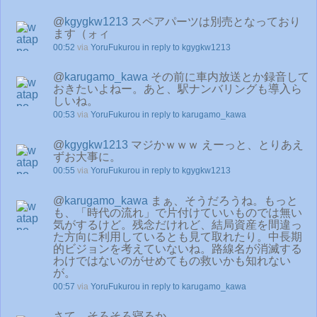
@
kgygkw1213
スペアパーツは別売となっており
ます（ォィ
00:52
via
YoruFukurou
in reply to kgygkw1213
@
karugamo_kawa
その前に車内放送とか録音して
おきたいよねー。あと、駅ナンバリングも導入ら
しいね。
00:53
via
YoruFukurou
in reply to karugamo_kawa
@
kgygkw1213
マジかｗｗｗ えーっと、とりあえ
ずお大事に。
00:55
via
YoruFukurou
in reply to kgygkw1213
@
karugamo_kawa
まぁ、そうだろうね。もっと
も、「時代の流れ」で片付けていいものでは無い
気がするけど。残念だけれど、結局資産を間違っ
た方向に利用しているとも見て取れたり。中長期
的ビジョンを考えていないね。路線名が消滅する
わけではないのがせめてもの救いかも知れない
が。
00:57
via
YoruFukurou
in reply to karugamo_kawa
さて、そろそろ寝るか。