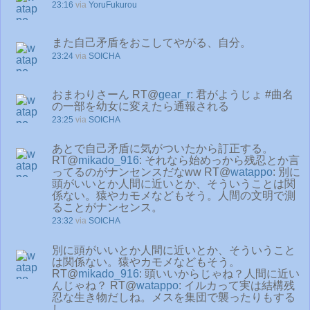
23:16
via
YoruFukurou
また自己矛盾をおこしてやがる、自分。
23:24
via
SOICHA
おまわりさーん RT@
gear_r
: 君がようじょ #曲名
の一部を幼女に変えたら通報される
23:25
via
SOICHA
あとで自己矛盾に気がついたから訂正する。
RT@
mikado_916
: それなら始めっから残忍とか言
ってるのがナンセンスだなww RT@
watappo
: 別に
頭がいいとか人間に近いとか、そういうことは関
係ない。猿やカモメなどもそう。人間の文明で測
ることがナンセンス。
23:32
via
SOICHA
別に頭がいいとか人間に近いとか、そういうこと
は関係ない。猿やカモメなどもそう。
RT@
mikado_916
: 頭いいからじゃね？人間に近い
んじゃね？ RT@
watappo
: イルカって実は結構残
忍な生き物だしね。メスを集団で襲ったりもする
し。