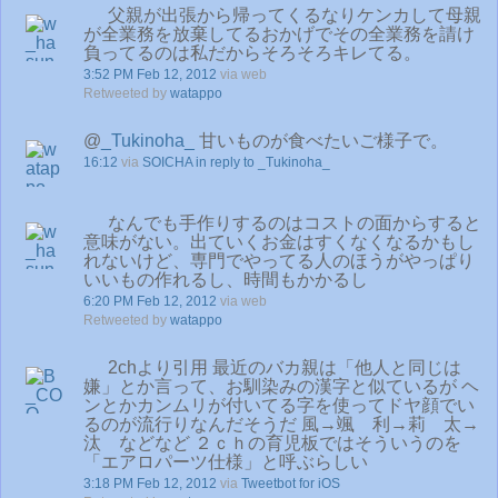
父親が出張から帰ってくるなりケンカして母親
が全業務を放棄してるおかげでその全業務を請け
負ってるのは私だからそろそろキレてる。
3:52 PM Feb 12, 2012
via web
Retweeted by
watappo
@
_Tukinoha_
甘いものが食べたいご様子で。
16:12
via
SOICHA
in reply to _Tukinoha_
なんでも手作りするのはコストの面からすると
意味がない。出ていくお金はすくなくなるかもし
れないけど、専門でやってる人のほうがやっぱり
いいもの作れるし、時間もかかるし
6:20 PM Feb 12, 2012
via web
Retweeted by
watappo
2chより引用 最近のバカ親は「他人と同じは
嫌」とか言って、お馴染みの漢字と似ているが ヘ
ンとかカンムリが付いてる字を使ってドヤ顔でい
るのが流行りなんだそうだ 風→颯 利→莉 太→
汰 などなど ２ｃｈの育児板ではそういうのを
「エアロパーツ仕様」と呼ぶらしい
3:18 PM Feb 12, 2012
via
Tweetbot for iOS