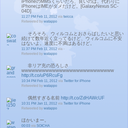
iPhoneのMMSくらいだろ、良いのは。代わりに
iPhoneはIMEがダメだけど。[GalaxyNexus SC-
04D]
11:27 PM Feb 11, 2012
via
twicca
Retweeted by
watappo
そろそろ、ウィルコムとおさらばしたいと思い
続けて数年近く立ってるけど、ウィルコムに不安
はないよ。速度に不満はあるけど。
11:37 PM Feb 11, 2012
via -
Retweeted by
watappo
非リア充の恐ろしさ
wwwwwwwwwwwwwwwwwwwwwwwwwww
http://t.co/uP6RcuFg
10:34 PM Feb 11, 2012
via
Twitter for iPhone
Retweeted by
watappo
偶然すぎる名前
http://t.co/ZdHAWcUF
10:31 PM Jan 11, 2012
via
Twitter for iPhone
Retweeted by
watappo
ほかいまー。
00:03
via
SOICHA