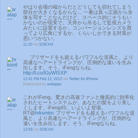
やはり会場の端からだとどうしても切れてしまう
部分が大きくなるからな… 一番は真っ正面から全
体を写すことなんだけど、スペース的にそうもい
かないのが現実で。天井から吊るして監視カメラ
みたいに設置するか、コンバージョンレンズを買
ってより広角にするか、くらいしかできる対策が
思いつかない。
11:10
via
SOICHA
ブリザードをも超えるパワフルな送風と、より
高速なヘアードライングが、圧倒的な違いを生み
出します。そう、iFengならね。
http://t.co/IGyWISXP
12:41 PM Feb 12, 2012
via
Twitter for iPhone
Retweeted by
watappo
これがiFeng。驚きの高速ファンと徹底的に効率化
されたヒートシステムが、あなたの髪をより美し
くします。iFeng4S、いよいよ登場。
RT@
hrksmtm
: ブリザードをも超えるパワフルな送
風と、より高速なヘアードライングが、圧倒的な
違いを生み出します。そう、iFengならね。
13:59
via
SOICHA