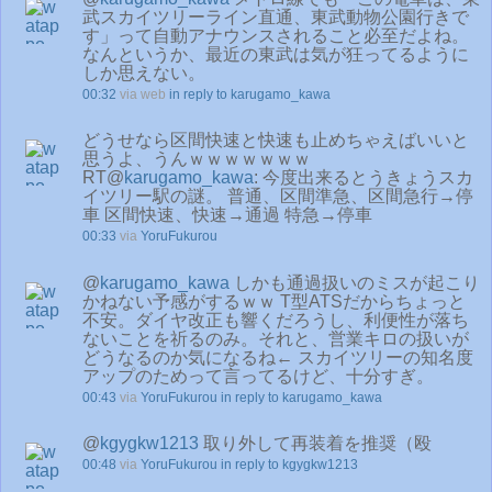
武スカイツリーライン直通、東武動物公園行きで
す」って自動アナウンスされること必至だよね。
なんというか、最近の東武は気が狂ってるように
しか思えない。
00:32
via web
in reply to karugamo_kawa
どうせなら区間快速と快速も止めちゃえばいいと
思うよ、うんｗｗｗｗｗｗｗ
RT@
karugamo_kawa
: 今度出来るとうきょうスカ
イツリー駅の謎。 普通、区間準急、区間急行→停
車 区間快速、快速→通過 特急→停車
00:33
via
YoruFukurou
@
karugamo_kawa
しかも通過扱いのミスが起こり
かねない予感がするｗｗ T型ATSだからちょっと
不安。ダイヤ改正も響くだろうし、利便性が落ち
ないことを祈るのみ。それと、営業キロの扱いが
どうなるのか気になるね← スカイツリーの知名度
アップのためって言ってるけど、十分すぎ。
00:43
via
YoruFukurou
in reply to karugamo_kawa
@
kgygkw1213
取り外して再装着を推奨（殴
00:48
via
YoruFukurou
in reply to kgygkw1213