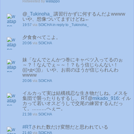
Retweeted by
watappo
@
_Tukinoha_
講習行かずに何するんだよwwww
いや、想像ついてますけどね←
19:57
via
SOICHA
in reply to _Tukinoha_
夕食食べてこよ。
20:06
via
SOICHA
妹「なんでとんかつ巻にキャベツ入ってるのぉ
～？！なんでぇ～～！？もう信じらんない！
(((>д<;)))」 いや、お前のほうが信じられんわ
wwww
20:06
via
SOICHA
イルカって実は結構残忍な生き物だしね。メスを
集団で襲ったりもするし。 RT@
mikado_916
: イル
カって若いオスどうしで交尾の練習するんだっ
て。………へぇー。
21:38
via
SOICHA
#RT
された数だけ変態だと思われている
21:40
via
SOICHA