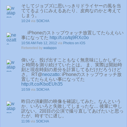
そしてジョブズに思いっきりドライヤーの風を当
ててるようにみえるあたり、皮肉なのかと考えて
しまう。
10:24
via
SOICHA
iPhoneのストップウォッチ放置してたらえらい
事になってた
http://t.co/tq9RXc0o
10:56 AM Feb 12, 2012
via
Photos on iOS
Retweeted by
watappo
偉いな、投げ出すこともなく無意味にしかしずっ
と時間を測り続けていたとは。 ま、実際は開始時
刻と現在時刻の差分を計算してるだけだろうけど
さ。 RT@
neozatto
: iPhoneのストップウォッチ放
置してたらえらい事になってた
http://t.co/KboEUh35
10:59
via
SOICHA
昨日の演劇部の映像を確認してみた。なんという
か、いろいろと失敗してしまったな… 後輩に申し
訳ない。2回目の公演で撮り直してあげたいと思っ
たが、時すでに遅し。
11:06
via
SOICHA