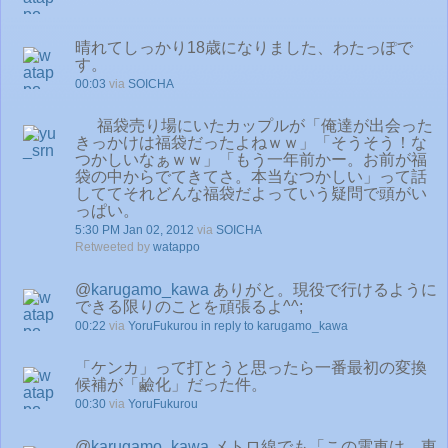
晴れてしっかり18歳になりました、わたっぽで
す。
00:03
via
SOICHA
福袋売り場にいたカップルが「俺達が出会った
きっかけは福袋だったよねｗｗ」「そうそう！な
つかしいなぁｗｗ」「もう一年前かー。お前が福
袋の中からでてきてさ。本当なつかしい」って話
しててそれどんな福袋だよっていう疑問で頭がい
っぱい。
5:30 PM Jan 02, 2012
via
SOICHA
Retweeted by
watappo
@
karugamo_kawa
ありがと。現役で行けるように
できる限りのことを頑張るよ^^;
00:22
via
YoruFukurou
in reply to karugamo_kawa
「ケンカ」って打とうと思ったら一番最初の変換
候補が「鹼化」だった件。
00:30
via
YoruFukurou
@
karugamo_kawa
メトロ線でも「この電車は、東