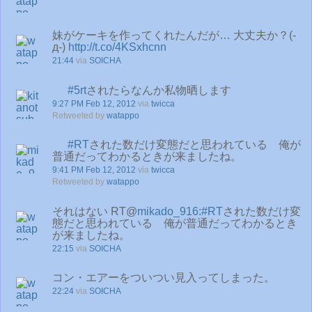
妹がケーキを作ってくれたんだが… 大丈夫か？(-
д-)
http://t.co/4KSxhcnn
21:44
via
SOICHA
#5rt
されたらなんか私物晒します
9:27 PM Feb 12, 2012
via
twicca
Retweeted by
watappo
#RT
された数だけ変態だと思われている 俺が
普通だってわかるときが来ましたね。
9:41 PM Feb 12, 2012
via
twicca
Retweeted by
watappo
それはない RT@
mikado_916
:
#RT
された数だけ変
態だと思われている 俺が普通だってわかるとき
が来ましたね。
22:15
via
SOICHA
コン・エアーをついつい見入ってしまった。
22:24
via
SOICHA