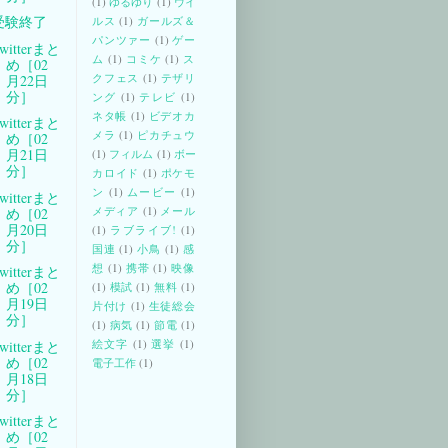
(1)
ゆるゆり
(1)
ウイ
受験終了
ルス
(1)
ガールズ＆
パンツァー
(1)
ゲー
witterまと
ム
(1)
コミケ
(1)
ス
め［02
クフェス
(1)
テザリ
月22日
分］
ング
(1)
テレビ
(1)
ネタ帳
(1)
ビデオカ
witterまと
メラ
(1)
ピカチュウ
め［02
月21日
(1)
フィルム
(1)
ボー
分］
カロイド
(1)
ポケモ
ン
(1)
ムービー
(1)
witterまと
メディア
(1)
メール
め［02
月20日
(1)
ラブライブ!
(1)
分］
国連
(1)
小鳥
(1)
感
想
(1)
携帯
(1)
映像
witterまと
め［02
(1)
模試
(1)
無料
(1)
月19日
片付け
(1)
生徒総会
分］
(1)
病気
(1)
節電
(1)
絵文字
(1)
選挙
(1)
witterまと
め［02
電子工作
(1)
月18日
分］
witterまと
め［02