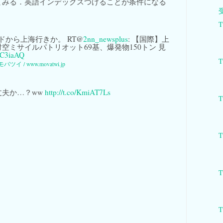
てみる．英語インデックスつけることが条件になる
T
ドから上海行きか。 RT@
2nn_newsplus
: 【国際】上
空ミサイルパトリオット69基、爆発物150トン 見
SFC3iaAQ
T
モバツイ / www.movatwi.jp
丈夫か…？ww
http://t.co/KmiAT7Ls
T
T
T
。
T