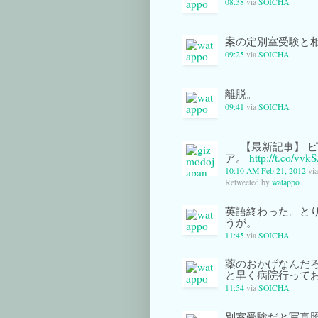
08:38
via
SOICHA
案の定別室受験と
09:25
via
SOICHA
離脱。
09:41
via
SOICHA
【最新記事】 
ア。
http://t.co/vvk
10:10 AM Feb 21, 2012
vi
Retweeted by
watappo
英語終わった。と
うが。
11:45
via
SOICHA
薬のおかげなんだ
と早く病院行って
11:54
via
SOICHA
別室受験だと写真