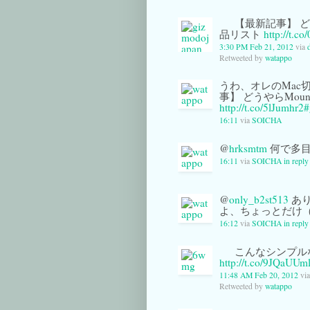
【最新記事】 どう
品リスト
http://t.c
3:30 PM Feb 21, 2012
via
d
Retweeted by
watappo
うわ、オレのMac切
事】 どうやらMoun
http://t.co/5lJumhr2
#
16:11
via
SOICHA
@
hrksmtm
何で多目
16:11
via
SOICHA
in repl
@
only_b2st513
あり
よ、ちょっとだけ
16:12
via
SOICHA
in repl
こんなシンプル
http://t.co/9JQaUUm
11:48 AM Feb 20, 2012
vi
Retweeted by
watappo