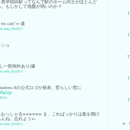
、西早稲田駅ってなんで駅のホーム同士がほとんど
ろ。もしかして地盤が弱いのか？
T
, we can! ←違
y to only_b2st513
T
ッシュ
T
し一部例外あり(爆
y to only_b2st513
T
indows 8の公式ロゴが発表。窓らしい窓に
j
#gizjp
lvr.it
T
おっしゃるwwwwww ま、こればっかりは蓋を開け
もんね、忘れよう←
►
y to only_b2st513