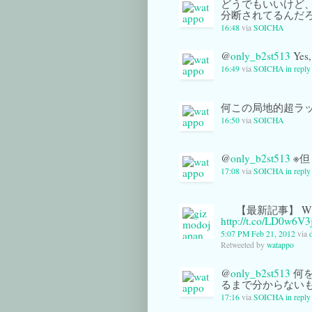
どうでもいいけど
分断されてるんだ
16:48
via
SOICHA
@
only_b2st513
Yes
16:49
via
SOICHA
in repl
何この局地的超ラ
16:50
via
SOICHA
@
only_b2st513
※但
17:08
via
SOICHA
in repl
【最新記事】 W
http://t.co/LD0w6V3
5:07 PM Feb 21, 2012
via
d
Retweeted by
watappo
@
only_b2st513
何を
るまで分からない
17:16
via
SOICHA
in repl