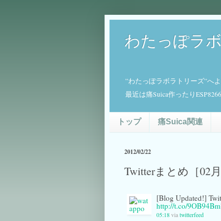
わたっぽラ
”わたっぽラボラトリーズ”へ
最近は痛Suica作ったりESP
トップ
痛Suica関連
2012/02/22
Twitterまとめ［02
[Blog Updated!]
http://t.co/9OB94B
05:18
via
twitterfeed