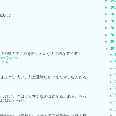
20
►
20
►
20
►
相成った。
20
►
20
►
20
►
20
►
20
▼
ピザの箱の中に紙を敷くという天才的なアイディ
►
SArzQ
#gizjp
►
a
dlvr.it
►
►
りあえず、痛い。別室受験なだけまだマシなんだろ
►
►
►
ろうけど、昨日よりマシなのは助かる。あぁ、もっ
おけばよかった。
►
►
照合行わない代わりに番号と名前が書かれた紙を持