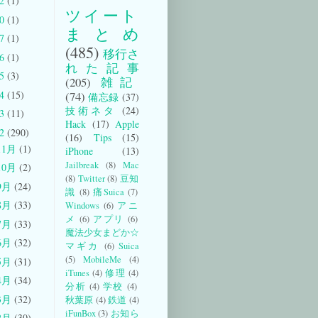
22
(1)
ツイート
20
(1)
まとめ
17
(1)
(485)
移行さ
16
(1)
れた記事
15
(3)
(205)
雑記
14
(15)
(74)
備忘録
(37)
技術ネタ
(24)
13
(11)
Hack
(17)
Apple
12
(290)
(16)
Tips
(15)
11月
(1)
iPhone
(13)
Jailbreak
(8)
Mac
10月
(2)
(8)
Twitter
(8)
豆知
9月
(24)
識
(8)
痛Suica
(7)
8月
(33)
Windows
(6)
アニ
メ
(6)
アプリ
(6)
7月
(33)
魔法少女まどか☆
6月
(32)
マギカ
(6)
Suica
(5)
MobileMe
(4)
5月
(31)
iTunes
(4)
修理
(4)
4月
(34)
分析
(4)
学校
(4)
3月
(32)
秋葉原
(4)
鉄道
(4)
iFunBox
(3)
お知ら
2月
(30)