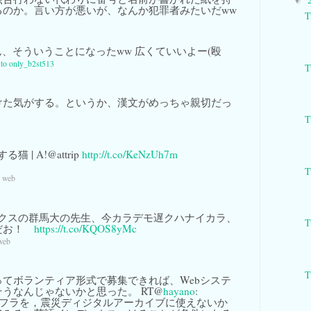
▼
るのか。言い方が悪いが、なんか犯罪者みたいだww
T
、そういうことになったww 広くていいよー(殴
y to only_b2st513
T
けた気がする。というか、漢文がめっちゃ親切だっ
T
 | A!@attrip
http://t.co/KeNzUh7m
T
a web
クスの群馬大の先生、今カラデモ遅クハナイカラ、
T
だお！
https://t.co/KQOS8yMc
web
T
てボランティア形式で募集できれば、Webシステ
うなんじゃないかと思った。 RT@
hayano
:
社のインフラを，震災ディジタルアーカイブに使えないか