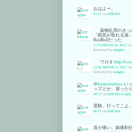
おはよー。
07:47
via
SOICHA
薬物乱用のきっ
「眠気が取れる薬
RedBullだった
11:32 PM Feb 20, 2012
vi
Retweeted by
watappo
ワロタ
http://t.
12:46 AM Feb 21, 2012
vi
Retweeted by
watappo
@
kitanotsubasa
いっ
ッズとか、迷った
08:37
via
SOICHA
in reply
受験、行ってこよ
08:37
via
SOICHA
首が痛い。鎮痛剤