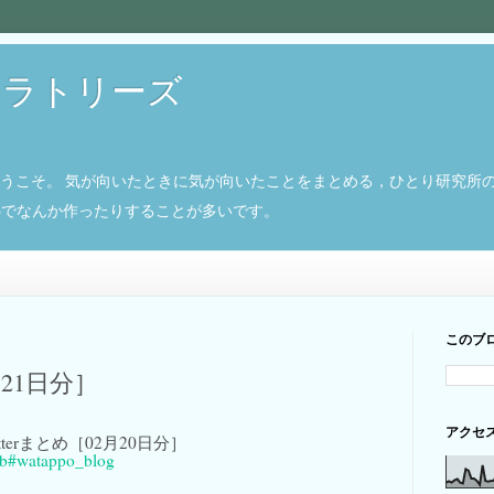
ボラトリーズ
ようこそ。 気が向いたときに気が向いたことをまとめる，ひとり研究所
8266でなんか作ったりすることが多いです。
このブ
月21日分］
アクセ
 Twitterまとめ［02月20日分］
mb
#watappo_blog