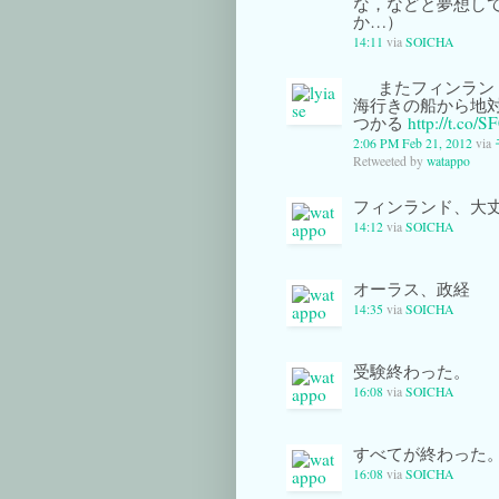
な，などと夢想し
か…）
14:11
via
SOICHA
またフィンラン
海行きの船から地対
つかる
http://t.co/
2:06 PM Feb 21, 2012
via
Retweeted by
watappo
フィンランド、大
14:12
via
SOICHA
オーラス、政経
14:35
via
SOICHA
受験終わった。
16:08
via
SOICHA
すべてが終わった
16:08
via
SOICHA