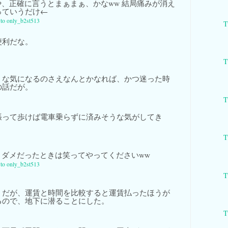
、正確に言うとまぁまぁ、かなww 結局痛みが消え
っていうだけ←
y to only_b2st513
T
便利だな。
T
うな気になるのさえなんとかなれば、かつ迷った時
の話だが。
T
張って歩けば電車乗らずに済みそうな気がしてき
T
ダメだったときは笑ってやってくださいww
y to only_b2st513
T
うだが、運賃と時間を比較すると運賃払ったほうが
るので、地下に潜ることにした。
T