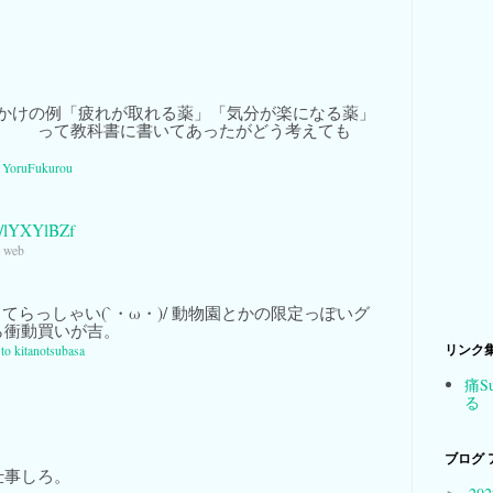
かけの例「疲れが取れる薬」「気分が楽になる薬」
」 って教科書に書いてあったがどう考えても
a
YoruFukurou
co/lYXYlBZf
a web
てらっしゃい(`・ω・)/ 動物園とかの限定っぽいグ
ら衝動買いが吉。
リンク
 to kitanotsubasa
痛S
。
る
ブログ 
仕事しろ。