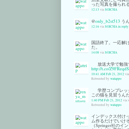
った写真を撮られ
12:13
via
SOICHA
@
only_b2st513
うん
12:16
via
SOICHA
in repl
国語終了。一応解
た。
14:08
via
SOICHA
放送大学で勉強する猫
http://t.co/Z9FReqdS
10:41 AM Feb 21, 2012
vi
Retweeted by
watappo
学歴コンプレッ
この猫を見習うん
1:40 PM Feb 21, 2012
via 
Retweeted by
watappo
インデックス付けっ
ム作るだけでいけそ
（Springer