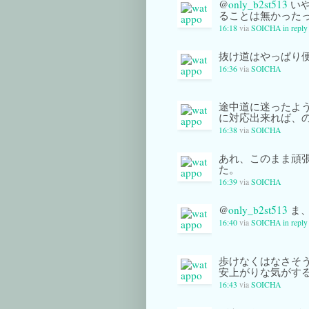
@
only_b2st513
いや
ることは無かった
16:18
via
SOICHA
in repl
抜け道はやっぱり
16:36
via
SOICHA
途中道に迷ったよ
に対応出来れば、
16:38
via
SOICHA
あれ、このまま頑
た。
16:39
via
SOICHA
@
only_b2st513
ま、
16:40
via
SOICHA
in repl
歩けなくはなさそ
安上がりな気がす
16:43
via
SOICHA