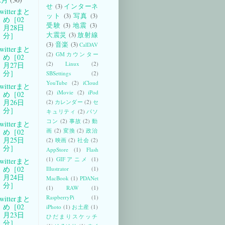
せ
(3)
インターネ
witterまと
ット
(3)
写真
(3)
め［02
受験
(3)
地震
(3)
月28日
大震災
(3)
放射線
分］
(3)
音楽
(3)
CalDAV
witterまと
(2)
GMカウンター
め［02
(2)
Linux
(2)
月27日
分］
SBSettings
(2)
YouTube
(2)
iCloud
witterまと
(2)
iMovie
(2)
iPod
め［02
月26日
(2)
カレンダー
(2)
セ
分］
キュリティ
(2)
パソ
コン
(2)
事故
(2)
動
witterまと
画
(2)
変換
(2)
政治
め［02
月25日
(2)
映画
(2)
社会
(2)
分］
AppStore
(1)
Flash
(1)
GIFアニメ
(1)
witterまと
め［02
Illustrator
(1)
月24日
MacBook
(1)
PDANet
分］
(1)
RAW
(1)
RaspberryPi
(1)
witterまと
め［02
iPhoto
(1)
お土産
(1)
月23日
ひだまりスケッチ
分］