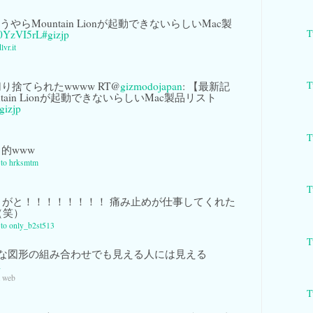
やらMountain Lionが起動できないらしいMac製
T
o/0YzVI5rL
#gizjp
lvr.it
T
り捨てられたwwww RT@
gizmodojapan
: 【最新記
tain Lionが起動できないらしいMac製品リスト
gizjp
T
的www
y to hrksmtm
T
がと！！！！！！！！ 痛み止めが仕事してくれた
（笑）
y to only_b2st513
T
な図形の組み合わせでも見える人には見える
l
a web
T