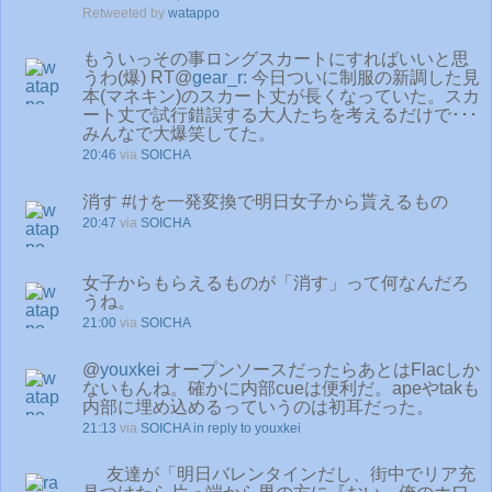
Retweeted by
watappo
もういっその事ロングスカートにすればいいと思
うわ(爆) RT@
gear_r
: 今日ついに制服の新調した見
本(マネキン)のスカート丈が長くなっていた。スカ
ート丈で試行錯誤する大人たちを考えるだけで･･･
みんなで大爆笑してた。
20:46
via
SOICHA
消す #けを一発変換で明日女子から貰えるもの
20:47
via
SOICHA
女子からもらえるものが「消す」って何なんだろ
うね。
21:00
via
SOICHA
@
youxkei
オープンソースだったらあとはFlacしか
ないもんね。確かに内部cueは便利だ。apeやtakも
内部に埋め込めるっていうのは初耳だった。
21:13
via
SOICHA
in reply to youxkei
友達が「明日バレンタインだし、街中でリア充