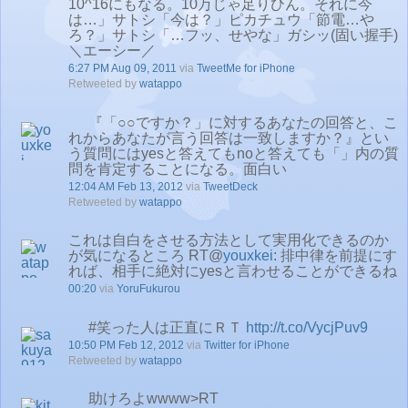
10^16にもなる。10万じゃ足りひん。それに今
は…」サトシ「今は？」ピカチュウ「節電…や
ろ？」サトシ「…フッ、せやな」ガシッ(固い握手)
＼エーシー／
6:27 PM Aug 09, 2011
via
TweetMe for iPhone
Retweeted by
watappo
『「○○ですか？」に対するあなたの回答と、こ
れからあなたが言う回答は一致しますか？』とい
う質問にはyesと答えてもnoと答えても「」内の質
問を肯定することになる。面白い
12:04 AM Feb 13, 2012
via
TweetDeck
Retweeted by
watappo
これは自白をさせる方法として実用化できるのか
が気になるところ RT@
youxkei
: 排中律を前提にす
れば、相手に絶対にyesと言わせることができるね
00:20
via
YoruFukurou
#笑った人は正直にＲＴ
http://t.co/VycjPuv9
10:50 PM Feb 12, 2012
via
Twitter for iPhone
Retweeted by
watappo
助けろよwwww>RT