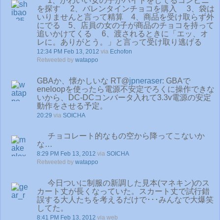
1、かわいい女の子がバイトをしてるコンビニ
を探す 2、バレンタインチョコを購入 3、袋は
いりませんと言って精算 4、商品を受け取らず外
にでる 5、店員の女の子が商品のチョコを持って
追いかけてくる 6、渡されるときに「エッ、オ
レに。ありがとう。」と言って受け取り逃げる
12:34 PM Feb 13, 2012
via
Echofon
Retweeted by
watappo
GBAか、懐かしいな RT@
jpneraser
: GBAで
eneloopを使ったら電源不安定でろくに操作できな
いから、DC-DCコンバータ入れて3.3v電源の安定
動作をさせる予定。
20:29
via
SOICHA
チョコレート的なもの空から降ってこないか
な…
8:29 PM Feb 13, 2012
via
SOICHA
Retweeted by
watappo
今日ついに制服の新調した見本(マネキン)のス
カート丈が長くなっていた。スカート丈で試行錯
誤する大人たちを考えるだけで･･･みんなで大爆笑
してた。
8:41 PM Feb 13, 2012
via web