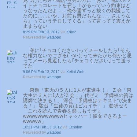
見つけたら片っ端から男の方に『おい、俺のホワ
イトチョコレートを召し上がるっていう約束はど
うなったんだよ……俺今週ずっと抜くの我慢して
たのに……いや、お前も男だもんな……さような
ら』っていうテロしてくる」って言ってて震えが
止まらない
8:29 PM Feb 13, 2012
via
Krile2
Retweeted by
watappo
弟に｢チョコください｣ってメールしたら｢そん
な権力ないでござる(´･ω･)｣って来たから何かと思
ってメール見返したら｢チェコください｣って送っ
てた
9:06 PM Feb 13, 2012
via
Keitai Web
Retweeted by
watappo
東進「東大の５人に1人が東進生！」 Ｚ会「東
大生の３人に1人がＺ会！」代ゼミ「予備校の質は
講師で決まる！」 河合「予備校はテキストで決ま
る！」 駿台「生徒の質はピカイチ！」 進研ゼミ
「これを読んで青春を楽しもうぜぇ
wwwwwwwwwwwヒャッハー！彼女できるよー
wwwww」
10:31 PM Feb 13, 2012
via
Echofon
Retweeted by
watappo