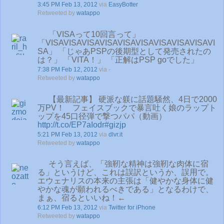
3:45 PM Feb 13, 2012
via
EasyBotter
Retweeted by
watappo
「VISAって10回言って」
「VISAVISAVISAVISAVISAVISAVISAVISAVISAVI
SA」 「じゃあPSPの後期型として発売されたの
は？」 「VITA！」 「正解はPSP goでした」
7:38 PM Feb 12, 2012
via -
Retweeted by
watappo
【最新記事】 硬派な躾に話題騒然、4日で2000
万PV！ フェイスブックで暴言吐く娘のラップト
ップを45口径弾で撃つパパ（動画）
http://t.co/EP7aIodr
#gizjp
5:21 PM Feb 13, 2012
via
dlvr.it
Retweeted by
watappo
そう言えば、「強靭な精神は強靭な肉体に宿
る」というけど、これは誤訳というか、誤用で。
エウェナリスの本来の主張は「健やかな身体に健
やかな魂が願われるべきである」となるわけで、
まぁ、宿るといいね！←
6:12 PM Feb 13, 2012
via
Twitter for iPhone
Retweeted by
watappo