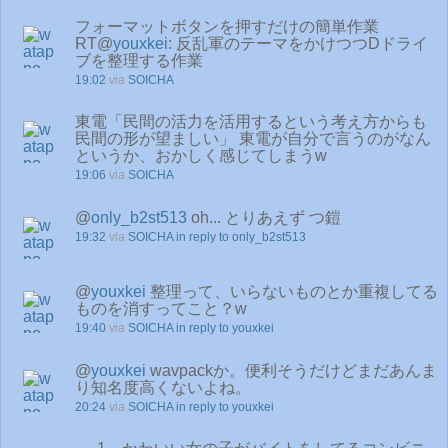
フォーマットボタンを押すだけの簡単作業
RT@
youxkei
: 反乱軍のテーマをかけつつDドライ
ブを整理する作業
19:02
via
SOICHA
東電「民間の活力を活用するという考え方からも
民間の形が望ましい」 東電が自分で言うのがなん
というか、おかしく感じてしまうw
19:06
via
SOICHA
@
only_b2st513
oh... とりあえず つ鎧
19:32
via
SOICHA
in reply to only_b2st513
@
youxkei
整理って、いらないものとか重複してる
ものを消すってこと？w
19:40
via
SOICHA
in reply to youxkei
@
youxkei
wavpackか。便利そうだけどまだあんま
り知名度高くないよね。
20:24
via
SOICHA
in reply to youxkei