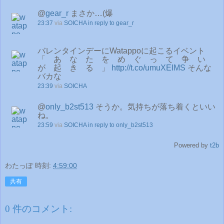
@
gear_r
まさか…(爆
23:37
via
SOICHA
in reply to gear_r
バレンタインデーにWatappoに起こるイベント
「 あ な た を め ぐ っ て 争 い
が 起 き る 」
http://t.co/umuXEIMS
そんな
バカな
23:39
via
SOICHA
@
only_b2st513
そうか。気持ちが落ち着くといい
ね。
23:59
via
SOICHA
in reply to only_b2st513
Powered by
t2b
わたっぽ
時刻:
4:59:00
共有
0 件のコメント: