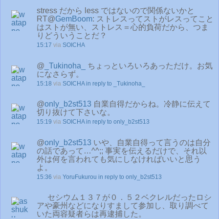
stress だから less ではないので関係ないかと
RT@
GemBoom
: ストレスってストがレスってこと
はストが無い、ストレス＝心的負荷だから、つま
りどういうことだ？
15:17
via
SOICHA
@
_Tukinoha_
ちょっといろいろあっただけ。お気
になさらず。
15:18
via
SOICHA
in reply to _Tukinoha_
@
only_b2st513
自業自得だからね。冷静に伝えて
切り抜けて下さいな。
15:19
via
SOICHA
in reply to only_b2st513
@
only_b2st513
いや、自業自得って言うのは自分
の話であって…^^;; 事実を伝えるだけで、それ以
外は何を言われても気にしなければいいと思う
よ。
15:36
via
YoruFukurou
in reply to only_b2st513
セシウム１３７が０．５２ベクレルだったロシ
アや豪州などになりすまして参加し、取り調べて
いた両容疑者らは再逮捕した。