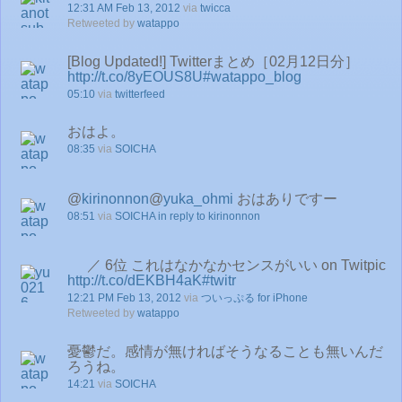
12:31 AM Feb 13, 2012
via
twicca
Retweeted by
watappo
[Blog Updated!] Twitterまとめ［02月12日分］
http://t.co/8yEOUS8U
#watappo_blog
05:10
via
twitterfeed
おはよ。
08:35
via
SOICHA
@
kirinonnon
@
yuka_ohmi
おはありですー
08:51
via
SOICHA
in reply to kirinonnon
／ 6位 これはなかなかセンスがいい on Twitpic
http://t.co/dEKBH4aK
#twitr
12:21 PM Feb 13, 2012
via
ついっぷる for iPhone
Retweeted by
watappo
憂鬱だ。感情が無ければそうなることも無いんだ
ろうね。
14:21
via
SOICHA