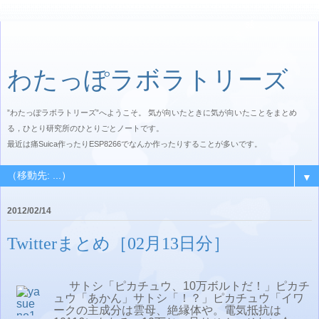
わたっぽラボラトリーズ
”わたっぽラボラトリーズ”へようこそ。 気が向いたときに気が向いたことをまとめ
る，ひとり研究所のひとりごとノートです。
最近は痛Suica作ったりESP8266でなんか作ったりすることが多いです。
▼
2012/02/14
Twitterまとめ［02月13日分］
サトシ「ピカチュウ、10万ボルトだ！」ピカチ
ュウ「あかん」サトシ「！？」ピカチュウ「イワ
ークの主成分は雲母、絶縁体や。電気抵抗は