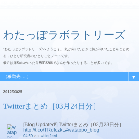
わたっぽラボラトリーズ
”わたっぽラボラトリーズ”へようこそ。 気が向いたときに気が向いたことをまとめ
る，ひとり研究所のひとりごとノートです。
最近は痛Suica作ったりESP8266でなんか作ったりすることが多いです。
▼
2012/03/25
Twitterまとめ［03月24日分］
[Blog Updated!] Twitterまとめ［03月23日分］
http://t.co/TRdfczkL
#watappo_blog
04:59
via
twitterfeed