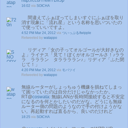
http://t.co/TNMYBx3p
16:02
via
SOICHA
間違えてふぁぼってしまいすぐにふぁぼを取り
消す現象に「流れ星」という名称を思いついたの
で使っていいですよ。
4:52 PM Mar 24, 2012
via
ついっぷる/twipple
Retweeted by
watappo
リディア「女の子ってオルゴールが大好きなの
よ」ライナス「見て！ぼくがオルゴールさ！♪ララ
ラ ラララン タララララン♪」リディア「ふた閉
じて！」
4:20 PM Mar 24, 2012
via
モバツイ
Retweeted by
watappo
無線ルーターがしょっちゅう機嫌を損ねてしまっ
て困っていたのは自分だけじゃなかったか。
RT@
coswata
: 無線LANが長時間接続すると不安定
になるのを何とかしたいのだがな。どうにも無線
ルーター側の問題のようなので手の付けようがな
い。再起動すれば直るから、良いのだけれど
18:25
via
SOICHA