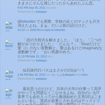
きまさにそんな感じだったからあれたぶん恋。
9:42 PM Sep 30, 2011
via web
Retweeted by
watappo
@
hrksmtm
でも実際、学校の近くのマックも片方
消えたよね。まぁ、だいぶ前の話だけど。
14:10
via
SOICHA
in reply to hrksmtm
「恋の方程式を解きました」「ほう」「二つの
解がみつかりました」「どんな？」「Realだけど
愛（i）のない実数解と、愛はあるけどimaginaryな
虚数解です」「おい馬鹿やめろ」
11:10 PM Mar 23, 2012
via -
Retweeted by
watappo
仙石線代行バスはまさかの2台(ρ°∩°)
2:46 PM Mar 24, 2012
via
ついっぷる/twipple
from
here
Retweeted by
watappo
最近思うのだけど、日本の大卒の仕事って高卒
がやっても問題なくこなせるよね。自分のいるIT
業界でも会社入ってから勉強始めた文系SEはごま
んといるし、英語が必要とされるのはディストリ
ビュータの一部だし、営業は専門なんてないし。