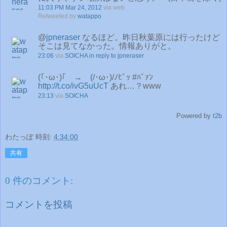
11:03 PM Mar 24, 2012
via web
Retweeted by
watappo
@
jpneraser
なるほど。昨日秋葉原には行ったけど
そこは見てなかった。情報ありがと。
23:06
via
SOICHA
in reply to jpneraser
(｢･ω･)｢ → (/･ω･)/ﾉﾋﾞｯ #ﾊﾞｧﾝ
http://t.co/ivG5uUcT
あれ…？www
23:13
via
SOICHA
Powered by
t2b
わたっぽ
時刻:
4:34:00
共有
0 件のコメント:
コメントを投稿