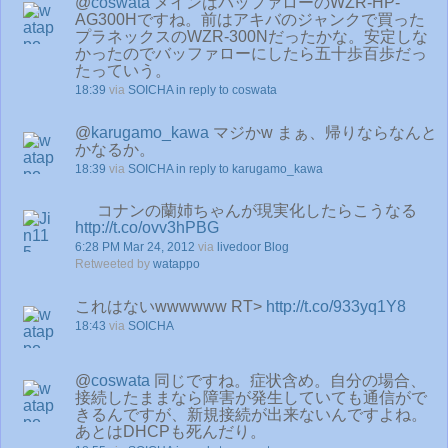
@
coswata
メインはバッファローのWZR-HP-
AG300Hですね。前はアキバのジャンクで買った
プラネックスのWZR-300Nだったかな。安定しな
かったのでバッファローにしたら五十歩百歩だっ
たっていう。
18:39
via
SOICHA
in reply to coswata
@
karugamo_kawa
マジかw まぁ、帰りならなんと
かなるか。
18:39
via
SOICHA
in reply to karugamo_kawa
コナンの蘭姉ちゃんが現実化したらこうなる
http://t.co/ovv3hPBG
6:28 PM Mar 24, 2012
via
livedoor Blog
Retweeted by
watappo
これはないwwwwww RT>
http://t.co/933yq1Y8
18:43
via
SOICHA
@
coswata
同じですね。症状含め。自分の場合、
接続したままなら障害が発生していても通信がで
きるんですが、新規接続が出来ないんですよね。
あとはDHCPも死んだり。