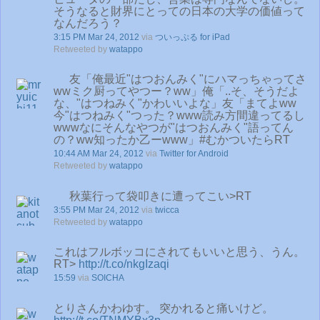
そうなると財界にとっての日本の大学の価値って
なんだろう？
3:15 PM Mar 24, 2012
via
ついっぷる for iPad
Retweeted by
watappo
友「俺最近"はつおんみく"にハマっちゃってさ
wwミク厨ってやつー？ww」俺「..そ、そうだよ
な、"はつねみく"かわいいよな」友「まてよww
今"はつねみく"つった？www読み方間違ってるし
wwwなにそんなやつが"はつおんみく"語ってん
の？ww知ったか乙ーwww」#むかついたらRT
10:44 AM Mar 24, 2012
via
Twitter for Android
Retweeted by
watappo
秋葉行って袋叩きに遭ってこい>RT
3:55 PM Mar 24, 2012
via
twicca
Retweeted by
watappo
これはフルボッコにされてもいいと思う、うん。
RT>
http://t.co/nkgIzaqi
15:59
via
SOICHA
とりさんかわゆす。 突かれると痛いけど。