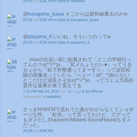
18:55
via
SOICHA
in reply to coswata
@
karugamo_kawa
そこからは新幹線乗るのかw
20:32
via
SOICHA
in reply to karugamo_kawa
@
playama_6
いいね、そういうのってw
20:33
via
SOICHA
in reply to playama_6
mixiの出会い厨に粘着されて「どこの学校行っ
てんの？o(^▽^)o」「写メちょうだい♥」ってうる
せぇから「松下村塾通ってまーす☆」って吉田松
陰の画像送っといたら「へぇー！d(^_^)知らない
とこだけど頭良さそおo(^▽^)o」ってコミュ力高杉
晋作な返事が来て震えてる
7:12 PM Mar 24, 2012
via
ついっぷる for iPhone
Retweeted by
watappo
さっきNHKFMで流れてた曲がわからなくてショボ
ーンな件。「虹色」って言ってたけど、ググって
もダメだしShazamやMidomi SoundHoundもダメ
だった。
20:36
via
SOICHA