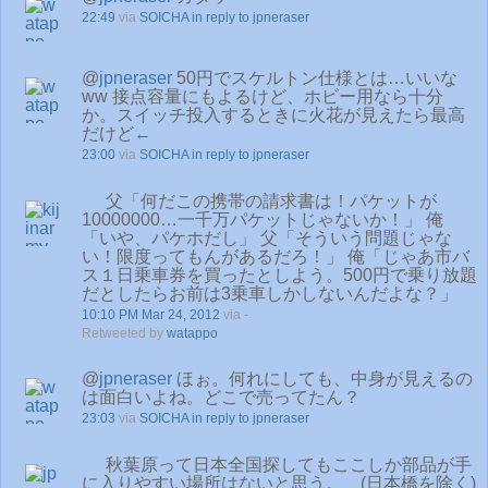
22:49
via
SOICHA
in reply to jpneraser
@
jpneraser
50円でスケルトン仕様とは…いいな
ww 接点容量にもよるけど、ホビー用なら十分
か。スイッチ投入するときに火花が見えたら最高
だけど←
23:00
via
SOICHA
in reply to jpneraser
父「何だこの携帯の請求書は！パケットが
10000000…一千万パケットじゃないか！」 俺
「いや、パケホだし」 父「そういう問題じゃな
い！限度ってもんがあるだろ！」 俺「じゃあ市バ
ス１日乗車券を買ったとしよう。500円で乗り放題
だとしたらお前は3乗車しかしないんだよな？」
10:10 PM Mar 24, 2012
via -
Retweeted by
watappo
@
jpneraser
ほぉ。何れにしても、中身が見えるの
は面白いよね。どこで売ってたん？
23:03
via
SOICHA
in reply to jpneraser
秋葉原って日本全国探してもここしか部品が手
に入りやすい場所はないと思う。 (日本橋を除く)