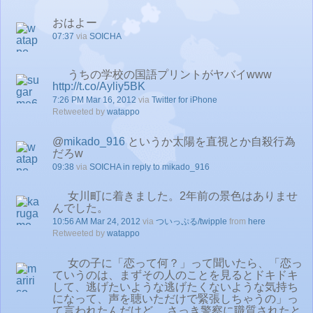
おはよー
07:37
via
SOICHA
うちの学校の国語プリントがヤバイwww
http://t.co/Ayliy5BK
7:26 PM Mar 16, 2012
via
Twitter for iPhone
Retweeted by
watappo
@
mikado_916
というか太陽を直視とか自殺行為
だろw
09:38
via
SOICHA
in reply to mikado_916
女川町に着きました。2年前の景色はありませ
んでした。
10:56 AM Mar 24, 2012
via
ついっぷる/twipple
from
here
Retweeted by
watappo
女の子に「恋って何？」って聞いたら、「恋っ
ていうのは、まずその人のことを見るとドキドキ
して、逃げたいような逃げたくないような気持ち
になって、声を聴いただけで緊張しちゃうの」っ
て言われたんだけど、 さっき警察に職質されたと