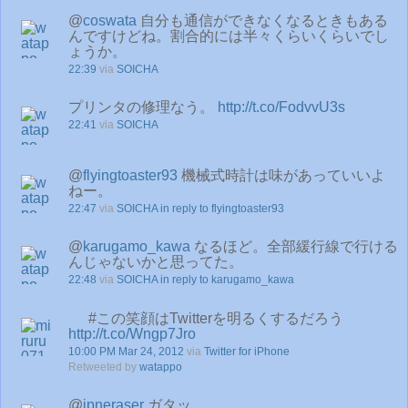
@
coswata
自分も通信ができなくなるときもある
んですけどね。割合的には半々くらいくらいでし
ょうか。
22:39
via
SOICHA
プリンタの修理なう。
http://t.co/FodvvU3s
22:41
via
SOICHA
@
flyingtoaster93
機械式時計は味があっていいよ
ねー。
22:47
via
SOICHA
in reply to flyingtoaster93
@
karugamo_kawa
なるほど。全部緩行線で行ける
んじゃないかと思ってた。
22:48
via
SOICHA
in reply to karugamo_kawa
#この笑顔はTwitterを明るくするだろう
http://t.co/Wngp7Jro
10:00 PM Mar 24, 2012
via
Twitter for iPhone
Retweeted by
watappo
@
jpneraser
ガタッ