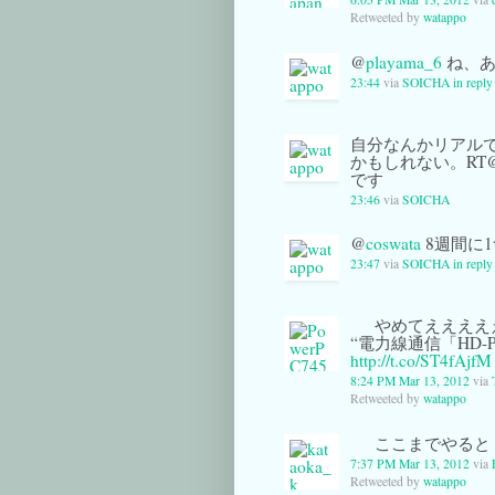
Retweeted by
watappo
@
playama_6
ね、あ
23:44
via
SOICHA
in repl
自分なんかリアル
かもしれない。RT
です
23:46
via
SOICHA
@
coswata
8週間に
23:47
via
SOICHA
in reply
やめてえええええ
“電力線通信「HD-P
http://t.co/ST4fAjfM
8:24 PM Mar 13, 2012
via
Retweeted by
watappo
ここまでやると
7:37 PM Mar 13, 2012
via
Retweeted by
watappo