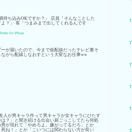
酒持ち込みOKですか？」 店員「そんなことした
T
すよ？」 客「つまみまで出してくれるんです
Twitter for iPhone
T
ダーが届いたので、今まで仮配線だったテレビ裏そ
しながら配線しなおすという大変なお仕事ww
T
T
T
友人が男キャラ作って男キャラが女キャラにひたす
齢は？」と聞き続ける出会い厨ごっこしてたら何処
の男が現れて「やめろよ。嫌がってるだろ」とか
！死ね！」とか「こいつには関わらない方が良い
T