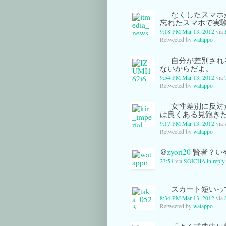
なくしたスマホが
忘れたスマホで実
9:18 PM Mar 13, 2012
via
Retweeted by
watappo
自分が差別され
ないからだよ。
9:54 PM Mar 13, 2012
via
Retweeted by
watappo
女性差別に反対
は良くある見飽き
9:17 PM Mar 13, 2012
via
Retweeted by
watappo
@
zyori20
賢者？い
23:54
via
SOICHA
in reply
スカート短いっ
8:34 PM Mar 13, 2012
via
Retweeted by
watappo