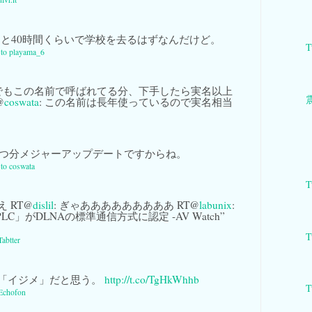
と40時間くらいで学校を去るはずなんだけど。
T
y to playama_6
でもこの名前で呼ばれてる分、下手したら実名以上
@
coswata
: この名前は長年使っているので実名相当
1つ分メジャーアップデートですからね。
 to coswata
T
 RT@
dislil
: ぎゃあああああああああ RT@
labunix
:
LC」がDLNAの標準通信方式に認定 -AV Watch”
T
Tabtter
「イジメ」だと思う。
http://t.co/TgHkWhhb
T
Echofon