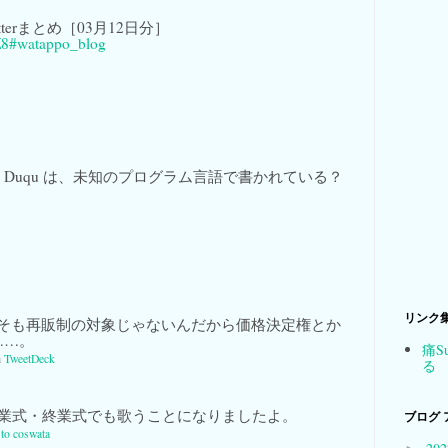
 Twitterまとめ［03月12日分］
Z8
#watappo_blog
Duqu は、未知のプログラム言語で書かれている？
。
リンク
そも再販制の対象じゃないんだから価格決定権とか
……。
痛S
a
TweetDeck
る
業式・終業式でも歌うことになりましたよ。
ブログ 
 to coswata