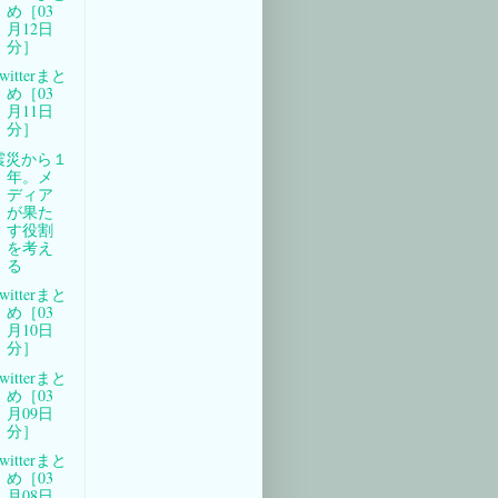
め［03
月12日
分］
witterまと
め［03
月11日
分］
震災から１
年。メ
ディア
が果た
す役割
を考え
る
witterまと
め［03
月10日
分］
witterまと
め［03
月09日
分］
witterまと
め［03
月08日