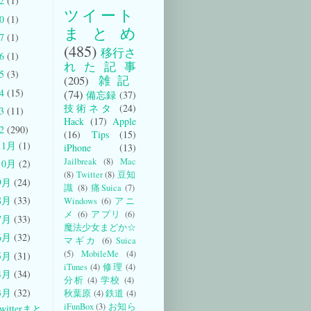
22
(1)
ツイート
20
(1)
まとめ
17
(1)
(485)
移行さ
16
(1)
れた記事
15
(3)
(205)
雑記
14
(15)
(74)
備忘録
(37)
技術ネタ
(24)
13
(11)
Hack
(17)
Apple
12
(290)
(16)
Tips
(15)
11月
(1)
iPhone
(13)
Jailbreak
(8)
Mac
10月
(2)
(8)
Twitter
(8)
豆知
9月
(24)
識
(8)
痛Suica
(7)
8月
(33)
Windows
(6)
アニ
メ
(6)
アプリ
(6)
7月
(33)
魔法少女まどか☆
6月
(32)
マギカ
(6)
Suica
(5)
MobileMe
(4)
5月
(31)
iTunes
(4)
修理
(4)
4月
(34)
分析
(4)
学校
(4)
3月
(32)
秋葉原
(4)
鉄道
(4)
iFunBox
(3)
お知ら
witterまと