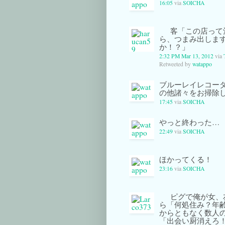
16:05
via
SOICHA
客「この店って
ら、つまみ出しま
か！？」
2:32 PM Mar 13, 2012
via
Retweeted by
watappo
ブルーレイレコー
の他諸々をお掃除
17:45
via
SOICHA
やっと終わった…
22:49
via
SOICHA
ほかってくる！
23:16
via
SOICHA
ピグで俺が女、
ら「何処住み？年
からともなく数人
「出会い厨消えろ