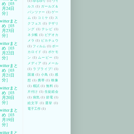
(1)
ゆるゆり
(1)
ウイ
め［03
ルス
(1)
ガールズ＆
月24日
パンツァー
(1)
ゲー
分］
ム
(1)
コミケ
(1)
ス
witterまと
クフェス
(1)
テザリ
め［03
ング
(1)
テレビ
(1)
月23日
ネタ帳
(1)
ビデオカ
分］
メラ
(1)
ピカチュウ
witterまと
(1)
フィルム
(1)
ボー
め［03
カロイド
(1)
ポケモ
月22日
分］
ン
(1)
ムービー
(1)
メディア
(1)
メール
witterまと
(1)
ラブライブ!
(1)
め［03
国連
(1)
小鳥
(1)
感
月21日
分］
想
(1)
携帯
(1)
映像
(1)
模試
(1)
無料
(1)
witterまと
片付け
(1)
生徒総会
め［03
月20日
(1)
病気
(1)
節電
(1)
分］
絵文字
(1)
選挙
(1)
電子工作
(1)
witterまと
め［03
月19日
分］
witterまと