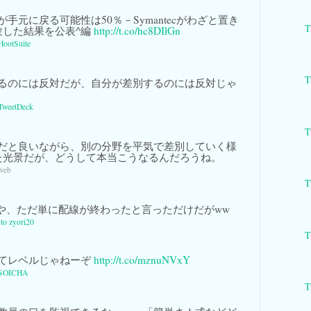
手元に戻る可能性は50％－Symantecがわざと置き
T
験した結果を公表^編
http://t.co/hc8DIlGn
HootSuite
T
るのには反対だが、自分が差別するのには反対じゃ
TweetDeck
T
だと良いながら、別の分野を平気で差別していく様
た光景だが、どうして本当こうなるんだろうね。
 web
T
や、ただ単に配線が終わったと言っただけだがww
 to zyori20
T
てレベルじゃねーぞ
http://t.co/mznuNVxY
SOICHA
T