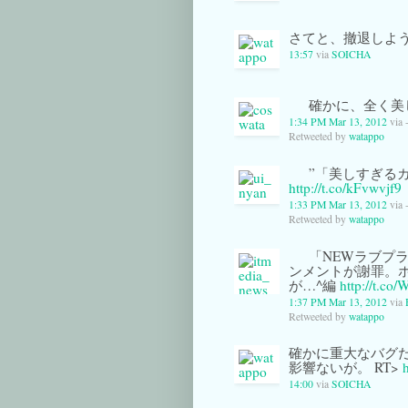
さてと、撤退しよ
13:57
via
SOICHA
確かに、全く美
1:34 PM Mar 13, 2012
via 
Retweeted by
watappo
”「美しすぎる
http://t.co/kFvwvjf9
1:33 PM Mar 13, 2012
via 
Retweeted by
watappo
「NEWラブプ
ンメントが謝罪。
が…^編
http://t.co
1:37 PM Mar 13, 2012
via
Retweeted by
watappo
確かに重大なバグだ
影響ないが。 RT>
14:00
via
SOICHA