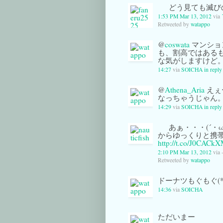
どう見ても滅び
1:53 PM Mar 13, 2012
via
Retweeted by
watappo
@
coswata
マンショ
も、割高ではある
な気がしますけど
14:27
via
SOICHA
in reply
@
Athena_Aria
えぇー
なっちゃうじゃん
14:29
via
SOICHA
in repl
あぁ・・・(´・ω
からゆっくりと携
http://t.co/J0CACk
2:10 PM Mar 13, 2012
via 
Retweeted by
watappo
ドーナツもぐもぐ(*>
14:36
via
SOICHA
ただいまー