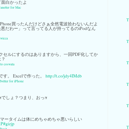
て面白かったよ
Janetter for Mac
T
Phone買ったんだけどさぁ全然電波拾わないんだよ
nk最悪だわー」って言ってる人が持ってるのiPodなん
twicca
T
エクセルにするのはありますから、一回PDF化してか
は？
T
 to coswata
す。 Excelで作った。
http://t.co/jdy4IMdb
Twitter for iPhone
T
πでしょ？つまり、おっπ
-
T
サマータイムは体にめちゃめちゃ悪いらしい
xP
#gizjp
T
dlvr.it