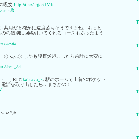
の呪文
http://t.co/aqjc31Mk
フォト蔵
T
ン共用だと確かに速度落ちそうですよね。もっと
ものの個別に回線引いてくれるコースもあったよう
。
 to coswata
T
(((>д<;))) しかも腹膜炎起こしたら余計に大変に
。
y to Athena_Aria
T
・｀) RT@
kataoka_k
: 駅のホームで上着のポケット
帯電話を取り出したら…まさかの！
XM
T
-
ω<*)b
T
T