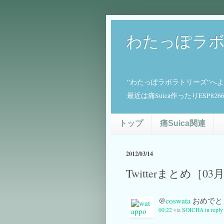
わたっぽラ
”わたっぽラボラトリーズ”へ
最近は痛Suica作ったりESP
トップ
痛Suica関連
2012/03/14
Twitterまとめ［03
@
coswata
おめでと
00:22
via
SOICHA
in reply