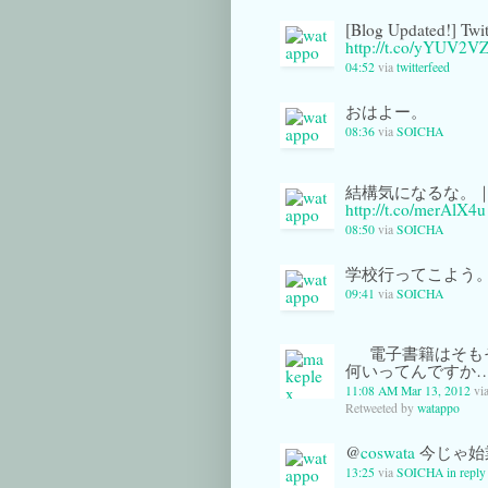
[Blog Updated!]
http://t.co/yYUV2V
04:52
via
twitterfeed
おはよー。
08:36
via
SOICHA
結構気になるな。｜
http://t.co/merAlX4u
08:50
via
SOICHA
学校行ってこよう
09:41
via
SOICHA
電子書籍はそも
何いってんですか
11:08 AM Mar 13, 2012
vi
Retweeted by
watappo
@
coswata
今じゃ始
13:25
via
SOICHA
in reply