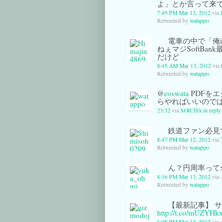
よ」とか言って来
7:49 PM Mar 13, 2012
via
Retweeted by
watappo
電車の中で「俺i
ねぇマジSoftBa
だけど
8:45 AM Mar 13, 2012
via
Retweeted by
watappo
@
coswata
PDFを
らやればいいので
23:32
via
SOICHA
in reply
鉄道ファン必見で
8:47 PM Mar 12, 2012
via
Retweeted by
watappo
ん？円周率って
8:16 PM Mar 13, 2012
via 
Retweeted by
watappo
【最新記事】 
http://t.co/mUZYHk
6:05 PM Mar 13, 2012
via