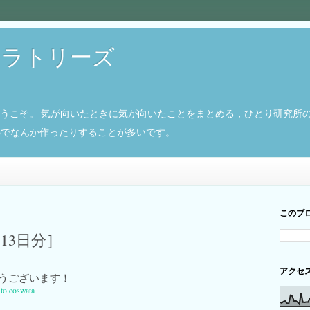
ボラトリーズ
ようこそ。 気が向いたときに気が向いたことをまとめる，ひとり研究所
8266でなんか作ったりすることが多いです。
このブ
月13日分］
アクセ
うございます！
 to coswata