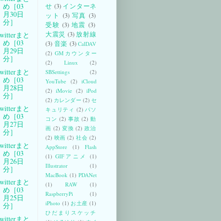
め［03
せ
(3)
インターネ
月30日
ット
(3)
写真
(3)
分］
受験
(3)
地震
(3)
大震災
(3)
放射線
witterまと
め［03
(3)
音楽
(3)
CalDAV
月29日
(2)
GMカウンター
分］
(2)
Linux
(2)
witterまと
SBSettings
(2)
め［03
YouTube
(2)
iCloud
月28日
(2)
iMovie
(2)
iPod
分］
(2)
カレンダー
(2)
セ
witterまと
キュリティ
(2)
パソ
め［03
コン
(2)
事故
(2)
動
月27日
画
(2)
変換
(2)
政治
分］
(2)
映画
(2)
社会
(2)
witterまと
AppStore
(1)
Flash
め［03
(1)
GIFアニメ
(1)
月26日
Illustrator
(1)
分］
MacBook
(1)
PDANet
witterまと
(1)
RAW
(1)
め［03
RaspberryPi
(1)
月25日
iPhoto
(1)
お土産
(1)
分］
ひだまりスケッチ
witterまと