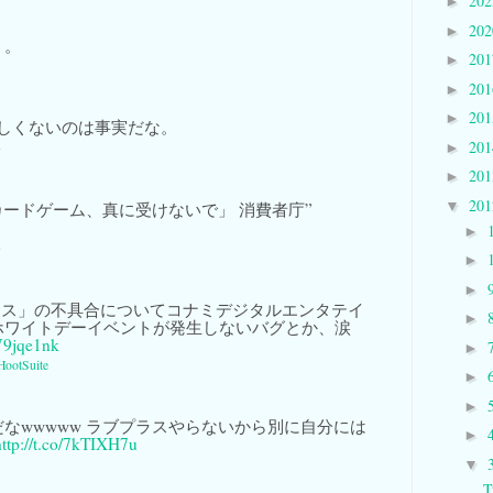
20
►
20
►
う。
20
►
20
►
20
►
しくないのは事実だな。
20
-
►
20
►
20
▼
カードゲーム、真に受けないで」 消費者庁”
►
-
►
►
ラス」の不具合についてコナミデジタルエンタテイ
►
ホワイトデーイベントが発生しないバグとか、涙
/W9jqe1nk
►
HootSuite
►
►
なwwwww ラブプラスやらないから別に自分には
►
http://t.co/7kTIXH7u
▼
T