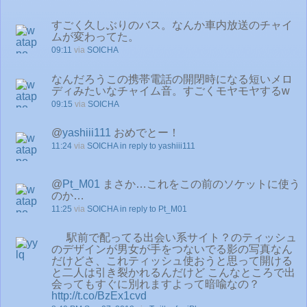
すごく久しぶりのバス。なんか車内放送のチャイ
ムが変わってた。
09:11
via
SOICHA
なんだろうこの携帯電話の開閉時になる短いメロ
ディみたいなチャイム音。すごくモヤモヤするw
09:15
via
SOICHA
@
yashiii111
おめでとー！
11:24
via
SOICHA
in reply to yashiii111
@
Pt_M01
まさか…これをこの前のソケットに使う
のか…
11:25
via
SOICHA
in reply to Pt_M01
駅前で配ってる出会い系サイト？のティッシュ
のデザインが男女が手をつないでる影の写真なん
だけどさ、これティッシュ使おうと思って開ける
と二人は引き裂かれるんだけど こんなところで出
会ってもすぐに別れますよって暗喩なの？
http://t.co/BzEx1cvd