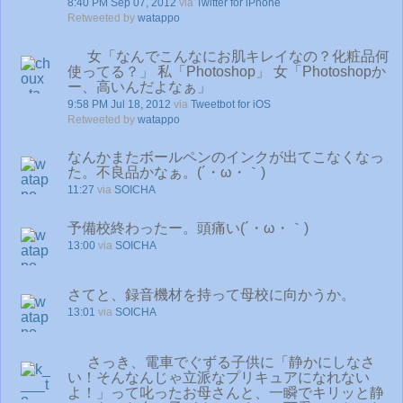
8:40 PM Sep 07, 2012
via
Twitter for iPhone
Retweeted by
watappo
女「なんでこんなにお肌キレイなの？化粧品何
使ってる？」 私「Photoshop」 女「Photoshopか
ー、高いんだよなぁ」
9:58 PM Jul 18, 2012
via
Tweetbot for iOS
Retweeted by
watappo
なんかまたボールペンのインクが出てこなくなっ
た。不良品かなぁ。(´・ω・｀)
11:27
via
SOICHA
予備校終わったー。頭痛い(´・ω・｀)
13:00
via
SOICHA
さてと、録音機材を持って母校に向かうか。
13:01
via
SOICHA
さっき、電車でぐずる子供に「静かにしなさ
い！そんなんじゃ立派なプリキュアになれない
よ！」って叱ったお母さんと、一瞬でキリッと静