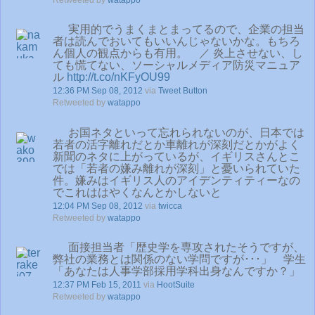
実用的でうまくまとまってるので、企業の担当
者は読んでおいてもいいんじゃないかな。もちろ
ん個人の観点からも有用。 ／ 炎上させない、し
ても慌てない、ソーシャルメディア防災マニュア
ル
http://t.co/nKFyOU99
12:36 PM Sep 08, 2012
via
Tweet Button
Retweeted by
watappo
お国ネタといって忘れられないのが、日本では
若者の活字離れだとか車離れが深刻だとかがよく
新聞のネタに上がっているが、イギリスさんとこ
では「若者の嫌み離れが深刻」と憂いられていた
件。嫌みはイギリス人のアイデンティティーなの
でこれははやくなんとかしないと
12:04 PM Sep 08, 2012
via
twicca
Retweeted by
watappo
面接担当者「歴史学を専攻されたそうですが、
弊社の業務とは関係のない学問ですが･･･」 学生
「あなたは人事学部採用学科出身なんですか？」
12:37 PM Feb 15, 2011
via
HootSuite
Retweeted by
watappo