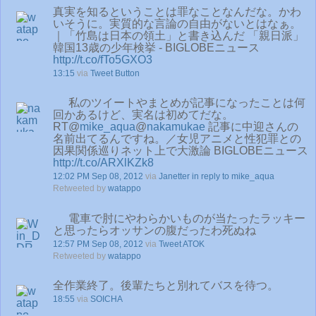
真実を知るということは罪なことなんだな。かわ
いそうに。実質的な言論の自由がないとはなぁ。
｜「竹島は日本の領土」と書き込んだ 「親日派」
韓国13歳の少年検挙 - BIGLOBEニュース
http://t.co/fTo5GXO3
13:15
via
Tweet Button
私のツイートやまとめが記事になったことは何
回かあるけど、実名は初めてだな。
RT@
mike_aqua
@
nakamukae
記事に中迎さんの
名前出てるんですね。／女児アニメと性犯罪との
因果関係巡りネット上で大激論 BIGLOBEニュース
http://t.co/ARXlKZk8
12:02 PM Sep 08, 2012
via
Janetter
in reply to mike_aqua
Retweeted by
watappo
電車で肘にやわらかいものが当たったラッキー
と思ったらオッサンの腹だったわ死ぬね
12:57 PM Sep 08, 2012
via
Tweet ATOK
Retweeted by
watappo
全作業終了。後輩たちと別れてバスを待つ。
18:55
via
SOICHA