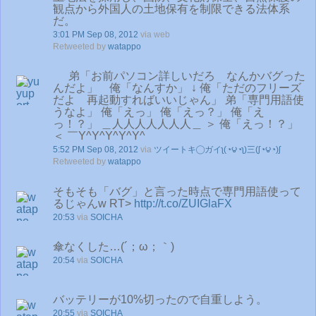
観点から外国人の土地保有を制限できる法体系
だ。
3:01 PM Sep 08, 2012
via web
Retweeted by
watappo
弟「お前パソコン詳しいだろ なんかバグった
んだよ」 俺「なんすか」 ↓ 俺「ただのフリーズ
だよ 再起動すればいいじゃん」 弟「専門用語使
うなよ」 俺「えっ」 俺「えっ？」 俺「え
っ！？」 ＿人人人人人人人＿ ＞ 俺「えっ！？」
＜ ￣Y^Y^Y^Y^Y^
5:52 PM Sep 08, 2012
via
ツイートキ◯ガイʅ(◔౪◔ʅ)三(ʃ◔౪◔)ʃ
Retweeted by
watappo
そもそも「バグ」と言った時点で専門用語使って
るじゃんw RT>
http://t.co/ZUIGlaFX
20:53
via
SOICHA
傘なくした…(´；ω；｀)
20:54
via
SOICHA
バッテリーが10%切ったので自重しよう。
20:55
via
SOICHA