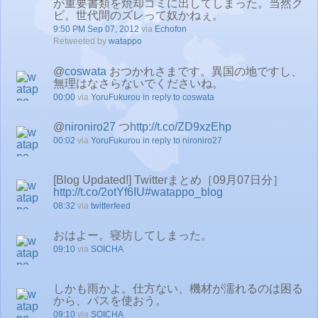
が重要書類を焼却ゴミに出してしまった。当然ク
ビ。世代間のズレって奴かねぇ。
9:50 PM Sep 07, 2012
via
Echofon
Retweeted by
watappo
@
coswata
おつかれさまです。異国の地ですし、
無理はなさらないでくださいね。
00:00
via
YoruFukurou
in reply to coswata
@
nironiro27
つ
http://t.co/ZD9xzEhp
00:02
via
YoruFukurou
in reply to nironiro27
[Blog Updated!] Twitterまとめ［09月07日分］
http://t.co/2otYf6IU
#watappo_blog
08:32
via
twitterfeed
おはよー。寝坊してしまった。
09:10
via
SOICHA
しかも雨かよ。仕方ない、機材が濡れるのは困る
から、バスを使おう。
09:10
via
SOICHA