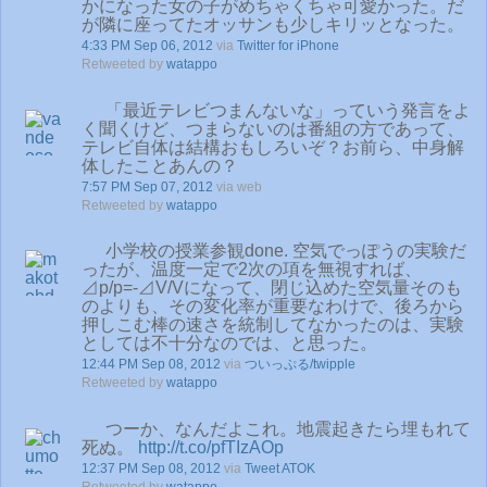
かになった女の子がめちゃくちゃ可愛かった。だ
が隣に座ってたオッサンも少しキリッとなった。
4:33 PM Sep 06, 2012
via
Twitter for iPhone
Retweeted by
watappo
「最近テレビつまんないな」っていう発言をよ
く聞くけど、つまらないのは番組の方であって、
テレビ自体は結構おもしろいぞ？お前ら、中身解
体したことあんの？
7:57 PM Sep 07, 2012
via web
Retweeted by
watappo
小学校の授業参観done. 空気でっぽうの実験だ
ったが、温度一定で2次の項を無視すれば、
⊿p/p=-⊿V/Vになって、閉じ込めた空気量そのも
のよりも、その変化率が重要なわけで、後ろから
押しこむ棒の速さを統制してなかったのは、実験
としては不十分なのでは、と思った。
12:44 PM Sep 08, 2012
via
ついっぷる/twipple
Retweeted by
watappo
つーか、なんだよこれ。地震起きたら埋もれて
死ぬ。
http://t.co/pfTIzAOp
12:37 PM Sep 08, 2012
via
Tweet ATOK
Retweeted by
watappo