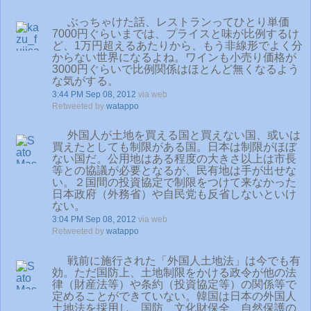
ぶっちゃけた話、レストランってひとり単価
7000円ぐらいまでは、プライスと味が比例するけ
ど、1万円超えるあたりから、もう非線形でよく分
からない世界になるよね。ワインも小売り価格が
3000円ぐらいで比例関係はほとんど無くなるよう
な気がする。
3:44 PM Sep 08, 2012
via web
Retweeted by
watappo
外国人が土地を買える国と買えない国、或いは
買えたとしても制限がある国。日本は制限がほぼ
ない国だ。公用地はある程度の大きさ以上は市長
等との協議が必要となるが、民有地は手が出せな
い。２国間の投資協定で制限をつけて来なかった
日本政府（外務省）や自民党も反省しないといけ
ない。
3:04 PM Sep 08, 2012
via web
Retweeted by
watappo
戦前に施行された「外国人土地法」は今でも有
効。ただ国防上、土地制限をかける政令が他の法
律（財産法等）や条約（投資協定等）の関係等で
定めることができていない。韓国は日本の外国人
土地法を採用し、国防、文化財保全、自然保護の