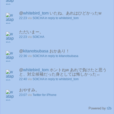
@
whitebird_tom
いたね、あれはひどかったw
22:23
via
SOICHA
in reply to whitebird_tom
ただいまー。
22:23
via
SOICHA
@
kitanotsubasa
おかあり！
22:36
via
SOICHA
in reply to kitanotsubasa
@
whitebird_tom
ホントねw あれで負けたと思う
と、対立候補だった身としては悔しかった←
22:40
via
SOICHA
in reply to whitebird_tom
おやすみ。
23:07
via
Twitter for iPhone
Powered by
t2b