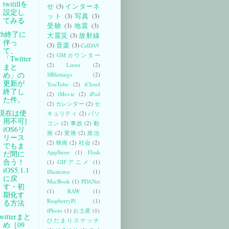
twitillを
せ
(3)
インターネ
設定し
ット
(3)
写真
(3)
てみる
受験
(3)
地震
(3)
t2b終了に
大震災
(3)
放射線
伴っ
(3)
音楽
(3)
CalDAV
て、
(2)
GMカウンター
「Twitter
(2)
Linux
(2)
まと
め」の
SBSettings
(2)
更新が
YouTube
(2)
iCloud
終了し
(2)
iMovie
(2)
iPod
た件。
(2)
カレンダー
(2)
セ
[現在は使
キュリティ
(2)
パソ
用不可]
コン
(2)
事故
(2)
動
iOS6リ
画
(2)
変換
(2)
政治
リース
(2)
映画
(2)
社会
(2)
でもま
AppStore
(1)
Flash
だ間に
合う！
(1)
GIFアニメ
(1)
iOS5.1.1
Illustrator
(1)
に戻
MacBook
(1)
PDANet
す・初
(1)
RAW
(1)
期化す
RaspberryPi
(1)
る方法
iPhoto
(1)
お土産
(1)
witterまと
ひだまりスケッチ
め［09