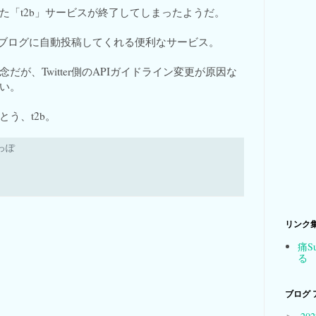
た「t2b」サービスが終了してしまったようだ。
とめてブログに自動投稿してくれる便利なサービス。
が、Twitter側のAPIガイドライン変更が原因な
い。
う、t2b。
っぽ
リンク
痛S
る
ブログ 