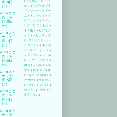
(1)
ゆるゆり
(1)
ウイ
月19日
ルス
(1)
ガールズ＆
分］
パンツァー
(1)
ゲー
witterまと
ム
(1)
コミケ
(1)
ス
め［09
クフェス
(1)
テザリ
月18日
分］
ング
(1)
テレビ
(1)
ネタ帳
(1)
ビデオカ
witterまと
メラ
(1)
ピカチュウ
め［09
(1)
フィルム
(1)
ボー
月17日
分］
カロイド
(1)
ポケモ
ン
(1)
ムービー
(1)
witterまと
メディア
(1)
メール
め［09
月16日
(1)
ラブライブ!
(1)
分］
国連
(1)
小鳥
(1)
感
想
(1)
携帯
(1)
映像
witterまと
(1)
模試
(1)
無料
(1)
め［09
月15日
片付け
(1)
生徒総会
分］
(1)
病気
(1)
節電
(1)
絵文字
(1)
選挙
(1)
witterまと
め［09
電子工作
(1)
月14日
分］
witterまと
め［09