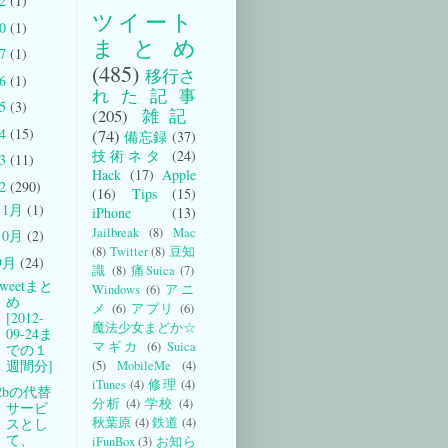
22
(1)
ツイート
20
(1)
まとめ
17
(1)
(485)
移行さ
16
(1)
れた記事
15
(3)
(205)
雑記
14
(15)
(74)
備忘録
(37)
技術ネタ
(24)
13
(11)
Hack
(17)
Apple
12
(290)
(16)
Tips
(15)
11月
(1)
iPhone
(13)
Jailbreak
(8)
Mac
10月
(2)
(8)
Twitter
(8)
豆知
9月
(24)
識
(8)
痛Suica
(7)
weetまと
Windows
(6)
アニ
め
メ
(6)
アプリ
(6)
[2012-
魔法少女まどか☆
09-24ま
マギカ
(6)
Suica
での１
週間分]
(5)
MobileMe
(4)
iTunes
(4)
修理
(4)
t2bの代替
分析
(4)
学校
(4)
サービ
秋葉原
(4)
鉄道
(4)
スとし
て、
iFunBox
(3)
お知ら