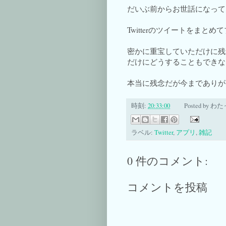
だいぶ前からお世話になって
Twitterのツイートをま
密かに重宝していただけに残念だ
だけにどうすることもできな
本当に残念だが今までありがと
時刻:
20:33:00
Posted by
わた
ラベル:
Twitter
,
アプリ
,
雑記
0 件のコメント:
コメントを投稿