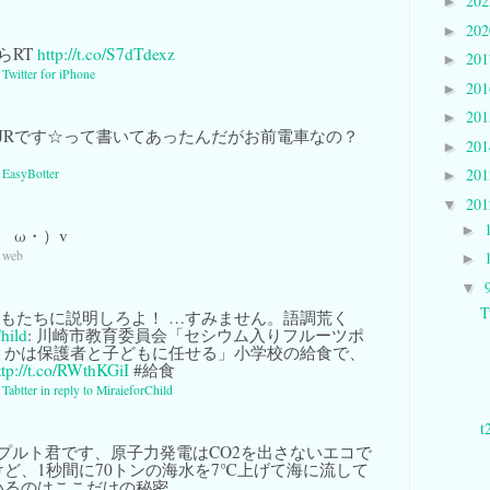
20
►
20
►
らRT
http://t.co/S7dTdexz
20
►
a
Twitter for iPhone
20
►
20
►
歳JRです☆って書いてあったんだがお前電車なの？
20
►
20
a
EasyBotter
►
20
▼
►
（ゝω・）v
a web
►
▼
T
どもたちに説明しろよ！ …すみません。語調荒く
hild
: 川崎市教育委員会「セシウム入りフルーツポ
うかは保護者と子どもに任せる」小学校の給食で、
ttp://t.co/RWthKGiI
#給食
a
Tabtter
in reply to MiraieforChild
プルト君です、原子力発電はCO2を出さないエコで
ど、1秒間に70トンの海水を7℃上げて海に流して
いるのはここだけの秘密