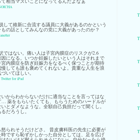
って相当マズいことになってるんだよなぁ
SOICHA
T
脱して維新に合流する議員に大義があるのかという
そもの話としてみんなの党に大義があったのか？
Janetter
T
訳ではない。痛い人は子宮内膜症のリスクが2.6
原因になる。いつか妊娠したいという人はそれまで
T
子宮内膜症を防ぎ妊娠力をなるべく保つことが期待
我慢しても誰も褒めてくれないよ。貴重な人生を浪
気づいてほしい。
a
Twitter for iPad
T
ないからわからないだけに適当なことを言ってはな
ど… 薬をもらいたくても、もらうためのハードルが
ないとダメなような。全額自己負担だって聞くし。
T
あるだろうし。
ら怒られそうだけどさ。 昔皮膚科医の先生に必要が
T
た時ですら恥ずかしかった自分としては、足を広げ
情けないけど耐えられそうにない← 自分だったら絶