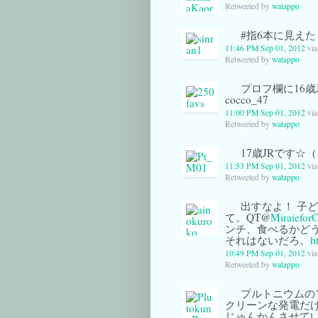
Retweeted by
watappo
#指6本に見えた
11:46 PM Sep 01, 2012
vi
Retweeted by
watappo
プロフ欄に16
cocco_47
11:00 PM Sep 01, 2012
vi
Retweeted by
watappo
17歳JRです☆
11:53 PM Sep 01, 2012
vi
Retweeted by
watappo
出すなよ！ 子
て。QT@
MiraieforC
ンチ、食べるかど
それはないだろ。
h
10:49 PM Sep 01, 2012
vi
Retweeted by
watappo
プルトニウムの
クリーンな発電だけ
じゅんかんさせて