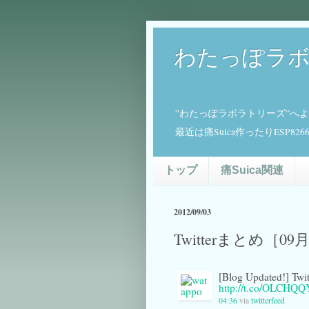
わたっぽラ
”わたっぽラボラトリーズ”へ
最近は痛Suica作ったりESP
トップ
痛Suica関連
2012/09/03
Twitterまとめ［09
[Blog Updated!]
http://t.co/OLCHQ
04:36
via
twitterfeed