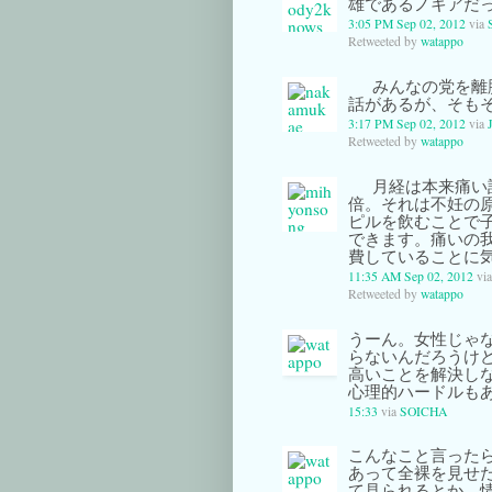
雄であるノキアだ
3:05 PM Sep 02, 2012
via
Retweeted by
watappo
みんなの党を離
話があるが、そも
3:17 PM Sep 02, 2012
via
Retweeted by
watappo
月経は本来痛い
倍。それは不妊の
ピルを飲むことで
できます。痛いの
費していることに
11:35 AM Sep 02, 2012
vi
Retweeted by
watappo
うーん。女性じゃ
らないんだろうけ
高いことを解決し
心理的ハードルも
15:33
via
SOICHA
こんなこと言った
あって全裸を見せ
て見られるとか、