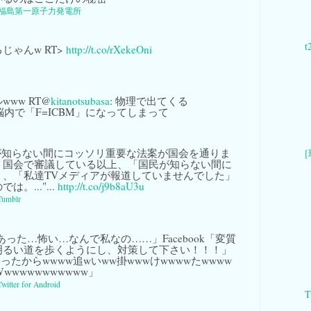
福島第一原子力発電所
じゃんw RT>
http://t.co/rXekeOni
ww RT@
kitanotsubasa
: 物理で出てくる
脳内で「F=ICBM」になってしまって
が知らない間にコッソリ重要な法案が国会を通りま
。国会で審議している以上、「国民が知らない間に
く、「私達TVメディアが報道していませんでした」
。..."...
http://t.co/j9b8aU3u
Tumblr
にあった…怖い…なんで私なの……」Facebook「変質
明るい道を歩くようにし、対策して下さい！！！」
に会ったからwwww追wいww掛wwwけwwwwたwwww
wwwwwwwwwww」
Twitter for Android
T