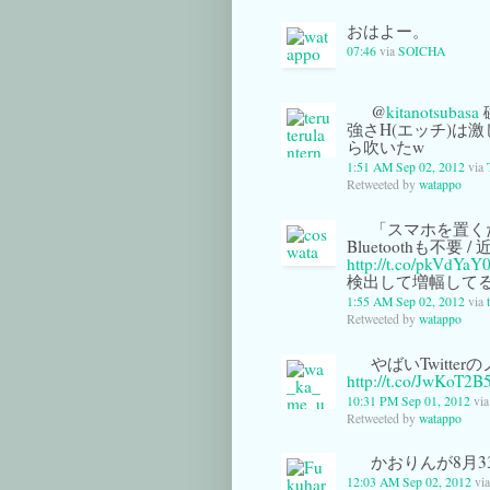
おはよー。
07:46
via
SOICHA
@
kitanotsubasa
強さH(エッチ)は
ら吹いたw
1:51 AM Sep 02, 2012
via
Retweeted by
watappo
「スマホを置く
Bluetoothも不要
http://t.co/pkVdYaY
検出して増幅して
1:55 AM Sep 02, 2012
via
Retweeted by
watappo
やばいTwitt
http://t.co/JwKoT2B
10:31 PM Sep 01, 2012
vi
Retweeted by
watappo
かおりんが8月33
12:03 AM Sep 02, 2012
vi