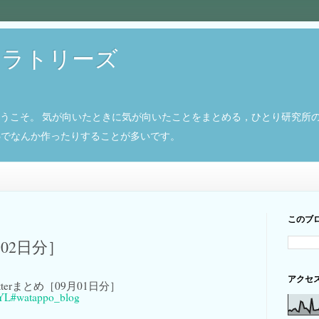
ボラトリーズ
ようこそ。 気が向いたときに気が向いたことをまとめる，ひとり研究所
8266でなんか作ったりすることが多いです。
このブ
月02日分］
アクセ
 Twitterまとめ［09月01日分］
QYL
#watappo_blog