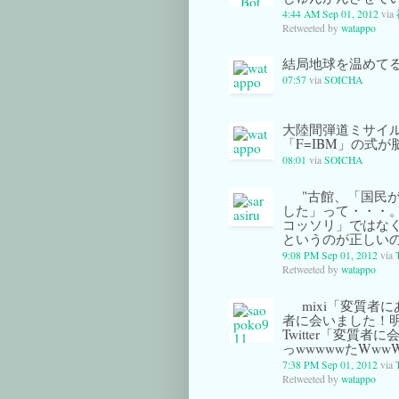
4:44 AM Sep 01, 2012
via
Retweeted by
watappo
結局地球を温めてる
07:57
via
SOICHA
大陸間弾道ミサイルw
「F=IBM」の式が
08:01
via
SOICHA
"古館、「国民
した」って・・・
コッソリ」ではな
というのが正しいのでは
9:08 PM Sep 01, 2012
via
Retweeted by
watappo
mixi「変質者
者に会いました！
Twitter「変質者
っwwwwwたWwwW
7:38 PM Sep 01, 2012
via
Retweeted by
watappo