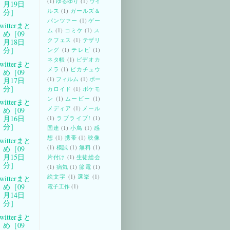
(1)
ゆるゆり
(1)
ウイ
月19日
ルス
(1)
ガールズ＆
分］
パンツァー
(1)
ゲー
witterまと
ム
(1)
コミケ
(1)
ス
め［09
クフェス
(1)
テザリ
月18日
分］
ング
(1)
テレビ
(1)
ネタ帳
(1)
ビデオカ
witterまと
メラ
(1)
ピカチュウ
め［09
(1)
フィルム
(1)
ボー
月17日
分］
カロイド
(1)
ポケモ
ン
(1)
ムービー
(1)
witterまと
メディア
(1)
メール
め［09
月16日
(1)
ラブライブ!
(1)
分］
国連
(1)
小鳥
(1)
感
想
(1)
携帯
(1)
映像
witterまと
(1)
模試
(1)
無料
(1)
め［09
月15日
片付け
(1)
生徒総会
分］
(1)
病気
(1)
節電
(1)
絵文字
(1)
選挙
(1)
witterまと
め［09
電子工作
(1)
月14日
分］
witterまと
め［09