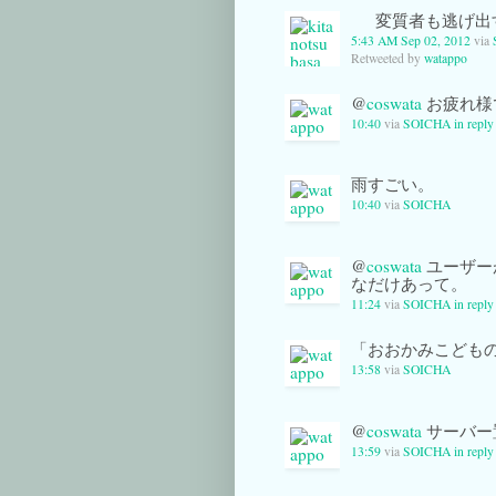
変質者も逃げ出
5:43 AM Sep 02, 2012
via
Retweeted by
watappo
@
coswata
お疲れ様
10:40
via
SOICHA
in reply
雨すごい。
10:40
via
SOICHA
@
coswata
ユーザー
なだけあって。
11:24
via
SOICHA
in reply
「おおかみこども
13:58
via
SOICHA
@
coswata
サーバー
13:59
via
SOICHA
in reply