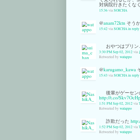
対病院行きたくな
15:36
via
SOICHA
@
anam72ktn
そうかw
15:42
via
SOICHA
in repl
おやつはプリン
3:30 PM Sep 02, 2012
via
Retweeted by
watappo
@
karugamo_kawa
15:43
via
SOICHA
in repl
後輩がゲーセン
http://t.co/Skv7OcH
1:51 PM Sep 02, 2012
via
Retweeted by
watappo
詐欺だった
http
1:52 PM Sep 02, 2012
via
Retweeted by
watappo