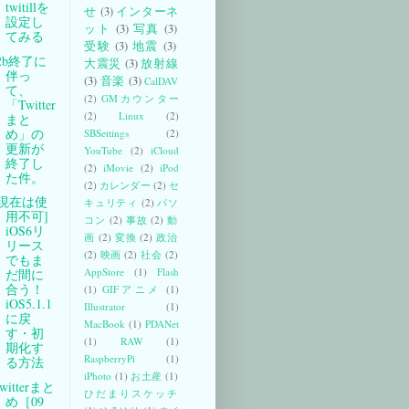
twitillを
せ
(3)
インターネ
設定し
ット
(3)
写真
(3)
てみる
受験
(3)
地震
(3)
t2b終了に
大震災
(3)
放射線
伴っ
(3)
音楽
(3)
CalDAV
て、
(2)
GMカウンター
「Twitter
(2)
Linux
(2)
まと
め」の
SBSettings
(2)
更新が
YouTube
(2)
iCloud
終了し
(2)
iMovie
(2)
iPod
た件。
(2)
カレンダー
(2)
セ
[現在は使
キュリティ
(2)
パソ
用不可]
コン
(2)
事故
(2)
動
iOS6リ
画
(2)
変換
(2)
政治
リース
(2)
映画
(2)
社会
(2)
でもま
AppStore
(1)
Flash
だ間に
合う！
(1)
GIFアニメ
(1)
iOS5.1.1
Illustrator
(1)
に戻
MacBook
(1)
PDANet
す・初
(1)
RAW
(1)
期化す
RaspberryPi
(1)
る方法
iPhoto
(1)
お土産
(1)
witterまと
ひだまりスケッチ
め［09