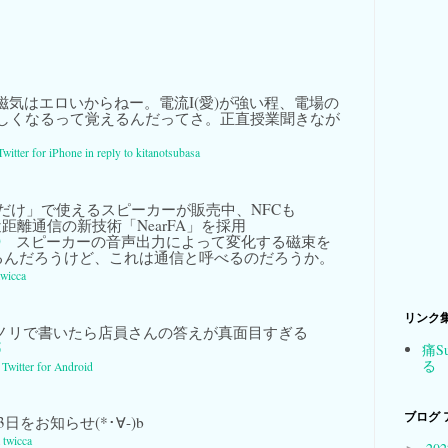
磁気はエロいからねー。電流I(愛)が強い程、電場の
激しくなるって覚えるんだってさ。正直授業聞きなが
Twitter for iPhone
in reply to kitanotsubasa
だけ」で使えるスピーカーが販売中、NFCも
 / 近距離通信の新技術「NearFA」を採用
0
スピーカーの音声出力によって変化する磁束を
るんだろうけど、これは通信と呼べるのだろうか。
twicca
リンク
erのノリで書いたら店員さんの答えが真面目すぎる
5
痛S
る
a
Twitter for Android
ブログ 
日をお知らせ(*･∀-)b
a
twicca