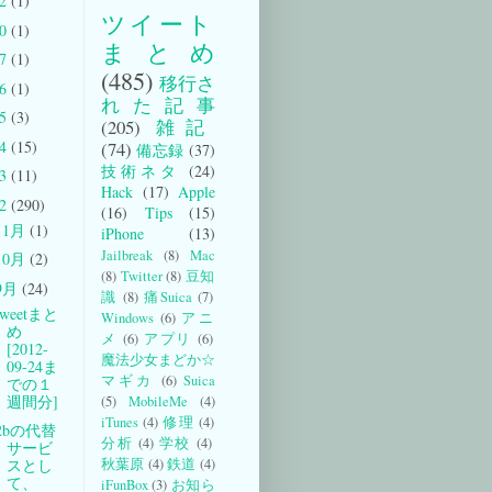
22
(1)
ツイート
20
(1)
まとめ
17
(1)
(485)
移行さ
16
(1)
れた記事
15
(3)
(205)
雑記
14
(15)
(74)
備忘録
(37)
技術ネタ
(24)
13
(11)
Hack
(17)
Apple
12
(290)
(16)
Tips
(15)
11月
(1)
iPhone
(13)
Jailbreak
(8)
Mac
10月
(2)
(8)
Twitter
(8)
豆知
9月
(24)
識
(8)
痛Suica
(7)
weetまと
Windows
(6)
アニ
め
メ
(6)
アプリ
(6)
[2012-
魔法少女まどか☆
09-24ま
マギカ
(6)
Suica
での１
週間分]
(5)
MobileMe
(4)
iTunes
(4)
修理
(4)
t2bの代替
分析
(4)
学校
(4)
サービ
秋葉原
(4)
鉄道
(4)
スとし
て、
iFunBox
(3)
お知ら