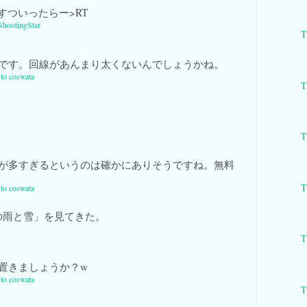
すついったらー>RT
ShootingStar
T
です。回線があんまり太くないんでしょうかね。
 to coswata
T
T
が多すぎるというのは確かにありそうですね。無料
T
 to coswata
の雨と雪」を見てきた。
T
置きましょうか？w
 to coswata
T