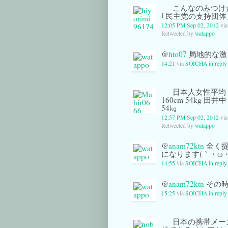
こんなのみつ
｢民主党の支持
12:05 PM Sep 02, 2012
vi
Retweeted by
watappo
@
hto07
局地的な激
14:21
via
SOICHA
in reply
日本人女性平均 身長
160cm 54kg 田井中
54㎏
12:57 PM Sep 02, 2012
vi
Retweeted by
watappo
@
anam72ktn
全く提
になります(｀・ω・´
14:55
via
SOICHA
in repl
@
anam72ktn
その時
15:25
via
SOICHA
in repl
日本の携帯メー