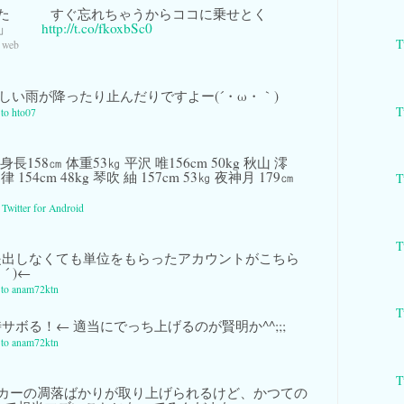
けた すぐ忘れちゃうからココに乗せとく
団体」
http://t.co/fkoxbSc0
T
a web
しい雨が降ったり止んだりですよー(´・ω・｀)
T
 to hto07
158㎝ 体重53㎏ 平沢 唯156cm 50kg 秋山 澪
 律 154cm 48kg 琴吹 紬 157cm 53㎏ 夜神月 179㎝
T
a
Twitter for Android
T
出しなくても単位をもらったアカウントがこちら
 )←
y to anam72ktn
T
サボる！← 適当にでっち上げるのが賢明か^^;;;
y to anam72ktn
T
カーの凋落ばかりが取り上げられるけど、かつての