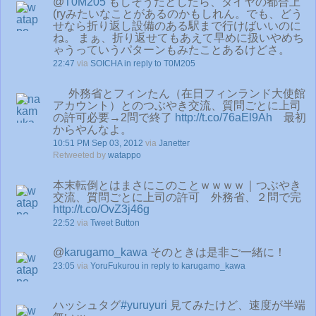
@
T0M205
もしそうだとしたら、ダイヤの都合上
(ryみたいなことがあるのかもしれん。でも、どう
せなら折り返し設備のある駅まで行けばいいのに
ね。 まぁ、折り返せてもあえて早めに扱いやめち
ゃうっていうパターンもみたことあるけどさ。
22:47
via
SOICHA
in reply to T0M205
外務省とフィンたん（在日フィンランド大使館
アカウント）とのつぶやき交流、質問ごとに上司
の許可必要→2問で終了
http://t.co/76aEl9Ah
最初
からやんなよ。
10:51 PM Sep 03, 2012
via
Janetter
Retweeted by
watappo
本末転倒とはまさにこのことｗｗｗｗ｜つぶやき
交流、質問ごとに上司の許可 外務省、２問で完
http://t.co/OvZ3j46g
22:52
via
Tweet Button
@
karugamo_kawa
そのときは是非ご一緒に！
23:05
via
YoruFukurou
in reply to karugamo_kawa
ハッシュタグ
#yuruyuri
見てみたけど、速度が半端