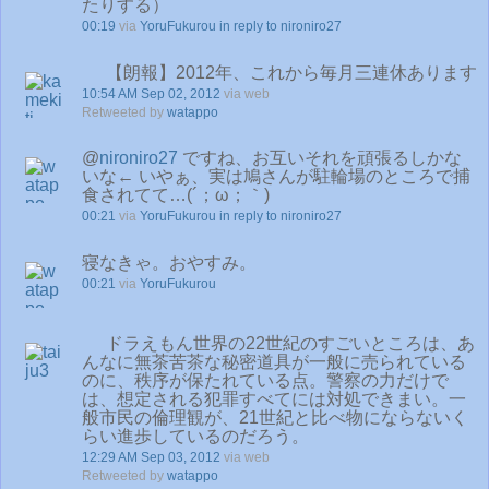
たりする）
00:19
via
YoruFukurou
in reply to nironiro27
【朗報】2012年、これから毎月三連休あります
10:54 AM Sep 02, 2012
via web
Retweeted by
watappo
@
nironiro27
ですね、お互いそれを頑張るしかな
いな← いやぁ、実は鳩さんが駐輪場のところで捕
食されてて…(´；ω；｀)
00:21
via
YoruFukurou
in reply to nironiro27
寝なきゃ。おやすみ。
00:21
via
YoruFukurou
ドラえもん世界の22世紀のすごいところは、あ
んなに無茶苦茶な秘密道具が一般に売られている
のに、秩序が保たれている点。警察の力だけで
は、想定される犯罪すべてには対処できまい。一
般市民の倫理観が、21世紀と比べ物にならないく
らい進歩しているのだろう。
12:29 AM Sep 03, 2012
via web
Retweeted by
watappo