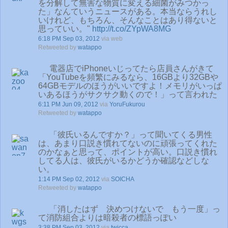
を分解して無害な物質に変える細菌がみつかっ
た」なんていうニュースがある。本当ならうれし
いけれど、もちろん、そんなことはあり得ないと
思っていい。"
http://t.co/ZYpWA8MG
6:18 PM Sep 03, 2012
via web
Retweeted by
watappo
電器店でiPhoneいじってたら店員さんがきて
「YouTubeを頻繁にみるなら、16GBより32GBや
64GBモデルのほうがいいですよ！メモリがいっぱ
いあるほうがサクサク動くので！」って言われた
6:11 PM Jun 09, 2012
via
YoruFukurou
Retweeted by
watappo
「彼氏いるんですか？」って聞いてくる男性
は、あまり口説き慣れてないのに頑張ってくれた
のかなぁと思って、ポイントが高い。口説き慣れ
してる人は、彼氏がいるかどうか確認などしな
い。
1:14 PM Sep 02, 2012
via
SOICHA
Retweeted by
watappo
「消したはず 決めつけないで もう一度」っ
て消防組合よりは暗殺者の標語っぽい
3:38 PM Sep 03, 2012
via
twicca