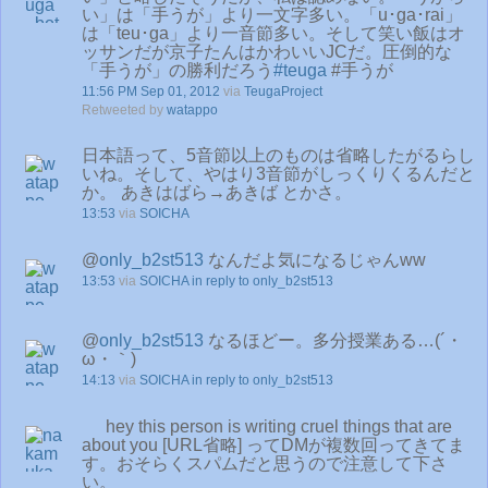
い」は「手うが」より一文字多い。「u･ga･rai」
は「teu･ga」より一音節多い。そして笑い飯はオ
ッサンだが京子たんはかわいいJCだ。圧倒的な
「手うが」の勝利だろう
#teuga
#手うが
11:56 PM Sep 01, 2012
via
TeugaProject
Retweeted by
watappo
日本語って、5音節以上のものは省略したがるらし
いね。そして、やはり3音節がしっくりくるんだと
か。 あきはばら→あきば とかさ。
13:53
via
SOICHA
@
only_b2st513
なんだよ気になるじゃんww
13:53
via
SOICHA
in reply to only_b2st513
@
only_b2st513
なるほどー。多分授業ある…(´・
ω・｀)
14:13
via
SOICHA
in reply to only_b2st513
hey this person is writing cruel things that are
about you [URL省略] ってDMが複数回ってきてま
す。おそらくスパムだと思うので注意して下さ
い。