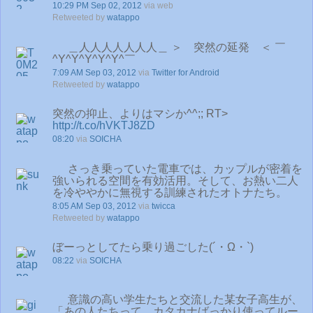
10:29 PM Sep 02, 2012
via web
Retweeted by
watappo
＿人人人人人人人＿ ＞ 突然の延発 ＜ ￣
^Y^Y^Y^Y^Y^￣
7:09 AM Sep 03, 2012
via
Twitter for Android
Retweeted by
watappo
突然の抑止、よりはマシか^^;; RT>
http://t.co/hVKTJ8ZD
08:20
via
SOICHA
さっき乗っていた電車では、カップルが密着を
強いられる空間を有効活用。そして、お熱い二人
を冷ややかに無視する訓練されたオトナたち。
8:05 AM Sep 03, 2012
via
twicca
Retweeted by
watappo
ぼーっとしてたら乗り過ごした(´・Ω・`)
08:22
via
SOICHA
意識の高い学生たちと交流した某女子高生が、
「あの人たちって、カタカナばっかり使ってルー