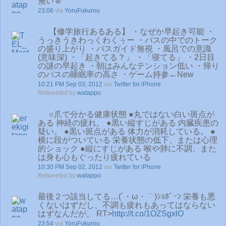
無いｗ
23:06
via
YoruFukurou
【修学旅行あるある】 ・なぜか早起き可能 ・
うっきうきわっくわくぅー ・バスの中でのトーク
の盛り上がり ・バスガイド無視 ・風呂での意識
(意味深) ・「起きてる？」 ・「寝てる」 ・2日目
の謎の早起き ・朝はみんなテンション低い ・帰り
のバスの睡眠率の高さ ・ゲーム持参←New
10:21 PM Sep 03, 2012
via
Twitter for iPhone
Retweeted by
watappo
○爪で分かる健康状態 ●丸ではない白い斑点が
ある 神経の疲れ。 ●黒い縦すじがある 内臓疾患の
疑い。 ●黒い斑点がある 体力が消耗している。 ●
横に段がついている 栄養状態の低下、または心理
的ショック ●縦にすじがある 喉や肺に不調、また
は身も心もぐったり疲れている
10:30 PM Sep 02, 2012
via
Twitter for iPhone
Retweeted by
watappo
最後２つ該当してる…(´・ω・｀)ｼｮﾎﾞｰﾝ 栄養も悪
くないはずだし、不調も疲れもあってはならない
はずなんだが。 RT>
http://t.co/1OZSgxlO
23:54
via
YoruFukurou