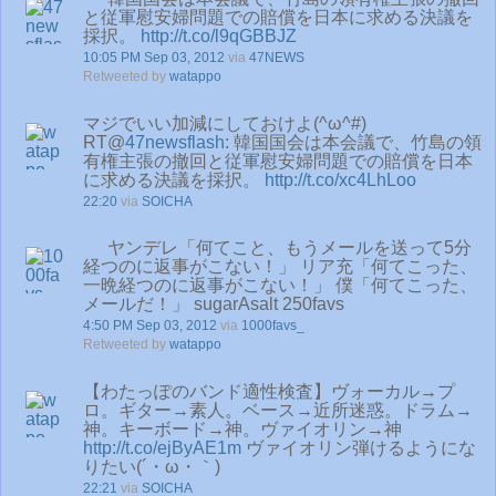
と従軍慰安婦問題での賠償を日本に求める決議を
採択。
http://t.co/l9qGBBJZ
10:05 PM Sep 03, 2012
via
47NEWS
Retweeted by
watappo
マジでいい加減にしておけよ(^ω^#)
RT@
47newsflash
: 韓国国会は本会議で、竹島の領
有権主張の撤回と従軍慰安婦問題での賠償を日本
に求める決議を採択。
http://t.co/xc4LhLoo
22:20
via
SOICHA
ヤンデレ「何てこと、もうメールを送って5分
経つのに返事がこない！」 リア充「何てこった、
一晩経つのに返事がこない！」 僕「何てこった、
メールだ！」 sugarAsalt 250favs
4:50 PM Sep 03, 2012
via
1000favs_
Retweeted by
watappo
【わたっぽのバンド適性検査】ヴォーカル→プ
ロ。ギター→素人。ベース→近所迷惑。ドラム→
神。キーボード→神。ヴァイオリン→神
http://t.co/ejByAE1m
ヴァイオリン弾けるようにな
りたい(´・ω・｀)
22:21
via
SOICHA