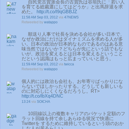
自民党古賀派会長の古賀氏は谷垣氏に「若い人
を育てる総裁選にしてはどうか」と出馬辞退を求
めた。
http://t.co/l9qGBBJZ
11:58 AM Sep 03, 2012
via
47NEWS
Retweeted by
watappo
順送り人事で社長を決める会社が多い日本で、
なぜか政治にだけはダイナミズムを求める人が多
い。日本の政治が日本的なものであるのはある意
味当然ではないか？どちらが先にという話でもな
いが、政治を変えるとは日本を変えるということ
だという認識はもっと広まっていいと思う。
11:59 AM Sep 03, 2012
via
twicca
Retweeted by
watappo
個人的には政治も会社も、お年寄りばっかりにな
らないでほしかったりする。どうしても新しいも
のに対応しにくくなるだろうし。RT>
http://t.co/lbXq4DNC
13:24
via
SOICHA
10回線以上の複数キャリアのパケット定額のフ
ラット回線を持て余しあらゆる状況で快適に
Twitterを するために維持しているという頭のおか
しな人が居るらしい。