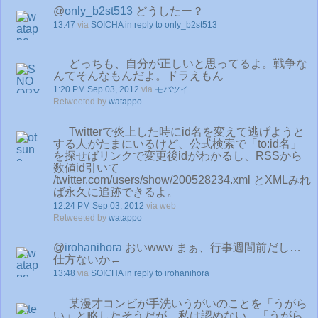
@
only_b2st513
どうしたー？
13:47
via
SOICHA
in reply to only_b2st513
どっちも、自分が正しいと思ってるよ。戦争な
んてそんなもんだよ。ドラえもん
1:20 PM Sep 03, 2012
via
モバツイ
Retweeted by
watappo
Twitterで炎上した時にid名を変えて逃げようと
する人がたまにいるけど、公式検索で「to:id名」
を探せばリンクで変更後idがわかるし、RSSから
数値id引いて
/twitter.com/users/show/200528234.xml とXMLみれ
ば永久に追跡できるよ。
12:24 PM Sep 03, 2012
via web
Retweeted by
watappo
@
irohanihora
おいwww まぁ、行事週間前だし…
仕方ないか←
13:48
via
SOICHA
in reply to irohanihora
某漫才コンビが手洗いうがいのことを「うがら
い」と略したそうだが、私は認めない。「うがら