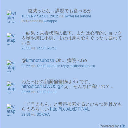
腹減ったな…課題でも食べるか
10:59 PM Sep 03, 2012
via
Twitter for iPhone
Retweeted by
watappo
←結果：栄養状態の低下、または心理的ショック
＆喉や肺に不調、または身も心もぐったり疲れて
いる
23:55
via
YoruFukurou
@
kitanotsubasa
Oh… 病院へGo
23:55
via
YoruFukurou
in reply to kitanotsubasa
わたっぽの顔面偏差値は 45 です。
http://t.co/HJWO5lg2
え、そんなに高いの？←
23:55
via
YoruFukurou
「ドラえもん」と音声検索するとひみつ道具がも
らえるらしい
http://t.co/LxDTtNyL
23:59
via
SOICHA
Powered by
t2b