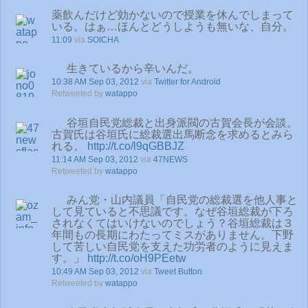
薬飲んだけど効かないので授業を休んでしまって
いる。はぁ…ほんとどうしようも無いな、自分。
11:09
via
SOICHA
生きているから辛いんだ。
10:38 AM Sep 03, 2012
via
Twitter for Android
Retweeted by
watappo
谷垣自民党総裁と出身派閥の古賀会長が会談。
古賀氏は谷垣氏に総裁選出馬断念を求めるとみら
れる。
http://t.co/l9qGBBJZ
11:14 AM Sep 03, 2012
via
47NEWS
Retweeted by
watappo
みん党・山内議員「自民党の総裁選を他人事と
して見ていると不思議です。なぜ谷垣総裁が下ろ
されなくてはいけないのでしょう？谷垣総裁は３
年間もの長期にわたってミスがありません。下野
して苦しい自民党を支えた功労者のように見えま
す。」
http://t.co/oH9PEetw
10:49 AM Sep 03, 2012
via
Tweet Button
Retweeted by
watappo