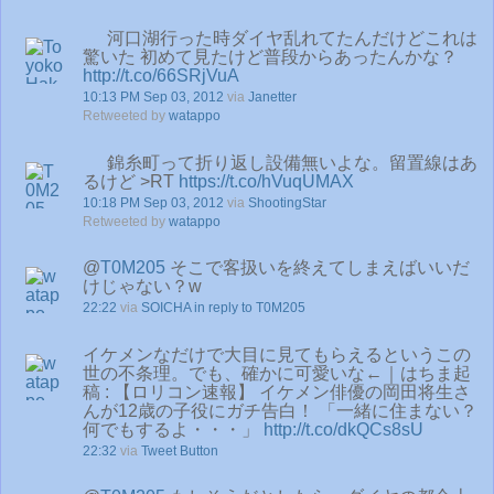
河口湖行った時ダイヤ乱れてたんだけどこれは
驚いた 初めて見たけど普段からあったんかな？
http://t.co/66SRjVuA
10:13 PM Sep 03, 2012
via
Janetter
Retweeted by
watappo
錦糸町って折り返し設備無いよな。留置線はあ
るけど >RT
https://t.co/hVuqUMAX
10:18 PM Sep 03, 2012
via
ShootingStar
Retweeted by
watappo
@
T0M205
そこで客扱いを終えてしまえばいいだ
けじゃない？w
22:22
via
SOICHA
in reply to T0M205
イケメンなだけで大目に見てもらえるというこの
世の不条理。でも、確かに可愛いな←｜はちま起
稿 : 【ロリコン速報】 イケメン俳優の岡田将生さ
んが12歳の子役にガチ告白！ 「一緒に住まない？
何でもするよ・・・」
http://t.co/dkQCs8sU
22:32
via
Tweet Button