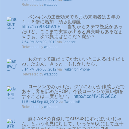
Retweeted by
watappo
ペンギンの逃走効果で８月の来場者は去年の
１．６倍に増加、須坂動物園
http://t.co/G8J5VLFL
当初からステマ疑惑があっ
たけど、ここまで実績が出ると真実味もあるなぁ
ｗさぁ、次の脱走はどこだ？虎か？
7:54 PM Sep 03, 2012
via
Janetter
Retweeted by
watappo
女の子って誰だってかわいいとこあるはずだよ
ね、たぶん、きっと…もしかしたら、、
8:14 PM Sep 03, 2012
via
Twitter for iPhone
Retweeted by
watappo
ローソンでみかけた。クソにわかが作成したで
あろう客を舐めたPOP。今後ローソンで買い物を
することは二度と無い。
http://t.co/4V1RG6Cc
11:51 AM Sep 03, 2012
via
TweetList!
Retweeted by
watappo
嵐もAKBの真似してARS48にすればいいじゃ
ん、という意見に対して、いっそ50人にして五十
嵐にすりゃいいじゃんってやつクソワロタ