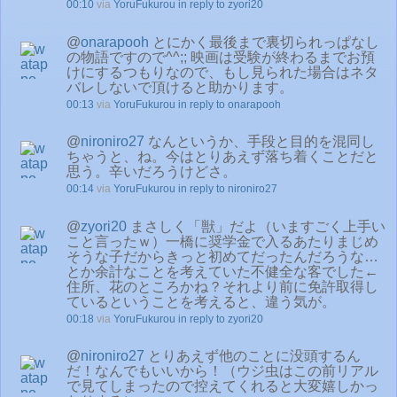
00:10
via
YoruFukurou
in reply to zyori20
@
onarapooh
とにかく最後まで裏切られっぱなし
の物語ですので^^;; 映画は受験が終わるまでお預
けにするつもりなので、もし見られた場合はネタ
バレしないで頂けると助かります。
00:13
via
YoruFukurou
in reply to onarapooh
@
nironiro27
なんというか、手段と目的を混同し
ちゃうと、ね。今はとりあえず落ち着くことだと
思う。辛いだろうけどさ。
00:14
via
YoruFukurou
in reply to nironiro27
@
zyori20
まさしく「獣」だよ（いますごく上手い
こと言ったｗ）一橋に奨学金で入るあたりまじめ
そうな子だからきっと初めてだったんだろうな…
とか余計なことを考えていた不健全な客でした←
住所、花のところかね？それより前に免許取得し
ているということを考えると、違う気が。
00:18
via
YoruFukurou
in reply to zyori20
@
nironiro27
とりあえず他のことに没頭するん
だ！なんでもいいから！（ウジ虫はこの前リアル
で見てしまったので控えてくれると大変嬉しかっ