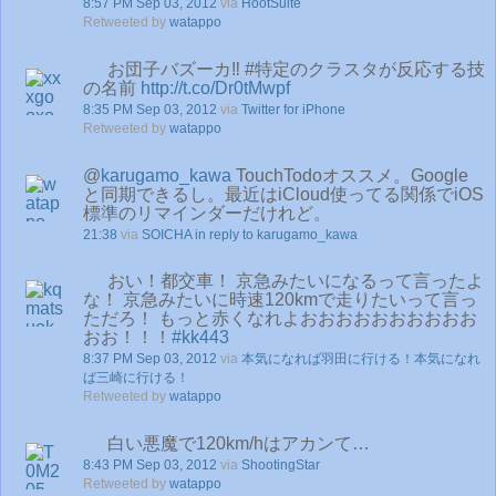
8:57 PM Sep 03, 2012
via
HootSuite
Retweeted by
watappo
お団子バズーカ‼ #特定のクラスタが反応する技
の名前
http://t.co/Dr0tMwpf
8:35 PM Sep 03, 2012
via
Twitter for iPhone
Retweeted by
watappo
@
karugamo_kawa
TouchTodoオススメ。Google
と同期できるし。最近はiCloud使ってる関係でiOS
標準のリマインダーだけれど。
21:38
via
SOICHA
in reply to karugamo_kawa
おい！都交車！ 京急みたいになるって言ったよ
な！ 京急みたいに時速120kmで走りたいって言っ
ただろ！ もっと赤くなれよおおおおおおおおおお
おお！！！
#kk443
8:37 PM Sep 03, 2012
via
本気になれば羽田に行ける！本気になれ
ば三崎に行ける！
Retweeted by
watappo
白い悪魔で120km/hはアカンて…
8:43 PM Sep 03, 2012
via
ShootingStar
Retweeted by
watappo