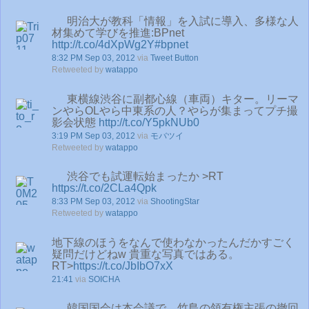
明治大が教科「情報」を入試に導入、多様な人
材集めて学びを推進:BPnet
http://t.co/4dXpWg2Y
#bpnet
8:32 PM Sep 03, 2012
via
Tweet Button
Retweeted by
watappo
東横線渋谷に副都心線（車両）キター。リーマ
ンやらOLやら中東系の人？やらが集まってプチ撮
影会状態
http://t.co/Y5pkNUb0
3:19 PM Sep 03, 2012
via
モバツイ
Retweeted by
watappo
渋谷でも試運転始まったか >RT
https://t.co/2CLa4Qpk
8:33 PM Sep 03, 2012
via
ShootingStar
Retweeted by
watappo
地下線のほうをなんで使わなかったんだかすごく
疑問だけどねw 貴重な写真ではある。
RT>
https://t.co/JbIbO7xX
21:41
via
SOICHA
韓国国会は本会議で、竹島の領有権主張の撤回