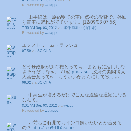
Retweeted by
watappo
山手線は、原宿駅での車両点検の影響で、外回
り電車に遅れがでています。[12/09/03 07:56]
7:56 AM Sep 03, 2012
via
運行情報bot (山手線)
Retweeted by
watappo
エクストリーム・ラッシュ
07:59
via
SOICHA
どうせ政府が所有権とっても、まともに活用しな
さそうだしなぁ。RT@
jpneraser
: 政府の尖閣購入
大筋合意ってw もういいかげんにして欲しい
08:02
via
SOICHA
中高生が増えるだけでこんな過酷な通勤になる
なんて。
8:01 AM Sep 03, 2012
via
twicca
Retweeted by
watappo
お前らこれ見てもインコ飼いたいとか言える
の？
http://t.co/9Dh0sduo