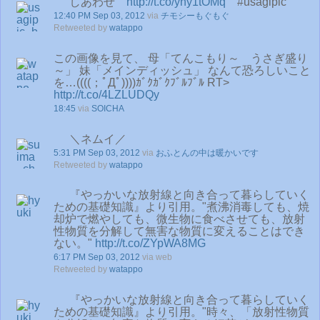
しあわせ
http://t.co/yny1tOMq
#usagipic
12:40 PM Sep 03, 2012
via
チモシーもぐもぐ
Retweeted by
watappo
この画像を見て、 母「てんこもり～ うさぎ盛り
～」 妹「メインディッシュ」 なんて恐ろしいこと
を…((((；ﾟДﾟ))))ｶﾞｸｶﾞｸﾌﾞﾙﾌﾞﾙ RT>
http://t.co/4LZLUDQy
18:45
via
SOICHA
＼ネムイ／
5:31 PM Sep 03, 2012
via
おふとんの中は暖かいです
Retweeted by
watappo
『やっかいな放射線と向き合って暮らしていく
ための基礎知識』より引用。"煮沸消毒しても、焼
却炉で燃やしても、微生物に食べさせても、放射
性物質を分解して無害な物質に変えることはでき
ない。"
http://t.co/ZYpWA8MG
6:17 PM Sep 03, 2012
via web
Retweeted by
watappo
『やっかいな放射線と向き合って暮らしていく
ための基礎知識』より引用。"時々、「放射性物質