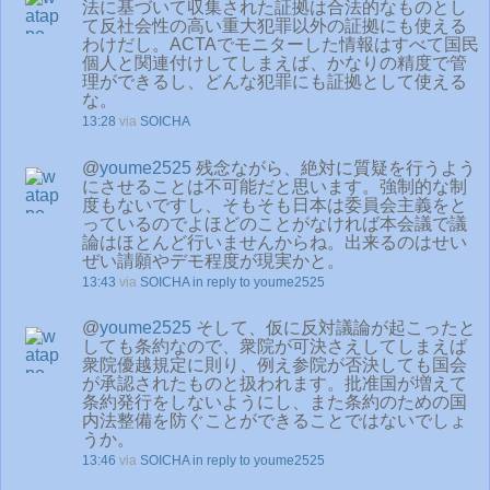
法に基づいて収集された証拠は合法的なものとし
て反社会性の高い重大犯罪以外の証拠にも使える
わけだし。ACTAでモニターした情報はすべて国民
個人と関連付けしてしまえば、かなりの精度で管
理ができるし、どんな犯罪にも証拠として使える
な。
13:28
via
SOICHA
@
youme2525
残念ながら、絶対に質疑を行うよう
にさせることは不可能だと思います。強制的な制
度もないですし、そもそも日本は委員会主義をと
っているのでよほどのことがなければ本会議で議
論はほとんど行いませんからね。出来るのはせい
ぜい請願やデモ程度が現実かと。
13:43
via
SOICHA
in reply to youme2525
@
youme2525
そして、仮に反対議論が起こったと
しても条約なので、衆院が可決さえしてしまえば
衆院優越規定に則り、例え参院が否決しても国会
が承認されたものと扱われます。批准国が増えて
条約発行をしないようにし、また条約のための国
内法整備を防ぐことができることではないでしょ
うか。
13:46
via
SOICHA
in reply to youme2525