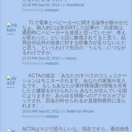
12:20 PM Sep 03, 2012
via
TweetDeck
Retweeted by
watappo
TLで電車とベビーカーに関する論争が賑やかだ
なぁ。個人的には先日RTした記事の「出産前は、
通勤時にベビーカーを迷惑と思っていたが、考え
が変わった」という話に象徴されてると思う。結
局自分以外の他者に対する想像力が足りないんだ
と思う。というわけで先日の「うんち」につなが
るわけですが。
12:23 PM Sep 03, 2012
via
twicca
Retweeted by
watappo
ACTAの規定 「あなたのすべてのコミュニケー
ションはモニターされます。あなたの家族や友人
もです。 もしもあなたが著作権保護の情報を共有
したと嫌疑をかけられたら あなたが住んでいる国
によりますが、あらゆる情報へのアクセスがブロ
ックされ、罰金が科せられるか直接刑務所に送ら
れます。」
10:03 PM Sep 02, 2012
via
Twitter for iPhone
Retweeted by
watappo
ACTAはマジで恐ろしいな。現在ですら、通信傍受