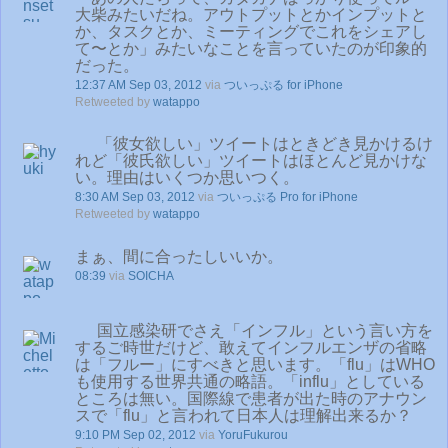
大柴みたいだね。アウトプットとかインプットと
か、タスクとか、ミーティングでこれをシェアし
て〜とか」みたいなことを言っていたのが印象的
だった。
12:37 AM Sep 03, 2012
via
ついっぷる for iPhone
Retweeted by
watappo
「彼女欲しい」ツイートはときどき見かけるけ
れど「彼氏欲しい」ツイートはほとんど見かけな
い。理由はいくつか思いつく。
8:30 AM Sep 03, 2012
via
ついっぷる Pro for iPhone
Retweeted by
watappo
まぁ、間に合ったしいいか。
08:39
via
SOICHA
国立感染研でさえ「インフル」という言い方を
するご時世だけど、敢えてインフルエンザの省略
は「フルー」にすべきと思います。「flu」はWHO
も使用する世界共通の略語。「influ」としている
ところは無い。国際線で患者が出た時のアナウン
スで「flu」と言われて日本人は理解出来るか？
9:10 PM Sep 02, 2012
via
YoruFukurou