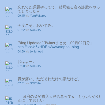
忘れてた課題やってて、結局寝る寝る詐欺をやっ
てしまったｗ
00:45
via
YoruFukurou
今度こそ、おやすみ。
01:22
via
SOICHA
[Blog Updated!] Twitterまとめ［09月02日分］
http://t.co/q5kHDEoW
#watappo_blog
04:50
via
twitterfeed
おはよー。
07:50
via
SOICHA
胃が痛い。ただそれだけの話だけど。
07:51
via
SOICHA
政府の尖閣購入大筋合意ってw もういいかげ
んにして欲しい
6:11 AM Sep 03, 2012
via web