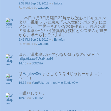
2:32 PM Sep 03, 2012
via
twicca
Retweeted by
watappo
本日９月3日月曜日22時から放送のドキュメン
タリー番組 テレビ東京「未来世紀ジパング」にコ
メント。「世界一きれいな水を作る」、東京水道
の漏水率3%という驚異的な技術とシステムが世界
から、求められています。
2:41 PM Sep 03, 2012
via
Echofon
Retweeted by
watappo
ほぉ、漏水率3%って少ないほうなのかw RT>
http://t.co/4WaFbel4
14:45
via
SOICHA
@
Eaglew0w
まさしくＤＱＮじゃねーかよ…(´・
ω・｀)
16:12
via
YoruFukurou
in reply to Eaglew0w
一眠りしてた。
18:43
via
SOICHA