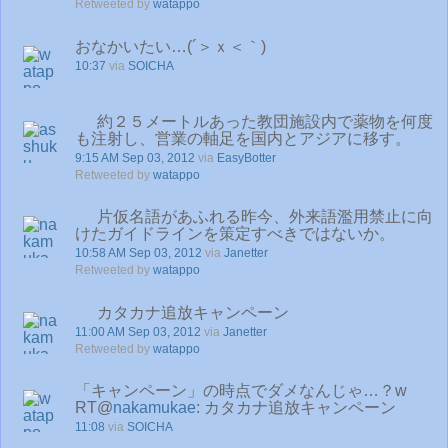
Retweeted by
watappo
おなかいたい…(´＞ｘ＜｀)
10:37
via
SOICHA
約２５メートルあった教団施設内で薬物を何度
も注射し、営業の軸足を国内とアジアに移す。
9:15 AM Sep 03, 2012
via
EasyBotter
Retweeted by
watappo
片仮名語があふれる昨今、外来語濫用禁止に向
けたガイドラインを策定すべきではないか。
10:58 AM Sep 03, 2012
via
Janetter
Retweeted by
watappo
カタカナ追放キャンペーン
11:00 AM Sep 03, 2012
via
Janetter
Retweeted by
watappo
「キャンペーン」の時点でダメなんじゃ…？w
RT@
nakamukae
: カタカナ追放キャンペーン
11:08
via
SOICHA