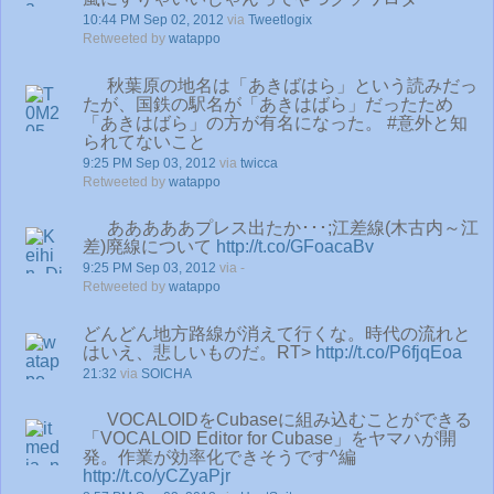
10:44 PM Sep 02, 2012
via
Tweetlogix
Retweeted by
watappo
秋葉原の地名は「あきばはら」という読みだっ
たが、国鉄の駅名が「あきはばら」だったため
「あきはばら」の方が有名になった。 #意外と知
られてないこと
9:25 PM Sep 03, 2012
via
twicca
Retweeted by
watappo
あああああプレス出たか･･･;江差線(木古内～江
差)廃線について
http://t.co/GFoacaBv
9:25 PM Sep 03, 2012
via -
Retweeted by
watappo
どんどん地方路線が消えて行くな。時代の流れと
はいえ、悲しいものだ。RT>
http://t.co/P6fjqEoa
21:32
via
SOICHA
VOCALOIDをCubaseに組み込むことができる
「VOCALOID Editor for Cubase」をヤマハが開
発。作業が効率化できそうです^編
http://t.co/yCZyaPjr