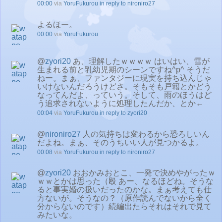
00:00
via
YoruFukurou
in reply to nironiro27
よるほー。
00:00
via
YoruFukurou
@
zyori20
あ、理解したｗｗｗｗ はいはい、雪が
生まれる前と乳幼児期のシーンですね^p^ そうだ
ねー。まぁ、ファンタジーに現実を持ち込んじゃ
いけないんだろうけどさ。そもそも戸籍とかどう
なってんだよ、っていう。そして、雨のほうはど
う追求されないように処理したんだか、とか←
00:04
via
YoruFukurou
in reply to zyori20
@
nironiro27
人の気持ちは変わるから恐ろしいん
だよね。まぁ、そのうちいい人が見つかるよ。
00:08
via
YoruFukurou
in reply to nironiro27
@
zyori20
おおかみおとこ、一発で決めやがったｗ
ｗｗとかは思った（殴 あー、なるほどね。そうな
ると事実婚の扱いだったのかな。まぁ考えても仕
方ないが。そうなの？（原作読んでないから全く
分からないのです）続編出たらそれはそれで見て
みたいな。