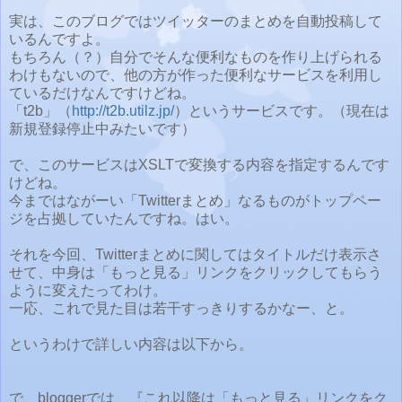
実は、このブログではツイッターのまとめを自動投稿して
いるんですよ。
もちろん（？）自分でそんな便利なものを作り上げられる
わけもないので、他の方が作った便利なサービスを利用し
ているだけなんですけどね。
「t2b」（
http://t2b.utilz.jp/
）というサービスです。（現在は
新規登録停止中みたいです）
で、このサービスはXSLTで変換する内容を指定するんです
けどね。
今まではながーい「Twitterまとめ」なるものがトップペー
ジを占拠していたんですね。はい。
それを今回、Twitterまとめに関してはタイトルだけ表示さ
せて、中身は「もっと見る」リンクをクリックしてもらう
ように変えたってわけ。
一応、これで見た目は若干すっきりするかなー、と。
というわけで詳しい内容は以下から。
で、bloggerでは、『これ以降は「もっと見る」リンクをク