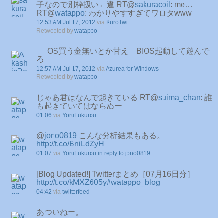
子なので別枠扱い←違 RT@
sakuracoil
: me…
RT@
watappo
: わかりやすすぎてワロタwww
12:53 AM Jul 17, 2012
via
KuroTwi
Retweeted by
watappo
OS買う金無いとか甘え BIOS起動して遊んで
ろ
12:57 AM Jul 17, 2012
via
Azurea for Windows
Retweeted by
watappo
じゃあ君はなんで起きている RT@
suima_chan
: 誰
も起きていてはならぬー
01:06
via
YoruFukurou
@
jono0819
こんな分析結果もある。
http://t.co/BniLdZyH
01:07
via
YoruFukurou
in reply to jono0819
[Blog Updated!] Twitterまとめ［07月16日分］
http://t.co/kMXZ605y
#watappo_blog
04:42
via
twitterfeed
あついねー。