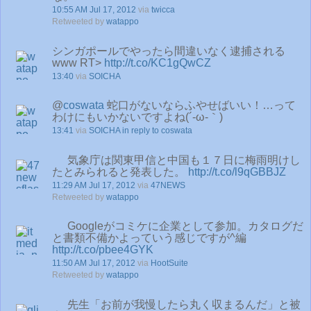
10:55 AM Jul 17, 2012
via
twicca
Retweeted by
watappo
シンガポールでやったら間違いなく逮捕される
www RT>
http://t.co/KC1gQwCZ
13:40
via
SOICHA
@
coswata
蛇口がないならふやせばいい！…って
わけにもいかないですよね(´-ω-｀)
13:41
via
SOICHA
in reply to coswata
気象庁は関東甲信と中国も１７日に梅雨明けし
たとみられると発表した。
http://t.co/l9qGBBJZ
11:29 AM Jul 17, 2012
via
47NEWS
Retweeted by
watappo
Googleがコミケに企業として参加。カタログだ
と書類不備かよっていう感じですが^編
http://t.co/pbee4GYK
11:50 AM Jul 17, 2012
via
HootSuite
Retweeted by
watappo
先生「お前が我慢したら丸く収まるんだ」と被