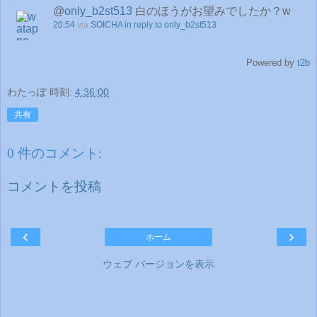
@
only_b2st513
白のほうがお望みでしたか？w
20:54
via
SOICHA
in reply to only_b2st513
Powered by
t2b
わたっぽ
時刻:
4:36:00
共有
0 件のコメント:
コメントを投稿
‹
›
ホーム
ウェブ バージョンを表示