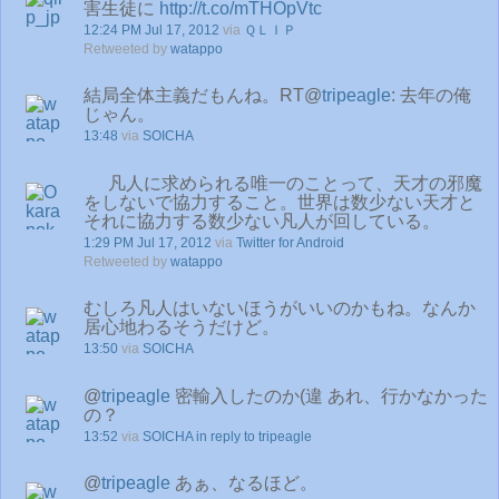
害生徒に
http://t.co/mTHOpVtc
12:24 PM Jul 17, 2012
via
ＱＬＩＰ
Retweeted by
watappo
結局全体主義だもんね。RT@
tripeagle
: 去年の俺
じゃん。
13:48
via
SOICHA
凡人に求められる唯一のことって、天才の邪魔
をしないで協力すること。世界は数少ない天才と
それに協力する数少ない凡人が回している。
1:29 PM Jul 17, 2012
via
Twitter for Android
Retweeted by
watappo
むしろ凡人はいないほうがいいのかもね。なんか
居心地わるそうだけど。
13:50
via
SOICHA
@
tripeagle
密輸入したのか(違 あれ、行かなかった
の？
13:52
via
SOICHA
in reply to tripeagle
@
tripeagle
あぁ、なるほど。