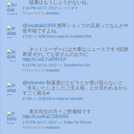
猛暑はもうしょうがないね。
2:34 PM Jul 17, 2012
via
ツイタマ
Retweeted by
watappo
@
vivafidel1959
携帯ショップの店員ってなんか中
途半端ですよね。
17:03
via
SOICHA
in reply to vivafidel1959
ネットユーザーには大事なニュースです #拡散
希望 #少しでも皆さんのお力に
http://t.co/LYxRRVUf
8:14 PM Jul 16, 2012
via
Tweetbot for iOS
Retweeted by
watappo
@
hrksmtm
秋葉原だとビラとか受け取らないと
「失礼いたしましたご主人様」とか言われるから
すごく困るw
17:06
via
SOICHA
in reply to hrksmtm
東京在住の方々ご愁傷様です
http://t.co/KaCGBXR0
2:20 PM Jul 17, 2012
via
Twitter for iPhone
Retweeted by
watappo