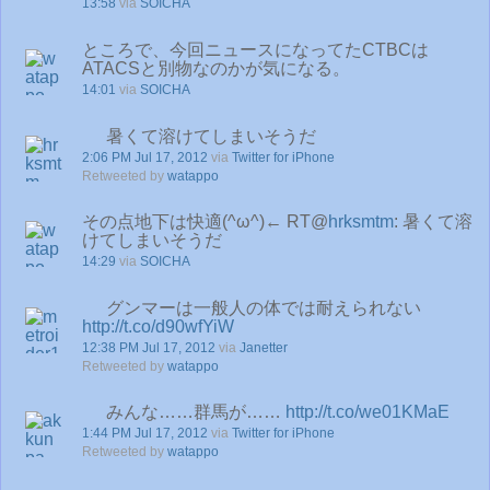
13:58
via
SOICHA
ところで、今回ニュースになってたCTBCは
ATACSと別物なのかが気になる。
14:01
via
SOICHA
暑くて溶けてしまいそうだ
2:06 PM Jul 17, 2012
via
Twitter for iPhone
Retweeted by
watappo
その点地下は快適(^ω^)← RT@
hrksmtm
: 暑くて溶
けてしまいそうだ
14:29
via
SOICHA
グンマーは一般人の体では耐えられない
http://t.co/d90wfYiW
12:38 PM Jul 17, 2012
via
Janetter
Retweeted by
watappo
みんな……群馬が……
http://t.co/we01KMaE
1:44 PM Jul 17, 2012
via
Twitter for iPhone
Retweeted by
watappo