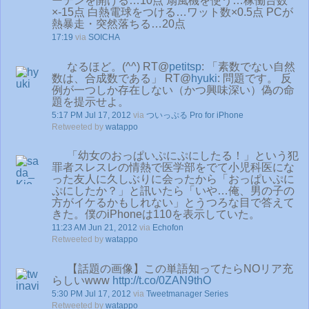
ーテンを開ける…10点 扇風機を使う…稼働台数
×-15点 白熱電球をつける…ワット数×0.5点 PCが
熱暴走・突然落ちる…20点
17:19
via
SOICHA
なるほど。(^^) RT@
petitsp
: 「素数でない自然
数は、合成数である」 RT@
hyuki
: 問題です。 反
例が一つしか存在しない（かつ興味深い）偽の命
題を提示せよ。
5:17 PM Jul 17, 2012
via
ついっぷる Pro for iPhone
Retweeted by
watappo
「幼女のおっぱいぷにぷにしたる！」という犯
罪者スレスレの情熱で医学部をでて小児科医にな
った友人に久しぶりに会ったから「おっぱいぷに
ぷにしたか？」と訊いたら「いや…俺、男の子の
方がイケるかもしれない」とうつろな目で答えて
きた。僕のiPhoneは110を表示していた。
11:23 AM Jun 21, 2012
via
Echofon
Retweeted by
watappo
【話題の画像】この単語知ってたらNOリア充
らしいwww
http://t.co/0ZAN9thO
5:30 PM Jul 17, 2012
via
Tweetmanager Series
Retweeted by
watappo