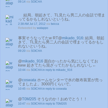
09:14
via
SOICHA
結局、朝起きて、TL見たら男二人の会話で埋ま
ってるかもしれないというね。
2:38 AM Jul 17, 2012
via
twicca
Retweeted by
watappo
事実そうなってたw RT@
mikado_916
: 結局、朝起
きて、TL見たら男二人の会話で埋まってるかもし
れないというね。
09:20
via
SOICHA
@
mikado_916
面白かったから気にしなくてお
kww 起きてたら混ざってたかもしれないし←
10:44
via
SOICHA
in reply to mikado_916
@
coswata
ホームセンターで水の散布装置が売っ
てましたよ。3000円くらいで。
10:45
via
SOICHA
in reply to coswata
@
T0M205
そうなのか！おめでとう！！
10:47
via
SOICHA
in reply to T0M205