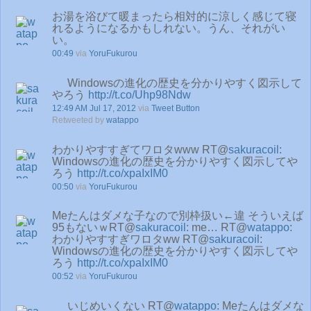
お湯を浴びて暖まったら相対的に涼しく感じて寝
れるようになるかもしれない。うん、それがい
い。
00:49
via
YoruFukurou
Windowsの進化の歴史を分かりやすく図示して
やろう
http://t.co/Uhp98Ndw
12:49 AM Jul 17, 2012
via
Tweet Button
Retweeted by
watappo
わかりやすすぎてワロタwww RT@
sakuracoil
:
Windowsの進化の歴史を分かりやすく図示してや
ろう
http://t.co/xpaIxIM0
00:50
via
YoruFukurou
Meたんはダメな子なので別枠扱い←違 そういえば
95もないｗRT@
sakuracoil
: me… RT@
watappo
:
わかりやすすぎワロタww RT@
sakuracoil
:
Windowsの進化の歴史を分かりやすく図示してや
ろう
http://t.co/xpaIxIM0
00:52
via
YoruFukurou
いじめいくない RT@
watappo
: Meたんはダメな