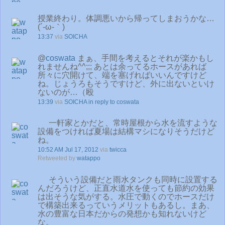
授業終わり。体調悪いから帰ってしまおうかな…
(´-ω-｀)
13:37
via
SOICHA
@
coswata
まぁ、手間を考えるとそれが楽かもし
れませんね^^;;; あとは余ってるホースがあれば
所々に穴開けて、端を塞げればいいんですけど
ね。じょうろもそうですけど、外に出ないといけ
ないのが…（殴
13:39
via
SOICHA
in reply to coswata
一軒家とかだと、常時屋根から水を流すような
設備をつければ夏場は結構マシになりそうだけど
ね。
10:52 AM Jul 17, 2012
via
twicca
Retweeted by
watappo
そういう設備だと雨水タンクも同時に設置する
んだろうけど、正直水道水を使っても節約の効果
は出そうな気がする。水圧で動くのでホースだけ
で構築出来るっていうメリットもあるし。まあ、
水の豊富な日本だからの発想かも知れないけど
な。