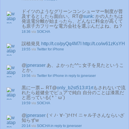
ドイツのようなグリーンコンシューマー制度が普
及するとしたら面白い。RT@
sunk
: かの人たちは
発送電分離が始まったら、どんなに料金が高くて
も原子力フリーな電力会社を選ぶんだよね、ね？
18:36
via
SOICHA
誤植発見
http://t.co/pyQq4M7I
http://t.co/w61zKsYH
19:55
via
Twitter for iPhone
@
jpneraser
あ、よかった^^;; 女子を見たというこ
とか。
19:56
via
Twitter for iPhone
in reply to jpneraser
黒に一票← RT@
only_b2st513
:
#1rt
もされないで流
れたら超健全でピュアで純白 自分のことは漆黒だ
と思っている( *｀ω´)
19:59
via
SOICHA
@
jpneraser
(ヾ ﾉ･ ∀･`)ﾅｲﾅｲ ニャル子さんならいざ
知らずw
20:14
via
SOICHA
in reply to jpneraser