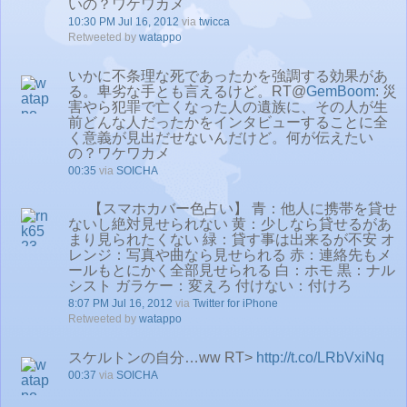
いの？ワケワカメ
10:30 PM Jul 16, 2012
via
twicca
Retweeted by
watappo
いかに不条理な死であったかを強調する効果があ
る。卑劣な手とも言えるけど。RT@
GemBoom
: 災
害やら犯罪で亡くなった人の遺族に、その人が生
前どんな人だったかをインタビューすることに全
く意義が見出だせないんだけど。何が伝えたい
の？ワケワカメ
00:35
via
SOICHA
【スマホカバー色占い】 青：他人に携帯を貸せ
ないし絶対見せられない 黄：少しなら貸せるがあ
まり見られたくない 緑：貸す事は出来るが不安 オ
レンジ：写真や曲なら見せられる 赤：連絡先もメ
ールもとにかく全部見せられる 白：ホモ 黒：ナル
シスト ガラケー：変えろ 付けない：付けろ
8:07 PM Jul 16, 2012
via
Twitter for iPhone
Retweeted by
watappo
スケルトンの自分…ww RT>
http://t.co/LRbVxiNq
00:37
via
SOICHA