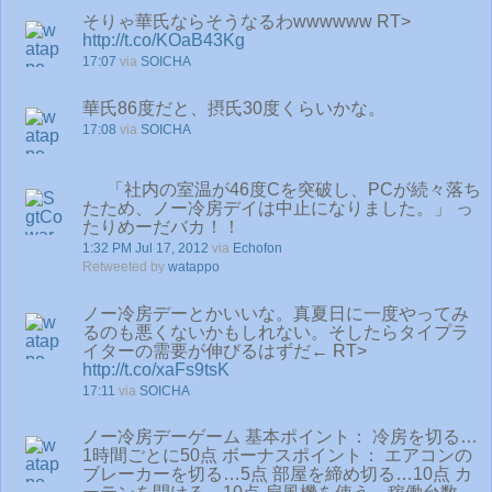
そりゃ華氏ならそうなるわwwwwww RT>
http://t.co/KOaB43Kg
17:07
via
SOICHA
華氏86度だと、摂氏30度くらいかな。
17:08
via
SOICHA
「社内の室温が46度Cを突破し、PCが続々落ち
たため、ノー冷房デイは中止になりました。」 っ
たりめーだバカ！！
1:32 PM Jul 17, 2012
via
Echofon
Retweeted by
watappo
ノー冷房デーとかいいな。真夏日に一度やってみ
るのも悪くないかもしれない。そしたらタイプラ
イターの需要が伸びるはずだ← RT>
http://t.co/xaFs9tsK
17:11
via
SOICHA
ノー冷房デーゲーム 基本ポイント： 冷房を切る…
1時間ごとに50点 ボーナスポイント： エアコンの
ブレーカーを切る…5点 部屋を締め切る…10点 カ