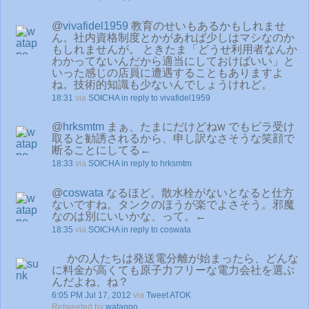
@
vivafidel1959
教育のせいもあるかもしれませ
ん。社内資格制度とかがあれば少しはマシなのか
もしれませんが。 ときたま「どうせ利用者なんか
わかってないんだから適当にしておけばいい」と
いった感じの店員に遭遇することもありますよ
ね。技術的知識も少ないんでしょうけれど。
18:31
via
SOICHA
in reply to vivafidel1959
@
hrksmtm
まぁ、たまにだけどねw でもビラ受け
取ると勧誘されるから、申し訳なさそうな笑顔で
断ることにしてる←
18:33
via
SOICHA
in reply to hrksmtm
@
coswata
なるほど。散水栓がないとなると仕方
ないですね。タンクのほうが楽でよさそう。邪魔
なのは別にいいかな、って。←
18:35
via
SOICHA
in reply to coswata
かの人たちは発送電分離が始まったら、どんな
に料金が高くても原子力フリーな電力会社を選ぶ
んだよね、ね？
6:05 PM Jul 17, 2012
via
Tweet ATOK
Retweeted by
watappo