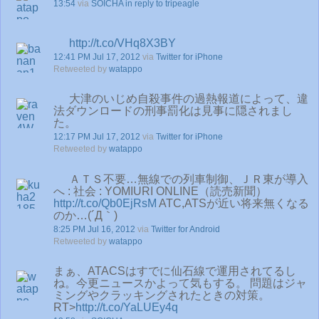
13:54
via
SOICHA
in reply to tripeagle
http://t.co/VHq8X3BY
12:41 PM Jul 17, 2012
via
Twitter for iPhone
Retweeted by
watappo
大津のいじめ自殺事件の過熱報道によって、違
法ダウンロードの刑事罰化は見事に隠されまし
た。
12:17 PM Jul 17, 2012
via
Twitter for iPhone
Retweeted by
watappo
ＡＴＳ不要…無線での列車制御、ＪＲ東が導入
へ : 社会 : YOMIURI ONLINE（読売新聞）
http://t.co/Qb0EjRsM
ATC,ATSが近い将来無くなる
のか…(´Д｀)
8:25 PM Jul 16, 2012
via
Twitter for Android
Retweeted by
watappo
まぁ、ATACSはすでに仙石線で運用されてるし
ね。今更ニュースかよって気もする。 問題はジャ
ミングやクラッキングされたときの対策。
RT>
http://t.co/YaLUEy4q