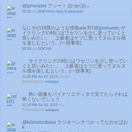
@
jpneraser
アッー！ (((>д<;)))←
00:38
via
SOICHA
in reply to jpneraser
なにその18禁のような情報ww RT@
jpneraser
: サ
イクリングの時にはワセリンを少し塗っていくと
良いみたい。 上級者はケツに塗ってヌルヌル感
を楽しむという。(一部事実)
00:39
via
SOICHA
サイクリングの時にはワセリンを少し塗ってい
くと良いみたい。 上級者はケツに塗ってヌルヌ
ル感を楽しむという。(一部事実)
11:08 PM Jul 16, 2012
via web
Retweeted by
watappo
怖い画像をバイナリエディタで見てたらそれは
怖くないでしょう
11:10 PM Jul 16, 2012
via -
Retweeted by
watappo
@
kitanotsubasa
ラジオペンチつかってなおせばお
k