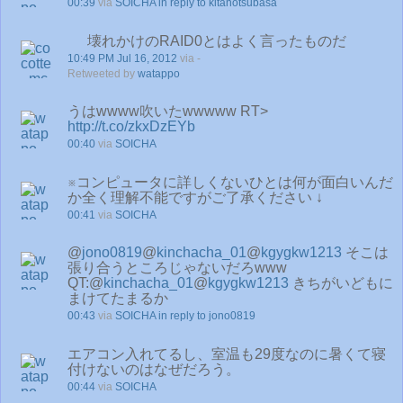
00:39
via
SOICHA
in reply to kitanotsubasa
壊れかけのRAID0とはよく言ったものだ
10:49 PM Jul 16, 2012
via -
Retweeted by
watappo
うはwwww吹いたwwwww RT>
http://t.co/zkxDzEYb
00:40
via
SOICHA
※コンピュータに詳しくないひとは何が面白いんだ
か全く理解不能ですがご了承ください ↓
00:41
via
SOICHA
@
jono0819
@
kinchacha_01
@
kgygkw1213
そこは
張り合うところじゃないだろwww
QT:@
kinchacha_01
@
kgygkw1213
きちがいどもに
まけてたまるか
00:43
via
SOICHA
in reply to jono0819
エアコン入れてるし、室温も29度なのに暑くて寝
付けないのはなぜだろう。
00:44
via
SOICHA