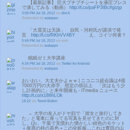
【最新記事】 巨大プチプチシートを液圧プレス
で潰してみる（動画）
http://t.co/paFP3lBc
#gizjp
3:09 PM Jul 18, 2012
via
dlvr.it
Retweeted by
watappo
「大震災は天誅」 自民・河村氏が講演で発
言
http://t.co/RKhVV4BY
え、コイツ何者？
5:46 PM Jul 18, 2012
via web
Retweeted by
watappo
眠眠ゼミ大学講座
4:34 PM Jul 18, 2012
via
Twitter for Android
Retweeted by
watappo
おいおい、大丈夫かよｗｗ | ニコニコ超会議は4億
7000万円の大赤字、想定の倍以上 「次はもう少
し計画的に」と来年開催も - ITmedia ニュース
http://t.co/x188hLOk
19:22
via
Tweet Button
← 大学の友人がドヤ顔で「彼女と旅行してき
た」と電車に座ってる写真を見せてきたのに対
し、(お、千葉で見慣れた懐かしい紺色のモケット
＋座席の枠の茶色＋この化粧板…これは豊田の山