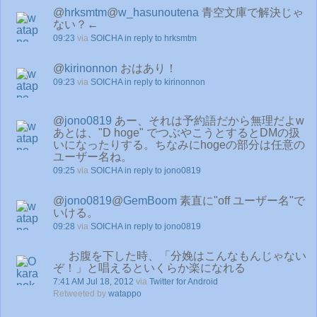
@
hrksmtm
@
w_hasunoutena
青空文庫で解決じゃ
ない？←
09:23
via
SOICHA
in reply to hrksmtm
@
kirinonnon
おはあり！
09:23
via
SOICHA
in reply to kirinonnon
@
jono0819
あー、それは予約語だから無理だよw
あとは、"D hoge" でつぶやこうとするとDMの扱
いになったりする。ちなみにhogeの部分は任意の
ユーザー名ね。
09:25
via
SOICHA
in reply to jono0819
@
jono0819
@
GemBoom
素直に"off ユーザー名"で
いける。
09:28
via
SOICHA
in reply to jono0819
お腹を下した時、「分娩はこんなもんじゃない
ぞ！」と唱えるといくらか楽になれる
7:41 AM Jul 18, 2012
via
Twitter for Android
Retweeted by
watappo