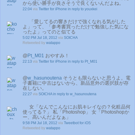
から使い勝手が良さそうで良くないんだよね。
22:04
via
Twitter for iPhone
in reply to youxkei
「愛してるの響きだけで強くなれる気がした
よ」って、「参考書買っただけで勉強した気にな
ったよ」ってのと似てる
5:02 PM Jul 18, 2012
via
SOICHA
Retweeted by
watappo
@
Pt_M01
おやすみ！
22:13
via
Twitter for iPhone
in reply to Pt_M01
@
w_hasunoutena
そうとも限らないと思うよ。電
子書籍に中古はないから、新品意外の選択肢が存
在しない。
22:27
via
SOICHA
in reply to w_hasunoutena
女「なんでこんなにお肌キレイなの？化粧品何
使ってる？」 私「Photoshop」 女「Photoshopか
ー、高いんだよなぁ」
9:58 PM Jul 18, 2012
via
Tweetbot for iOS
Retweeted by
watappo