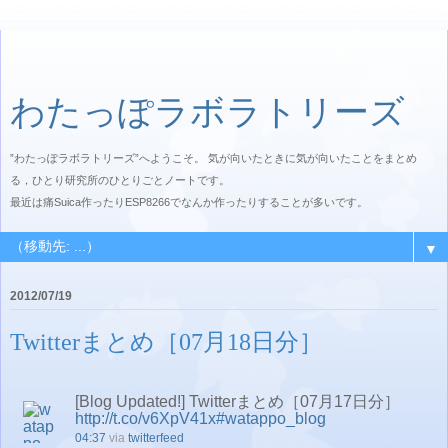
わたっぽラボラトリーズ
”わたっぽラボラトリーズ”へようこそ。 気が向いたときに気が向いたことをまとめ
る，ひとり研究所のひとりごとノートです。
最近は痛Suica作ったりESP8266でなんか作ったりすることが多いです。
▼
2012/07/19
Twitterまとめ［07月18日分］
[Blog Updated!] Twitterまとめ［07月17日分］
http://t.co/v6XpV41x
#watappo_blog
04:37
via
twitterfeed