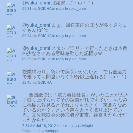
@
yuka_ohmi
北綾瀬…(´・ω・｀)
09:31
via
SOICHA
in reply to yuka_ohmi
@
yuka_ohmi
まぁ、回送車両のほうが多く通りま
すもんね^^;;
09:34
via
SOICHA
in reply to yuka_ohmi
@
yuka_ohmi
スタンプラリーで行ったときは本数
の少なさにある意味感動した記憶がw
09:35
via
SOICHA
in reply to yuka_ohmi
授業終わり。急いで病院いかないと…でも全速力
で走っても間違いなく10分以上遅れる(´・ω・｀)
12:45
via
SOICHA
全国紙では「電力会社社員」がいたことが大き
く取り上げられてその話題がTLでも多い。ちなみ
に福島民報見るとそれよりも大きく「東北をなめ
ているのか？」という声を大きく取り上げてい
る。意見聴取会の参加者が東京、神奈川だらけだ
ったからだ。
7:34 AM Jul 18, 2012
via
ついっぷる/twipple
Retweeted by
watappo