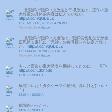
北朝鮮の朝鮮中央放送と平壌放送は、正午の重
大報道の具体的内容は伝えていない。
http://t.co/l9qGBBJZ
11:25 AM Jul 18, 2012
via
47NEWS
Retweeted by
watappo
北朝鮮の朝鮮中央通信は、朝鮮労働党などが金
正恩第１書記に「元帥」の称号授与を決定と報じ
た。
http://t.co/l9qGBBJZ
12:14 PM Jul 18, 2012
via
47NEWS
Retweeted by
watappo
もっと面白い重大発表を期待してたのに。← RT>
http://t.co/ILd0ho8d
13:06
via
SOICHA
病院ついた！タクシーマジ便利。高いけど(´・ω・
｀)
13:07
via
SOICHA
病院終わったー。
14:39
via
SOICHA