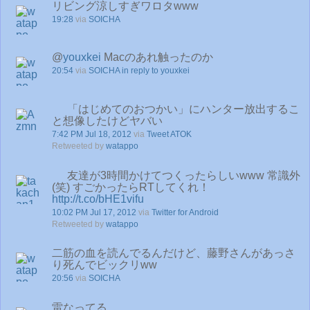
リビング涼しすぎワロタwww
19:28
via
SOICHA
@
youxkei
Macのあれ触ったのか
20:54
via
SOICHA
in reply to youxkei
「はじめてのおつかい」にハンター放出するこ
と想像したけどヤバい
7:42 PM Jul 18, 2012
via
Tweet ATOK
Retweeted by
watappo
友達が3時間かけてつくったらしいwww 常識外
(笑) すごかったらRTしてくれ！
http://t.co/bHE1vifu
10:02 PM Jul 17, 2012
via
Twitter for Android
Retweeted by
watappo
二筋の血を読んでるんだけど、藤野さんがあっさ
り死んでビックリww
20:56
via
SOICHA
雷なってる。