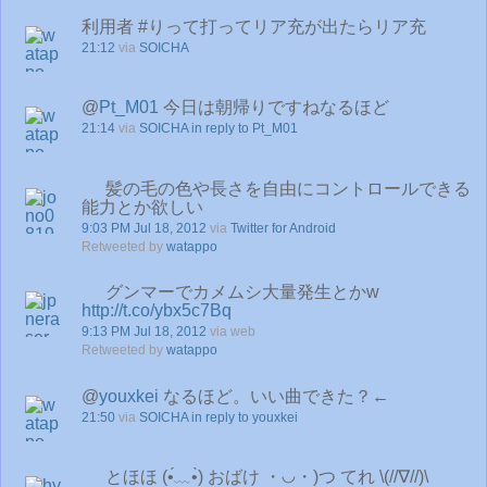
利用者 #りって打ってリア充が出たらリア充
21:12
via
SOICHA
@
Pt_M01
今日は朝帰りですねなるほど
21:14
via
SOICHA
in reply to Pt_M01
髪の毛の色や長さを自由にコントロールできる
能力とか欲しい
9:03 PM Jul 18, 2012
via
Twitter for Android
Retweeted by
watappo
グンマーでカメムシ大量発生とかw
http://t.co/ybx5c7Bq
9:13 PM Jul 18, 2012
via web
Retweeted by
watappo
@
youxkei
なるほど。いい曲できた？←
21:50
via
SOICHA
in reply to youxkei
とほほ (•́﹏•̀) おばけ ・◡・)つ てれ \(//∇//)\