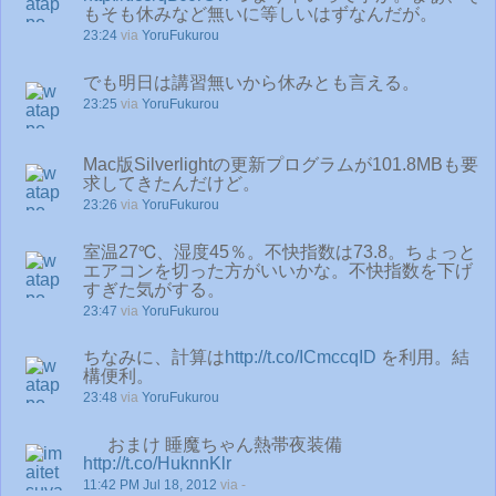
もそも休みなど無いに等しいはずなんだが。
23:24
via
YoruFukurou
でも明日は講習無いから休みとも言える。
23:25
via
YoruFukurou
Mac版Silverlightの更新プログラムが101.8MBも要
求してきたんだけど。
23:26
via
YoruFukurou
室温27℃、湿度45％。不快指数は73.8。ちょっと
エアコンを切った方がいいかな。不快指数を下げ
すぎた気がする。
23:47
via
YoruFukurou
ちなみに、計算は
http://t.co/ICmccqID
を利用。結
構便利。
23:48
via
YoruFukurou
おまけ 睡魔ちゃん熱帯夜装備
http://t.co/HuknnKlr
11:42 PM Jul 18, 2012
via -