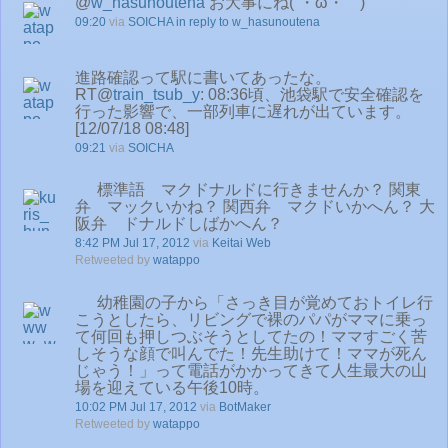
@
w_hasunoutena
お大事にね(´・ω・｀)
09:20
via
SOICHA
in reply to w_hasunoutena
進路確認って駅に書いてあったな。
RT@
train_tsub_y
: 08:36頃、池袋駅で安全確認を
行った影響で、一部列車に遅れが出ています。
[12/07/18 08:48]
09:21
via
SOICHA
標準語 マクドナルドに行きませんか？ 関東
弁 マックいかね？ 関西弁 マクドいかへん？ 大
阪弁 ドナルドしばかへん？
8:42 PM Jul 17, 2012
via
Keitai Web
Retweeted by
watappo
幼稚園の子から「さっき目が覚めておトイレ行
こうとしたら、リビングで裸のパパがママに乗っ
て何回も押しつぶそうとしてたの！ママすごく苦
しそうな顔で叫んでた！先生助けて！ママが死ん
じゃう！」って電話がかかってきて人生最大の山
場を迎えている午後10時。
10:02 PM Jul 17, 2012
via
BotMaker
Retweeted by
watappo