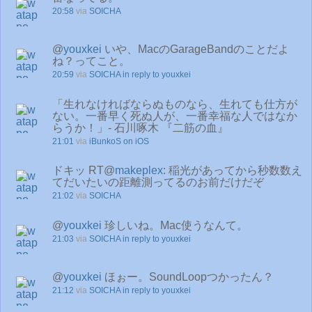
20:58
via
SOICHA
@
youxkei
いや、MacのGarageBandのことだよ
ね？ってこと。
20:59
via
SOICHA
in reply to youxkei
「生れなければならぬものなら、生れても仕方が
ない。一番早く死ぬ人が、一番幸福な人ではなか
らうか！」- 石川啄木 『二筋の血』
21:01
via
iBunkoS on iOS
ドキッ RT@
makeplex
: 稲光があってから秒数数え
てだいたいの距離測ってるのお前だけだぞ
21:02
via
SOICHA
@
youxkei
珍しいね。Mac使うなんて。
21:03
via
SOICHA
in reply to youxkei
@
youxkei
ほぉー。SoundLoopつかったん？
21:12
via
SOICHA
in reply to youxkei