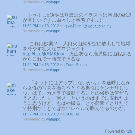
Retweeted by
watappo
|-ヮ-）.｡oO(やはり最近のイラストは胸囲の縮退
が著しいです…由々しき事態です…)
11:53 PM Jul 18, 2012
via
お布団の中はあたたかいです
Retweeted by
watappo
これは妙案？ 人口火山灰を空に放出して地球
を冷やす壮大なプロジェクト
http://t.co/jkAMKkkv
火山灰なら鹿児島に山程ある
からこれで一商売できるな。
11:54 PM Jul 18, 2012
via
Tweet Button
Retweeted by
watappo
「ネットにはアップしないから」を連呼しなが
ら女性の写真を撮ろうとする男性にゲンナリしつ
つ、はて、カメラで撮影することの俗称は何だろ
うと思ったり。写メ、というのはすでに廃れたよ
うに思うけど、もはや撮る、とか簡素でとりたて
て特別なことではないレベルで呼んでるのかな。
11:57 PM Jul 18, 2012
via
SOICHA
Retweeted by
watappo
Powered by
t2b