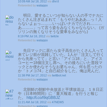
10:09 AM Jul 18, 2012
via
dlvr.it
Retweeted by
watappo
明日、愛するこいつが知らない人の手でナカに
たくさん注ぎ込まれて「もうやだあああ…っ！入
らないよぉっ………いっぱいナカでだされ………
あ………」って言う姿をみなくちゃならない。 (ガ
ソリンの無くなりそうな愛車をみながら)
8:19 PM Jul 16, 2012
via
twitcle
Retweeted by
watappo
先日マックに居たら女子高生がたくさん入って
来てレジ前が混雑していた。1人が「注文して行く
から先座ってて」と言い「アイコ18」と、アイス
コーヒー18個注文し席へ。その後ろにいた普段マ
ックとか使わなそうなお婆ちゃん、何を思ったの
か「トメコ74」と自己紹介をした。俺は死んだ。
11:38 PM Jul 17, 2012
via
twittbot.net
Retweeted by
watappo
北朝鮮の朝鮮中央放送と平壌放送は、１８日正
午（日本時間同）に「重大報道」を行うと報じ
た。
http://t.co/l9qGBBJZ
11:21 AM Jul 18, 2012
via
47NEWS
Retweeted by
watappo