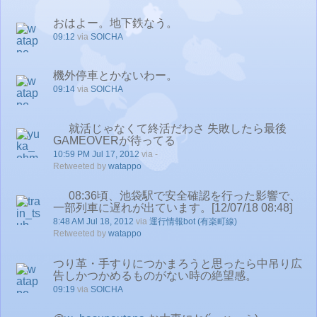
おはよー。地下鉄なう。
09:12
via
SOICHA
機外停車とかないわー。
09:14
via
SOICHA
就活じゃなくて終活だわさ 失敗したら最後
GAMEOVERが待ってる
10:59 PM Jul 17, 2012
via -
Retweeted by
watappo
08:36頃、池袋駅で安全確認を行った影響で、
一部列車に遅れが出ています。[12/07/18 08:48]
8:48 AM Jul 18, 2012
via
運行情報bot (有楽町線)
Retweeted by
watappo
つり革・手すりにつかまろうと思ったら中吊り広
告しかつかめるものがない時の絶望感。
09:19
via
SOICHA