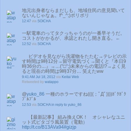
地元出身者ならまだしも、地域住民の意見聞いて
ないんじゃなぁ。f^_^;)ポリポリ
12:47
via
SOICHA
一駅電車のってタクっちゃうのが一番早そうだ。
コストがかかるが、承認とれたし開き直る。←
12:52
via
SOICHA
ビデオを見ながら洗濯物をたたむ→テレビの示
す時間は9時12分→留守電気づく→聞くと『本日9
時36分の…』→…(°□°;)未来からの電話!?→よく見
ると現在の時間は9時37分… 笑えたww
9:41 AM Jul 18, 2012
via
Keitai Web
Retweeted by
watappo
@
yuko_86
一種のホラーですね((((；ﾟДﾟ))))ｶﾞｸｶﾞｸ
ﾌﾞﾙﾌﾞﾙ
12:53
via
SOICHA
in reply to yuko_86
【最新記事】 組み換えOK！ オシャレなユニ
ット式ピタゴラ風装置（電動）
http://t.co/B13AVa94
#gizjp