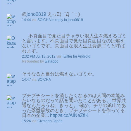
@
jono0819
えっΣ(゜Д゜；)
14:44
via
SOICHA
in reply to jono0819
不真面目で見た目チャラい浪人生を燃えるゴミ
と言います。不真面目で見た目真面目なのは燃え
ないゴミです。真面目な浪人生は資源ゴミと呼ば
れます。
2:32 PM Jul 18, 2012
via
Twitter for Android
Retweeted by
watappo
そうなると自分は燃えないゴミか。
14:47
via
SOICHA
プチプチシートを潰したくなるのは人間の本能み
たいなものだって話を聞いたことがある。 世界共
通なんだろうね、きっと。 確か、チリの鉱山であ
った落盤事故のとき、プチプチシートを作ってる
日本の企業...
http://t.co/AiNeZfiK
15:26
via
Gizmodo Japan