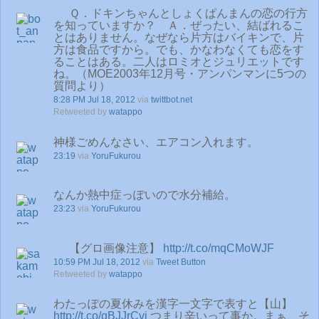
Ｑ．ドキンちゃんとしょくぱんまんの恋の行方
を知っていますか？ Ａ．ぜったい、結ばれるこ
とはありません。なぜなら片方はバイキンで、片
方は食品ですから。でも、かなわなくても恋をす
ることはある。二人はロミオとジュリエットです
ね。（MOE2003年12月号・アンパンマンに5つの
質問より）
8:28 PM Jul 18, 2012
via
twittbot.net
Retweeted by
watappo
神様ごめんなさい、エアコン入れます。
23:19
via
YoruFukurou
なんか熱中症っぽいので水分補給。
23:23
via
YoruFukurou
【グロ画像注意】
http://t.co/mqCMoWJF
10:59 PM Jul 18, 2012
via
Tweet Button
Retweeted by
watappo
わたっぽの夏休みを漢字一文字で表すと【山】
http://t.co/qBJJrCvi
つまり辛いって事か。まぁ、そ