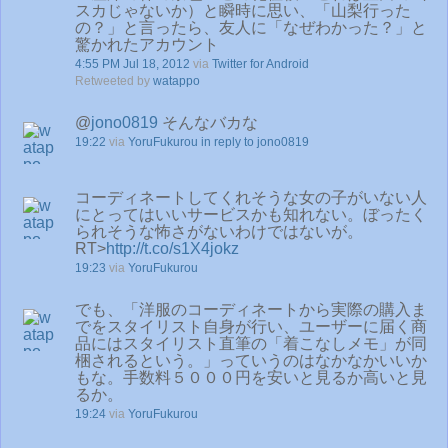
スカじゃないか）と瞬時に思い、「山梨行った
の？」と言ったら、友人に「なぜわかった？」と
驚かれたアカウント
4:55 PM Jul 18, 2012
via
Twitter for Android
Retweeted by
watappo
@
jono0819
そんなバカな
19:22
via
YoruFukurou
in reply to jono0819
コーディネートしてくれそうな女の子がいない人
にとってはいいサービスかも知れない。ぼったく
られそうな怖さがないわけではないが。
RT>
http://t.co/s1X4jokz
19:23
via
YoruFukurou
でも、「洋服のコーディネートから実際の購入ま
でをスタイリスト自身が行い、ユーザーに届く商
品にはスタイリスト直筆の「着こなしメモ」が同
梱されるという。」っていうのはなかなかいいか
もな。手数料５０００円を安いと見るか高いと見
るか。
19:24
via
YoruFukurou