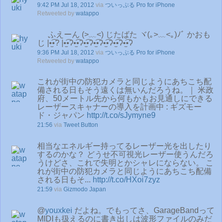
9:42 PM Jul 18, 2012
via
ついっぷる Pro for iPhone
Retweeted by
watappo
ふえーん (>﹏<) じたばた ヾ(｡>﹏<｡)ﾉﾞ かおも
じ |•̫͡•? |•̫͡•ʔ•̫͡•ʔ•̫͡•ʔ•̫͡•ʔ•̫͡•ʔ•̫͡•ʔ•̫͡•ʔ
9:36 PM Jul 18, 2012
via
ついっぷる Pro for iPhone
Retweeted by
watappo
これが街中の防犯カメラと同じようにあちこち配
備される日もそう遠くは無いんだろうね。｜ 米政
府、50メートル先から何もかもお見通しにできる
レーザースキャナーの導入を計画中 : ギズモー
ド・ジャパン
http://t.co/sJymyne9
21:56
via
Tweet Button
相当なエネルギー持ってるレーザー光を出したり
するのかな？ どうせ不可視光レーザー使うんだろ
うけどさ、これで失明とかシャレにならない。 こ
れが街中の防犯カメラと同じようにあちこち配備
される日もそ...
http://t.co/HXoi7zyz
21:59
via
Gizmodo Japan
@
youxkei
だよね。でもってさ、GarageBandって
MIDIも扱えるのに書き出しは波形ファイルのみだ