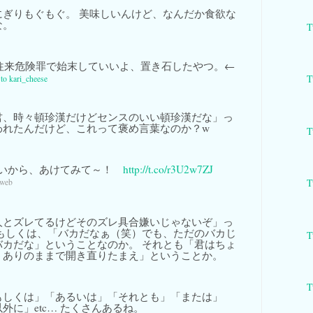
にぎりもぐもぐ。 美味しいんけど、なんだか食欲な
な。
T
往来危険罪で始末していいよ、置き石したやつ。←
T
 to kari_cheese
君、時々頓珍漢だけどセンスのいい頓珍漢だな」っ
われたんだけど、これって褒め言葉なのか？w
T
白いから、あけてみて～！
http://t.co/r3U2w7ZJ
T
 web
人とズレてるけどそのズレ具合嫌いじゃないぞ」っ
 もしくは、「バカだなぁ（笑）でも、ただのバカじ
T
バカだな」ということなのか。 それとも「君はちょ
うありのままで開き直りたまえ」ということか。
T
もしくは」「あるいは」「それとも」「または」
外に」etc… たくさんあるね。