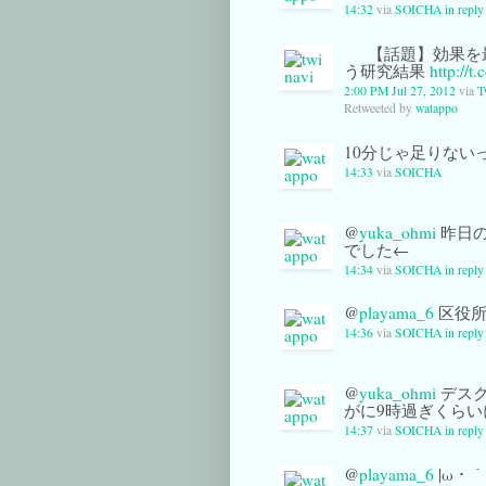
14:32
via
SOICHA
in repl
【話題】効果を
う研究結果
http://
2:00 PM Jul 27, 2012
via
T
Retweeted by
watappo
10分じゃ足りないっす
14:33
via
SOICHA
@
yuka_ohmi
昨日の
でした←
14:34
via
SOICHA
in repl
@
playama_6
区役所に
14:36
via
SOICHA
in repl
@
yuka_ohmi
デスク
がに9時過ぎくら
14:37
via
SOICHA
in repl
@
playama_6
|ω・｀)