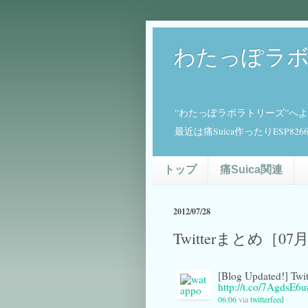
わたっぽラ
”わたっぽラボラトリーズ”へ
最近は痛Suica作ったりESP
トップ
痛Suica関連
2012/07/28
Twitterまとめ［07
[Blog Updated!]
http://t.co/7AgdsE6u
06:06
via
twitterfeed