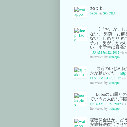
おはよ。
08:59
via
SOICHA
【『お、か、し
ない」 男前「お前
ない、しめきりヤバ
子力「男が、かわ
い、小学生は最高
4:55 AM Jul 22, 2012
via 
Retweeted by
watappo
最近のいじめ報
かが動いてた
http
12:55 PM Jul 26, 2012
via
Retweeted by
watappo
koboのUI周
ていうと人的な問
12:14 AM Jul 27, 2012
via
Retweeted by
watappo
秘密保全法か。ど
安維持法復活させ