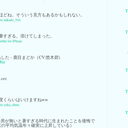
T
ほどね。そういう見方もあるかもしれない。
y to mikado_916
T
暑すぎる。溶けてしまった。
witter for iPhone
した - 鹿目まどか（CV:悠木碧)
8iz
T
rz
T
度くらいはいけますねww
y to yuka_ohmi
T
房が無いと暑すぎる時代に生まれたことを後悔で
京の平均気温年々確実に上昇している）