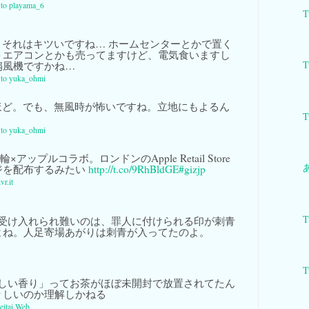
y to playama_6
T
それはキツいですね… ホームセンターとかで置く
トエアコンとかも売ってますけど、電気食いますし
T
り扇風機ですかね…
y to yuka_ohmi
ど。でも、無風時が怖いですね。立地にもよるん
T
y to yuka_ohmi
アップルコラボ。ロンドンのApple Retail Store
ジを配布するみたい
http://t.co/9RhBldGE
#gizjp
vr.it
T
受け入れられ難いのは、罪人に付けられる印が刺青
よね。人足寄場あがりは刺青が入ってたのよ。
T
しい香り」ってお茶がほぼ未開封で放置されてたん
々しいのか理解しかねる
eitai Web