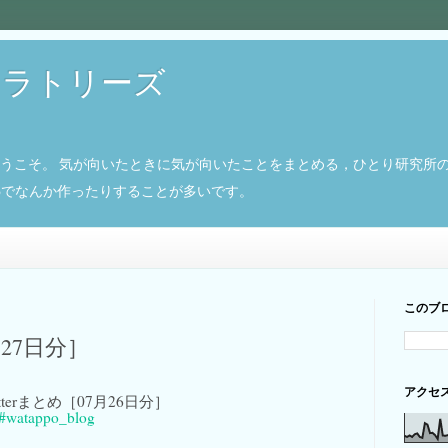
ボラトリーズ
ようこそ。 気が向いたときに気が向いたことをまとめる，ひとり研究所
8266でなんか作ったりすることが多いです。
このブ
月27日分］
アクセ
 Twitterまとめ［07月26日分］
#watappo_blog