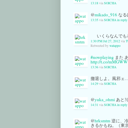
13:18
via
SOICHA
@
mikado_916
なる
13:35
via
SOICHA
in repl
いくらなんでも
1:30 PM Jul 27, 2012
via
T
Retweeted by
watappo
#nowplaying
また あ
http://t.co/mMGWW
13:36
via
SOICHA
撤退しよ。風邪ェ…o
14:29
via
SOICHA
@
yuka_ohmi
あと3
14:31
via
SOICHA
in repl
@
hrksmtm
逆に、冷
きるかもね。（東