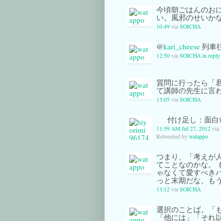
今頃朝ごはんのお
い。風邪のせいか
10:49
via
SOICHA
@
kari_cheese
列車
12:50
via
SOICHA
in reply
質問に行ったら「
て講師の先生に言
13:05
via
SOICHA
付け足し：面
11:59 AM Jul 27, 2012
via
Retweeted by
watappo
つまり、「考えが
てことなのかな。
ゃなくて愛すべき
っと末期だな、も
13:12
via
SOICHA
選択のことば。「
「他には」「それ以