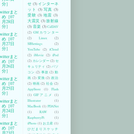
分］
せ
(3)
インターネ
ット
(3)
写真
(3)
witterまと
受験
(3)
地震
(3)
め［07
大震災
(3)
放射線
月28日
分］
(3)
音楽
(3)
CalDAV
(2)
GMカウンター
witterまと
(2)
Linux
(2)
め［07
月27日
SBSettings
(2)
分］
YouTube
(2)
iCloud
(2)
iMovie
(2)
iPod
witterまと
め［07
(2)
カレンダー
(2)
セ
月26日
キュリティ
(2)
パソ
分］
コン
(2)
事故
(2)
動
画
(2)
変換
(2)
政治
witterまと
め［07
(2)
映画
(2)
社会
(2)
月25日
AppStore
(1)
Flash
分］
(1)
GIFアニメ
(1)
witterまと
Illustrator
(1)
め［07
MacBook
(1)
PDANet
月24日
(1)
RAW
(1)
分］
RaspberryPi
(1)
witterまと
iPhoto
(1)
お土産
(1)
め［07
ひだまりスケッチ
月23日