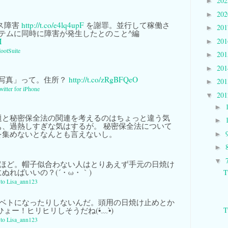
20
►
20
►
セス障害
http://t.co/e4lq4upF
を謝罪。並行して稼働さ
20
►
テムに同時に障害が発生したとのこと^編
20
M
►
ootSuite
20
►
20
►
写真」って。住所？
http://t.co/zRgBFQeO
20
►
witter for iPhone
20
▼
►
題と秘密保全法の関連を考えるのはちょっと違う気
►
ぁ、過熱しすぎな気はするが。 秘密保全法について
を集めないとなんとも言えないし。
►
►
▼
ほど。帽子似合わない人はとりあえず手元の日焼け
ぬればいいの？(´・ω・｀)
T
y to Lisa_ann123
ベトになったりしないんだ。頭用の日焼け止めとか
ょー！ヒリヒリしそうだね(•́﹏•̀)
T
y to Lisa_ann123