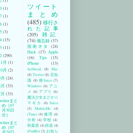
22
(1)
ツイート
20
(1)
まとめ
17
(1)
(485)
移行さ
16
(1)
れた記事
15
(3)
(205)
雑記
14
(15)
(74)
備忘録
(37)
技術ネタ
(24)
13
(11)
Hack
(17)
Apple
12
(290)
(16)
Tips
(15)
11月
(1)
iPhone
(13)
Jailbreak
(8)
Mac
10月
(2)
(8)
Twitter
(8)
豆知
9月
(24)
識
(8)
痛Suica
(7)
8月
(33)
Windows
(6)
アニ
メ
(6)
アプリ
(6)
7月
(33)
魔法少女まどか☆
witterまと
マギカ
(6)
Suica
め［07
(5)
MobileMe
(4)
月30日
iTunes
(4)
修理
(4)
分］
分析
(4)
学校
(4)
witterまと
秋葉原
(4)
鉄道
(4)
め［07
iFunBox
(3)
お知ら
月29日