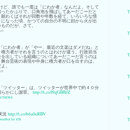
けど、誰でも一度は「にわか者」なんだよ。そして
知ったかぶりで、口角泡を飛ばしてあーだこーだと
T
。願わくばそれが回数や年数を経て、いろいろな情
うになった頃、かつての自分の不明に顔から火が出
いものだが、さて。
web
T
「にわか者」が「やー、最近の文楽はダメだね」と
、権力者がそれを言うのとはわけが違う。行政担当
T
金を出している組織についてあーだこーだ言うのは
、舞台芸術の表現や中身に権力者が口を出すのは、
だよ。
web
T
「ツイッター」は、ツイッターが世界中で約４０分
明らかにし謝罪。
http://t.co/l9qGBBJZ
T
47NEWS
の状況
http://t.co/b6a0eRBV
T
weetbot for iOS