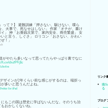
』って？】 避難訓練「押さない、駆けない、喋ら
を、火事で、死なせはしない」 作家「オチが、書け
イ」 神「お賽銭次第で、家内安全、商売繁盛」 女
いいと言う、しぐさ」 ロリコン「おさない、かわい
だぜ！」
web
道がやたら多いなって思ってたらやっぱり裏でなに
://t.co/dxd9VjIc
Echofon
リンク
りのデザインが2年くらい前な感じがするのは、端折っ
題が多いと思うんだよね。
痛S
る
Twitter for iPad
ブログ 
うにもこの国は歴史に学ばないんだな。そのうち治
てもおかしくないね。