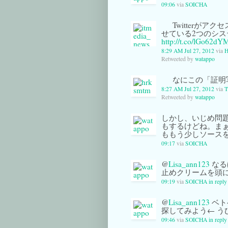
09:06
via
SOICHA
Twitterがアク
せている2つのシス
http://t.co/lGo62dY
8:29 AM Jul 27, 2012
via
H
Retweeted by
watappo
なにこの「証明
8:27 AM Jul 27, 2012
via
T
Retweeted by
watappo
しかし、いじめ問
もするけどね。ま
ももう少しソース
09:17
via
SOICHA
@
Lisa_ann123
なる
止めクリームを頭に
09:19
via
SOICHA
in repl
@
Lisa_ann123
ベト
探してみよう← うひ
09:46
via
SOICHA
in repl