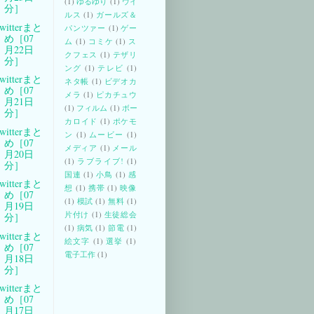
(1)
ゆるゆり
(1)
ウイ
分］
ルス
(1)
ガールズ＆
witterまと
パンツァー
(1)
ゲー
め［07
ム
(1)
コミケ
(1)
ス
月22日
クフェス
(1)
テザリ
分］
ング
(1)
テレビ
(1)
witterまと
ネタ帳
(1)
ビデオカ
め［07
メラ
(1)
ピカチュウ
月21日
(1)
フィルム
(1)
ボー
分］
カロイド
(1)
ポケモ
witterまと
ン
(1)
ムービー
(1)
め［07
メディア
(1)
メール
月20日
(1)
ラブライブ!
(1)
分］
国連
(1)
小鳥
(1)
感
witterまと
想
(1)
携帯
(1)
映像
め［07
(1)
模試
(1)
無料
(1)
月19日
片付け
(1)
生徒総会
分］
(1)
病気
(1)
節電
(1)
witterまと
絵文字
(1)
選挙
(1)
め［07
電子工作
(1)
月18日
分］
witterまと
め［07
月17日