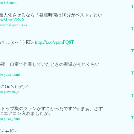
y to hrksmtm
T
最大化させるなら「昼寝時間は10分がベスト」とい
t.co/M3ojZRvX
weetmanager Series
T
…(σ×-｀) RT>
http://t.co/ejzmPQ8T
T
夜、自室で作業していたときの室温がそれくらい
T
y to yuka_ohmi
Go＼(^р^)／
y to playama_6
T
トップ機のファンがすごかったです^^;; まぁ、さす
いにエアコン入れましたが。
T
y to yuka_ohmi
ﾉ ←ｶｴﾚ