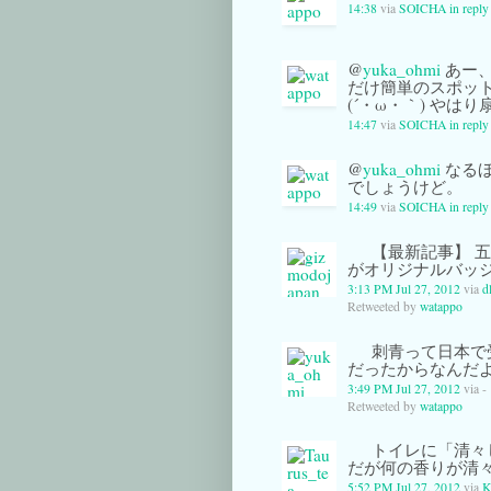
14:38
via
SOICHA
in repl
@
yuka_ohmi
あー、
だけ簡単のスポッ
(´・ω・｀) やは
14:47
via
SOICHA
in repl
@
yuka_ohmi
なるほ
でしょうけど。
14:49
via
SOICHA
in repl
【最新記事】 五輪×
がオリジナルバッ
3:13 PM Jul 27, 2012
via
dl
Retweeted by
watappo
刺青って日本で
だったからなんだ
3:49 PM Jul 27, 2012
via -
Retweeted by
watappo
トイレに「清々
だが何の香りが清
5:52 PM Jul 27, 2012
via
K