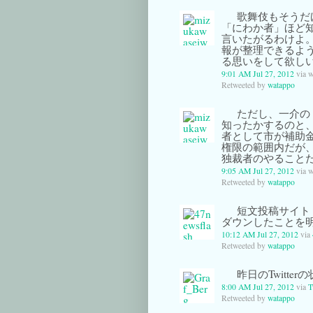
歌舞伎もそうだ
「にわか者」ほど
言いたがるわけよ
報が整理できるよ
る思いをして欲し
9:01 AM Jul 27, 2012
via 
Retweeted by
watappo
ただし、一介の
知ったかするのと
者として市が補助
権限の範囲内だが
独裁者のやること
9:05 AM Jul 27, 2012
via 
Retweeted by
watappo
短文投稿サイト
ダウンしたことを
10:12 AM Jul 27, 2012
via
Retweeted by
watappo
昨日のTwitter
8:00 AM Jul 27, 2012
via
T
Retweeted by
watappo