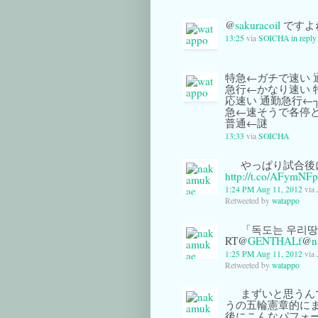
@
sakuracoil
ですよ
13:25
via
SOICHA
in reply
特急←ガチで速い 
急行←かなり速い 
応速い 通勤急行←
急←速そうで各停と
普通←謎
13:33
via
SOICHA
やっぱり試合後
http://t.co/AFymNF
1:24 PM Aug 11, 2012
via
Retweeted by
watappo
「독도는 우리
RT@
GENTHALf
@
n
1:25 PM Aug 11, 2012
via
Retweeted by
watappo
まずいと思うんで
うの五輪憲章的にま
後にこんなパフォ