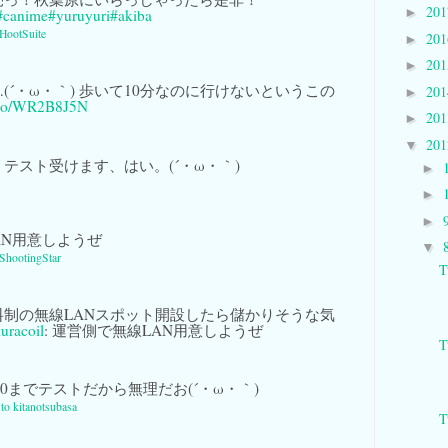
20
►
#canime
#yuruyuri
#akiba
HootSuite
20
►
20
►
(´・ω・｀) 歩いて10分なのに行けないというこの
20
►
t.co/WR2B8J5N
20
►
20
▼
テスト受けます、はい。(´・ω・｀)
►
►
►
AN用意しようぜ
▼
ShootingStar
T
料制の無線LANスポット開設したら儲かりそうな気
uracoil
: 運営側で無線LAN用意しようぜ
T
:30までテストだから無理だお(´・ω・｀)
 to kitanotsubasa
T