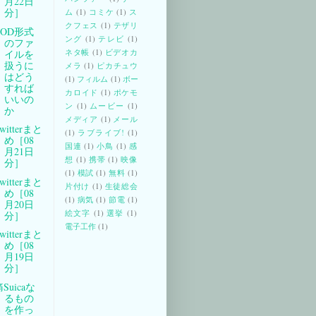
月22日
分］
ム
(1)
コミケ
(1)
ス
クフェス
(1)
テザリ
TOD形式
ング
(1)
テレビ
(1)
のファ
ネタ帳
(1)
ビデオカ
イルを
扱うに
メラ
(1)
ピカチュウ
はどう
(1)
フィルム
(1)
ボー
すれば
カロイド
(1)
ポケモ
いいの
ン
(1)
ムービー
(1)
か
メディア
(1)
メール
witterまと
(1)
ラブライブ!
(1)
め［08
国連
(1)
小鳥
(1)
感
月21日
想
(1)
携帯
(1)
映像
分］
(1)
模試
(1)
無料
(1)
witterまと
片付け
(1)
生徒総会
め［08
(1)
病気
(1)
節電
(1)
月20日
絵文字
(1)
選挙
(1)
分］
電子工作
(1)
witterまと
め［08
月19日
分］
Suicaな
るもの
を作っ