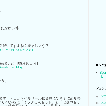
…
うにかゆい件
？眠いですよね？寝ましょう？
おふとんの中は暖かいです
 Twitterまとめ［08月10日分］
リンク
#watappo_blog
痛S
る
なう。
ブログ 
20
►
ます！今日からベルサール秋葉原にてきゃにめ夏祭
るゆり♪♪からは「ミラクるんセット」と「七森中セッ
20
►
売っ！秋葉原にいらっしゃったら是非！