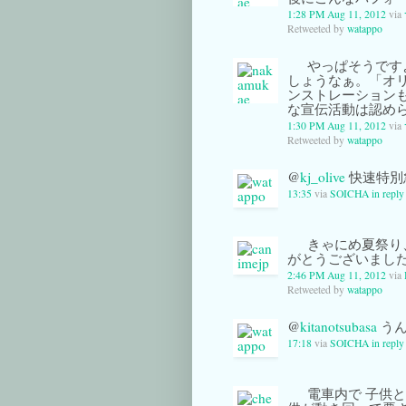
1:28 PM Aug 11, 2012
via
Retweeted by
watappo
やっぱそうですよ
しょうなぁ。「オ
ンストレーション
な宣伝活動は認め
1:30 PM Aug 11, 2012
via
Retweeted by
watappo
@
kj_olive
快速特別
13:35
via
SOICHA
in reply
きゃにめ夏祭り
がとうございまし
2:46 PM Aug 11, 2012
via
Retweeted by
watappo
@
kitanotsubasa
うん
17:18
via
SOICHA
in reply
電車内で 子供