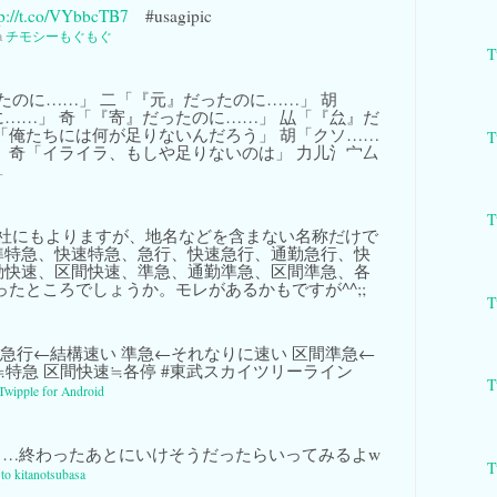
tp://t.co/VYbbcTB7
#usagipic
a
チモシーもぐもぐ
T
たのに……」 二「『元』だったのに……」 胡
……」 奇「『寄』だったのに……」 厸「『厽』だ
「俺たちには何が足りないんだろう」 胡「クソ……
T
 奇「イライラ、もしや足りないのは」 力儿氵宀厶
-
T
社にもよりますが、地名などを含まない名称だけで
準特急、快速特急、急行、快速急行、通勤急行、快
勤快速、区間快速、準急、通勤準急、区間準急、各
ったところでしょうか。モレがあるかもですが^^;;
T
間急行←結構速い 準急←それなりに速い 区間準急←
≒特急 区間快速≒各停 #東武スカイツリーライン
T
Twipple for Android
…終わったあとにいけそうだったらいってみるよw
T
 to kitanotsubasa