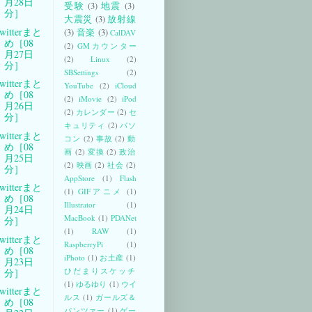
月28日
受験
(3)
地震
(3)
分］
大震災
(3)
放射線
witterまと
(3)
音楽
(3)
CalDAV
め［08
(2)
GMカウンター
月27日
(2)
Linux
(2)
分］
SBSettings
(2)
witterまと
YouTube
(2)
iCloud
め［08
(2)
iMovie
(2)
iPod
月26日
(2)
カレンダー
(2)
セ
分］
キュリティ
(2)
パソ
witterまと
コン
(2)
事故
(2)
動
め［08
画
(2)
変換
(2)
政治
月25日
(2)
映画
(2)
社会
(2)
分］
AppStore
(1)
Flash
witterまと
(1)
GIFアニメ
(1)
め［08
Illustrator
(1)
月24日
MacBook
(1)
PDANet
分］
(1)
RAW
(1)
witterまと
RaspberryPi
(1)
め［08
iPhoto
(1)
お土産
(1)
月23日
ひだまりスケッチ
分］
(1)
ゆるゆり
(1)
ウイ
witterまと
ルス
(1)
ガールズ＆
め［08
パンツァー
(1)
ゲー