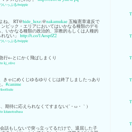
ついっぷる/twipple
T
ね。 RT@
hide_luxe
:@
nakamukae
五輪憲章違反で
リンピック・エリアにおいてはいかなる種類のデモ
も、いかなる種類の政治的、宗教的もしくは人種的
られない」
http://t.co/1AospfZ2
T
ついっぷる/twipple
急行←とにかく飛ばしまくり
T
 to kj_olive
、きゃにめくじゆるゆりくじは終了しましたっあり
T
た。
#canime
HootSuite
T
、期待に応えられなくてすまない(´・ω・｀)
 to kitanotsubasa
T
と会話もしないで突っ立ってるだけで、退屈した子