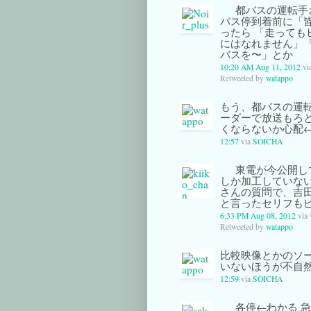
都バスの運転手さ
バス停到着前に「
ったら 「走って
にはなれません」
バスを〜」とか
10:20 AM Aug 11, 2012
vi
Retweeted by
watappo
もう、都バスの運転
ーダーで放送もろ
くならないか心配← 
12:57
via
SOICHA
東電が今公開し
しか加工していな
さんの質問で、吉
と言ったセリフも
6:33 PM Aug 08, 2012
via
Retweeted by
watappo
比較映像とかのソ
いないほうが不自然
12:59
via
SOICHA
各停←わかる 