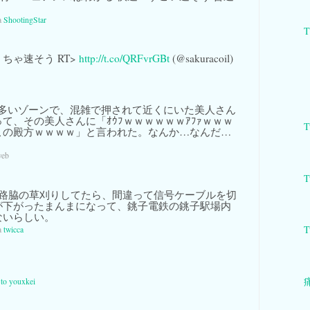
a
ShootingStar
ちゃ速そう RT>
http://t.co/QRFvrGBt
(@sakuracoil)
多いゾーンで、混雑で押されて近くにいた美人さん
て、その美人さんに「ｵｳﾌｗｗｗｗｗｗｱﾌｧｗｗｗ
T
この殿方ｗｗｗｗ」と言われた。なんか…なんだ…
web
T
線路脇の草刈りしてたら、間違って信号ケーブルを切
が下がったまんまになって、銚子電鉄の銚子駅場内
ないらしい。
T
a
twicca
痛
 to youxkei