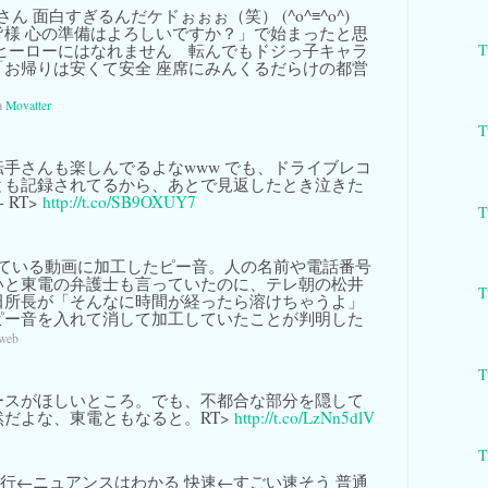
ん 面白すぎるんだケドぉぉぉ（笑） (^o^≡^o^)
皆様 心の準備はよろしいですか？」で始まったと思
T
もヒーローにはなれません 転んでもドジっ子キャラ
「お帰りは安くて安全 座席にみんくるだらけの都営
a
Movatter
T
手さんも楽しんでるよなwww でも、ドライブレコ
とも記録されてるから、あとで見返したとき泣きた
RT>
http://t.co/SB9OXUY7
T
ている動画に加工したピー音。人の名前や電話番号
いと東電の弁護士も言っていたのに、テレ朝の松井
T
田所長が「そんなに時間が経ったら溶けちゃうよ」
ピー音を入れて消して加工していたことが判明した
 web
T
ースがほしいところ。でも、不都合な部分を隠して
だよな、東電ともなると。RT>
http://t.co/LzNn5dlV
T
急行←ニュアンスはわかる 快速←すごい速そう 普通