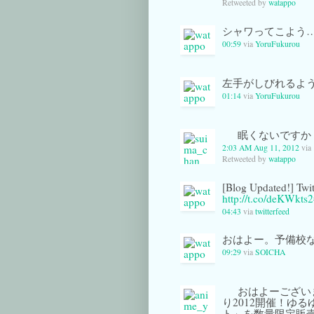
Retweeted by
watappo
シャワってこよう
00:59
via
YoruFukurou
左手がしびれるよ
01:14
via
YoruFukurou
眠くないですか
2:03 AM Aug 11, 2012
via
Retweeted by
watappo
[Blog Updated!]
http://t.co/deKWkts2
04:43
via
twitterfeed
おはよー。予備校
09:29
via
SOICHA
おはよーござい
り2012開催！ゆ
ト」を数量限定販