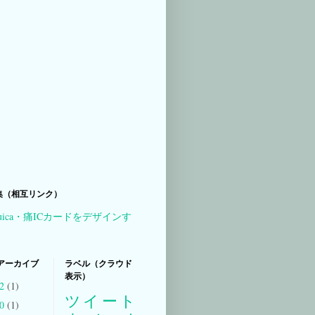
集（相互リンク）
uica・痛ICカードをデザインす
アーカイブ
ラベル（クラウド
表示）
22
(1)
ツイート
20
(1)