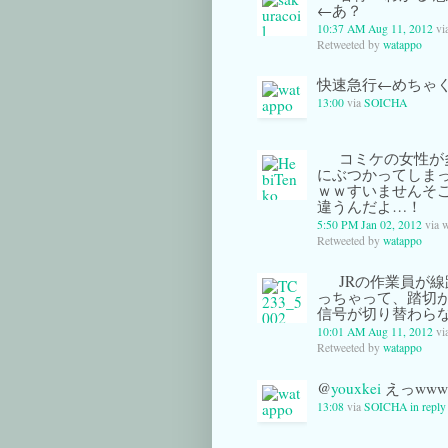
←あ？
10:37 AM Aug 11, 2012
vi
Retweeted by
watappo
快速急行←めちゃく
13:00
via
SOICHA
コミケの女性が
にぶつかってしまっ
ｗｗすいませんそ
違うんだよ…！
5:50 PM Jan 02, 2012
via 
Retweeted by
watappo
JRの作業員が
っちゃって、踏切
信号が切り替わら
10:01 AM Aug 11, 2012
vi
Retweeted by
watappo
@
youxkei
えっwww
13:08
via
SOICHA
in reply