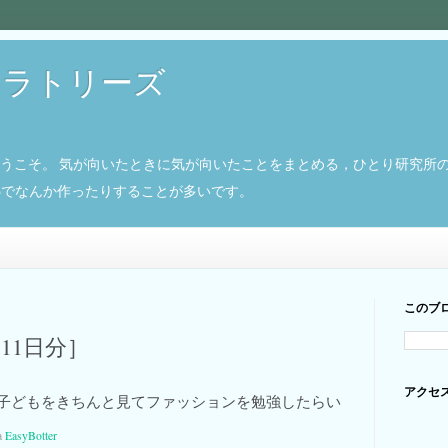
ボラトリーズ
ようこそ。 気が向いたときに気が向いたことをまとめる，ひとり研究所
8266でなんか作ったりすることが多いです。
このブ
月11日分］
アクセ
子どもをきちんと見てファッションを勉強したらい
a
EasyBotter