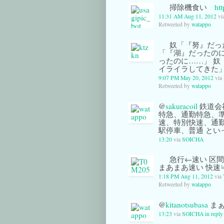
掃除機食い
ht
11:31 AM Aug 11, 2012
vi
Retweeted by
watappo
奴「『努』だっ
「『湖』だったのに
ったのに……」 奴
イライラしてきた」
9:07 PM May 20, 2012
via 
Retweeted by
watappo
@
sakuracoil
鉄道会
特急、通勤特急、
速、特別快速、通
駅停車、普通 とい
13:20
via
SOICHA
急行←速い 区
まあまあ速い 快速
1:18 PM Aug 11, 2012
via
Retweeted by
watappo
@
kitanotsubasa
まぁ
13:23
via
SOICHA
in reply