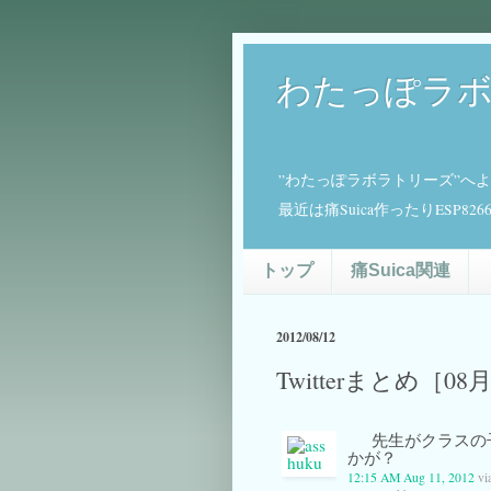
わたっぽラ
”わたっぽラボラトリーズ”へ
最近は痛Suica作ったりESP
トップ
痛Suica関連
2012/08/12
Twitterまとめ［08
先生がクラスの
かが？
12:15 AM Aug 11, 2012
vi