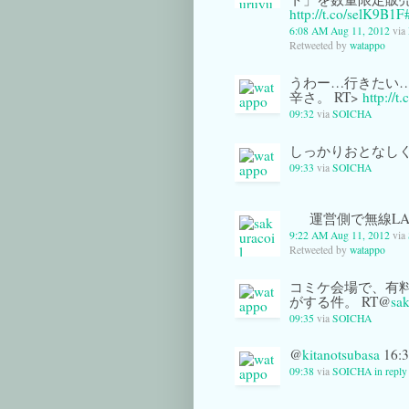
http://t.co/selK9B1F
6:08 AM Aug 11, 2012
via
Retweeted by
watappo
うわー…行きたい…
辛さ。 RT>
http://
09:32
via
SOICHA
しっかりおとなしく
09:33
via
SOICHA
運営側で無線L
9:22 AM Aug 11, 2012
via
Retweeted by
watappo
コミケ会場で、有
がする件。 RT@
sak
09:35
via
SOICHA
@
kitanotsubasa
16
09:38
via
SOICHA
in reply