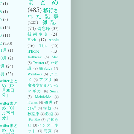
まとめ
17
(1)
(485)
移行さ
16
(1)
れた記事
15
(3)
(205)
雑記
14
(15)
(74)
備忘録
(37)
技術ネタ
(24)
13
(11)
Hack
(17)
Apple
12
(290)
(16)
Tips
(15)
11月
(1)
iPhone
(13)
Jailbreak
(8)
Mac
10月
(2)
(8)
Twitter
(8)
豆知
9月
(24)
識
(8)
痛Suica
(7)
8月
(33)
Windows
(6)
アニ
メ
(6)
アプリ
(6)
witterまと
め［08
魔法少女まどか☆
月30日
マギカ
(6)
Suica
分］
(5)
MobileMe
(4)
iTunes
(4)
修理
(4)
witterまと
め［08
分析
(4)
学校
(4)
月29日
秋葉原
(4)
鉄道
(4)
分］
iFunBox
(3)
お知ら
witterまと
せ
(3)
インターネ
め［08
ット
(3)
写真
(3)