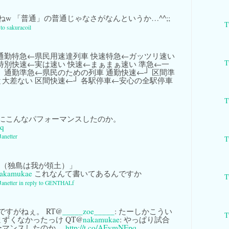
ねw 「普通」の普通じゃなさがなんというか…^^;;
T
 to sakuracoil
通勤特急←県民用速達列車 快速特急←ガッツリ速い
T
特別快速←実は速い 快速←まぁまぁ速い 準急←一
┐ 通勤準急←県民のための列車 通勤快速←┘ 区間準
大差ない 区間快速←┘ 各駅停車←安心の全駅停車
T
にこんなパフォーマンスしたのか。
pq
Janetter
T
땅（独島は我が領土）」
akamukae
これなんて書いてあるんですか
T
Janetter
in reply to GENTHALf
すがねぇ。 RT@
_____zoe_____
: たーしかこうい
T
ずくなかったっけ QT@
nakamukae
: やっぱり試合
ーマンスしたのか。
http://t.co/AFymNFpq