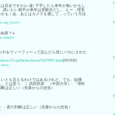
T
は百合ですか(←違) 下手したら来年が無いかもし
に、誘いたい相手が来年は受験生だし。 んー…理系
いかも！あ、あとはカメラを通して…っていう方法
y to only_b2st513
由席？w
y to T0M205
: Wi-Fiをウィーフィーって読んだら皆にバカにされた
T
.jp/news23vip/lite/archives/4267093.html
[005SH]
a
twicca
T
しいとも言えるわけではあるけれど。でも、結構
」とは思う。｜ 武田邦彦 （中部大学）: 「理科
判断は正しい（先輩からの忠告）
D
T
・・君の判断は正しい（先輩からの忠告）
7