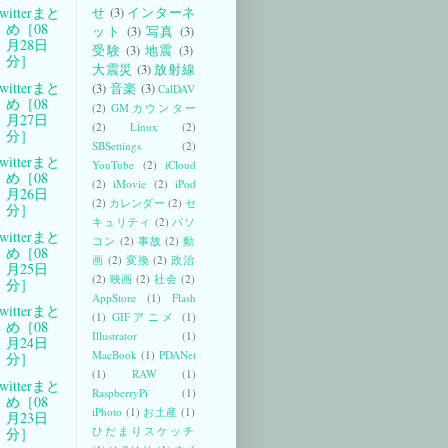
witterまと
せ
(3)
インターネ
め［08
ット
(3)
写真
(3)
月28日
受験
(3)
地震
(3)
分］
大震災
(3)
放射線
witterまと
(3)
音楽
(3)
CalDAV
め［08
(2)
GMカウンター
月27日
(2)
Linux
(2)
分］
SBSettings
(2)
witterまと
YouTube
(2)
iCloud
め［08
(2)
iMovie
(2)
iPod
月26日
(2)
カレンダー
(2)
セ
分］
キュリティ
(2)
パソ
witterまと
コン
(2)
事故
(2)
動
め［08
画
(2)
変換
(2)
政治
月25日
(2)
映画
(2)
社会
(2)
分］
AppStore
(1)
Flash
witterまと
(1)
GIFアニメ
(1)
め［08
Illustrator
(1)
月24日
MacBook
(1)
PDANet
分］
(1)
RAW
(1)
witterまと
RaspberryPi
(1)
め［08
iPhoto
(1)
お土産
(1)
月23日
ひだまりスケッチ
分］