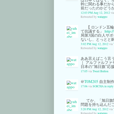
幹に関わる事だから
前だったのかどう
12:03 PM Aug 12, 2012
vi
Retweeted by
watappo
【 ロンドン五輪
て抗議する」
http:/
局第3国の白人サ
ないし、とっとと
3:02 PM Aug 12, 2012
via
Retweeted by
watappo
ああ言えばこう言
｜ アルファルファモ
日本の”旭日旗”応
17:05
via
Tweet Button
@
T0M205
自主制作
17:06
via
SOICHA
in repl
てか、「旭日旗
問題を持ち込んだ
3:20 PM Aug 12, 2012
via
Retweeted by
watappo