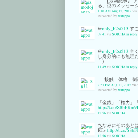
【最新記事】 
る」謎のメッセー
1:10 AM Aug 12, 2012
via
Retweeted by
watappo
@
only_b2st513
すご
09:41
via
SOICHA
in repl
@
only_b2st513
全く
し身分的にも無理だ
｀)
11:49
via
SOICHA
in repl
接触 体格 刺激
2:33 PM Aug 11, 2012
via
Retweeted by
watappo
「金銭」「権力」「結
http://t.co/S8bFRm9
12:56
via
SOICHA
ちなみにそのあと
RT>
http://t.co/S8
12:56
via
SOICHA