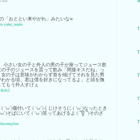
痛
a web
の「おととい来やがれ」みたいなw
y to yuhei_imabe
T
T
、小さい女の子と外人の男の子が座ってジュース飲
女の子のジュースを貰って飲み「間接キスだね」っ
、女の子は意味がわからず首を傾げてそれを見た男
T
がわかる頃、君は僕を好きになってるよ」と頭を撫
してもう外人すげぇ
a
Krile2
T
 ( ‘ω’)傷付いて ( ‘ω’)くじけそうに ( ‘ω’)なったとき
( ‘ω’)そばにいて ( ‘ω’)笑ってあげるよ ( ՞ਊ ՞)そのざ
T
ShootingStar