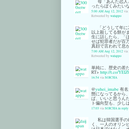
母「あんた恋人
ったらぼくみたい
5:00 AM Aug 12, 2012
via
Retweeted by
watappo
「どうして年に
以上殺してる餅が
生に話したら、「
せば犯罪者だが百
真顔で言われて息
7:00 AM Aug 12, 2012
via
Retweeted by
watappo
単純に、歴史の差だ
RT>
http://t.co/YE
16:54
via
SOICHA
@
yuhei_imabe
有名
態になってるから
ば、いいと思うん
ト偏向型も、少し
17:03
via
SOICHA
in repl
私は韓国選手の
く、一人のオリン
は日本ではなく、