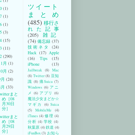
22
(1)
ツイート
20
(1)
まとめ
17
(1)
(485)
移行さ
16
(1)
れた記事
15
(3)
(205)
雑記
14
(15)
(74)
備忘録
(37)
技術ネタ
(24)
13
(11)
Hack
(17)
Apple
12
(290)
(16)
Tips
(15)
11月
(1)
iPhone
(13)
Jailbreak
(8)
Mac
10月
(2)
(8)
Twitter
(8)
豆知
9月
(24)
識
(8)
痛Suica
(7)
8月
(33)
Windows
(6)
アニ
メ
(6)
アプリ
(6)
witterまと
め［08
魔法少女まどか☆
月30日
マギカ
(6)
Suica
分］
(5)
MobileMe
(4)
iTunes
(4)
修理
(4)
witterまと
め［08
分析
(4)
学校
(4)
月29日
秋葉原
(4)
鉄道
(4)
分］
iFunBox
(3)
お知ら