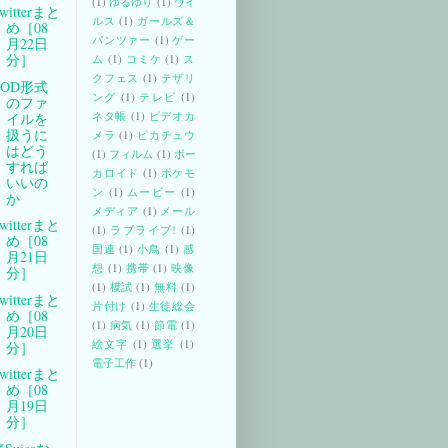
(1)
ゆるゆり
(1)
ウイ
witterまと
ルス
(1)
ガールズ＆
め［08
パンツァー
(1)
ゲー
月22日
分］
ム
(1)
コミケ
(1)
ス
クフェス
(1)
テザリ
TOD形式
ング
(1)
テレビ
(1)
のファ
ネタ帳
(1)
ビデオカ
イルを
扱うに
メラ
(1)
ピカチュウ
はどう
(1)
フィルム
(1)
ボー
すれば
カロイド
(1)
ポケモ
いいの
ン
(1)
ムービー
(1)
か
メディア
(1)
メール
witterまと
(1)
ラブライブ!
(1)
め［08
国連
(1)
小鳥
(1)
感
月21日
想
(1)
携帯
(1)
映像
分］
(1)
模試
(1)
無料
(1)
witterまと
片付け
(1)
生徒総会
め［08
(1)
病気
(1)
節電
(1)
月20日
絵文字
(1)
選挙
(1)
分］
電子工作
(1)
witterまと
め［08
月19日
分］