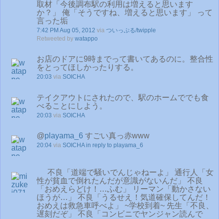
取材「今後調布駅の利用は増えると思います
か？」 俺「そうですね、増えると思います」 って
言った垢
7:42 PM Aug 05, 2012
via
ついっぷる/twipple
Retweeted by
watappo
お店のドアに9時までって書いてあるのに。整合性
をとってほしかったりする。
20:03
via
SOICHA
テイクアウトにされたので、駅のホームででも食
べることにしよう。
20:03
via
SOICHA
@
playama_6
すごい真っ赤www
20:04
via
SOICHA
in reply to playama_6
不良「道端で騒いでんじゃねーよ」 通行人「女
性が貧血で倒れたんだが意識がないんだ」 不良
「おめえらどけ！…ふむ」 リーマン「動かさない
ほうが…」 不良「うるせえ！気道確保してんだ！
おめえは救急車呼べよ」 ~学校到着~ 先生「不良、
遅刻だぞ」 不良「コンビニでヤンジャン読んで