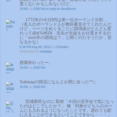
悪くないかもしれないけど。
19:00
via
SOICHA
in reply to GemBoom
1772年の今日8/5は第一次ポーランド分割．
（友人のポーランド人が教科書見せてくれたんだ
けど，ページをめくるごとに国境線がどんどん変
わって@&%#€£¥．先生が生徒をお仕置きするの
に「xxxx年の国境は？」と聞くのだそうだが，宜
なるかな）
6:39 PM Aug 05, 2012
via
Echofon
Retweeted by
watappo
授業終わったー。
19:56
via
SOICHA
Subwayの閉店になんとか間に合った^^;;
19:59
via
SOICHA
宮城県民なのに 取材「今回の見学会で気になっ
たのはどこでしたか？」 俺「列車がどちらのホー
ムにも入れるようになったことです。遅れても駅
に入ることができるということですから・・・」