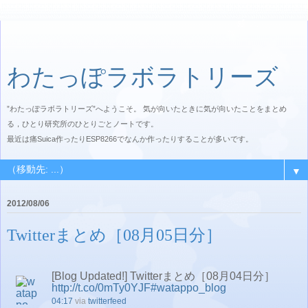
わたっぽラボラトリーズ
”わたっぽラボラトリーズ”へようこそ。 気が向いたときに気が向いたことをまとめ
る，ひとり研究所のひとりごとノートです。
最近は痛Suica作ったりESP8266でなんか作ったりすることが多いです。
▼
2012/08/06
Twitterまとめ［08月05日分］
[Blog Updated!] Twitterまとめ［08月04日分］
http://t.co/0mTy0YJF
#watappo_blog
04:17
via
twitterfeed