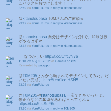
ュバックをおつけします！！←
22:49
via
YoruFukurou
in reply to kitanotsubasa
@
kitanotsubasa
T0Mさんのご依頼ｗ
23:12
via
YoruFukurou
in reply to kitanotsubasa
@
kitanotsubasa
自分はデザインだけで、印刷は彼
がやるはずｗ
23:13
via
YoruFukurou
in reply to kitanotsubasa
なつかしい
http://t.co/CfrcyN7a
11:18 PM Aug 05, 2012
via
Camera on iOS
Retweeted by
watappo
@
T0M205
さんから頼まれてデザインしてみた。だ
いたい完成。
http://t.co/1cdIHSN5
23:25
via
YoruFukurou
@
T0M205
@
kitanotsubasa
一応できあがったよ。
修正点などの希望があれば言ってくれｗ
https://t.co/5bcSeF6o
23:30
via
YoruFukurou
in reply to T0M205