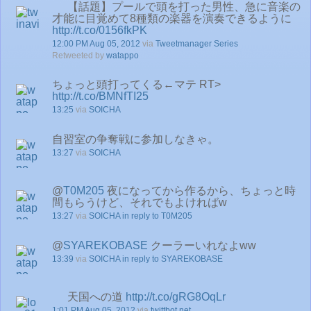
【話題】プールで頭を打った男性、急に音楽の
才能に目覚めて8種類の楽器を演奏できるように
http://t.co/0156fkPK
12:00 PM Aug 05, 2012
via
Tweetmanager Series
Retweeted by
watappo
ちょっと頭打ってくる←マテ RT>
http://t.co/BMNfTI25
13:25
via
SOICHA
自習室の争奪戦に参加しなきゃ。
13:27
via
SOICHA
@
T0M205
夜になってから作るから、ちょっと時
間もらうけど、それでもよければw
13:27
via
SOICHA
in reply to T0M205
@
SYAREKOBASE
クーラーいれなよww
13:39
via
SOICHA
in reply to SYAREKOBASE
天国への道
http://t.co/gRG8OqLr
1:01 PM Aug 05, 2012
via
twittbot.net