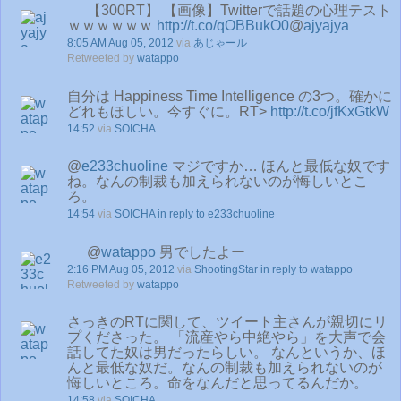
【300RT】 【画像】Twitterで話題の心理テスト
ｗｗｗｗｗｗ
http://t.co/qOBBukO0
@
ajyajya
8:05 AM Aug 05, 2012
via
あじゃール
Retweeted by
watappo
自分は Happiness Time Intelligence の3つ。確かに
どれもほしい。今すぐに。RT>
http://t.co/jfKxGtkW
14:52
via
SOICHA
@
e233chuoline
マジですか… ほんと最低な奴です
ね。なんの制裁も加えられないのが悔しいとこ
ろ。
14:54
via
SOICHA
in reply to e233chuoline
@
watappo
男でしたよー
2:16 PM Aug 05, 2012
via
ShootingStar
in reply to watappo
Retweeted by
watappo
さっきのRTに関して、ツイート主さんが親切にリ
プくださった。 「流産やら中絶やら」を大声で会
話してた奴は男だったらしい。 なんというか、ほ
んと最低な奴だ。なんの制裁も加えられないのが
悔しいところ。命をなんだと思ってるんだか。
14:58
via
SOICHA