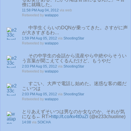
僚に就職した。
11:58 PM Aug 04, 2012
via web
Retweeted by
watappo
中学生くらいのDQNが乗ってきた。さすがに声
が大きすぎるわ…
1:59 PM Aug 05, 2012
via
ShootingStar
Retweeted by
watappo
その中学生の会話から流産やら中絶やらそうい
う言葉が聞こえてくるんだけど、もうやだ
2:03 PM Aug 05, 2012
via
ShootingStar
Retweeted by
watappo
すごい、大声で電話し始めた。迷惑な客の鑑だ
こいつは
2:03 PM Aug 05, 2012
via
ShootingStar
Retweeted by
watappo
とりあえずそいつは男なのか女なのか、それが気
になる← RT>
http://t.co/kv4t0uZl
(@e233chuoline)
14:08
via
SOICHA