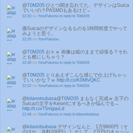
@
T0M205
ひとつ聞き忘れてた。デザインはSuica
でいいの？PASMOもあるけど←
22:20
via
YoruFukurou
in reply to T0M205
痛Suicaのデザインなるものを1時間程度でやって
みようと思う。
22:20
via
YoruFukurou
@
T0M205
おｋｗ 画像は縦のままで頑張る？それ
とも横にしちゃう？
22:26
via
YoruFukurou
in reply to T0M205
@
T0M205
とりあえずこんな感じで仕上げちゃっ
ていいかな？ｗ
http://t.co/K0MlvQKC
22:32
via
YoruFukurou
in reply to T0M205
@
kitanotsubasa
@
T0M205
まもなく完成ｗ 左下の
Suicaの文字をKeion!にするべきか悩んでる←
http://t.co/75mgqvLd
22:48
via
YoruFukurou
in reply to kitanotsubasa
@
kitanotsubasa
デザインなんと、1万9800円（そ
のほか、送料200円）！ そして、2万円のキャッシ