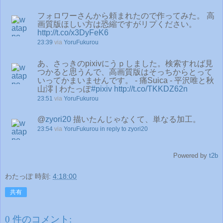
フォロワーさんから頼まれたので作ってみた。 高
画質版ほしい方は恐縮ですがリプください。
http://t.co/x3DyFeK6
23:39
via
YoruFukurou
あ、さっきのpixivにうｐしました。検索すれば見
つかると思うんで、高画質版はそっちからとって
いってかまいませんです。 - 痛Suica - 平沢唯と秋
山澪 | わたっぽ
#pixiv
http://t.co/TKKDZ62n
23:51
via
YoruFukurou
@
zyori20
描いたんじゃなくて、単なる加工。
23:54
via
YoruFukurou
in reply to zyori20
Powered by
t2b
わたっぽ
時刻:
4:18:00
共有
0 件のコメント: