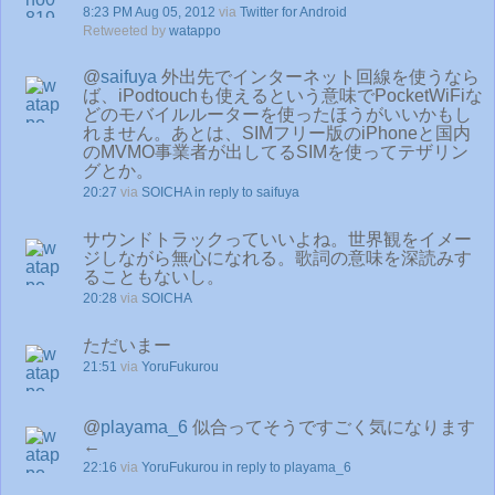
8:23 PM Aug 05, 2012
via
Twitter for Android
Retweeted by
watappo
@
saifuya
外出先でインターネット回線を使うなら
ば、iPodtouchも使えるという意味でPocketWiFiな
どのモバイルルーターを使ったほうがいいかもし
れません。あとは、SIMフリー版のiPhoneと国内
のMVMO事業者が出してるSIMを使ってテザリン
グとか。
20:27
via
SOICHA
in reply to saifuya
サウンドトラックっていいよね。世界観をイメー
ジしながら無心になれる。歌詞の意味を深読みす
ることもないし。
20:28
via
SOICHA
ただいまー
21:51
via
YoruFukurou
@
playama_6
似合ってそうですごく気になります
←
22:16
via
YoruFukurou
in reply to playama_6