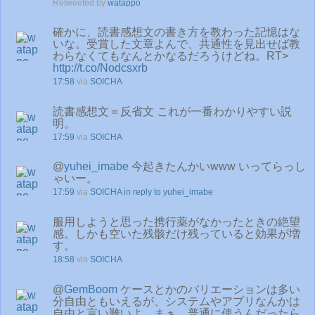
Retweeted by
watappo
確かに、読書感想文の書き方を教わった記憶はな
いな。受賞した文章よんで、共通性を見出せば教
わらなくてもなんとかなるだろうけどね。RT>
http://t.co/Nodcsxrb
17:58
via
SOICHA
読書感想文＝反省文 これが一番わかりやすい説
明。
17:59
via
SOICHA
@
yuhei_imabe
今起きたんかいwww いってらっし
ゃいー。
17:59
via
SOICHA
in reply to yuhei_imabe
服用しようと思った携行薬がなかったときの絶望
感。しかも空いた残骸だけ残っていると効果が増
す。
18:58
via
SOICHA
@
GemBoom
ケースとかのバリエーションは多い
分自由ともいえるが、システムやアプリなんかは
自由と言い難いよ。まぁ、普通に使うんだったら