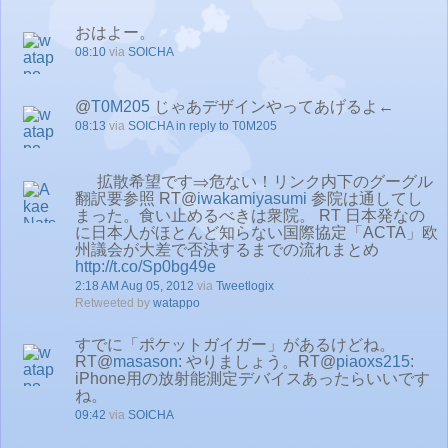
おはよー。
08:10
via
SOICHA
@
T0M205
じゃあデザインやってあげるよ←
08:13
via
SOICHA
in reply to T0M205
拡散希望です⇒危ない！リンク内下のグーグル
翻訳要参照 RT@
iwakamiyasumi
参院は通してし
まった。食い止めるべきは衆院。 RT 日本発なの
に日本人がほとんど知らない国際協定「ACTA」欧
州議会が大差で否決するまでの流れまとめ
http://t.co/Sp0bg49e
2:18 AM Aug 05, 2012
via
Tweetlogix
Retweeted by
watappo
すでに「ポケットガイガー」があるけどね。
RT@
masason
: やりましょう。RT@
piaoxs215
:
iPhone用の放射能測定デバイスあったらいいです
ね。
09:42
via
SOICHA