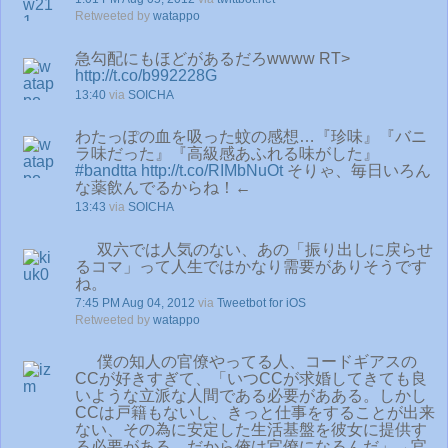
Retweeted by
watappo
急勾配にもほどがあるだろwwww RT>
http://t.co/b992228G
13:40
via
SOICHA
わたっぽの血を吸った蚊の感想…『珍味』『バニ
ラ味だった』『高級感あふれる味がした』
#bandtta
http://t.co/RIMbNuOt
そりゃ、毎日いろん
な薬飲んでるからね！←
13:43
via
SOICHA
双六では人気のない、あの「振り出しに戻らせ
るコマ」って人生ではかなり需要がありそうです
ね。
7:45 PM Aug 04, 2012
via
Tweetbot for iOS
Retweeted by
watappo
僕の知人の官僚やってる人、コードギアスの
CCが好きすぎて、「いつCCが求婚してきても良
いような立派な人間である必要があある。しかし
CCは戸籍もないし、きっと仕事をすることが出来
ない、その為に安定した生活基盤を彼女に提供す
る必要がある、だから俺は官僚になるんだ」→官