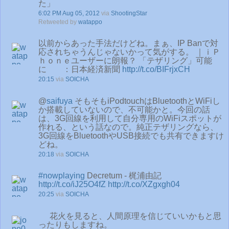
た」
6:02 PM Aug 05, 2012
via
ShootingStar
Retweeted by
watappo
以前からあった手法だけどね。まぁ、IP Banで対
応されちゃうんじゃないかって気がする。 ｜ｉＰ
ｈｏｎｅユーザーに朗報？ 「テザリング」可能
に ：日本経済新聞
http://t.co/BIFrjxCH
20:15
via
SOICHA
@
saifuya
そもそもiPodtouchはBluetoothとWiFiし
か搭載していないので、不可能かと。今回の話
は、3G回線を利用して自分専用のWiFiスポットが
作れる、という話なので。純正テザリングなら、
3G回線をBluetoothやUSB接続でも共有できますけ
どね。
20:18
via
SOICHA
#nowplaying
Decretum - 梶浦由記
http://t.co/iJ25O4fZ
http://t.co/XZgxgh04
20:25
via
SOICHA
花火を見ると、人間原理を信じていいかもと思
ったりもしますね。