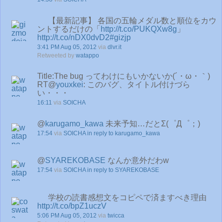
【最新記事】 各国の五輪メダル数と順位をカウ
ントするだけの「
http://t.co/PUKQXw8g
」
http://t.co/nDX0dvD2
#gizjp
3:41 PM Aug 05, 2012
via
dlvr.it
Retweeted by
watappo
Title:The bug ってわけにもいかないか(´・ω・｀)
RT@
youxkei
: このバグ、タイトル付けづら
い・・・
16:11
via
SOICHA
@
karugamo_kawa
未来予知…だとΣ(゜Д゜；)
17:54
via
SOICHA
in reply to karugamo_kawa
@
SYAREKOBASE
なんか意外だわw
17:54
via
SOICHA
in reply to SYAREKOBASE
学校の読書感想文をコピペで済ますべき理由
http://t.co/bpZ1uczV
5:06 PM Aug 05, 2012
via
twicca