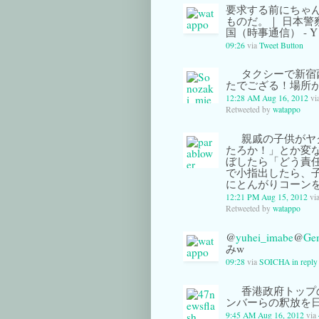
要求する前にちゃ
ものだ。｜ 日本
国（時事通信） - 
09:26
via
Tweet Button
タクシーで新宿
たでござる！場所
12:28 AM Aug 16, 2012
vi
Retweeted by
watappo
親戚の子供がヤ
たろか！」とか変
ぼしたら「どう責
で小指出したら、
にとんがりコーン
12:21 PM Aug 15, 2012
vi
Retweeted by
watappo
@
yuhei_imabe
@
Ge
みw
09:28
via
SOICHA
in repl
香港政府トップ
ンバーらの釈放を
9:45 AM Aug 16, 2012
via