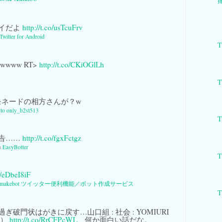
痛
イだよ
http://t.co/usTcuFrv
Twitter for Android
T
www RT>
http://t.co/CKiOGlLh
T
ネードの相方さんが？w
y to only_b2st513
T
告……
http://t.co/fgxFctgz
a
EasyBotter
T
co/eDbeI8iF
makebot ツイッター便利機能／ボット作成サービス
T
ぎ破門状はがきに戻す…山口組 : 社会 : YOMIURI
聞）
http://t.co/RrCFPcWL
何か面白い話だな。