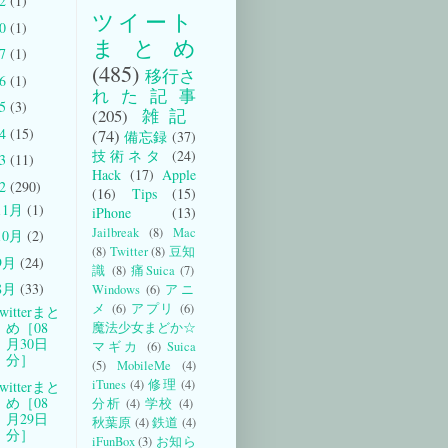
22
(1)
ツイート
20
(1)
まとめ
17
(1)
(485)
移行さ
16
(1)
れた記事
15
(3)
(205)
雑記
14
(15)
(74)
備忘録
(37)
技術ネタ
(24)
13
(11)
Hack
(17)
Apple
12
(290)
(16)
Tips
(15)
11月
(1)
iPhone
(13)
Jailbreak
(8)
Mac
10月
(2)
(8)
Twitter
(8)
豆知
9月
(24)
識
(8)
痛Suica
(7)
8月
(33)
Windows
(6)
アニ
メ
(6)
アプリ
(6)
witterまと
め［08
魔法少女まどか☆
月30日
マギカ
(6)
Suica
分］
(5)
MobileMe
(4)
iTunes
(4)
修理
(4)
witterまと
め［08
分析
(4)
学校
(4)
月29日
秋葉原
(4)
鉄道
(4)
分］
iFunBox
(3)
お知ら