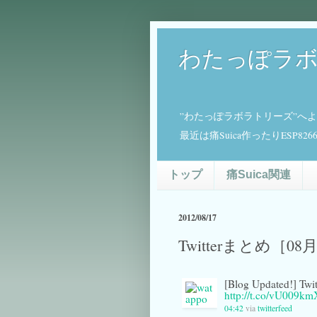
わたっぽラ
”わたっぽラボラトリーズ”へ
最近は痛Suica作ったりESP
トップ
痛Suica関連
2012/08/17
Twitterまとめ［08
[Blog Updated!]
http://t.co/vU009km
04:42
via
twitterfeed