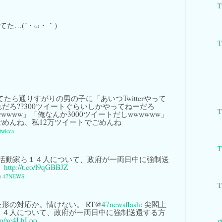
T
てた…(´・ω・｀)
やってたら通りすがりの男の子に「あいつTwitterやって
だろ??300ツイートぐらいしかやってねーだろ
T
wwwww」「俺なんか3000ツイートだしwwwwww」
めんね、私12万ツイートでごめんね
twicca
T
活動家ら１４人について、政府が一両日中に強制送
。
http://t.co/l9qGBBJZ
a
47NEWS
T
形の対応か。情けない。 RT@
47newsflash
: 尖閣上
１４人について、政府が一両日中に強制送還する方
.co/xc4LhLoo