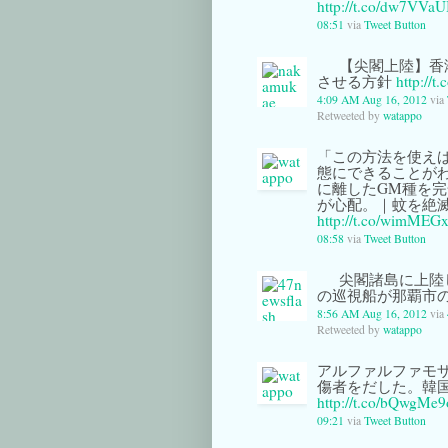
http://t.co/dw7VVa
08:51
via
Tweet Button
【尖閣上陸】香
させる方針
http://t
4:09 AM Aug 16, 2012
via
Retweeted by
watappo
「この方法を使え
態にできることが
に離したGM種を
が心配。｜蚊を絶
http://t.co/wimME
08:58
via
Tweet Button
尖閣諸島に上陸
の巡視船が那覇市
8:56 AM Aug 16, 2012
via
Retweeted by
watappo
アルファルファモザ
傷者をだした。韓国
http://t.co/bQwgMe9
09:21
via
Tweet Button