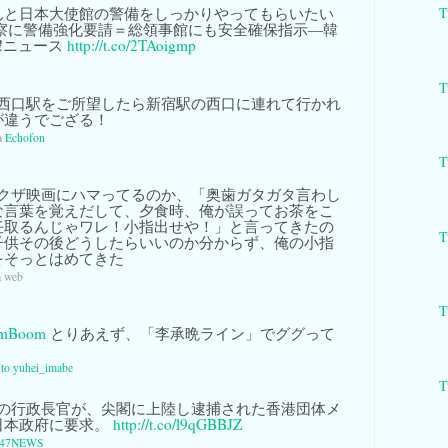
んと日本大使館の警備をしっかりやってもらいたい
T
警察に警備強化要請＝総領事館にも安全確保指示―韓
Y!ニュース
http://t.co/2TAoigmp
T
西口駅をご所望したら新宿駅の西口に連れて行かれ
が違うでござる！
a
Echofon
T
クザ映画にハマってるのか、「奥歯ガタガタ言わし
な言葉を覚えだして、夕食時、俺が誤ってお茶をこ
任取るんじゃワレ！小指出せや！」と言ってきたの
T
子供その後どうしたらいいのか分からず、俺の小指
をそっとはめてきた
a web
T
mBoom
とりあえず、「李承晩ライン」でググって
y to yuhei_imabe
T
の行政長官が、尖閣に上陸し逮捕された香港団体メ
日本政府に要求。
http://t.co/l9qGBBJZ
47NEWS