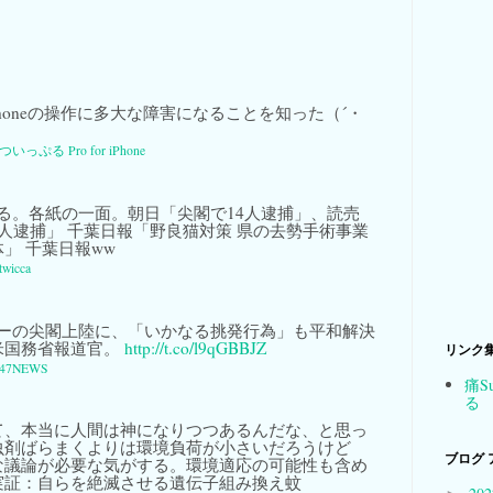
honeの操作に多大な障害になることを知った（´・
ついっぷる Pro for iPhone
る。各紙の一面。朝日「尖閣で14人逮捕」、読売
人逮捕」 千葉日報「野良猫対策 県の去勢手術事業
」 千葉日報ww
twicca
ーの尖閣上陸に、「いかなる挑発行為」も平和解決
米国務省報道官。
http://t.co/l9qGBBJZ
リンク
47NEWS
痛S
る
て、本当に人間は神になりつつあるんだな、と思っ
虫剤ばらまくよりは環境負荷が小さいだろうけど
ブログ 
な議論が必要な気がする。環境適応の可能性も含め
実証：自らを絶滅させる遺伝子組み換え蚊