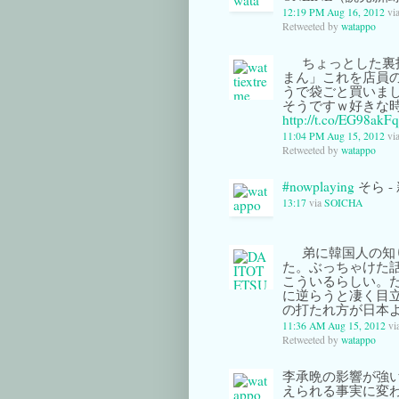
12:19 PM Aug 16, 2012
vi
Retweeted by
watappo
ちょっとした裏
まん」これを店員
うで袋ごと買いま
そうですｗ好きな
http://t.co/EG98akFq
11:04 PM Aug 15, 2012
vi
Retweeted by
watappo
#nowplaying
そら -
13:17
via
SOICHA
弟に韓国人の知
た。ぶっちゃけた
こういるらしい。
に逆らうと凄く目
の打たれ方が日本
11:36 AM Aug 15, 2012
vi
Retweeted by
watappo
李承晩の影響が強
えられる事実に変わ