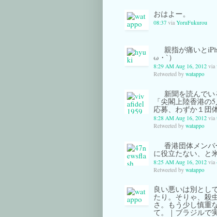
おはよー。
08:37
via
YoruFukurou
親指が痛いとiP
ω・`）
8:29 AM Aug 16, 2012
via
Retweeted by
watappo
新聞を読んでい
「尖閣上陸香港の5
応募、わずか１団体
8:28 AM Aug 16, 2012
via
Retweeted by
watappo
香港団体メンバ
に役立たない、と
8:25 AM Aug 16, 2012
via
Retweeted by
watappo
良い悪いは別とし
たり。そりゃ、殺
さ。もう少し慎重
て。｜ブラジルで