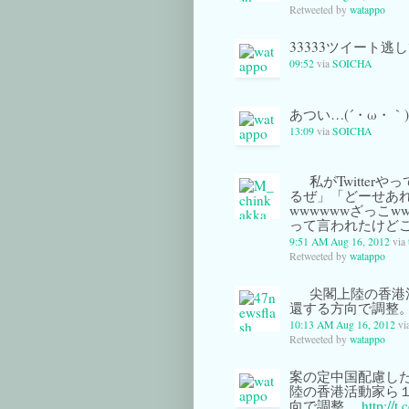
Retweeted by
watappo
33333ツイート逃し
09:52
via
SOICHA
あつい…(´・ω・｀)
13:09
via
SOICHA
私がTwitter
るぜ」「どーせあれ
wwwwwwざっこw
って言われたけどご
9:51 AM Aug 16, 2012
via
Retweeted by
watappo
尖閣上陸の香港
還する方向で調整
10:13 AM Aug 16, 2012
vi
Retweeted by
watappo
案の定中国配慮した
陸の香港活動家ら
向で調整。
http://t