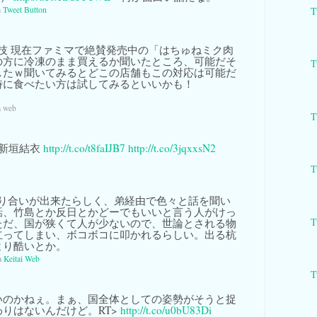
T
a
Tweet Button
技 現在ファミマで絶賛発売中の「はちゅねミク肉
の方に冷凍のまま買えるか聞いたところ、可能だそ
T
したｗ聞いてみるとどこの店舗もこの対応は可能だ
時に食べたい方は試してみるといいかも！
a web
T
 新垣結衣
http://t.co/t8faIJB7
http://t.co/3jqxxsN2
T
り合いが出来たらしく、弟経由で色々と話を聞い
話、竹島とか反日とかどーでもいいと言う人がけっ
T
ただ、国が狭くて人が少ないので、世論とされる物
立ってしまい、ボコボコに叩かれるらしい。出る杭
より酷いとか。
a
Keitai Web
T
いのかねぇ。まぁ、国全体としての姿勢がそうと捉
りはないんだけど。RT>
http://t.co/u0bU83Di