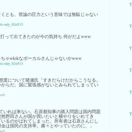
T
くとも、世論の圧力という意味では無駄じゃない
y to only_b2st513
T
て打って出てきたのが今の気持ち 何がだよwww
T
ちゃwktkなボーカルさんじゃないかwww
y to only_b2st513
T
態度について猪瀬氏「すきだらけだからこうなる。
いからだ。国に緊張感がないとみられてしまってい
T
 web
ていれば来ない。石原都知事の購入問題は国内問題
T
突然野田さんが国が買いたいと横やりをいれてき
ているのがばれてしまった。所有者は石原さんにし
附金は国民の支持率。粛々とやっていたのに。」
 web