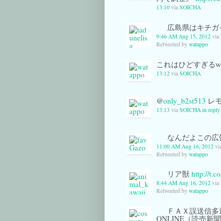
13:10
via
SOICHA
広島県はキチガ
9:46 AM Aug 15, 2012
via
Retweeted by
watappo
これはひどすぎるww
13:12
via
SOICHA
@
only_b2st513
レモ
13:13
via
SOICHA
in repl
なんだよこの広
11:00 AM Aug 16, 2012
vi
Retweeted by
watappo
リア獣
http://t.
8:44 AM Aug 16, 2012
via
Retweeted by
watappo
ＦＡＸ誤送信多過
ONLINE（読売新