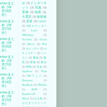
witterまと
せ
(3)
インターネ
め［08
ット
(3)
写真
(3)
月28日
受験
(3)
地震
(3)
分］
大震災
(3)
放射線
witterまと
(3)
音楽
(3)
CalDAV
め［08
(2)
GMカウンター
月27日
(2)
Linux
(2)
分］
SBSettings
(2)
witterまと
YouTube
(2)
iCloud
め［08
(2)
iMovie
(2)
iPod
月26日
(2)
カレンダー
(2)
セ
分］
キュリティ
(2)
パソ
witterまと
コン
(2)
事故
(2)
動
め［08
画
(2)
変換
(2)
政治
月25日
(2)
映画
(2)
社会
(2)
分］
AppStore
(1)
Flash
witterまと
(1)
GIFアニメ
(1)
め［08
Illustrator
(1)
月24日
MacBook
(1)
PDANet
分］
(1)
RAW
(1)
witterまと
RaspberryPi
(1)
め［08
iPhoto
(1)
お土産
(1)
月23日
ひだまりスケッチ
分］