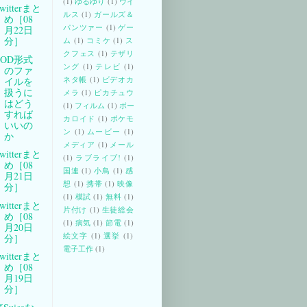
(1)
ゆるゆり
(1)
ウイ
witterまと
ルス
(1)
ガールズ＆
め［08
パンツァー
(1)
ゲー
月22日
分］
ム
(1)
コミケ
(1)
ス
クフェス
(1)
テザリ
TOD形式
ング
(1)
テレビ
(1)
のファ
ネタ帳
(1)
ビデオカ
イルを
扱うに
メラ
(1)
ピカチュウ
はどう
(1)
フィルム
(1)
ボー
すれば
カロイド
(1)
ポケモ
いいの
ン
(1)
ムービー
(1)
か
メディア
(1)
メール
witterまと
(1)
ラブライブ!
(1)
め［08
国連
(1)
小鳥
(1)
感
月21日
想
(1)
携帯
(1)
映像
分］
(1)
模試
(1)
無料
(1)
witterまと
片付け
(1)
生徒総会
め［08
(1)
病気
(1)
節電
(1)
月20日
絵文字
(1)
選挙
(1)
分］
電子工作
(1)
witterまと
め［08
月19日
分］