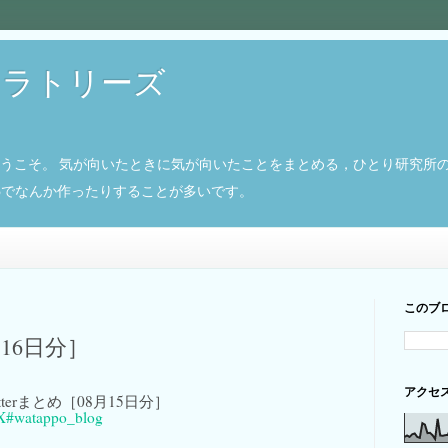
ボラトリーズ
ようこそ。 気が向いたときに気が向いたことをまとめる，ひとり研究所
8266でなんか作ったりすることが多いです。
このブ
月16日分］
アクセ
 Twitterまとめ［08月15日分］
X
#watappo_blog