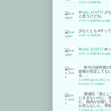
13:18
via
SOICHA
@
only_b2st513
少な
と思うけどね。
13:19
via
SOICHA
in repl
少なくとも #すっ
13:20
via
SOICHA
@
only_b2st513
めっ
13:21
via
SOICHA
in repl
昨今の諸外国の
政権が安定してな
る。」
1:13 PM Aug 16, 2012
via
Retweeted by
watappo
猪瀬氏「凛とし
にすぎないのに、
た。国内が分裂し
か売らないと。寄
1:15 PM Aug 16, 2012
via