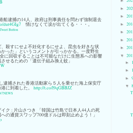
20
►
UB
20
►
20
►
港船逮捕の14人、政府は刑事責任を問わず強制退去
20
.co/dut4GIg7
情けなくて涙が出てくる・・・。
►
Tweet Button
20
►
20
►
ば、殺すにせよ不妊化するにせよ、昆虫を好きな状
20
►
わかった」というコメントが引っかかる。一度野生
20
完全に回収することは不可能なだけに生態系への影響
▼
滅させるための「遺伝子組み換え蚊」
►
GxW
►
►
し逮捕された香港活動家ら５人を乗せた海上保安庁
▼
の港に到着した。
http://t.co/l9qGBBJZ
T
47NEWS
イク : 片山さつき 「韓国は竹島で日本人44人の死
への通貨スワップ700億ドルは即刻止めよう！」
T
o