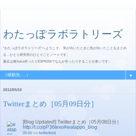
わたっぽラボラトリーズ
”わたっぽラボラトリーズ”へようこそ。 気が向いたときに気が向いたことをまとめ
る，ひとり研究所のひとりごとノートです。
最近は痛Suica作ったりESP8266でなんか作ったりすることが多いです。
▼
2012/05/10
Twitterまとめ［05月09日分］
[Blog Updated!] Twitterまとめ［05月08日分］
http://t.co/pP36texo
#watappo_blog
05:00
via
twitterfeed