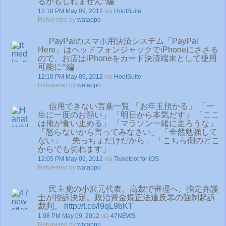
るかもしれません^編
12:18 PM May 09, 2012
via
HootSuite
Retweeted by
watappo
PayPalのスマホ用決済システム「PayPal
Here」はヘッドフォンジャックでiPhoneにささる
ので、お店はiPhoneをカード決済端末として使用
可能に^編
12:10 PM May 09, 2012
via
HootSuite
Retweeted by
watappo
信用できない言葉一覧 「お年玉預かる」 「一
生に一度のお願い」 「明日から本気だす」 「ここ
は俺が食い止める」 「マラソン一緒に走ろうな」
「怒らないから言ってみなさい」 「全然勉強して
ない」 「先っちょだけだから」 「こちら側のどこ
からでも切れます」
12:05 PM May 09, 2012
via
Tweetbot for iOS
Retweeted by
watappo
民主党の小沢元代表、高裁で審理へ。指定弁護
士が控訴決定。政治資金規正法違反罪の強制起訴
裁判。
http://t.co/l9qL9bKT
1:08 PM May 09, 2012
via
47NEWS
Retweeted by
watappo