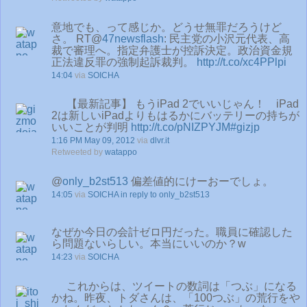
意地でも、って感じか。どうせ無罪だろうけど
さ。 RT@
47newsflash
: 民主党の小沢元代表、高
裁で審理へ。指定弁護士が控訴決定。政治資金規
正法違反罪の強制起訴裁判。
http://t.co/xc4PPlpi
14:04
via
SOICHA
【最新記事】 もうiPad 2でいいじゃん！ iPad
2は新しいiPadよりもはるかにバッテリーの持ちが
いいことが判明
http://t.co/pNIZPYJM
#gizjp
1:16 PM May 09, 2012
via
dlvr.it
Retweeted by
watappo
@
only_b2st513
偏差値的にけーおーでしょ。
14:05
via
SOICHA
in reply to only_b2st513
なぜか今日の会計ゼロ円だった。職員に確認した
ら問題ないらしい。本当にいいのか？w
14:23
via
SOICHA
これからは、ツイートの数詞は「つぶ」になる
かね。昨夜、トダさんは、「100つぶ」の荒行をや