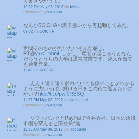
て書きやがって。
10:52 PM May 08, 2012
via
twicca
Retweeted by
watappo
なんかSOICHAの調子悪いから再起動してみた。
09:02
via
SOICHA
世間そのものがだいたいそんな感じ。
RT@
yuka_ohmi
: しかし、竜巻が起ころうとなん
だろうとうちの大学は通常営業です。死人が出て
も通常営業。
11:42
via
SOICHA
ええ！遠く遠く離れていても僕のことがわかる
ように力いっぱい輝ける日をこの街で迎えたいの
かい？
http://t.co/pwl0RESQ
11:37 PM May 08, 2012
via
twittbot.net
Retweeted by
watappo
ソフトバンクとPayPalで合弁会社、日本の決済
市場を変えると孫社長^編
11:38 AM May 09, 2012
via
HootSuite
Retweeted by
watappo