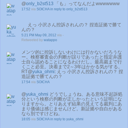
@
only_b2st513
「も」ってなんだよwwwwwww
17:52
via
SOICHA
in reply to only_b2st513
えっ 小沢さん控訴されんの？ 捏造証拠で勝て
んの？
5:21 PM May 09, 2012
via -
Retweeted by
watappo
メンツ的に控訴しないわけには行かないだろうな
ー。検察審査会の判断が誤りであったと指定弁護
士自ら認めることになるわけだし。最高裁まで行
くこと必至。決着まで2～3年はかかる気がする。
RT@
yuka_ohmi
: えっ 小沢さん控訴されんの？ 捏
造証拠で勝てんの？
17:54
via
SOICHA
@
yuka_ohmi
どうでしょうね、ある意味不起訴処
分という検察の判断が正しかったという証明にな
りますから。とりあえず結果の見えてる裁判にあ
まり価値は感じませんけど。新証拠や自白がある
なら別ですけどね。
18:05
via
SOICHA
in reply to yuka_ohmi