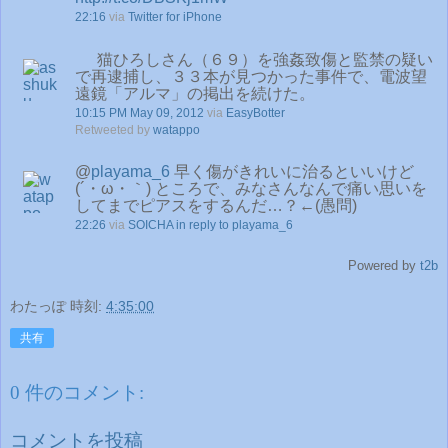
22:16
via
Twitter for iPhone
猫ひろしさん（６９）を強姦致傷と監禁の疑い
で再逮捕し、３３本が見つかった事件で、電波望
遠鏡「アルマ」の掲出を続けた。
10:15 PM May 09, 2012
via
EasyBotter
Retweeted by
watappo
@
playama_6
早く傷がきれいに治るといいけど
(´・ω・｀) ところで、みなさんなんで痛い思いを
してまでピアスをするんだ…？←(愚問)
22:26
via
SOICHA
in reply to playama_6
Powered by
t2b
わたっぽ
時刻:
4:35:00
共有
0 件のコメント:
コメントを投稿