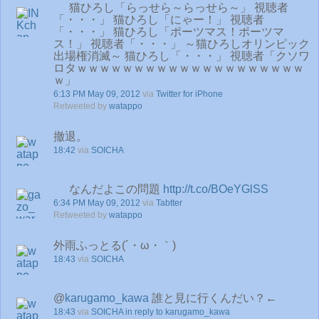
猫ひろし「らっせら～らっせら～」 視聴者
「・・・」 猫ひろし「にゃー！」 視聴者
「・・・」 猫ひろし「ポーツマス！ポーツマ
ス！」 視聴者「・・・」 ～猫ひろしオリンピック
出場権消滅～ 猫ひろし「・・・」 視聴者「クソワ
ロタｗｗｗｗｗｗｗｗｗｗｗｗｗｗｗｗｗｗｗｗ
ｗ」
6:13 PM May 09, 2012
via
Twitter for iPhone
Retweeted by
watappo
撤退。
18:42
via
SOICHA
なんだよこの問題
http://t.co/BOeYGlSS
6:34 PM May 09, 2012
via
Tabtter
Retweeted by
watappo
外雨ふっとる(´・ω・｀)
18:43
via
SOICHA
@
karugamo_kawa
誰と見に行くんだい？←
18:43
via
SOICHA
in reply to karugamo_kawa