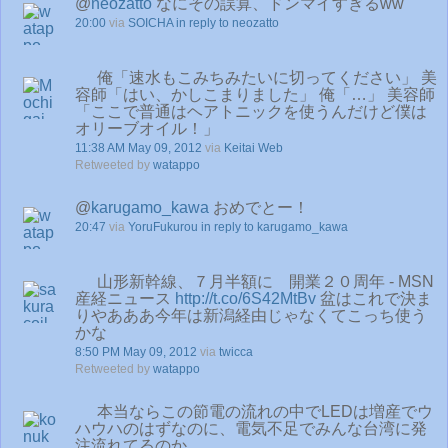
@
neozatto
なにその誤算、ドンマイすぎるww
20:00
via
SOICHA
in reply to neozatto
俺「速水もこみちみたいに切ってください」 美
容師「はい、かしこまりました」 俺「…」 美容師
「ここで普通はヘアトニックを使うんだけど僕は
オリーブオイル！」
11:38 AM May 09, 2012
via
Keitai Web
Retweeted by
watappo
@
karugamo_kawa
おめでとー！
20:47
via
YoruFukurou
in reply to karugamo_kawa
山形新幹線、７月半額に 開業２０周年 - MSN
産経ニュース
http://t.co/6S42MtBv
盆はこれで決ま
りやあああ今年は新潟経由じゃなくてこっち使う
かな
8:50 PM May 09, 2012
via
twicca
Retweeted by
watappo
本当ならこの節電の流れの中でLEDは増産でウ
ハウハのはずなのに、電気不足でみんな台湾に発
注流れてるのか…