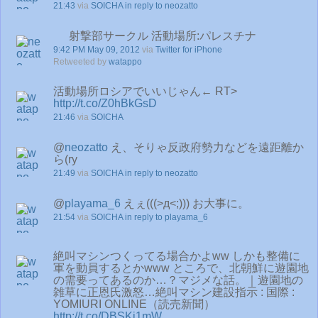
21:43
via
SOICHA
in reply to neozatto
射撃部サークル 活動場所:パレスチナ
9:42 PM May 09, 2012
via
Twitter for iPhone
Retweeted by
watappo
活動場所ロシアでいいじゃん← RT>
http://t.co/Z0hBkGsD
21:46
via
SOICHA
@
neozatto
え、そりゃ反政府勢力などを遠距離か
ら(ry
21:49
via
SOICHA
in reply to neozatto
@
playama_6
えぇ(((>д<;))) お大事に。
21:54
via
SOICHA
in reply to playama_6
絶叫マシンつくってる場合かよww しかも整備に
軍を動員するとかwww ところで、北朝鮮に遊園地
の需要ってあるのか…？マジメな話。｜遊園地の
雑草に正恩氏激怒…絶叫マシン建設指示 : 国際 :
YOMIURI ONLINE（読売新聞）
http://t.co/DBSKj1mW