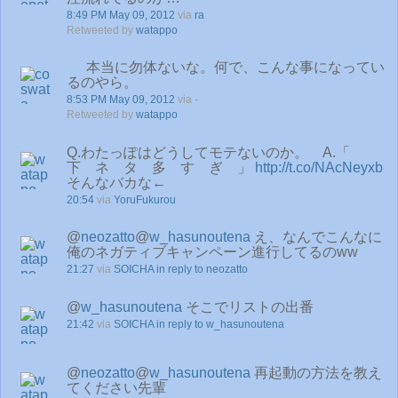
8:49 PM May 09, 2012
via
ra
Retweeted by
watappo
本当に勿体ないな。何で、こんな事になってい
るのやら。
8:53 PM May 09, 2012
via -
Retweeted by
watappo
Q.わたっぽはどうしてモテないのか。 A.「
下 ネ タ 多 す ぎ 」
http://t.co/NAcNeyxb
そんなバカな←
20:54
via
YoruFukurou
@
neozatto
@
w_hasunoutena
え、なんでこんなに
俺のネガティブキャンペーン進行してるのww
21:27
via
SOICHA
in reply to neozatto
@
w_hasunoutena
そこでリストの出番
21:42
via
SOICHA
in reply to w_hasunoutena
@
neozatto
@
w_hasunoutena
再起動の方法を教え
てください先輩