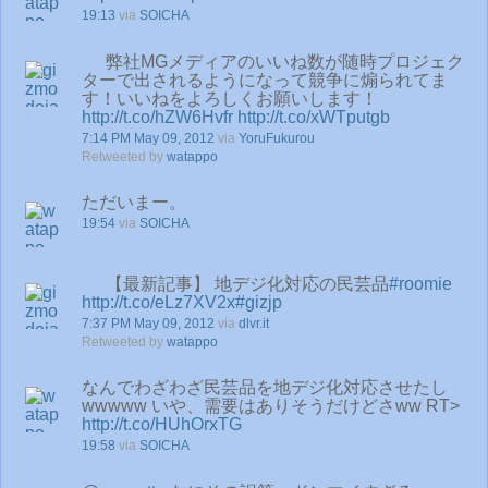
19:13
via
SOICHA
弊社MGメディアのいいね数が随時プロジェク
ターで出されるようになって競争に煽られてま
す！いいねをよろしくお願いします！
http://t.co/hZW6Hvfr
http://t.co/xWTputgb
7:14 PM May 09, 2012
via
YoruFukurou
Retweeted by
watappo
ただいまー。
19:54
via
SOICHA
【最新記事】 地デジ化対応の民芸品
#roomie
http://t.co/eLz7XV2x
#gizjp
7:37 PM May 09, 2012
via
dlvr.it
Retweeted by
watappo
なんでわざわざ民芸品を地デジ化対応させたし
wwwww いや、需要はありそうだけどさww RT>
http://t.co/HUhOrxTG
19:58
via
SOICHA