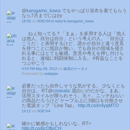
@
karugamo_kawa
でもやっぱり浴衣を着てもらう
なら7月までには(ry
18:50
via
SOICHA
in reply to karugamo_kawa
ねぇ知ってる？「まぁ」を多用する人は「他人
は他人、自分は自分」という考えの人。「自分は
こうだ」と表明するけど、誰かが自分と違う意見
を持つことに抵抗が無い。でも自分の領域を侵さ
れる事にはとても敏感。意見や考えを押し付けら
れると、途端に戦闘体制に入る。 #有益なことを
つぶやこう
4:53 PM May 09, 2012
via
緒花のケータイ
Retweeted by
watappo
必要だったら自作しそうな気がする。 少なくとも
自分は。 RT@
coswata
: 面白いのだがな。まあ、
活用スタイルが限られそう。元々、ニッチねらい
の商品だろうけど ケーブル上に3個口を分散させ
た電源タップ「Line Tap」
http://t.co/in4yqMTO
19:12
via
SOICHA
確かに敏感かもしれないな。RT>
http://t.co/6cOfpiCH