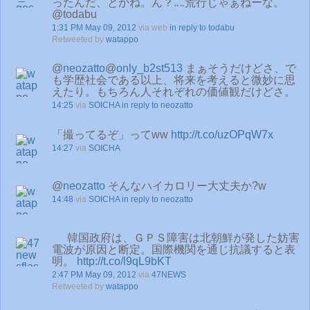
ったんだ、とかね。ん？‥‥荒行じゃぁねーな。
@todabu
1:31 PM May 09, 2012
via web
in reply to todabu
Retweeted by
watappo
@
neozatto
@
only_b2st513
まぁそうだけどさ、で
も学歴社会である以上、将来を考えると微妙に思
えたり。もちろん人それぞれの価値観だけどさ。
14:25
via
SOICHA
in reply to neozatto
「撮ってるぞ」ってww
http://t.co/uzOPqW7x
14:27
via
SOICHA
@
neozatto
そんなハイカロリー大丈夫か?w
14:48
via
SOICHA
in reply to neozatto
韓国政府は、ＧＰＳ障害は北朝鮮が発した妨害
電波が原因と断定。国際機関を通じ抗議すると表
明。
http://t.co/l9qL9bKT
2:47 PM May 09, 2012
via
47NEWS
Retweeted by
watappo