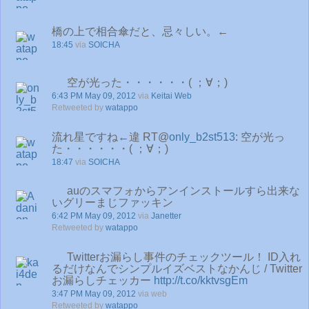
橋の上で相合傘だと、忌々しい。←
18:45
via
SOICHA
空が光った・・・・・・( ；∀；)
6:43 PM May 09, 2012
via
Keitai Web
Retweeted by
watappo
流れ星ですね←違 RT@
only_b2st513
: 空が光っ
た・・・・・・( ；∀；)
18:47
via
SOICHA
auのスマフォからアンインストールすら出来な
いグリーまじファッキン
6:42 PM May 09, 2012
via
Janetter
Retweeted by
watappo
Twitterお漏らし事件のチェックツール！ ID入れ
るだけなんでシンプルイズベストなかんじ / Twitter
お漏らしチェッカー
http://t.co/kktvsgEm
3:47 PM May 09, 2012
via web
Retweeted by
watappo