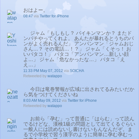
おはよー。
08:47
via
Twitter for iPhone
ジャム「もしもし？ バイキンマンか？ またド
ンパチやってくれよ。 あんたが暴れるとうちのパ
ンがよく売れるんだ」 アンパンマン「ジャムおじ
さん…？ その電話…！？」 ジャム「くそっ！ お
いバタコ！」 バタコ「アンパンマン…新しい顔
よ…」 ジャム「危なかったな…」 バタコ「え
え…」
11:33 PM May 07, 2012
via
SOICHA
Retweeted by
watappo
今日は竜巻警報が広域に出されてるみたいだか
ら気をつけてくださいね
8:03 AM May 09, 2012
via
Twitter for iPhone
Retweeted by
watappo
お前ら「孕む」って普通に「はらむ」って読ん
でるけどな、漢検1級の問題として出てくるぐらい
一般人には読めないし書けないもんなんだぞ。ま
るで小学校で習う漢字のように簡単に孕む孕むっ