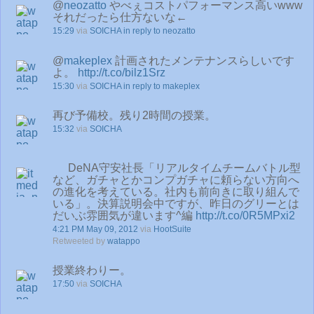
@
neozatto
やべぇコストパフォーマンス高いwww
それだったら仕方ないな←
15:29
via
SOICHA
in reply to neozatto
@
makeplex
計画されたメンテナンスらしいです
よ。
http://t.co/bilz1Srz
15:30
via
SOICHA
in reply to makeplex
再び予備校。残り2時間の授業。
15:32
via
SOICHA
DeNA守安社長「リアルタイムチームバトル型
など、ガチャとかコンプガチャに頼らない方向へ
の進化を考えている。社内も前向きに取り組んで
いる」。決算説明会中ですが、昨日のグリーとは
だいぶ雰囲気が違います^編
http://t.co/0R5MPxi2
4:21 PM May 09, 2012
via
HootSuite
Retweeted by
watappo
授業終わりー。
17:50
via
SOICHA