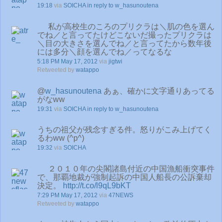
19:18
via
SOICHA
in reply to w_hasunoutena
私が高校生のころのプリクラは＼肌の色を選ん
でね／と言ってたけどこないだ撮ったプリクラは
＼目の大きさを選んでね／と言ってたから数年後
には多分＼顔を選んでね／ってなるな
5:18 PM May 17, 2012
via
jigtwi
Retweeted by
watappo
@
w_hasunoutena
あぁ、確かに文字通りあってる
がなww
19:31
via
SOICHA
in reply to w_hasunoutena
うちの祖父が残念すぎる件。怒りがこみ上げてく
るわww (^р^)
19:32
via
SOICHA
２０１０年の尖閣諸島付近の中国漁船衝突事件
で、那覇地裁が強制起訴の中国人船長の公訴棄却
決定。
http://t.co/l9qL9bKT
7:29 PM May 17, 2012
via
47NEWS
Retweeted by
watappo