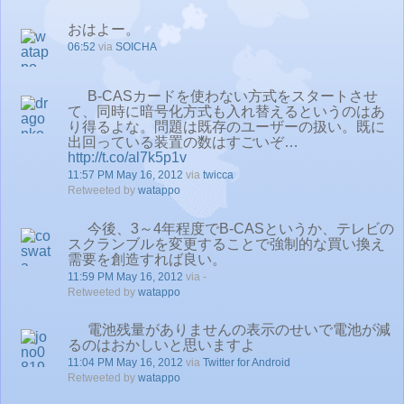
おはよー。
06:52
via
SOICHA
B-CASカードを使わない方式をスタートさせ
て、同時に暗号化方式も入れ替えるというのはあ
り得るよな。問題は既存のユーザーの扱い。既に
出回っている装置の数はすごいぞ…
http://t.co/al7k5p1v
11:57 PM May 16, 2012
via
twicca
Retweeted by
watappo
今後、3～4年程度でB-CASというか、テレビの
スクランブルを変更することで強制的な買い換え
需要を創造すれば良い。
11:59 PM May 16, 2012
via -
Retweeted by
watappo
電池残量がありませんの表示のせいで電池が減
るのはおかしいと思いますよ
11:04 PM May 16, 2012
via
Twitter for Android
Retweeted by
watappo