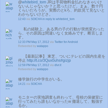
@
whitebird_tom
JRは手荷物料金払わなきゃいけ
ないんじゃないか？と思ったけど。まぁ、数十円
くらいだろうが。実際のとkろ、約款見て見ないと
わからないけどさ。
12:43
via
SOICHA
in reply to whitebird_tom
私の経験上、ある男の子の行動が突然変わった
ら、その原因は間違いなく女絡みです。断言しま
す。
12:33 PM May 17, 2012
via
Twitter for Android
Retweeted by
watappo
【最新記事】 東芝、ついにテレビの国内生産を
停止
http://t.co/3Qux0uhs
#gizjp
12:59 PM May 17, 2012
via
dlvr.it
Retweeted by
watappo
修学旅行の中学生がいる。
14:21
via
SOICHA
モニターの実地調査も終わって、母校の保健室に
行ってみたら誰もいなかったw 撤退して、勉強す
るか。