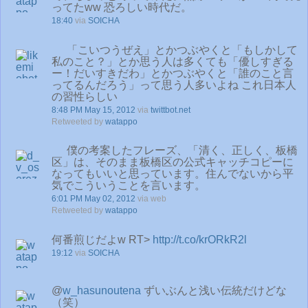
ってたww 恐ろしい時代だ。
18:40
via
SOICHA
「こいつうぜえ」とかつぶやくと「もしかして
私のこと？」とか思う人は多くても「優しすぎる
ー！だいすきだわ」とかつぶやくと「誰のこと言
ってるんだろう」って思う人多いよね これ日本人
の習性らしい
8:48 PM May 15, 2012
via
twittbot.net
Retweeted by
watappo
僕の考案したフレーズ、「清く、正しく、板橋
区」は、そのまま板橋区の公式キャッチコピーに
なってもいいと思っています。住んでないから平
気でこういうことを言います。
6:01 PM May 02, 2012
via web
Retweeted by
watappo
何番煎じだよw RT>
http://t.co/krORkR2l
19:12
via
SOICHA
@
w_hasunoutena
ずいぶんと浅い伝統だけどな
（笑）