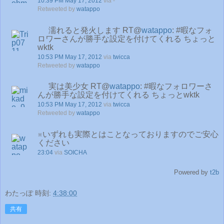
10:39 PM May 17, 2012
via -
Retweeted by
watappo
濡れると発火します RT@
watappo
: #暇なフォ
ロワーさんが勝手な設定を付けてくれる ちょっと
wktk
10:53 PM May 17, 2012
via
twicca
Retweeted by
watappo
実は美少女 RT@
watappo
: #暇なフォロワーさ
んが勝手な設定を付けてくれる ちょっとwktk
10:53 PM May 17, 2012
via
twicca
Retweeted by
watappo
※いずれも実際とはことなっておりますのでご安心
ください
23:04
via
SOICHA
Powered by
t2b
わたっぽ
時刻:
4:38:00
共有