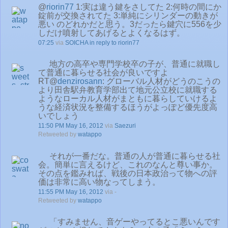
@
riorin77
1:実は違う鍵をさしてた 2:何時の間にか
錠前が交換されてた 3:単純にシリンダーの動きが
悪い のどれかだと思う。3だったら鍵穴に556を少
しだけ噴射してあげるとよくなるはず。
07:25
via
SOICHA
in reply to riorin77
地方の高卒や専門学校卒の子が、普通に就職し
て普通に暮らせる社会が良いですよ
RT@
denzirosann
: グローバル人材がどうのこうの
より田舎駅弁教育学部出て地元公立校に就職する
ようなローカル人材がまともに暮らしていけるよ
うな経済状況を整備するほうがよっぽど優先度高
いでしょう
11:50 PM May 16, 2012
via
Saezuri
Retweeted by
watappo
それが一番だな。普通の人が普通に暮らせる社
会。簡単に言えるけど、これのなんと尊い事か。
その点を鑑みれば、戦後の日本政治って物への評
価は非常に高い物なってしまう。
11:55 PM May 16, 2012
via -
Retweeted by
watappo
「すみません、音ゲーやってるとこ悪いんです