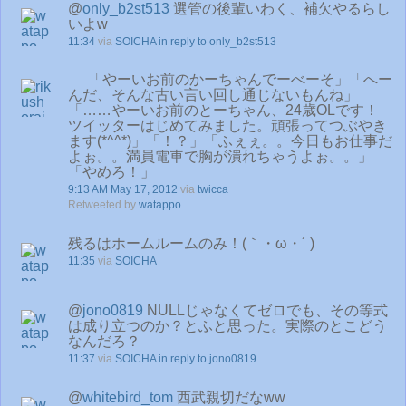
@
only_b2st513
選管の後輩いわく、補欠やるらし
いよw
11:34
via
SOICHA
in reply to only_b2st513
「やーいお前のかーちゃんでーべーそ」「へー
んだ、そんな古い言い回し通じないもんね」
「……やーいお前のとーちゃん、24歳OLです！
ツイッターはじめてみました。頑張ってつぶやき
ます(*^^*)」「！？」「ふぇぇ。。今日もお仕事だ
よぉ。。満員電車で胸が潰れちゃうよぉ。。」
「やめろ！」
9:13 AM May 17, 2012
via
twicca
Retweeted by
watappo
残るはホームルームのみ！(｀・ω・´ )
11:35
via
SOICHA
@
jono0819
NULLじゃなくてゼロでも、その等式
は成り立つのか？とふと思った。実際のとこどう
なんだろ？
11:37
via
SOICHA
in reply to jono0819
@
whitebird_tom
西武親切だなww