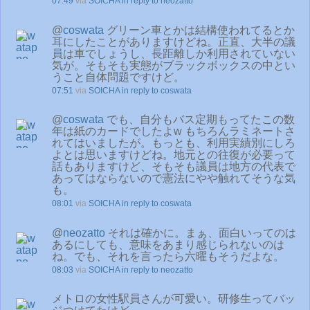
07:49
via
SOICHA
in reply to neozatto
@
coswata
グリーン車とかは結構使われてるとか
耳にしたことがありますけどね。正直、大半の議
員は車でしょうし、長距離しか利用されていない
気が。そもそも実態がブラックボックスの中とい
うこと自体問題ですけど。
07:51
via
SOICHA
in reply to coswata
@
coswata
でも、自分もバス定期もってたこの数
年は紙のカードでしたよw もちろんラミネートさ
れてはいましたが。もっとも、利用実績別にしろ
よとは思いますけどね。地元との往復が必要って
話もありますけど、そもそも議員は地方の代表で
あってはならないので憲法にやや触れてそうな気
も。
08:01
via
SOICHA
in reply to coswata
@
neozatto
それは確かに。まぁ、面白いってのは
あるにしても、意味をあまり感じられないのは
ね。でも、それを言ったら六曜もそうだよな。
08:03
via
SOICHA
in reply to neozatto
メトロの女性駅員さんが可愛い。研修生ってバッ