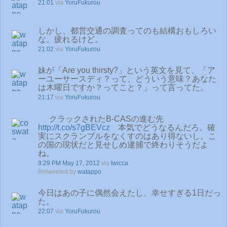
21:01
via
YoruFukurou
しかし、都営交通の調査ってのも結構おもしろい
な。疲れるけど。
21:02
via
YoruFukurou
妹が「Are you thirsty?」という英文を見て、「ア
ーユーサースディ？って、どういう意味？あなた
は木曜日ですか？ってこと？」って言ってた。
21:17
via
YoruFukurou
クラックされたB-CASの進む先
http://t.co/s7gBEVcz
本気でどうなるんだろ。確
実にスクランブルをなくすのはあり得ないし。こ
の国の現状だと見せしめ逮捕で終わりそうだよ
ね。
9:29 PM May 17, 2012
via
twicca
Retweeted by
watappo
今日はあの子に偶然会えたし、幸せすぎる1日だっ
た。
22:07
via
YoruFukurou