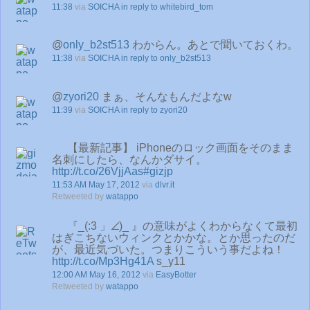
11:38
via
SOICHA
in reply to whitebird_tom
@
only_b2st513
わからん。あとで聞いておくわ。
11:38
via
SOICHA
in reply to only_b2st513
@
zyori20
まぁ、そんなもんだよなw
11:39
via
SOICHA
in reply to zyori20
【最新記事】 iPhoneのロック画面をそのまま
名刺にしたら、なんかダサイ。
http://t.co/26VjjAas
#gizjp
11:53 AM May 17, 2012
via
dlvr.it
Retweeted by
watappo
『_(:3 」∠)_ 』の意味がよくわからなくて最初
はぎこちないウィンクとかかな。とか思ったのだ
が、最近気づいた。つまりこういう事だよね！
http://t.co/Mp3Hg41A
s_y11
12:00 AM May 16, 2012
via
EasyBotter
Retweeted by
watappo