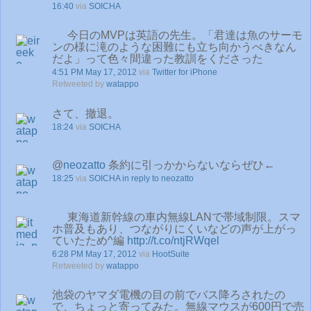
16:40
via
SOICHA
今日のMVPは英語の先生。「君達は魚のサーモ
ンの様に滝のような困難にも立ち向かうべきなん
だよ」って色々間違った教訓をくださった
4:51 PM May 17, 2012
via
Twitter for iPhone
Retweeted by
watappo
さて、撤退。
18:24
via
SOICHA
@
neozatto
条約に引っかからないならぜひ←
18:25
via
SOICHA
in reply to neozatto
東海道新幹線の車内無線LANで帯域制限。スマ
ホ普及もあり、つながりにくいなどの声が上がっ
ていたため^編
http://t.co/ntjRWqel
6:28 PM May 17, 2012
via
HootSuite
Retweeted by
watappo
池袋のヤマダ電機の目の前でバス降ろされたの
で、ちょっと寄ってみた。無線マウスが600円で売