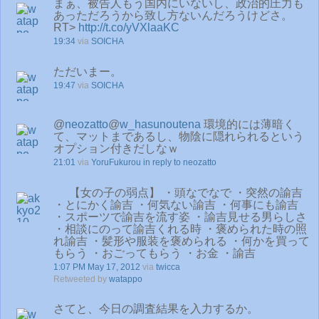
まぁ、被告人もう国内にいないし、政治的圧力も
あっただろうから致し方ないんだろうけどさ。
RT>
http://t.co/yVXlaaKC
19:34
via
SOICHA
ただいまー。
19:47
via
SOICHA
@
neozatto
@
w_hasunoutena
環境的には薄暗く
て、マットまであるし、物陰に隠れられるという
オプション付きだしなｗ
21:01
via
YoruFukurou
in reply to neozatto
【女の子の弱点】 ・頭なでなで ・突然の諭吉
・とにかく諭吉 ・何気ない諭吉 ・何事にも諭吉
・スポーツで諭吉を流す姿 ・諭吉見せる男らしさ
・相談にのって諭吉くれる時 ・褒められた時の照
れ諭吉 ・髪形や服装を褒められる ・何かを買って
もらう ・おごってもらう ・お金 ・諭吉
1:07 PM May 17, 2012
via
twicca
Retweeted by
watappo
さてと、今日の調査結果を入力するか。