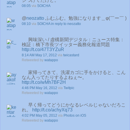
ジつけてたけど。
08:05
via
SOICHA
@
neozatto
ふむふむ。勉強になります＿φ(￣ー￣ )
08:10
via
SOICHA
in reply to neozatto
興味深い / 虚構新聞デジタル：ニュース特集：
検証：橋下市長ツイッター義務化報道問題
http://t.co/47T3YZuR
8:14 AM May 17, 2012
via
twicastard
Retweeted by
watappo
家帰ってきて、洗濯カゴに手をかけると、こん
なん入ってたりするよねぇ〜。
http://t.co/wMh7BF2H
4:46 PM May 16, 2012
via
Twitpic
Retweeted by
watappo
早く帰ってどうにかなるレベルじゃないだろこ
れ。
http://t.co/achyXq73
4:02 PM May 05, 2012
via
Photos on iOS
Retweeted by
watappo