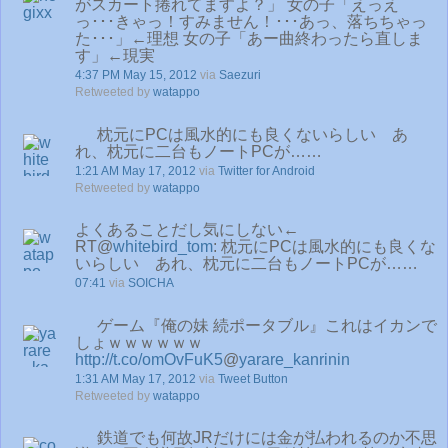
がスカート捲れてますよ？」 女の子「えっえ
っ･･･きゃっ！すみません！･･･あっ、落ちちゃっ
た･･･」←理想 女の子「あー曲終わったら直しま
す」←現実
4:37 PM May 15, 2012
via
Saezuri
Retweeted by
watappo
枕元にPCは風水的にも良くないらしい あ
れ、枕元に二台もノートPCが……
1:21 AM May 17, 2012
via
Twitter for Android
Retweeted by
watappo
よくあることだし気にしない←
RT@
whitebird_tom
: 枕元にPCは風水的にも良くな
いらしい あれ、枕元に二台もノートPCが……
07:41
via
SOICHA
ゲーム『俺の妹 続ポータブル』これはイカンで
しょｗｗｗｗｗｗ
http://t.co/omOvFuK5
@
yarare_kanrinin
1:31 AM May 17, 2012
via
Tweet Button
Retweeted by
watappo
鉄道でも何故JRだけには金が払われるのか不思