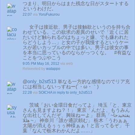
つまり、明日からはまた残念な日がスタートする
というわけだ。
22:07
via
YoruFukurou
女子は接近欲、男子は接触欲というのを持ち合
わせている。この欲求の差異のせいで「近くに居
たいけど触られるのはちょっと嫌、でも嫌われた
らどうしよう…」と女の子が我慢するというケー
スが若いカップルの中では多い。男子は彼女の事
を本当に思っているのならがっつくな。 #有益な
ことをつぶやこう
9:05 PM May 16, 2012
via web
Retweeted by
watappo
@
only_b2st513
単なる一方的な感情なのでリア充
には相当しないっすねー(´・ω・｀)
22:28
via
SOICHA
in reply to only_b2st513
茨城「おい金環日食だってよ」 埼玉「と、東京
さんも見ますよね？！」 東京「んだよ、もうみん
な出社してんだぞ、興味ねーよ」 群馬「يفتخيدحأ~
~ هللا」 神奈川「誰か通訳頼む」 栃木「うわぁぁ
太陽が消えるぅぅぅ神様ぁぁ！と言ってるぞ」 千
葉「なんで栃木わかんだよ……」