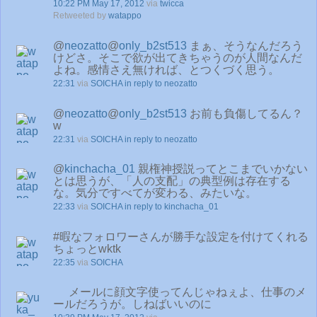
10:22 PM May 17, 2012
via
twicca
Retweeted by
watappo
@
neozatto
@
only_b2st513
まぁ、そうなんだろう
けどさ。そこで欲が出てきちゃうのが人間なんだ
よね。感情さえ無ければ、とつくづく思う。
22:31
via
SOICHA
in reply to neozatto
@
neozatto
@
only_b2st513
お前も負傷してるん？
w
22:31
via
SOICHA
in reply to neozatto
@
kinchacha_01
親権神授説ってとこまでいかない
とは思うが、「人の支配」の典型例は存在する
な。気分ですべてが変わる、みたいな。
22:33
via
SOICHA
in reply to kinchacha_01
#暇なフォロワーさんが勝手な設定を付けてくれる
ちょっとwktk
22:35
via
SOICHA
メールに顔文字使ってんじゃねぇよ、仕事のメ
ールだろうが。しねばいいのに