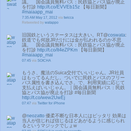
議。 国会議員無料パス：民鉄協とバス協が廃止
を打診
http://t.co/EVVEb15z
【毎日新聞】
#maiaapp_mai
7:35 AM May 17, 2012
via
twicca
Retweeted by
watappo
旧国鉄というステータスは大きい。RT@
coswata
:
鉄道でも何故JRだけには金が払われるのか不思
議。 国会議員無料パス：民鉄協とバス協が廃止
を打診
http://t.co/It4eZPKm
【毎日新聞】
#maiaapp_mai
07:45
via
SOICHA
もうさ、魔法のSuica交付でいいじゃん。JR社員
はもってるんだし。ついでに民鉄とバスのフリー
パス属性を書き込んでさ。で、利用実績に応じて
支払えばいいじゃん。｜国会議員無料パス：民鉄
協とバス協が廃止を打診 #毎日新聞
http://t.co/wew2UwEj
07:47
via
Twitter for iPhone
@
neozatto
優柔不断な日本人にはピッタリ 効果は
当人が信じれば信じるほどあがるように感じられ
るというマジックでしょw