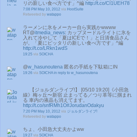
リの新しい食べ方です」^編
http://t.co/Cl1UEH78
7:08 PM May 10, 2012
via
HootSuite
Retweeted by
watappo
ラーメンに氷をメーカー自ら実践かwwww
RT@
itmedia_news
: カップヌードルライトに氷を
入れて冷やして「夏はICEで！」と日清食品さん
が。「夏にピッタリの新しい食べ方です」^編
http://t.co/LRkn1wdS
19:25
via
SOICHA
@
w_hasunoutena
匿名の手紙を下駄箱にIN
19:26
via
SOICHA
in reply to w_hasunoutena
【ジョルダンライブ!】 [05/10 19:20]《小田急
線》梅ヶ丘〜新宿 止まってる／つり革等に掴まれ
る 車内の液晶も消えてます。
http://t.co/snfRMh1O
#JorudanOdakyu
7:20 PM May 10, 2012
via
ジョルダンライブ!
Retweeted by
watappo
ちょ、小田急大丈夫かよww
19:27
via
SOICHA