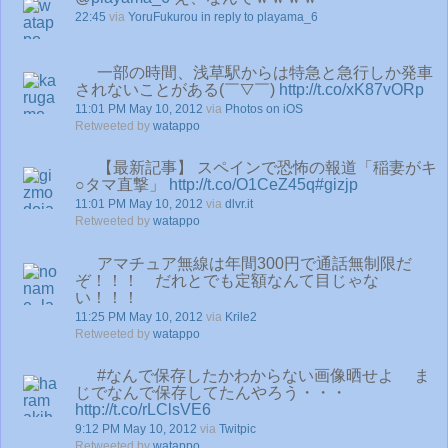
22:45
via
YoruFukurou
in reply to playama_6
一部の時間、浅草駅からは特急と急行しか発車
されないことがある(￣▽￣)
http://t.co/xK87vORp
11:01 PM May 10, 2012
via
Photos on iOS
Retweeted by
watappo
【最新記事】 スペインで恐怖の報道「稲妻がキ
○タマ直撃」
http://t.co/O1CeZ45q
#gizjp
11:01 PM May 10, 2012
via
dlvr.it
Retweeted by
watappo
アマチュア無線は年間300円で通話無制限だ
ぞ！！！ だれとでも定額なんて目じゃな
い！！！
11:25 PM May 10, 2012
via
Krile2
Retweeted by
watappo
#なんで保存したかわからない画像晒せよ ま
じでなんで保存してたんやろう・・・
http://t.co/rLClsVE6
9:12 PM May 10, 2012
via
Twitpic
Retweeted by
watappo