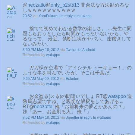
@
neozatto
@
only_b2st513
非合法な方法勧めるな
しｗｗｗｗｗｗｗｗｗｗ
20:52
via
YoruFukurou
in reply to neozatto
捨てて初めてわかる数学の楽しさ。 …先生に問
題もらおうとしたら時間がもったいないから、や
るなって。 最近、禁断症状がヤバい。 歯磨きして
ないみたい。
8:50 PM May 10, 2012
via
Twitter for Android
Retweeted by
watappo
ガガ様が空港で「アイシテル トーキョー！」の
ような事を叫んでいたが、そこは千葉だ。
9:25 AM May 09, 2012
via
Echofon
Retweeted by
watappo
お金盗る(スる)の間違いでしょ RT@
watappo
造
幣局志望ですね、と親切な解釈をしてあげる←
RT@
neozatto
: 俺「お前将来の夢とかあんの？」
妹「あー、お金刷る人」 俺「」
8:52 PM May 10, 2012
via
Janetter
in reply to watappo
Retweeted by
watappo