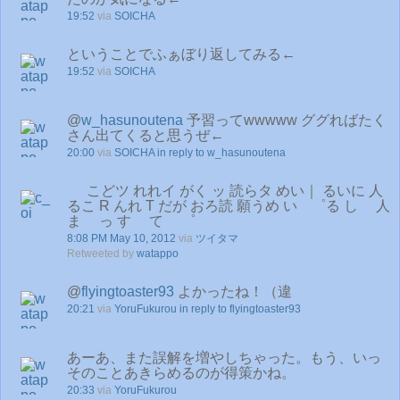
19:52
via
SOICHA
ということでふぁぼり返してみる←
19:52
via
SOICHA
@
w_hasunoutena
予習ってwwwww ググればたく
さん出てくると思うぜ←
20:00
via
SOICHA
in reply to w_hasunoutena
こどツ れれイ がく ッ 読らタ めい｜ るいに 人
るこ R んれ T だが おろ読 願うめ い ゜る し 人
ま っ す て ゜
8:08 PM May 10, 2012
via
ツイタマ
Retweeted by
watappo
@
flyingtoaster93
よかったね！（違
20:21
via
YoruFukurou
in reply to flyingtoaster93
あーあ、また誤解を増やしちゃった。もう、いっ
そのことあきらめるのが得策かね。
20:33
via
YoruFukurou