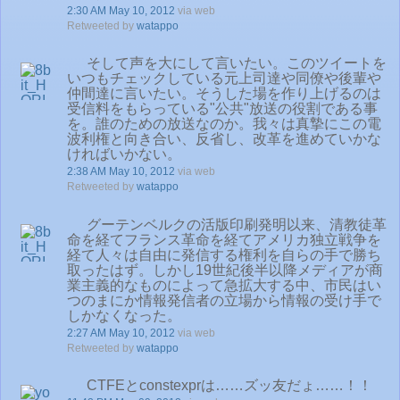
2:30 AM May 10, 2012
via web
Retweeted by
watappo
そして声を大にして言いたい。このツイートを
いつもチェックしている元上司達や同僚や後輩や
仲間達に言いたい。そうした場を作り上げるのは
受信料をもらっている"公共"放送の役割である事
を。誰のための放送なのか。我々は真摯にこの電
波利権と向き合い、反省し、改革を進めていかな
ければいかない。
2:38 AM May 10, 2012
via web
Retweeted by
watappo
グーテンベルクの活版印刷発明以来、清教徒革
命を経てフランス革命を経てアメリカ独立戦争を
経て人々は自由に発信する権利を自らの手で勝ち
取ったはず。しかし19世紀後半以降メディアが商
業主義的なものによって急拡大する中、市民はい
つのまにか情報発信者の立場から情報の受け手で
しかなくなった。
2:27 AM May 10, 2012
via web
Retweeted by
watappo
CTFEとconstexprは……ズッ友だょ……！！