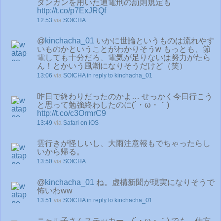
タンガンを用いた通電刑の罰則規定も
http://t.co/p7ExJRQf
12:53
via
SOICHA
@
kinchacha_01
いかに世論というものは流れやす
いものかということがわかりそうw もっとも、節
電しても十分だろ、電気が足りないは努力がたら
ん！とかいう風潮になりそうだけど（笑）
13:06
via
SOICHA
in reply to kinchacha_01
昨日で終わりだったのかよ… せっかく今日行こう
と思って勉強終わしたのに(´・ω・｀)
http://t.co/c3OrmrC9
13:49
via
Safari on iOS
雲行きが怪しいし、大雨注意報もでちゃったらし
いから帰る。
13:50
via
SOICHA
@
kinchacha_01
ね。虚構新聞が現実になりそうで
怖いわww
13:51
via
SOICHA
in reply to kinchacha_01
ニャル子さんステッカー…(´・ω・｀) でも、仕方