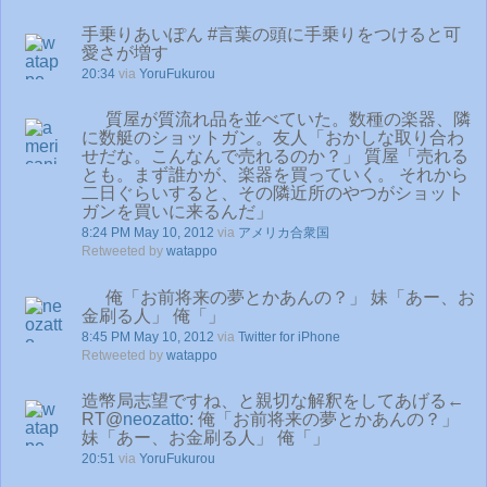
手乗りあいぽん #言葉の頭に手乗りをつけると可
愛さが増す
20:34
via
YoruFukurou
質屋が質流れ品を並べていた。数種の楽器、隣
に数艇のショットガン。友人「おかしな取り合わ
せだな。こんなんで売れるのか？」 質屋「売れる
とも。まず誰かが、楽器を買っていく。 それから
二日ぐらいすると、その隣近所のやつがショット
ガンを買いに来るんだ」
8:24 PM May 10, 2012
via
アメリカ合衆国
Retweeted by
watappo
俺「お前将来の夢とかあんの？」 妹「あー、お
金刷る人」 俺「」
8:45 PM May 10, 2012
via
Twitter for iPhone
Retweeted by
watappo
造幣局志望ですね、と親切な解釈をしてあげる←
RT@
neozatto
: 俺「お前将来の夢とかあんの？」
妹「あー、お金刷る人」 俺「」
20:51
via
YoruFukurou