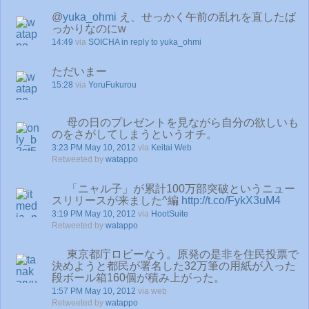
@
yuka_ohmi
え、せっかく午前の乱れを直したば
っかりなのにw
14:49
via
SOICHA
in reply to yuka_ohmi
ただいまー
15:28
via
YoruFukurou
母の日のプレゼントを見ながら自分の欲しいも
のをさがしてしまうというオチ。
3:23 PM May 10, 2012
via
Keitai Web
Retweeted by
watappo
「ニャル子」が累計100万部突破というニュー
スリリースが来ました^編
http://t.co/FykX3uM4
3:19 PM May 10, 2012
via
HootSuite
Retweeted by
watappo
東京都庁ロビーなう。原発の是非を住民投票で
決めようと都民が署名した32万筆の用紙が入った
段ボール箱160個が積み上がった。
1:57 PM May 10, 2012
via web
Retweeted by
watappo