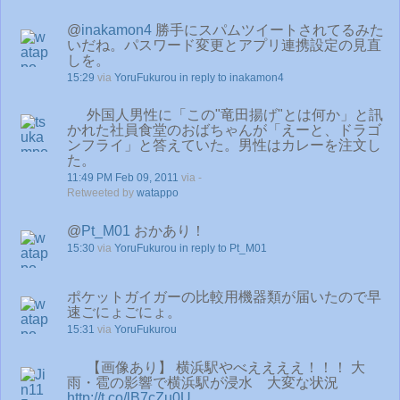
@
inakamon4
勝手にスパムツイートされてるみた
いだね。パスワード変更とアプリ連携設定の見直
しを。
15:29
via
YoruFukurou
in reply to inakamon4
外国人男性に「この"竜田揚げ"とは何か」と訊
かれた社員食堂のおばちゃんが「えーと、ドラゴ
ンフライ」と答えていた。男性はカレーを注文し
た。
11:49 PM Feb 09, 2011
via -
Retweeted by
watappo
@
Pt_M01
おかあり！
15:30
via
YoruFukurou
in reply to Pt_M01
ポケットガイガーの比較用機器類が届いたので早
速ごにょごにょ。
15:31
via
YoruFukurou
【画像あり】 横浜駅やべええええ！！！ 大
雨・雹の影響で横浜駅が浸水 大変な状況
http://t.co/lB7cZu0U