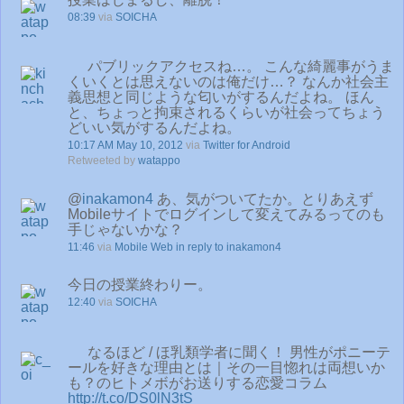
08:39
via
SOICHA
パブリックアクセスね…。 こんな綺麗事がうま
くいくとは思えないのは俺だけ…？ なんか社会主
義思想と同じような匂いがするんだよね。 ほん
と、ちょっと拘束されるくらいが社会ってちょう
どいい気がするんだよね。
10:17 AM May 10, 2012
via
Twitter for Android
Retweeted by
watappo
@
inakamon4
あ、気がついてたか。とりあえず
Mobileサイトでログインして変えてみるってのも
手じゃないかな？
11:46
via
Mobile Web
in reply to inakamon4
今日の授業終わりー。
12:40
via
SOICHA
なるほど / ほ乳類学者に聞く！ 男性がポニーテ
ールを好きな理由とは｜その一目惚れは両想いか
も？のヒトメボがお送りする恋愛コラム
http://t.co/DS0lN3tS