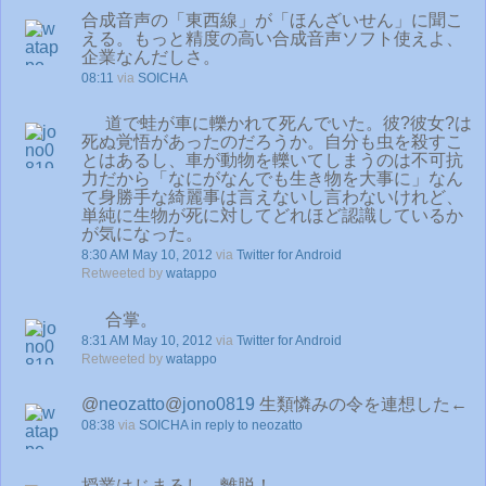
合成音声の「東西線」が「ほんざいせん」に聞こ
える。もっと精度の高い合成音声ソフト使えよ、
企業なんだしさ。
08:11
via
SOICHA
道で蛙が車に轢かれて死んでいた。彼?彼女?は
死ぬ覚悟があったのだろうか。自分も虫を殺すこ
とはあるし、車が動物を轢いてしまうのは不可抗
力だから「なにがなんでも生き物を大事に」なん
て身勝手な綺麗事は言えないし言わないけれど、
単純に生物が死に対してどれほど認識しているか
が気になった。
8:30 AM May 10, 2012
via
Twitter for Android
Retweeted by
watappo
合掌。
8:31 AM May 10, 2012
via
Twitter for Android
Retweeted by
watappo
@
neozatto
@
jono0819
生類憐みの令を連想した←
08:38
via
SOICHA
in reply to neozatto
授業はじまるし、離脱！