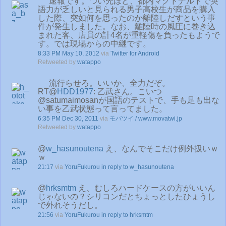
速報です。つい先ほど、都内マクドナルドで英
語力が乏しいと見られる男子高校生が商品を購入
した際、突如何を思ったのか離陸しだすという事
件が発生しました。なお、離陸時の風圧に巻き込
まれた客、店員の計4名が重軽傷を負ったもようで
す。では現場からの中継です。
8:33 PM May 10, 2012
via
Twitter for Android
Retweeted by
watappo
流行らせろ。いいか、全力だぞ。
RT@
HDD1977
: 乙武さん。こいつ
@satumaimosanが国語のテストで、手も足も出な
い事を乙武状態って言ってました。
6:35 PM Dec 30, 2011
via
モバツイ / www.movatwi.jp
Retweeted by
watappo
@
w_hasunoutena
え、なんでそこだけ例外扱いｗ
ｗ
21:17
via
YoruFukurou
in reply to w_hasunoutena
@
hrksmtm
え、むしろハードケースの方がいいん
じゃないの？シリコンだとちょっとしたひょうし
で外れそうだし。
21:56
via
YoruFukurou
in reply to hrksmtm