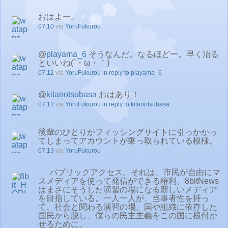
おはよー。
07:10
via
YoruFukurou
@
playama_6
そうなんだ。なるほどー。早く治る
といいね(´・ω・｀)
07:12
via
YoruFukurou
in reply to playama_6
@
kitanotsubasa
おはあり！
07:12
via
YoruFukurou
in reply to kitanotsubasa
後輩のひとりがフィッシングサイトに引っかかっ
てしまってアカウントが乗っ取られている模様。
07:13
via
YoruFukurou
パブリックアクセス。それは、市民が自由にマ
スメディアを使って発信ができる権利。8bitNews
はまさにそうした演習の場になる新しいメディア
を目指している。一人一人が、当事者性を持っ
て、社会と関わる演習の場。国や組織に依存した
国民から脱し、僕らの民主主義をこの国に根付か
せるために。