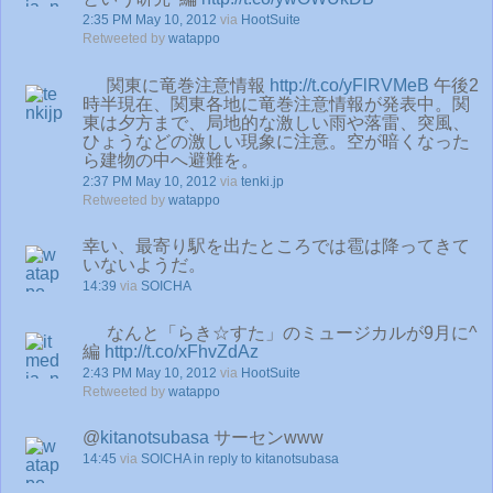
2:35 PM May 10, 2012
via
HootSuite
Retweeted by
watappo
関東に竜巻注意情報
http://t.co/yFlRVMeB
午後2
時半現在、関東各地に竜巻注意情報が発表中。関
東は夕方まで、局地的な激しい雨や落雷、突風、
ひょうなどの激しい現象に注意。空が暗くなった
ら建物の中へ避難を。
2:37 PM May 10, 2012
via
tenki.jp
Retweeted by
watappo
幸い、最寄り駅を出たところでは雹は降ってきて
いないようだ。
14:39
via
SOICHA
なんと「らき☆すた」のミュージカルが9月に^
編
http://t.co/xFhvZdAz
2:43 PM May 10, 2012
via
HootSuite
Retweeted by
watappo
@
kitanotsubasa
サーセンwww
14:45
via
SOICHA
in reply to kitanotsubasa