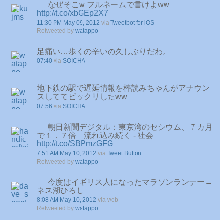
なぜそこw フルネームで書けよww
http://t.co/xbGEp2X7
11:30 PM May 09, 2012
via
Tweetbot for iOS
Retweeted by
watappo
足痛い…歩くの辛いの久しぶりだわ。
07:40
via
SOICHA
地下鉄の駅で遅延情報を棒読みちゃんがアナウン
スしててビックリしたww
07:56
via
SOICHA
朝日新聞デジタル：東京湾のセシウム、７カ月
で１．７倍 流れ込み続く - 社会
http://t.co/SBPmzGFG
7:51 AM May 10, 2012
via
Tweet Button
Retweeted by
watappo
今度はイギリス人になったマラソンランナー→
ネス湖ひろし
8:08 AM May 10, 2012
via web
Retweeted by
watappo