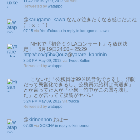
11:42 PM May 09, 2012
via web
Retweeted by
watappo
@
karugamo_kawa
なんか泣きたくなる感じだよね
(´；ω；｀)
07:15
via
YoruFukurou
in reply to karugamo_kawa
NHKで『初音ミクLAコンサート』を放送決
定！ 5月19日24:00～25:29
http://t.co/q5hxQouz
@
yarare_kanrinin
3:53 PM May 09, 2012
via
Tweet Button
Retweeted by
watappo
こないだ「公務員は99％民営化できるし、消防
だって民営化できるし、公務員の給料は高過ぎ」
とか言ってた人が「小泉・竹中がこの国を壊し
た」とか言ってて腹筋がヤバい
5:24 PM May 09, 2012
via
twicca
Retweeted by
watappo
@
kirinonnon
おはー
07:36
via
SOICHA
in reply to kirinonnon