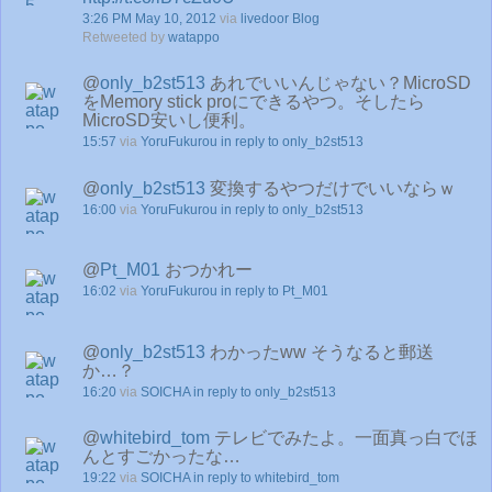
3:26 PM May 10, 2012
via
livedoor Blog
Retweeted by
watappo
@
only_b2st513
あれでいいんじゃない？MicroSD
をMemory stick proにできるやつ。そしたら
MicroSD安いし便利。
15:57
via
YoruFukurou
in reply to only_b2st513
@
only_b2st513
変換するやつだけでいいならｗ
16:00
via
YoruFukurou
in reply to only_b2st513
@
Pt_M01
おつかれー
16:02
via
YoruFukurou
in reply to Pt_M01
@
only_b2st513
わかったww そうなると郵送
か…？
16:20
via
SOICHA
in reply to only_b2st513
@
whitebird_tom
テレビでみたよ。一面真っ白でほ
んとすごかったな…
19:22
via
SOICHA
in reply to whitebird_tom