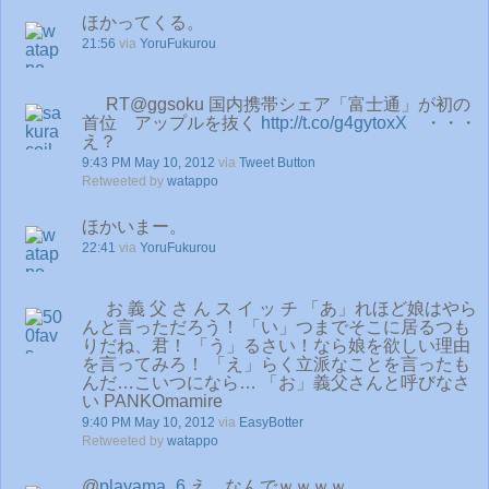
ほかってくる。
21:56
via
YoruFukurou
RT@ggsoku 国内携帯シェア「富士通」が初の
首位 アップルを抜く
http://t.co/g4gytoxX
・・・
え？
9:43 PM May 10, 2012
via
Tweet Button
Retweeted by
watappo
ほかいまー。
22:41
via
YoruFukurou
お 義 父 さ ん ス イ ッ チ 「あ」れほど娘はやら
んと言っただろう！ 「い」つまでそこに居るつも
りだね、君！ 「う」るさい！なら娘を欲しい理由
を言ってみろ！ 「え」らく立派なことを言ったも
んだ…こいつになら… 「お」義父さんと呼びなさ
い PANKOmamire
9:40 PM May 10, 2012
via
EasyBotter
Retweeted by
watappo
@
playama_6
え、なんでｗｗｗｗ