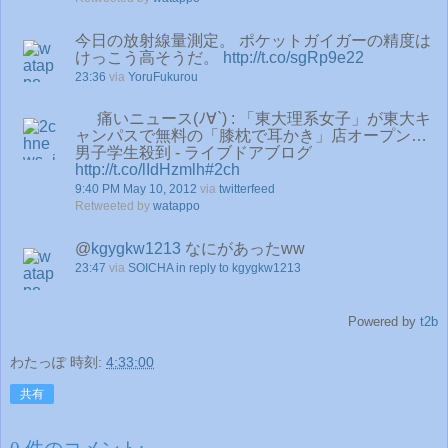
今日の放射線量測定。 ポケットガイガーの精度は
けっこう高そうだ。
http://t.co/sgRp9e22
23:36
via
YoruFukurou
痛いニュース(ﾉ∀`) : 「東大理系女子」が東大キ
ャンパスで無料の「膝枕で耳かき」店オープン…
男子学生殺到 - ライブドアブログ
http://t.co/lIdHzmlh
#2ch
9:40 PM May 10, 2012
via
twitterfeed
Retweeted by
watappo
@
kgygkw1213
なにがあったww
23:47
via
SOICHA
in reply to kgygkw1213
Powered by
t2b
わたっぽ
時刻:
4:33:00
共有