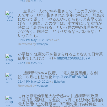
12:44
via
SOICHA
全員が一人の少年を指さして「この子がやった
んですっ！ｷﾘｯ」指さされた少年は半泣き。可哀想
になって優しく「やるんやったらもっと素早く逃
げろ」と助言。この少年は、小学校にして友情が
時には「裏切られる」という世の中の真理を学ん
だだろう。同時に「どうせやるならバレるな」と
いうことも。
12:07 PM May 10, 2012
via web
Retweeted by
watappo
小学校？ 無実の罪を着せられることなんて日常茶
飯事でしたけど。RT>
http://t.co/9s921u7V
12:46
via
SOICHA
虚構新聞ww // 政府、「電力監視隣組」を創
設 ６月にも法制化
http://t.co/EaEnKfB4
12:44 PM May 10, 2012
via
Echofon
Retweeted by
watappo
これは節電効果絶大な予感ww｜ 虚構新聞 政府、
「電力監視隣組」を創設 ６月にも法制化 強制的
電力使用中止の権限や、3日間の電力供給停止・ス