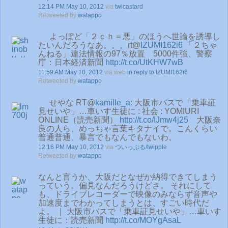
12:14 PM May 10, 2012
via
twicastard
Retweeted by
watappo
よっぽど「２ｃｈ＝悪」のほうへ世論を誘導し
たいんだろうなあ。。。rt@
IZUMI162i6
「２ちゃ
んねる」違法情報の97％放置 5000件強、警察
庁：日本経済新聞
http://t.co/UtKHW7wB
11:59 AM May 10, 2012
via web
in reply to IZUMI162i6
Retweeted by
watappo
せやな RT@
kamille_a
: 大阪市バスで「乗車証
見せいや」…車いす生徒に : 社会 : YOMIURI
ONLINE（読売新聞）
http://t.co/IJmw4j25
大阪奈
良の人ら、めっちゃ言葉キタナイで。こんくらい
普通普通、暴言でもなんでもないわ。
12:16 PM May 10, 2012
via
ついっぷる/twipple
Retweeted by
watappo
なんと言うか、大阪だとなぜか納得できてしまう
っていう。偏見なんだろうけどさ。 それにして
も、ドライブレコーダーで映像のみならず音声や
加速度までわかってしまうとは、すごい時代だ
よ。 ｜ 大阪市バスで「乗車証見せいや」…車いす
生徒に：読売新聞
http://t.co/MOYgAsaL