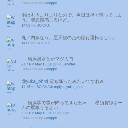
Retweeted by
watappo
雨はもうこりごりなので、今日は早く帰ってしま
う。罪悪感感じるけど。
14:03
via
SOICHA
丸ノ内線なう。悪天候のため徐行運転らしい。
14:06
via
SOICHA
横浜浸水とかマジカヨ
2:07 PM May 10, 2012
via
Janetter
Retweeted by
watappo
@
yuka_ohmi
雹も降ったみたいですねw
14:15
via
SOICHA
in reply to yuka_ohmi
横浜駅で雹が降ってきたわw 横須賀線ホー
ムの屋根うるさい
2:12 PM May 10, 2012
via web
Retweeted by
watappo