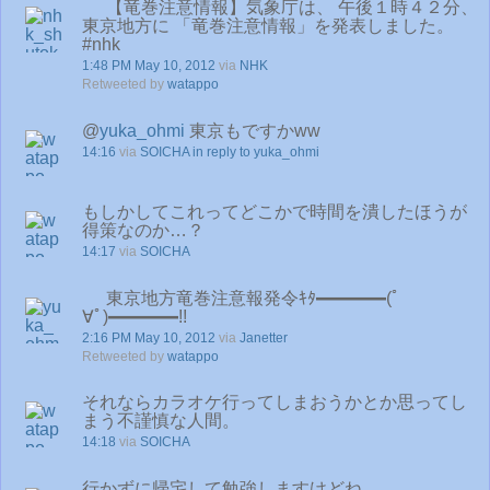
【竜巻注意情報】気象庁は、 午後１時４２分、
東京地方に 「竜巻注意情報」を発表しました。
#nhk
1:48 PM May 10, 2012
via
NHK
Retweeted by
watappo
@
yuka_ohmi
東京もですかww
14:16
via
SOICHA
in reply to yuka_ohmi
もしかしてこれってどこかで時間を潰したほうが
得策なのか…？
14:17
via
SOICHA
東京地方竜巻注意報発令ｷﾀ━━━━(ﾟ
∀ﾟ)━━━━!!
2:16 PM May 10, 2012
via
Janetter
Retweeted by
watappo
それならカラオケ行ってしまおうかとか思ってし
まう不謹慎な人間。
14:18
via
SOICHA
行かずに帰宅して勉強しますけどね。