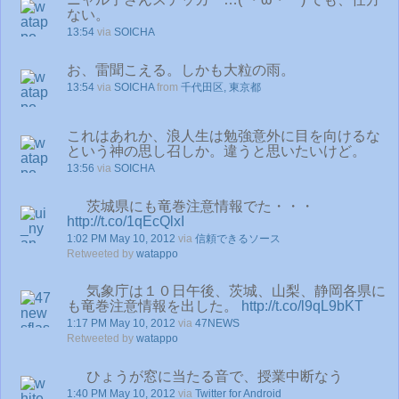
ない。
13:54
via
SOICHA
お、雷聞こえる。しかも大粒の雨。
13:54
via
SOICHA
from
千代田区, 東京都
これはあれか、浪人生は勉強意外に目を向けるな
という神の思し召しか。違うと思いたいけど。
13:56
via
SOICHA
茨城県にも竜巻注意情報でた・・・
http://t.co/1qEcQlxI
1:02 PM May 10, 2012
via
信頼できるソース
Retweeted by
watappo
気象庁は１０日午後、茨城、山梨、静岡各県に
も竜巻注意情報を出した。
http://t.co/l9qL9bKT
1:17 PM May 10, 2012
via
47NEWS
Retweeted by
watappo
ひょうが窓に当たる音で、授業中断なう
1:40 PM May 10, 2012
via
Twitter for Android