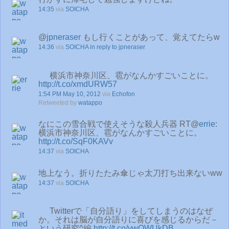
14:35
via
SOICHA
@
jpneraser
もし行くことがあって、覚えてたらw
14:36
via
SOICHA
in reply to jpneraser
横浜市神奈川区、雹がなんかすごいことに。
http://t.co/xmdURW57
1:54 PM May 10, 2012
via
Echofon
Retweeted by
watappo
なにこの雪合戦で使えそうな殺人兵器 RT@
errie
:
横浜市神奈川区、雹がなんかすごいことに。
http://t.co/SqF0KAVv
14:37
via
SOICHA
地上なう。折りたたみ傘じゃ太刀打ち出来ないww
14:37
via
SOICHA
Twitterで「自分語り」をしてしまうのはなぜ
か。それは脳が自分語りに喜びを感じるからだ－
という研究^編
http://t.co/ywOWUkDB