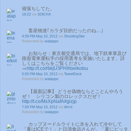
寝落ちしてた。
19:22
via
SOICHA
畜産物達｢カラダ目的だったのね…｣
4:59 PM May 10, 2012
via
ShootingStar
Retweeted by
watappo
お知らせ：東京都交通局では、地下鉄車掌及び
路面電車運転手の採用選考を実施いたします。詳
しくはこちらをご覧ください
⇒
http://t.co/rbkjU3PH
#toeikotsu
5:05 PM May 10, 2012
via
TweetDeck
Retweeted by
watappo
【最新記事】 どうせ偽物ならとことんやろう
ぜ！ シリコン製のロレックスだぜ！
http://t.co/MxXpNafA
#gizjp
7:00 PM May 10, 2012
via
dlvr.it
Retweeted by
watappo
カップヌードルライトに氷を入れて冷やして
「夏はICEで！」と日清食品さんが。「夏にピッタ