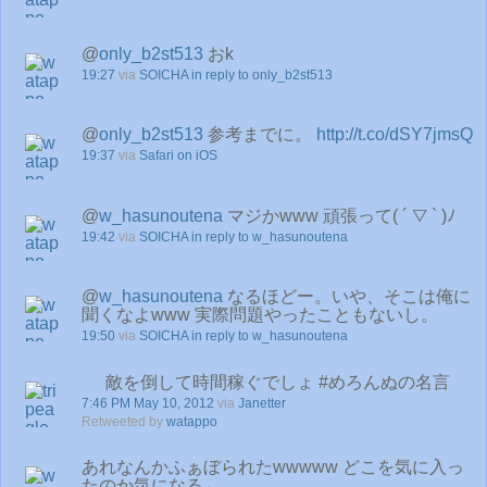
@
only_b2st513
おk
19:27
via
SOICHA
in reply to only_b2st513
@
only_b2st513
参考までに。
http://t.co/dSY7jmsQ
19:37
via
Safari on iOS
@
w_hasunoutena
マジかwww 頑張って( ´ ▽ ` )ﾉ
19:42
via
SOICHA
in reply to w_hasunoutena
@
w_hasunoutena
なるほどー。いや、そこは俺に
聞くなよwww 実際問題やったこともないし。
19:50
via
SOICHA
in reply to w_hasunoutena
敵を倒して時間稼ぐでしょ #めろんぬの名言
7:46 PM May 10, 2012
via
Janetter
Retweeted by
watappo
あれなんかふぁぼられたwwwww どこを気に入っ
たのか気になる←