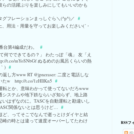
彼らの活躍ぶりを楽しみにしてもいいのかも
i スタグフレーションまっしぐら＼(^р^)／
#
合意の上、用法・用量を守ってお楽しみください(´・
0番台第4編成だわ。
#
て何でできてるの？」 わたっぽ「魂」 友「え
p://t.co/mYoSNbGf ぬるめのお風呂くらいの熱
｀)
#
方www RT @jpneraser: 二度と電話しな
tp://t.co/1zHIlKn5
#
r 推進運転とか、意味わかって使ってないだろwww
通システムや地下鉄ならいざ知らず、地上路
いはずなのに。TASCを自動運転と勘違いし
TASC関係ないとは思うけど…
#
r なるほど、ってそこでなんで逝っとけダイヤと結
) 尼崎の時とは違って速度オーバーしてたわけ
RSSフ
投