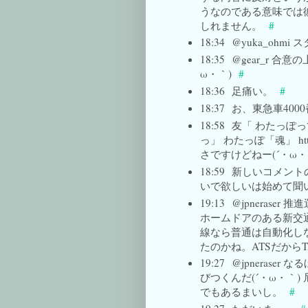
うなのである意味では
しれません。
#
18:34
@yuka_ohm
18:35
@gear_r 
ω・｀)
#
18:36
足痛い。
#
18:37
お、東急車400
18:58
友「 わたっぽっ
っ」 わたっぽ「魂」 htt
さですけどねー(´・ω・
18:59
新しいコメントの返し
いで欲しいは始めて聞いたw ht
19:13
@jpnerase
ホームドアのある新交
線なら普通は自動化しな
たのかね。ATSだから
19:27
@jpnerase
びつくんだ(´・ω・｀
でもあるまいし。
#