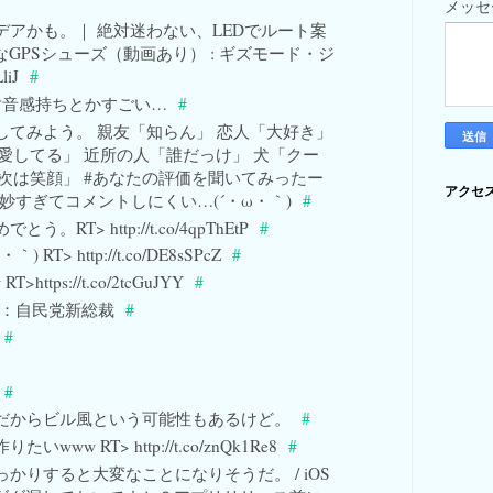
メッ
デアかも。｜ 絶対迷わない、LEDでルート案
GPSシューズ（動画あり） : ギズモード・ジ
liJ
#
 絶対音感持ちとかすごい…
#
してみよう。 親友「知らん」 恋人「大好き」
愛してる」 近所の人「誰だっけ」 犬「クー
次は笑顔」 #あなたの評価を聞いてみったー
アクセ
wgTXf 微妙すぎてコメントしにくい…(´・ω・｀)
#
。RT> http://t.co/4qpThEtP
#
RT> http://t.co/DE8sSPcZ
#
ttps://t.co/2tcGuJYY
#
ヒント：自民党新総裁
#
#
#
だからビル風という可能性もあるけど。
#
www RT> http://t.co/znQk1Re8
#
かりすると大変なことになりそうだ。 / iOS