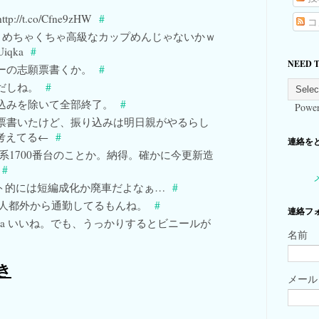
p://t.co/Cfne9zHW
#
コ
か、めちゃくちゃ高級なカップめんじゃないかｗ
Uiqka
#
NEED 
ーの志願票書くか。
#
だしね。
#
込みを除いて全部終了。
#
Power
票書いたけど、振り込みは明日親がやるらし
考えてる←
#
連絡をとる
500系1700番台のことか。納得。確かに今更新造
#
コスト的には短編成化か廃車だよなぁ…
#
 あの人都外から通勤してるもんね。
#
連絡フ
_kawa いいね。でも、うっかりするとビニールが
名前
やき
メー