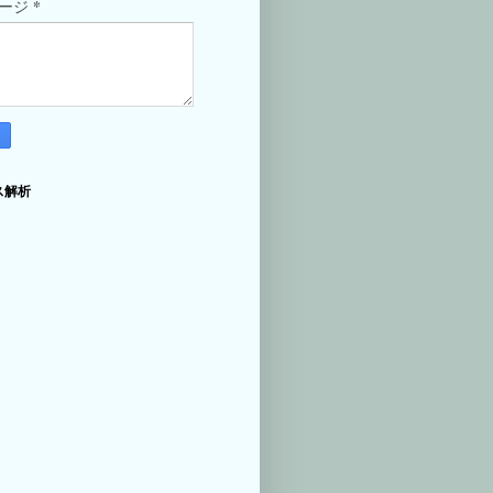
*
セージ
ス解析