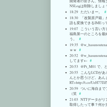
開発者の皆さん、情報
NSLogは削除しましょう。 - 
18:29
ただいまー。
#
18:30
「改製原戸籍」
語も変換できるIMEっ
19:07
こういう言い方
福島第一のところを最
う。
#
19:35
@w_hasuno
ｗｗ
#
20:52
@w_hasuno
してます←
#
20:53
@Pt_M01 で
20:55
こんなLCDがあ
んとか思うけど。あん
RT>http://t.co/UeH77DZ
20:59
ついに海自までフ
（笑
#
21:03
NTTデータが
取得したって事？何か