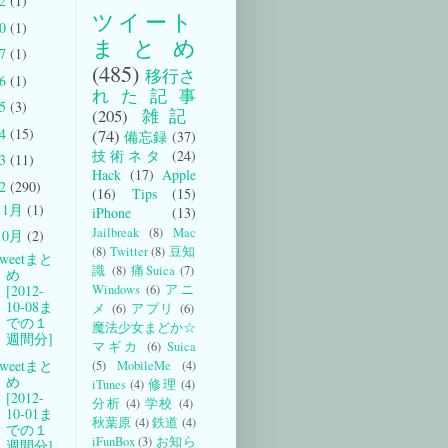
22
(1)
ツイート
20
(1)
まとめ
17
(1)
(485)
移行さ
16
(1)
れた記事
15
(3)
(205)
雑記
14
(15)
(74)
備忘録
(37)
技術ネタ
(24)
13
(11)
Hack
(17)
Apple
12
(290)
(16)
Tips
(15)
11月
(1)
iPhone
(13)
Jailbreak
(8)
Mac
10月
(2)
(8)
Twitter
(8)
豆知
weetまと
識
(8)
痛Suica
(7)
め
Windows
(6)
アニ
[2012-
10-08ま
メ
(6)
アプリ
(6)
での１
魔法少女まどか☆
週間分]
マギカ
(6)
Suica
weetまと
(5)
MobileMe
(4)
め
iTunes
(4)
修理
(4)
[2012-
分析
(4)
学校
(4)
10-01ま
秋葉原
(4)
鉄道
(4)
での１
iFunBox
(3)
お知ら
週間分]