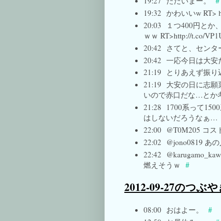
19:27
ただいまー。
#
19:32
かわいいw RT> htt
20:03
１つ400円と
ｗｗ RT>http://t.co/VP1
20:42
さてと、センタ
20:42
一応今日は大安
21:19
とりあえず振り
21:19
大安の日に志願
いので赤口だな…とか
21:28
1700系って1
はしないだろうなぁ…
22:00
@T0M205 
22:02
@jono0819
22:42
@karugamo
燃えそうｗ
#
2012-09-27のつぶ
08:00
おはよー。
#