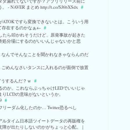
ダダ漏れてないですか？アプリリリース前に
NAVER まとめ http://t.co/SJ6bXSdx
#
がATOKですら変換できないとは。こういう用
て存在するのかなぁ←
#
したら叩かれそうだけど、原発事故が起きた
終処分場にするのがいいんじゃないかと思
utena なんでそんなことを聞かれなきゃならんのだ
utena ごめんなさいタンスに入れるのが面倒で放置
、どうするんだ？ｗ
#
るのか。これならぶっちゃけLEDでいいじゃ
まりLCDの意味がないというか。
9
#
リーダム化したのか… Twitter恐るべし
リアルタイム日本語ツイートデータの再販権を
支障が出たりしないのかがちょっと心配。｜