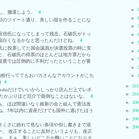
►
し、撤退しよう。
#
►
mi 先日のツイート通り、美しい国を作ることにな
►
安倍氏になってしまって残念。石破氏がトッ
►
面白くなるかなと思ったんだけどね。
#
►
氏に投票してた国会議員が決選投票の時に安
►
と、石破氏の得票のほとんどは地方票だから
►
投票では圧倒的に不利だったということが要
►
27 予備校行っててもおバカさんなアカウントがこち
►
)
#
20
►
 wikipediaだけでいいからしっかり読んだ上でレポ
20
►
ったかぶりほど厄介で面倒なことはないな。
#
20
►
mi まぁ、ほぼ間違いなく維新の会と組んで憲法改
ね。5年以内に資産だけでも国外に逃げたほう
20
►
20
►
mi どさくさに紛れて危ない条項や但し書きまで混
20
►
ー。 改正することに反対というよりも、改正
か。 まぁ、美しいどころか醜いことになりそ