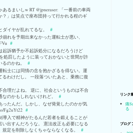
るまいしw RT @jpneraser: 「一番前の車両
か？」は笑点で座布団持って行かれる程のギ
とダイヤが乱れてるな。
#
砂崩れを予期出来なかった運転士が悪い、
fFVu
#
は起訴猶予か不起訴処分になるだろうけど
士を処罰したように装っておかないと世間が許
いるのかね。
#
運転士には同情の念を抱かざるを得ない。運
てるわけだし。 一段落ついたあと、乗務に復
不合理だよね。 逆に、社会というものは不合
リンク
通なのかもしれないけれど。
#
あったんだ。しかし、なぜ発覚したのかが気
痛S
る
o/Fg2uYt22
#
制導入で精神がたるんだ若者を鍛えることが
言い出すんだろうな。 憲法改正も必要になる
ブログ 
」規定を削除しなくちゃならなくなる。
#