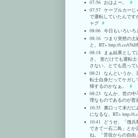
07:56
おはよー。
#
07:57
ケーブルカーじゃあ
で運転していたんです
ャグ
#
08:06
今日もいろいろ
08:16
つまり突然の土
と。RT> http://t.co/t5hI
08:18
まぁ結果として
さ。 形だけでも運転
さない、とでも思って
08:21
なんというか、
転士自身だってケガし
帰するのかなぁ。
#
08:23
なんか、世の中
理なものであるのが普
10:35
裏口って未だに
になるな。RT> http://t.c
10:41
どうせ、「徴兵
できて一石二鳥」とか
ね。「苦役からの自由