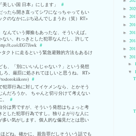
20
►
i 「『美しい国 日本』にします」
#
20
►
だったら開き直ってシワになっちゃってもい
20
►
ックのなかにぶち込んでしまうわ（笑）RT>
20
►
」なんていう揶揄もあったな、そういえば。
20
►
ゃない。れっきとした犯罪なんだし、許して
20
►
/t.co/cEG7Jiwk
#
20
►
 コンタクトに走るという緊急避難的方法もあるけ
20
▼
►
ども、「別にいいんじゃない？」という発想
▼
しろ、厳罰に処されてほしいと思うね。 RT>
T
todorokiikoro)
#
で犯罪行為に対してイケメンなら、とかそう
むんだろうか。 ちゃんと切り分けて考えない
に。
#
ikoro 自分は男ですが、そういう発想はちょっと考
T
きとした犯罪行為ですし。独りよがりな人に
が多い気がします。個人的な偏見だとは思い
w なるほどね。確かに、親告罪だしそういう話でも