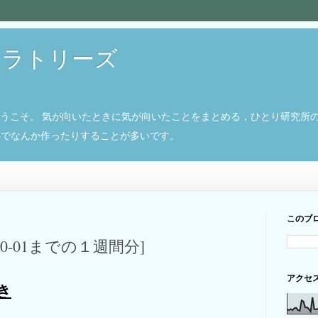
ボラトリーズ
ようこそ。 気が向いたときに気が向いたことをまとめる，ひとり研究所
8266でなんか作ったりすることが多いです。
このブ
2-10-01までの１週間分]
アクセ
やき