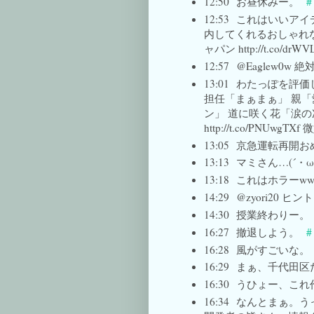
12:50
お昼休みー。
#
12:53
これはいいアイ
内してくれるおしゃれな
ャパン http://t.co/drWVL
12:57
@Eaglew0w
13:01
わたっぽを評価
担任「まぁまぁ」 親「
ン」 道に咲く花「涙の
http://t.co/PNU
13:05
京急運転再開おめでとう
13:13
マミさん…(´・ω・｀) 
13:18
これはホラーww RT>h
14:29
@zyori20 
14:30
授業終わりー。
16:27
撤退しよう。
#
16:28
風がすごいな。
16:29
まぁ、千代田区
16:30
うひょー、これ作りたい
16:34
なんとまぁ。うっ