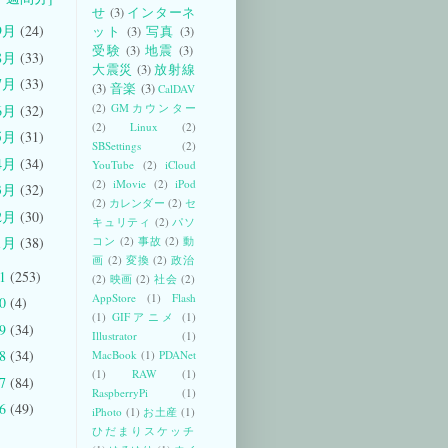
せ
(3)
インターネ
9月
(24)
ット
(3)
写真
(3)
受験
(3)
地震
(3)
8月
(33)
大震災
(3)
放射線
7月
(33)
(3)
音楽
(3)
CalDAV
(2)
GMカウンター
6月
(32)
(2)
Linux
(2)
5月
(31)
SBSettings
(2)
4月
(34)
YouTube
(2)
iCloud
(2)
iMovie
(2)
iPod
3月
(32)
(2)
カレンダー
(2)
セ
2月
(30)
キュリティ
(2)
パソ
コン
(2)
事故
(2)
動
1月
(38)
画
(2)
変換
(2)
政治
11
(253)
(2)
映画
(2)
社会
(2)
AppStore
(1)
Flash
10
(4)
(1)
GIFアニメ
(1)
09
(34)
Illustrator
(1)
08
(34)
MacBook
(1)
PDANet
(1)
RAW
(1)
07
(84)
RaspberryPi
(1)
06
(49)
iPhoto
(1)
お土産
(1)
ひだまりスケッチ