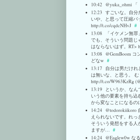
10:42
@yuka_ohm
12:23
すごいな。自分
いや、と思って圧縮パ
http://t.co/cqdcNHvJ
#
13:08
「イケメン無罪
でも、そういう問題じ
はならないはず。RT> http:/
13:08
@GemBoom
どなw
#
13:17
自分は男だけれ
は無いな、と思う。 む
http://t.co/W963KzRg (@
13:19
というか、なん
いう他の要素を持ち込
から変なことになるの
14:24
@todoroki
えられないです。れっ
そういう発想をする人
ますが…
#
14:24
@Eaglew0