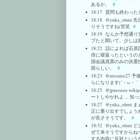
あるか。
#
18:17
質問も終わった
18:18
@yuka_oh
りそうですね(苦笑
#
18:19
なんか予想通り
プたと聞いて、少しは
18:22
話によれば石原
倍に寝返ったというの
国会議員票のみの決選
因らしい。
#
18:23
@nironiro
らになります(´・ω・｀
18:25
@jpneraser
ートしやがれよ… 知
18:27
@yuka_oh
正に乗り出すでしょう
が良さそうです。
#
18:32
@yuka_oh
ぜて来そうですからね
する内容に反対という