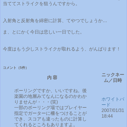
当ててストライクを狙うんですから。
入射角と反射角を綿密に計算、てやつでしょうか…
ま、とにかく今日は悲しい一日でした。
今度はもう少しストライクが取れるよう、がんばります！
コメント
（5件）
ニックネー
内 容
ム／日時
ボーリングですか、いいですね。後
楽園の地層みてなんになるのかわか
ホワイトバ
りませんが・・・(笑)
ード
一部のボーリング場ではプレイヤー
2007/01/31
指定でガーターに柵をつけることが
18:44
でき、スコアも違ったものに計算し
てくれるところもありますよ。