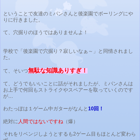
ということで友達のミパンさんと後楽園でボーリングにや
りに行きました。
て、穴掘りのほうではありませんよ！
学校で「後楽園で穴掘り？寂しいなぁ～」と同情されまし
た。
無駄な知識ありすぎ！
て、そいつ
て、どうでもいいことに話がそれましたが、ミパンさんは
お上手で何回もストライクやスペアーを取っていくのです
が…
わたっぽは１ゲーム中ガターがなんと
10回！
絶対に
人間ではないですね
（爆）
それをリベンジしようとするも2ゲーム目もほとんど変わら