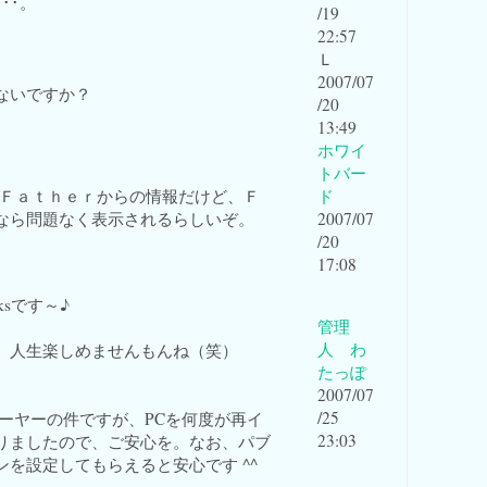
･･。
/19
22:57
Ｌ
2007/07
ないですか？
/20
13:49
ホワイ
トバー
ｓＦａｔｈｅｒからの情報だけど、Ｆ
ド
なら問題なく表示されるらしいぞ。
2007/07
/20
17:08
ksです～♪
管理
人 わ
、人生楽しめませんもんね（笑）
たっぽ
2007/07
/25
レーヤーの件ですが、PCを何度が再イ
23:03
りましたので、ご安心を。なお、パブ
を設定してもらえると安心です ^^