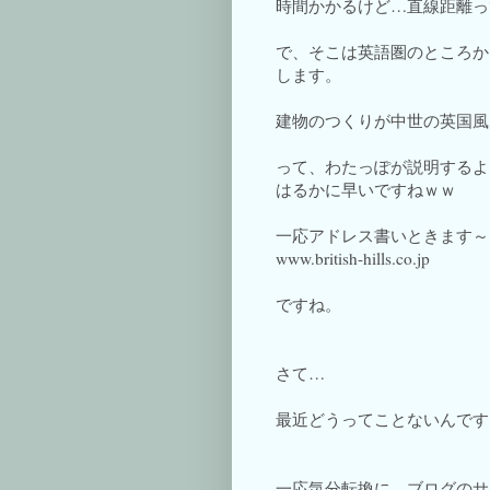
時間かかるけど…直線距離っ
で、そこは英語圏のところか
します。
建物のつくりが中世の英国風
って、わたっぽが説明するよ
はるかに早いですねｗｗ
一応アドレス書いときます～
www.british-hills.co.jp
ですね。
さて…
最近どうってことないんです
一応気分転換に、ブログのサ