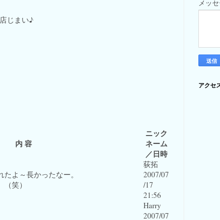
メッ
店じまい♪
アクセ
ニック
内 容
ネーム
／日時
荻拓
れたよ～長かったなー。
2007/07
。（笑）
/17
21:56
Harry
2007/07