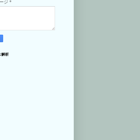
*
セージ
ス解析