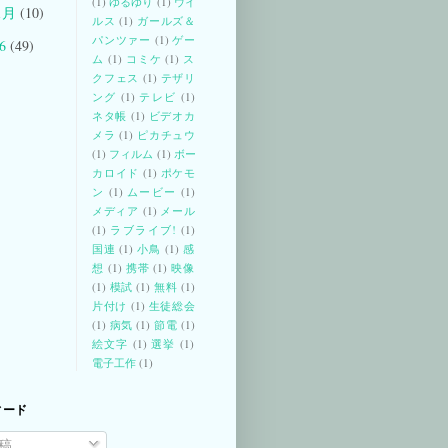
(1)
ゆるゆり
(1)
ウイ
1月
(10)
ルス
(1)
ガールズ＆
パンツァー
(1)
ゲー
06
(49)
ム
(1)
コミケ
(1)
ス
クフェス
(1)
テザリ
ング
(1)
テレビ
(1)
ネタ帳
(1)
ビデオカ
メラ
(1)
ピカチュウ
(1)
フィルム
(1)
ボー
カロイド
(1)
ポケモ
ン
(1)
ムービー
(1)
メディア
(1)
メール
(1)
ラブライブ!
(1)
国連
(1)
小鳥
(1)
感
想
(1)
携帯
(1)
映像
(1)
模試
(1)
無料
(1)
片付け
(1)
生徒総会
(1)
病気
(1)
節電
(1)
絵文字
(1)
選挙
(1)
電子工作
(1)
ィード
稿