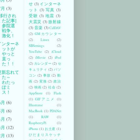
せ
(3)
インターネ
7月
(3)
ット
(3)
写真
(3)
[移行され
受験
(3)
地震
(3)
た記事]
大震災
(3)
放射線
参院選
(3)
音楽
(3)
CalDAV
戦争、
(2)
GMカウンター
激化！
(2)
Linux
(2)
インターネ
SBSettings
(2)
ットが
YouTube
(2)
iCloud
やっと
(2)
iMovie
(2)
iPod
直っ
た！！
(2)
カレンダー
(2)
セ
キュリティ
(2)
パソ
更新忘れて
コン
(2)
事故
(2)
動
た～
画
(2)
変換
(2)
政治
わたっ
ぽミ
(2)
映画
(2)
社会
(2)
ス！
AppStore
(1)
Flash
(1)
GIFアニメ
(1)
6月
(6)
Illustrator
(1)
5月
(6)
MacBook
(1)
PDANet
(1)
RAW
(1)
4月
(7)
RaspberryPi
(1)
3月
(12)
iPhoto
(1)
お土産
(1)
ひだまりスケッチ
2月
(13)