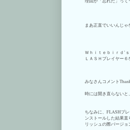
理由が「忘れた」って･
まあ正直でいいんじゃ
Ｗｈｉｔｅｂｉｒｄ’
ＬＡＳＨプレイヤー６
みなさんコメントThan
時には開き直らないと
ちなみに、FLASHプ
ンストールした結果直
リッシュの際バージョン