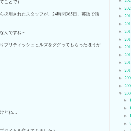
20
►
てことで）
20
►
ら採用されたスタッフが、24時間365日、英語で話
20
►
20
►
20
►
なんですね～
20
►
りブリティッシュヒルズをググってもらったほうが
20
►
20
►
20
►
20
►
20
►
20
►
20
▼
►
►
けどね…
►
►
ブタイトル変えてみました♪