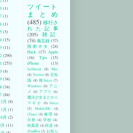
22
(1)
ツイート
20
(1)
まとめ
17
(1)
(485)
移行さ
16
(1)
れた記事
15
(3)
(205)
雑記
14
(15)
(74)
備忘録
(37)
技術ネタ
(24)
13
(11)
Hack
(17)
Apple
12
(290)
(16)
Tips
(15)
iPhone
(13)
11
(253)
Jailbreak
(8)
Mac
10
(4)
(8)
Twitter
(8)
豆知
09
(34)
識
(8)
痛Suica
(7)
Windows
(6)
アニ
08
(34)
メ
(6)
アプリ
(6)
07
(84)
魔法少女まどか☆
12月
(8)
マギカ
(6)
Suica
(5)
MobileMe
(4)
11月
(1)
iTunes
(4)
修理
(4)
10月
(2)
分析
(4)
学校
(4)
9月
(11)
秋葉原
(4)
鉄道
(4)
iFunBox
(3)
お知ら
8月
(5)