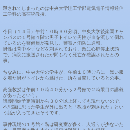
殺されてしまったのは中央大学理工学部電気電子情報通信
工学科の高窪統教授。
今日（１４日）午前１０時３０分頃、中央大学後楽園キャ
ンパスの１号館４階の男子トイレで男性が血を流して倒れ
ているのを警備員が発見し、警察と消防に通報。
男性は背中や手などを刺されており、既に心肺停止状態
で、病院に搬送されたが間もなく死亡が確認されたとの
事。
ちなみに、中央大学の学生が、午前１０時ごろに「黒い服
を着た男がトイレから逃げた」所を目撃しているとの事。
高窪教授は午前１０時４０分から２号館で２時限目の講義
があったという。
講義開始予定時刻から３０分以上経っても現れないので、
不思議に思った学生が外に出ると「教授が刺された」とい
う話が入ってきたそうです。
事件現場の１号館４階は研究室が多く、人通りが少ないた