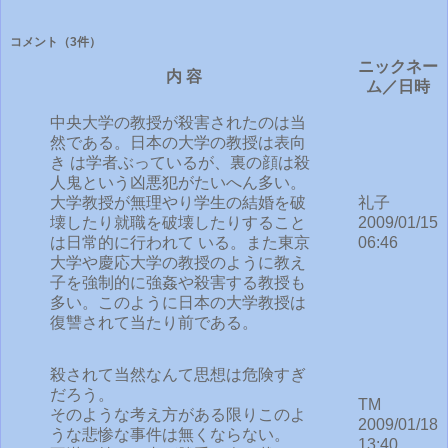
コメント
（3件）
ニックネー
内 容
ム／日時
中央大学の教授が殺害されたのは当
然である。日本の大学の教授は表向
き は学者ぶっているが、裏の顔は殺
人鬼という凶悪犯がたいへん多い。
大学教授が無理やり学生の結婚を破
礼子
壊したり就職を破壊したりすること
2009/01/15
は日常的に行われて いる。また東京
06:46
大学や慶応大学の教授のように教え
子を強制的に強姦や殺害する教授も
多い。このように日本の大学教授は
復讐されて当たり前である。
殺されて当然なんて思想は危険すぎ
だろう。
TM
そのような考え方がある限りこのよ
2009/01/18
うな悲惨な事件は無くならない。
13:40