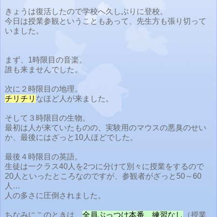
きょうは復活したので学校へ久しぶりに登校。
今日は授業参観ということもあって、先生方も張り切って
いました。
まず、1時限目の音楽。
誰も来ませんでした。
次に２時限目の地理。
チリチリ
なほど人が来ました。
そして３時限目の生物。
最初は人が来ていたものの、実験用のマウスの悪臭のせい
か、最後にはざっと10人ほどでした。
最後４時限目の英語。
生徒は一クラス40人を2つに分けて別々に授業をするので
20人といったところなのですが、参観者がざっと50～60
人…
人の多さに圧倒されました。
ちなみにこのときは、
全員ぶっつけ本番、練習なし
（授業