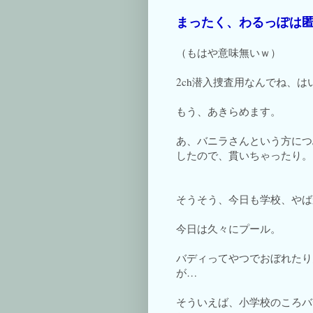
まったく、わるっぽは
（もはや意味無いｗ）
2ch潜入捜査用なんでね、
もう、あきらめます。
あ、バニラさんという方につ
したので、貫いちゃったり。
そうそう、今日も学校、やば
今日は久々にプール。
バディってやつでおぼれたり
が…
そういえば、小学校のころバ