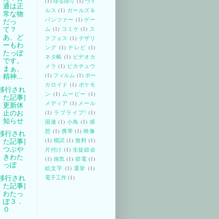
(1)
ゆるゆり
(1)
ウイ
通は正
ルス
(1)
ガールズ＆
常な物
パンツァー
(1)
ゲー
だっ
て？
ム
(1)
コミケ
(1)
ス
あ、ど
クフェス
(1)
テザリ
ーもわ
ング
(1)
テレビ
(1)
たっぽ
ネタ帳
(1)
ビデオカ
です。
メラ
(1)
ピカチュウ
まぁ、
(1)
フィルム
(1)
ボー
精神...
カロイド
(1)
ポケモ
[移行され
ン
(1)
ムービー
(1)
た記事]
メディア
(1)
メール
更新休
止のお
(1)
ラブライブ!
(1)
知らせ
国連
(1)
小鳥
(1)
感
想
(1)
携帯
(1)
映像
[移行され
(1)
模試
(1)
無料
(1)
た記事]
つぶや
片付け
(1)
生徒総会
きわた
(1)
病気
(1)
節電
(1)
っぽ
絵文字
(1)
選挙
(1)
[移行され
電子工作
(1)
た記事]
わたっ
ぽ３．
０