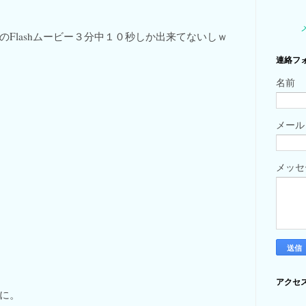
Flashムービー３分中１０秒しか出来てないしｗ
連絡フ
名前
メー
メッ
アクセ
に。