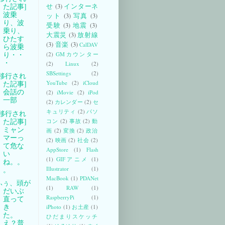
た記事]
せ
(3)
インターネ
波乗
ット
(3)
写真
(3)
り、波
受験
(3)
地震
(3)
乗り、
大震災
(3)
放射線
ひたす
(3)
音楽
(3)
CalDAV
ら波乗
り・・
(2)
GMカウンター
・
(2)
Linux
(2)
SBSettings
(2)
[移行され
YouTube
(2)
iCloud
た記事]
会話の
(2)
iMovie
(2)
iPod
一部
(2)
カレンダー
(2)
セ
キュリティ
(2)
パソ
[移行され
た記事]
コン
(2)
事故
(2)
動
ミャン
画
(2)
変換
(2)
政治
マーっ
(2)
映画
(2)
社会
(2)
て危な
AppStore
(1)
Flash
い
(1)
GIFアニメ
(1)
ね。。
。
Illustrator
(1)
MacBook
(1)
PDANet
ふぅ、頭が
(1)
RAW
(1)
だいぶ
RaspberryPi
(1)
直って
き
iPhoto
(1)
お土産
(1)
た。
ひだまりスケッチ
え？普