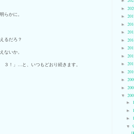
20
►
20
►
す、明らかに。
20
►
20
►
20
►
えるだろ？
20
►
20
►
えないか。
20
►
20
 ３！」…と、いつもどおり続きます。
►
20
►
20
►
20
►
20
▼
►
►
►
▼