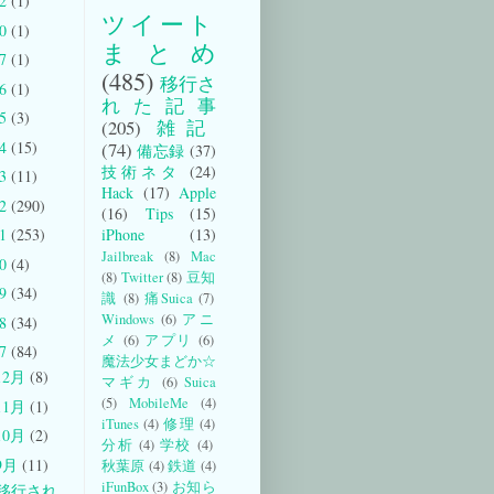
22
(1)
ツイート
20
(1)
まとめ
17
(1)
(485)
移行さ
16
(1)
れた記事
15
(3)
(205)
雑記
14
(15)
(74)
備忘録
(37)
技術ネタ
(24)
13
(11)
Hack
(17)
Apple
12
(290)
(16)
Tips
(15)
iPhone
(13)
11
(253)
Jailbreak
(8)
Mac
10
(4)
(8)
Twitter
(8)
豆知
09
(34)
識
(8)
痛Suica
(7)
Windows
(6)
アニ
08
(34)
メ
(6)
アプリ
(6)
07
(84)
魔法少女まどか☆
12月
(8)
マギカ
(6)
Suica
(5)
MobileMe
(4)
11月
(1)
iTunes
(4)
修理
(4)
10月
(2)
分析
(4)
学校
(4)
9月
(11)
秋葉原
(4)
鉄道
(4)
iFunBox
(3)
お知ら
[移行され