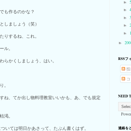
►
►
でも作るのかな？
►
としましょう（笑）
►
►
たりするね、これ。
20
►
ール。
RSSフ
わらかくしましょう、はい。
投
コ
り。
NEED 
すね、てか出し物料理教室いいかも、あ、でも規定
Power
枯渇。
については明日かあさって、たぶん書くはず。
連絡をとる