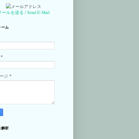
メールを送る / Send E-Mail
ォーム
*
ル
*
セージ
ス解析