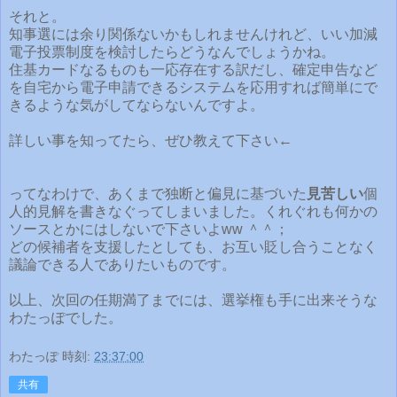
それと。
知事選には余り関係ないかもしれませんけれど、いい加減
電子投票制度を検討したらどうなんでしょうかね。
住基カードなるものも一応存在する訳だし、確定申告など
を自宅から電子申請できるシステムを応用すれば簡単にで
きるような気がしてならないんですよ。
詳しい事を知ってたら、ぜひ教えて下さい←
ってなわけで、あくまで独断と偏見に基づいた
見苦しい
個
人的見解を書きなぐってしまいました。くれぐれも何かの
ソースとかにはしないで下さいよww ＾＾；
どの候補者を支援したとしても、お互い貶し合うことなく
議論できる人でありたいものです。
以上、次回の任期満了までには、選挙権も手に出来そうな
わたっぽでした。
わたっぽ
時刻:
23:37:00
共有