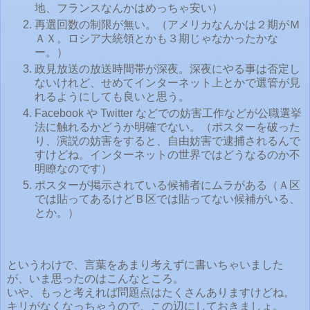
地、フランスなんかはめっちゃ安い）
再選回数の制限が無い。（アメリカなんかは２期がＭ
ＡＸ。ロシア大統領とかも３期じゃなかったかな
ー。）
政見放送の放送時間帯が深夜。深夜にやる事は否定し
ないけれど、せめてインターネット上とかで選管が見
れるようにしても良いと思う。
Facebook や Twitter などでの妨害工作などが公職選挙
法に触れるかどうか明確でない。（ポスターを破った
り、演説の妨害をすると、自由妨害で逮捕されるんで
すけどね。インターネットの世界ではどうなるのか不
明瞭なのです）
ポスターが掲示されている候補者にムラがある（Ａ区
では貼ってあるけどＢ区では貼ってない候補がいる、
とか。）
というわけで、言葉をあまり考えずに書いちゃいました
が、いま思ったのはこんなところ。
いや、もっと考えれば問題点はたくさんありますけどね。
キリがなくなっちゃうので、この辺にしておきましょ。