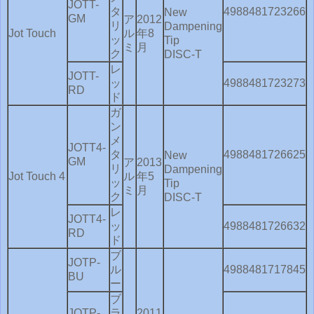
JOTT-
タ
4988481723266
New
GM
ア
2012
リ
Dampening
Jot Touch
ル
年8
ッ
Tip
ミ
月
ク
DISC-T
レ
JOTT-
ッ
4988481723273
RD
ド
ガ
ン
メ
JOTT4-
タ
4988481726625
New
GM
ア
2013
リ
Dampening
Jot Touch 4
ル
年5
ッ
Tip
ミ
月
ク
DISC-T
レ
JOTT4-
ッ
4988481726632
RD
ド
ブ
JOTP-
ル
4988481717845
BU
ー
ブ
JOTP-
ラ
2011