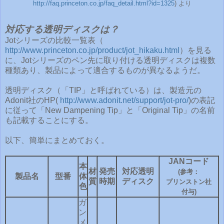
http://faq.princeton.co.jp/faq_detail.html?id=1325
) より
対応する透明ディスクは？
Jotシリーズの比較一覧表（
http://www.princeton.co.jp/product/jot_hikaku.html
）を見る
に、Jotシリーズのペン先に取り付ける透明ディスクは複数
種類あり、製品によって適合するものが異なるようだ。
透明ディスク（「TIP」と呼ばれている）は、製造元の
Adonit社のHP(
http://www.adonit.net/support/jot-pro/
)の表記
に従って「New Dampening Tip」と「Original Tip」の名前
も記載することにする。
以下、簡単にまとめておく。
JANコード
本
材
発売
対応透明
(参考：
製品名
型番
体
質
時期
ディスク
プリンストン社
色
付与)
ガ
ン
メ