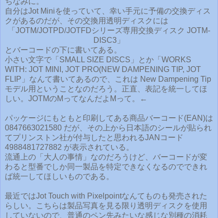
ちなみに。
自分はJot Miniを使っていて、幸い手元に予備の交換ディス
クがあるのだが、その交換用透明ディスクには
「JOTM/JOTPD/JOTFDシリーズ専用交換ディスク JOTM-
DISC3」
とバーコードの下に書いてある。
小さい文字で「SMALL SIZE DISCS」とか「WORKS
WITH: JOT MINI, JOT PRO(NEW DAMPENING TIP, JOT
FLIP」なんて書いてあるので、これは New Dampening Tip
モデル用ということなのだろう。正直、表記を統一してほ
しい。JOTMのMってなんだよMって。←
パッケージにもともと印刷してある商品バーコード(EAN)は
0847663021580 だが、その上から日本語のシールが貼られ
てプリンストン社が付与したと思われるJANコード
4988481727882 が表示されている。
流通上の「大人の事情」なのだろうけど、バーコードが変
わると型番でしか同一製品を特定できなくなるのでできれ
ば統一してほしいものである。
最近ではJot Touch with Pixelpointなんてものも発売された
らしい。こちらは製品写真を見る限り透明ディスクを使用
していないので、普通のペン先みたいな感じな別種の消耗