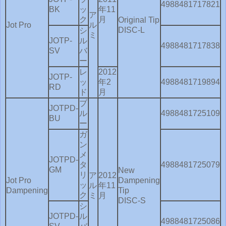
4988481717821
BK
ッ
年11
ア
ク
月
Original Tip
Jot Pro
ル
DISC-L
シ
ミ
JOTP-
ル
4988481717838
SV
バ
ー
レ
2012
JOTP-
ッ
年2
4988481719894
RD
ド
月
ブ
JOTPD-
ル
4988481725109
BU
ー
ガ
ン
メ
JOTPD-
タ
4988481725079
GM
New
リ
ア
2012
Jot Pro
Dampening
ッ
ル
年11
Dampening
Tip
ク
ミ
月
DISC-S
シ
JOTPD-
ル
4988481725086