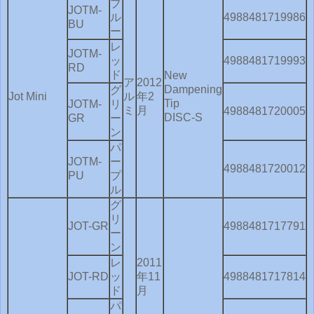
ブ
JOTM-
ル
4988481719986
BU
ー
レ
JOTM-
ッ
4988481719993
RD
ド
New
ア
2012
Dampening
グ
Jot Mini
ル
年2
Tip
JOTM-
リ
ミ
月
4988481720005
DISC-S
GR
ー
ン
パ
JOTM-
ー
4988481720012
PU
プ
ル
グ
リ
JOT-GR
4988481717791
ー
ン
レ
2011
JOT-RD
ッ
年11
4988481717814
ド
月
パ