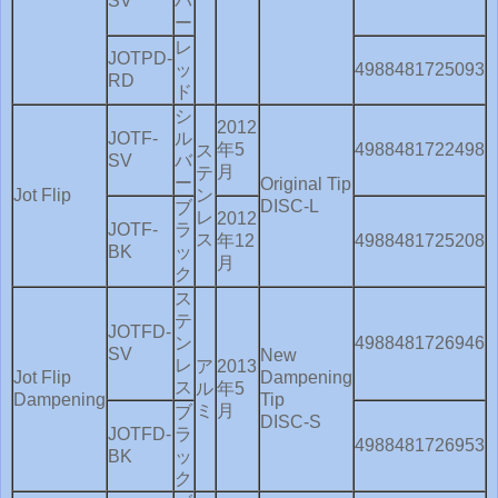
SV
バ
ー
レ
JOTPD-
ッ
4988481725093
RD
ド
シ
2012
JOTF-
ル
年5
4988481722498
ス
SV
バ
月
テ
ー
Original Tip
Jot Flip
ン
DISC-L
ブ
レ
2012
JOTF-
ラ
ス
年12
4988481725208
BK
ッ
月
ク
ス
テ
JOTFD-
ン
4988481726946
SV
New
レ
ア
2013
Jot Flip
Dampening
ス
ル
年5
Dampening
Tip
ミ
月
ブ
DISC-S
JOTFD-
ラ
4988481726953
BK
ッ
ク