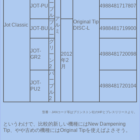
ー
JOT-PU
4988481717807
プ
ル
ア
Original Tip
ブ
Jot Classic
ル
DISC-L
JOT-BU
ル
4988481719900
ミ
ー
グ
リ
JOT-
ー
2012
4988481720098
GR2
ン
年2
2
月
パ
ー
JOT-
プ
4988481720104
PU2
ル
2
型番・JANコード等はプリンストン社のHPとプレスリリースより。
というわけで、比較的新しい機種にはNew Dampening
Tip、やや古めの機種にはOriginal Tipを使えばよさそう。