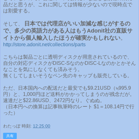
品だと思うが、これに関しては情報が少ないので現時点で
は割愛する。
日本では代理店がいい加減な感じがするの
そして、
で、多少の英語力がある人はもうAdonit社の直販サ
イトから個人輸入したほうが確実かもしれない
。
http://store.adonit.net/collections/parts
こちらは製品ごとに透明ディスクが用意されているので、
自分の対応ディスクがDISC-SなのかDISC-Lなのかとかそん
なことを気にしなくても済みそう。
無くしてしまいそうなペン先のキャップも販売している。
ただ、日本国内への配送だと最安でも$9.21USD（≒995.9
円）と、1,000円ほど送料がかかってしまうのが残念だが。
速達だと$22.86USD、2472円なり。ぐぬぬ。
（日本円への換算は記事執筆時のレート $1＝108.14円で行
った）
わたっぽ
時刻:
12:25:00
共有