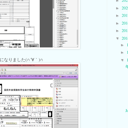
20
►
20
►
20
►
20
►
20
►
20
▼
►
►
なりました(∩´∀｀)∩
▼