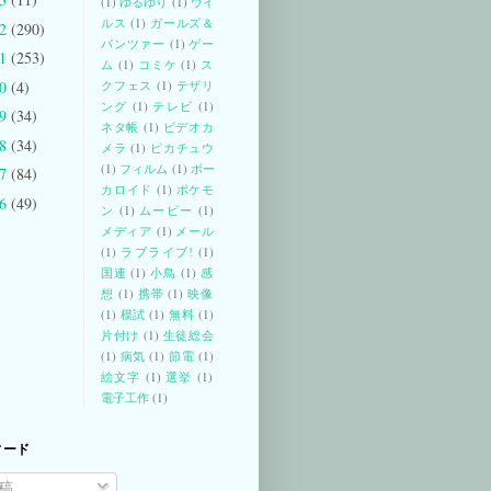
(1)
ゆるゆり
(1)
ウイ
ルス
(1)
ガールズ＆
12
(290)
パンツァー
(1)
ゲー
11
(253)
ム
(1)
コミケ
(1)
ス
10
(4)
クフェス
(1)
テザリ
ング
(1)
テレビ
(1)
09
(34)
ネタ帳
(1)
ビデオカ
08
(34)
メラ
(1)
ピカチュウ
(1)
フィルム
(1)
ボー
07
(84)
カロイド
(1)
ポケモ
06
(49)
ン
(1)
ムービー
(1)
メディア
(1)
メール
(1)
ラブライブ!
(1)
国連
(1)
小鳥
(1)
感
想
(1)
携帯
(1)
映像
(1)
模試
(1)
無料
(1)
片付け
(1)
生徒総会
(1)
病気
(1)
節電
(1)
絵文字
(1)
選挙
(1)
電子工作
(1)
ィード
稿