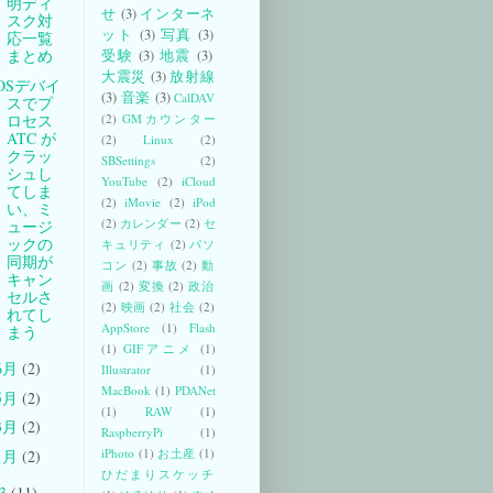
明ディ
せ
(3)
インターネ
スク対
ット
(3)
写真
(3)
応一覧
まとめ
受験
(3)
地震
(3)
大震災
(3)
放射線
iOSデバイ
(3)
音楽
(3)
CalDAV
スでプ
ロセス
(2)
GMカウンター
ATC が
(2)
Linux
(2)
クラッ
SBSettings
(2)
シュし
YouTube
(2)
iCloud
てしま
(2)
iMovie
(2)
iPod
い、ミ
(2)
カレンダー
(2)
セ
ュージ
ックの
キュリティ
(2)
パソ
同期が
コン
(2)
事故
(2)
動
キャン
画
(2)
変換
(2)
政治
セルさ
(2)
映画
(2)
社会
(2)
れてし
AppStore
(1)
Flash
まう
(1)
GIFアニメ
(1)
6月
(2)
Illustrator
(1)
MacBook
(1)
PDANet
5月
(2)
(1)
RAW
(1)
3月
(2)
RaspberryPi
(1)
iPhoto
(1)
お土産
(1)
1月
(2)
ひだまりスケッチ
13
(11)