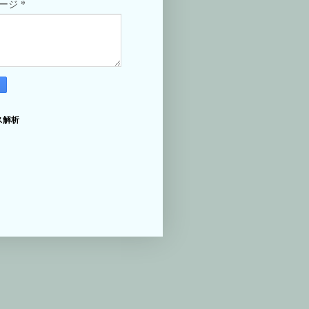
*
セージ
ス解析