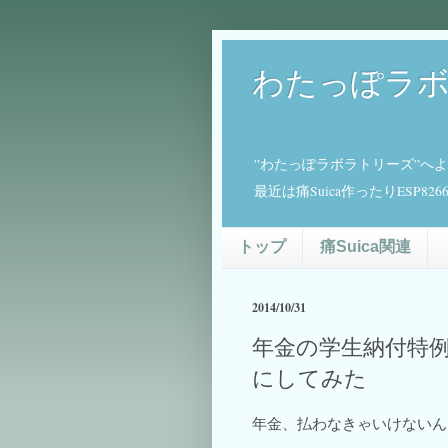
わたっぽラ
”わたっぽラボラトリーズ”へ
最近は痛Suica作ったりESP
トップ
痛Suica関連
2014/10/31
年金の学生納付特例
にしてみた
年金、払わなきゃいけないん