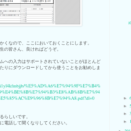
かくなので、ここにおいておくことにします。
生の皆さん、良ければどうぞ。
ムへの入力はサポートされていないことがほとんど
たりにダウンロードしてから使うことをお勧めしま
s/bjqi1yl4kfmbjjb/%E5%AD%A6%E7%94%9F%E7%B4%
9%E4%BE%8B%E7%94%B3%E8%AB%8B%E7%94
E5%85%AC%E9%96%8B%E7%94%A8.pdf?dl=0
►
►
►
るらしいです。
►
に電話して聞くなりしてください。
20