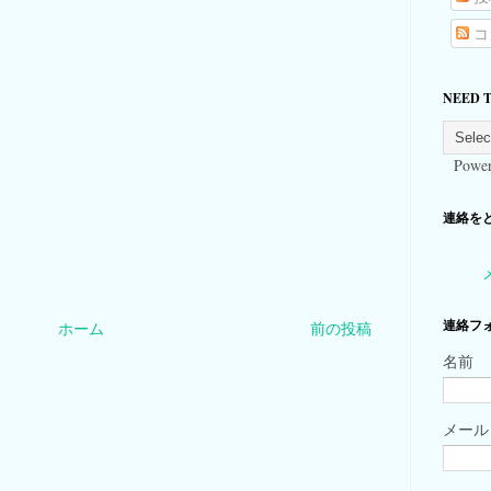
コ
NEED 
Power
連絡をとる
連絡フ
ホーム
前の投稿
名前
メー