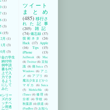
22
(1)
ツイート
20
(1)
まとめ
17
(1)
(485)
移行さ
16
(1)
れた記事
15
(3)
(205)
雑記
14
(15)
(74)
備忘録
(37)
技術ネタ
(24)
12月
(1)
Hack
(17)
Apple
11月
(3)
(16)
Tips
(15)
10月
(3)
iPhone
(13)
年金の学生
Jailbreak
(8)
Mac
納付特
(8)
Twitter
(8)
豆知
例申請
識
(8)
痛Suica
(7)
書をPC
Windows
(6)
アニ
上で入
メ
(6)
アプリ
(6)
力でき
るよう
魔法少女まどか☆
にして
マギカ
(6)
Suica
みた
(5)
MobileMe
(4)
iTunes
(4)
修理
(4)
Jotシリー
ズのタ
分析
(4)
学校
(4)
ッチペ
秋葉原
(4)
鉄道
(4)
ン用透
iFunBox
(3)
お知ら