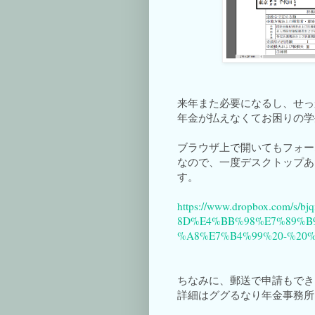
来年また必要になるし、せっ
年金が払えなくてお困りの学
ブラウザ上で開いてもフォー
なので、一度デスクトップあ
す。
https://www.dropbox.com/
8D%E4%BB%98%E7%89%B
%A8%E7%B4%99%20-%20%
ちなみに、郵送で申請もでき
詳細はググるなり年金事務所