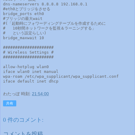
dns-nameservers 8.8.8.8 192.168.0.1

#eth0とブリッジをさせる

bridge_ports eth0

#ブリッジの最大wait

#(「起動時にフォワーディングテーブルを作成するために

#   10秒間ネットワークを監視＆ラーニングする」

#   という設定らしい)

bridge_maxwait 10

#####################

# Wireless Settings #

#####################

allow-hotplug wlan0

iface wlan0 inet manual

wpa-roam /etc/wpa_supplicant/wpa_supplicant.conf

わたっぽ
時刻:
21:54:00
共有
0 件のコメント:
コメントを投稿