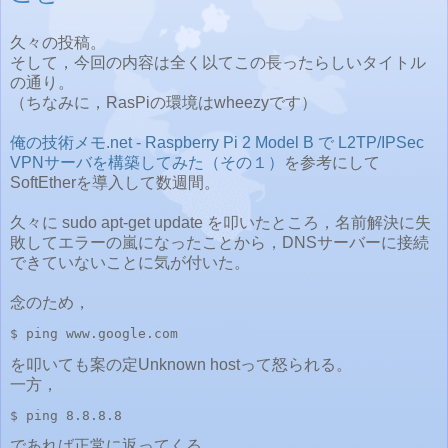
久々の投稿。
そして，今回の内容は全く以てこの長ったらしいタイトル
の通り。
（ちなみに，RasPiの環境はwheezyです）
俺の技術メモ.net - Raspberry Pi 2 Model B で L2TP/IPSec
VPNサーバを構築してみた（その１）
を参考にして
SoftEtherを導入して数週間。
久々に sudo apt-get update を叩いたところ，名前解決に失
敗してエラーの嵐になったことから，DNSサーバーに接続
できていないことに気が付いた。
念のため，
$ ping www.google.com
を叩いても案の定Unknown hostって怒られる。
一方，
$ ping 8.8.8.8
であれば正常に返ってくる。