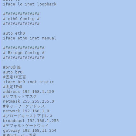
iface lo inet loopback

###############

# eth0 Config #

###############

auto eth0

iface eth0 inet manual

#################

# Bridge Config #

#################

#br0定義

auto br0

#固定IP宣言

iface br0 inet static

#固定IP値

address 192.168.1.150

#サブネットマスク

netmask 255.255.255.0

#ネットワークアドレス

network 192.168.1.0

#ブロードキャストアドレス

broadcast 192.168.1.255

#デフォルトゲートウェイ

gateway 192.168.11.254

#DNSサーバー設定
