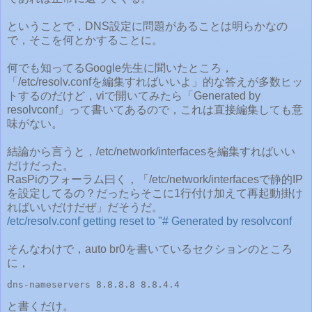
ということで，DNS設定に問題があることは明らかなの
で，そこを何とかすることに。
何でも知ってるGoogle先生に聞いたところ，
「/etc/resolv.confを編集すればいいよ」的な答えが多数ヒッ
トするのだけど，viで開いてみたら「Generated by
resolvconf」って書いてあるので，これは直接編集しても意
味がない。
結論から言うと，/etc/network/interfacesを編集すればいい
だけだった。
RasPiのフォーラム曰く，「/etc/network/interfacesで静的IP
を設定してるの？だったらそこに1行付け加えて再起動掛け
ればいいだけだぜ」だそうだ。
/etc/resolv.conf getting reset to "# Generated by resolvconf
そんなわけで，auto br0を書いているセクションのところ
に，
dns-nameservers 8.8.8.8 8.8.4.4
と書くだけ。