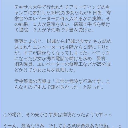
テキサス大学で行われたチアリーディングのキ
ャンプに参加した10代の少女たちが５日夜、寄
宿舎のエレベーターに何人入れるかに挑戦。そ
の結果、１人が意識を失い、病院で手当を受け
て退院、２人がその場で手当を受けた。
警察によると、14歳から17歳の少女たちが詰め
込まれたエレベーターは４階から１階に下りた
が、ドアが開かなくなってしまった。パニック
になった少女が携帯電話で助けを求め、警官、
消防隊員、エレベーターの修理工などが25分ほ
どかけて少女たちを救助した。
学校警備の広報は「非常に危険な行為です。こ
んなものですんで運が良かった」と語った。
この場合、その先がさす所は病院だったようです＞＜
うーん、危険な行為、そしてある意味勇気ある行動。。っ