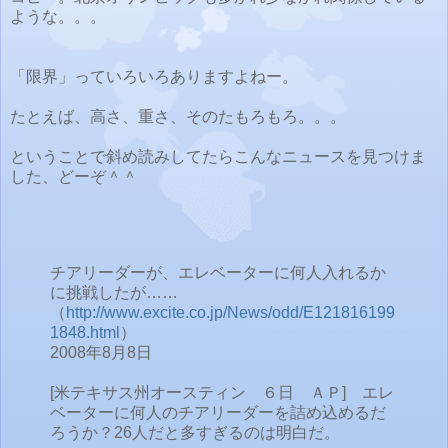
ような。。。
「限界」っていろいろありますよねー。
たとえば、高さ、重さ、そのたもろもろ。。。
ということで斜め読みしてたらこんなニュースを見つけま
した、どーぞ＾＾
チアリーダーが、エレベーターに何人入れるか
に挑戦したが……
（
http://www.excite.co.jp/News/odd/E121816199
1848.html
）
2008年8月8日
[米テキサス州オースティン ６日 ＡＰ] エレ
ベーターに何人のチアリーダーを詰め込めるだ
ろうか？26人だと多すぎるのは明白だ。