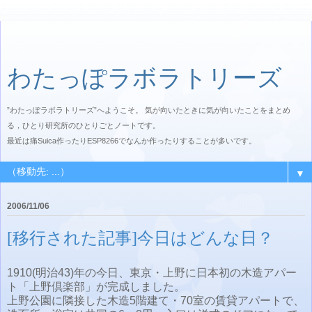
わたっぽラボラトリーズ
”わたっぽラボラトリーズ”へようこそ。 気が向いたときに気が向いたことをまとめ
る，ひとり研究所のひとりごとノートです。
最近は痛Suica作ったりESP8266でなんか作ったりすることが多いです。
▼
2006/11/06
[移行された記事]今日はどんな日？
1910(明治43)年の今日、東京・上野に日本初の木造アパー
ト「上野倶楽部」が完成しました。
上野公園に隣接した木造5階建て・70室の賃貸アパートで、