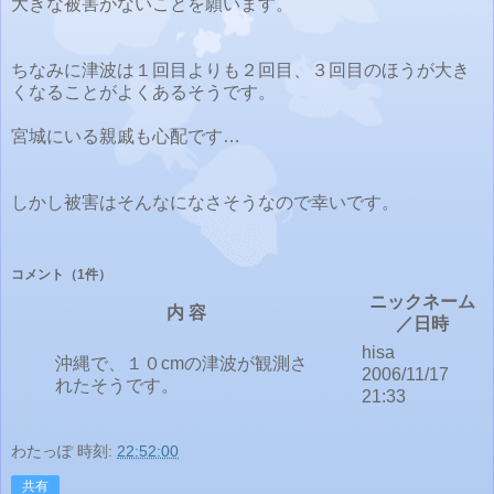
大きな被害がないことを願います。
ちなみに津波は１回目よりも２回目、３回目のほうが大き
くなることがよくあるそうです。
宮城にいる親戚も心配です…
しかし被害はそんなになさそうなので幸いです。
コメント
（1件）
ニックネーム
内 容
／日時
hisa
沖縄で、１０cmの津波が観測さ
2006/11/17
れたそうです。
21:33
わたっぽ
時刻:
22:52:00
共有