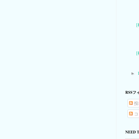
►
RSSフ
投
コ
NEED 