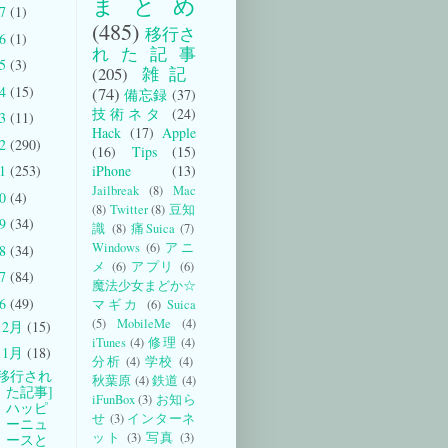
まとめ
17
(1)
(485)
移行さ
16
(1)
れた記事
15
(3)
(205)
雑記
14
(15)
(74)
備忘録
(37)
技術ネタ
(24)
13
(11)
Hack
(17)
Apple
12
(290)
(16)
Tips
(15)
iPhone
(13)
11
(253)
Jailbreak
(8)
Mac
10
(4)
(8)
Twitter
(8)
豆知
09
(34)
識
(8)
痛Suica
(7)
Windows
(6)
アニ
08
(34)
メ
(6)
アプリ
(6)
07
(84)
魔法少女まどか☆
06
(49)
マギカ
(6)
Suica
(5)
MobileMe
(4)
12月
(15)
iTunes
(4)
修理
(4)
11月
(18)
分析
(4)
学校
(4)
[移行され
秋葉原
(4)
鉄道
(4)
た記事]
iFunBox
(3)
お知ら
ハッピ
せ
(3)
インターネ
ーニュ
ット
(3)
写真
(3)
ースと