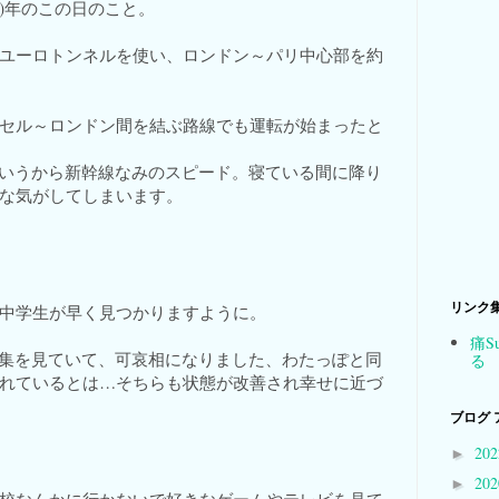
6)年のこの日のこと。
ユーロトンネルを使い、ロンドン～パリ中心部を約
。
セル～ロンドン間を結ぶ路線でも運転が始まったと
mというから新幹線なみのスピード。寝ている間に降り
な気がしてしまいます。
リンク
中学生が早く見つかりますように。
痛S
朝鮮特集を見ていて、可哀相になりました、わたっぽと同
る
れているとは…そちらも状態が改善され幸せに近づ
ブログ 
20
►
20
►