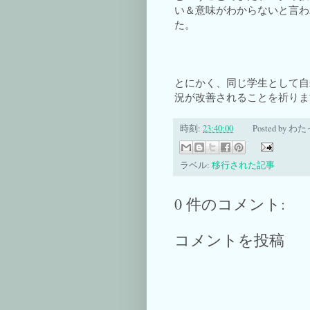
い＆意味がわからないと言わ
た。
とにかく、同じ学生として自
況が改善されることを祈りま
時刻:
23:40:00
Posted by
わた
ラベル:
移行された記事
0 件のコメント:
コメントを投稿