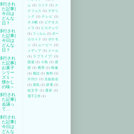
[移行され
ム
(1)
コミケ
(1)
ス
た記事]
クフェス
(1)
テザリ
今日は
ング
(1)
テレビ
(1)
どんな
ネタ帳
(1)
ビデオカ
日？
メラ
(1)
ピカチュウ
[移行され
(1)
フィルム
(1)
ボー
た記事]
カロイド
(1)
ポケモ
今日は
どんな
ン
(1)
ムービー
(1)
日？
メディア
(1)
メール
(1)
ラブライブ!
(1)
[移行され
国連
(1)
小鳥
(1)
感
た記事]
お菓子
想
(1)
携帯
(1)
映像
シリー
(1)
模試
(1)
無料
(1)
ズ１～
片付け
(1)
生徒総会
懐かし
(1)
病気
(1)
節電
(1)
の味～
絵文字
(1)
選挙
(1)
[移行され
電子工作
(1)
た記事]
会議っ
て…
[移行され
た記事]
今日は
どんな