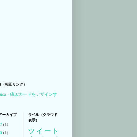
集（相互リンク）
uica・痛ICカードをデザインす
アーカイブ
ラベル（クラウド
表示）
22
(1)
ツイート
20
(1)