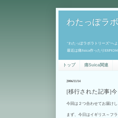
わたっぽラ
”わたっぽラボラトリーズ”へ
最近は痛Suica作ったりESP
トップ
痛Suica関連
2006/11/14
[移行された記事]
今回は２つ合わせてお届けし
まず、今日はイギリス～フラ