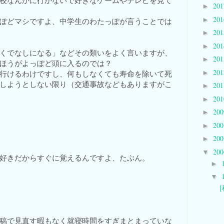
校なんかに行かないで好きなゲームやテレビを見て
20
►
20
►
ぽどマシですよ、中学生のわたっぽが言うことでは
20
►
20
►
くでなしになる」などその類いをよく言いますが、
20
►
ほうがよっぽど頭に入るのでは？
20
►
行けるわけですし、何もしなくても寿命を除いて死
しようとしない限り（交通事故などもありますがこ
20
►
20
►
20
►
20
►
20
►
20
▼
好きだからすぐに覚えるんですよ、たぶん。
►
▼
稿で見直す暇もなく就寝時間をすぎまとまっていな