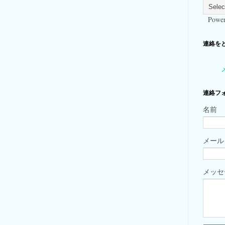
Power
連絡をとる
連絡フ
名前
メー
メッ