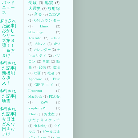
バッド
受験
(3)
地震
(3)
ニュー
大震災
(3)
放射線
ス
(3)
音楽
(3)
CalDAV
[移行され
(2)
GMカウンター
た記事]
(2)
Linux
(2)
おかし
SBSettings
(2)
シリー
YouTube
(2)
iCloud
ズ第３
(2)
iMovie
(2)
iPod
弾！！
！＆お
(2)
カレンダー
(2)
セ
まけ
キュリティ
(2)
パソ
コン
(2)
事故
(2)
動
[移行され
画
(2)
変換
(2)
政治
た記事]
新機能
(2)
映画
(2)
社会
(2)
を導
AppStore
(1)
Flash
入！
(1)
GIFアニメ
(1)
[移行され
Illustrator
(1)
た記事]
MacBook
(1)
PDANet
地震
(1)
RAW
(1)
RaspberryPi
(1)
[移行され
た記事]
iPhoto
(1)
お土産
(1)
今日は
ひだまりスケッチ
どんな
(1)
ゆるゆり
(1)
ウイ
日＆お
ルス
(1)
ガールズ＆
まけ
パンツァー
(1)
ゲー