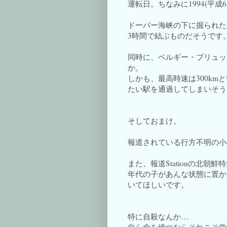
運転日。ちなみに1994(平成
ドーバー海峡の下に掘られた
3時間で結ぶものだそうです
同時に、ベルギー・ブリュッ
か。
しかも、最高時速は300k
たい駅を通過してしまいそう
そしておまけ。
報道されている行方不明の小
また、報道Stationの北
年代の子があんな状態に置か
いてほしいです。
特に自殺なんか…