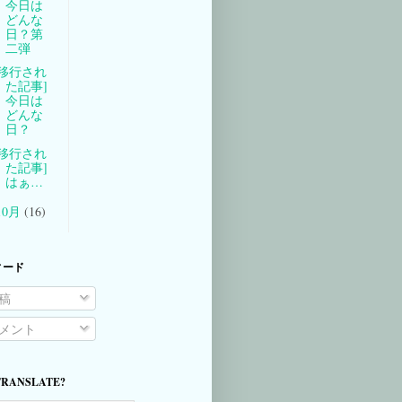
今日は
どんな
日？第
二弾
[移行され
た記事]
今日は
どんな
日？
[移行され
た記事]
はぁ…
10月
(16)
ィード
稿
メント
TRANSLATE?