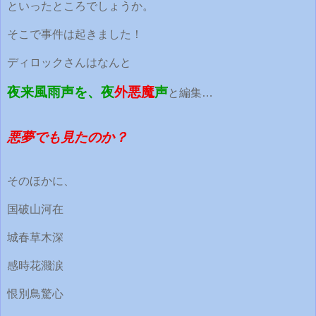
といったところでしょうか。
そこで事件は起きました！
ディロックさんはなんと
夜来風雨声を、夜
外悪魔
声
と編集…
悪夢でも見たのか？
そのほかに、
国破山河在
城春草木深
感時花濺涙
恨別鳥驚心