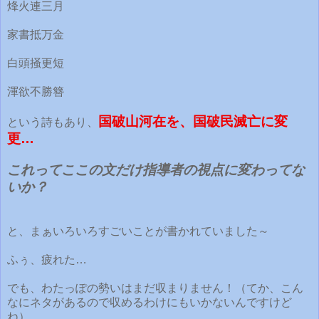
烽火連三月
家書抵万金
白頭掻更短
渾欲不勝簪
国破山河在を、国破民滅亡に変
という詩もあり、
更…
これってここの文だけ指導者の視点に変わってな
いか？
と、まぁいろいろすごいことが書かれていました～
ふぅ、疲れた…
でも、わたっぽの勢いはまだ収まりません！（てか、こん
なにネタがあるので収めるわけにもいかないんですけど
ね）