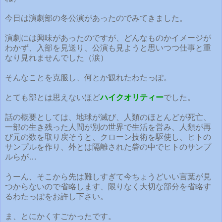
今日は演劇部の冬公演があったのでみてきました。
演劇には興味があったのですが、どんなものかイメージが
わかず、入部を見送り、公演も見ようと思いつつ仕事と重
なり見れませんでした（涙）
そんなことを克服し、何とか観れたわたっぽ。
とても部とは思えないほど
ハイクオリティー
でした。
話の概要としては、地球が滅び、人類のほとんどが死亡、
一部の生き残った人間が別の世界で生活を営み、人類が再
び元の数を取り戻そうと、クローン技術を駆使し、ヒトの
サンプルを作り、外とは隔離された砦の中でヒトのサンプ
ルらが…
うーん、そこから先は難しすぎて今ちょうどいい言葉が見
つからないので省略します、限りなく大切な部分を省略す
るわたっぽをお許し下さい。
ま、とにかくすごかったです。