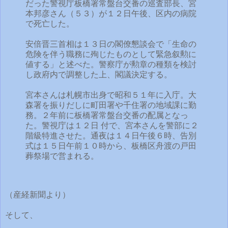
だった警視庁板橋署常盤台交番の巡査部長、宮
本邦彦さん（５３）が１２日午後、区内の病院
で死亡した。
安倍晋三首相は１３日の閣僚懇談会で「生命の
危険を伴う職務に殉じたものとして緊急叙勲に
値する」と述べた。警察庁が勲章の種類を検討
し政府内で調整した上、閣議決定する。
宮本さんは札幌市出身で昭和５１年に入庁。大
森署を振りだしに町田署や千住署の地域課に勤
務。２年前に板橋署常盤台交番の配属となっ
た。警視庁は１２日 付で、宮本さんを警部に２
階級特進させた。通夜は１４日午後６時、告別
式は１５日午前１０時から、板橋区舟渡の戸田
葬祭場で営まれる。
（産経新聞より）
そして、