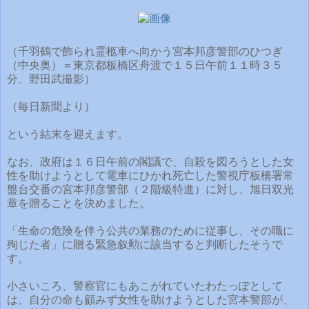
（千羽鶴で飾られ霊柩車へ向かう宮本邦彦警部のひつぎ
（中央奥）＝東京都板橋区舟渡で１５日午前１１時３５
分、野田武撮影）
（毎日新聞より）
という結末を迎えます。
なお、政府は１６日午前の閣議で、自殺を図ろうとした女
性を助けようとして電車にひかれ死亡した警視庁板橋署常
盤台交番の宮本邦彦警部（２階級特進）に対し、旭日双光
章を贈ることを決めました。
「生命の危険を伴う公共の業務のために従事し、その職に
殉じた者」に贈る緊急叙勲に該当すると判断したそうで
す。
小さいころ、警察官にもあこがれていたわたっぽとして
は、自分の命も顧みず女性を助けようとした宮本警部が、