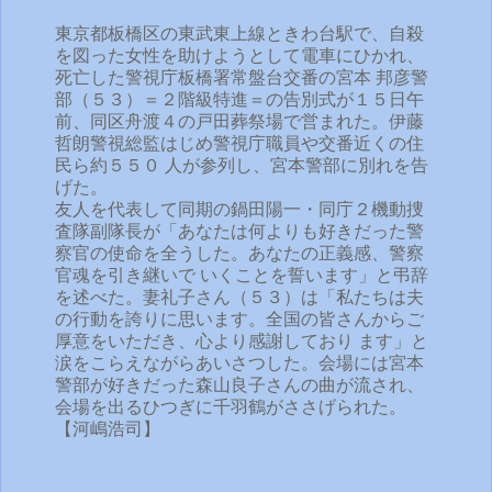
東京都板橋区の東武東上線ときわ台駅で、自殺
を図った女性を助けようとして電車にひかれ、
死亡した警視庁板橋署常盤台交番の宮本 邦彦警
部（５３）＝２階級特進＝の告別式が１５日午
前、同区舟渡４の戸田葬祭場で営まれた。伊藤
哲朗警視総監はじめ警視庁職員や交番近くの住
民ら約５５０ 人が参列し、宮本警部に別れを告
げた。
友人を代表して同期の鍋田陽一・同庁２機動捜
査隊副隊長が「あなたは何よりも好きだった警
察官の使命を全うした。あなたの正義感、警察
官魂を引き継いで いくことを誓います」と弔辞
を述べた。妻礼子さん（５３）は「私たちは夫
の行動を誇りに思います。全国の皆さんからご
厚意をいただき、心より感謝しており ます」と
涙をこらえながらあいさつした。会場には宮本
警部が好きだった森山良子さんの曲が流され、
会場を出るひつぎに千羽鶴がささげられた。
【河嶋浩司】