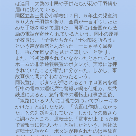
は連日、大勢の市民や子供たちが花や千羽鶴を
届けに訪れて いる。
同区立富士見台小学校は７日、５年生の児童約
５０人が千羽鶴を折り、全員が一言ずつしたた
めた手紙を添えて届けた。同署には全国から激
励の電話が寄せら れているという。同小の原洋
子校長は、「子供たちから『千羽鶴を折ろう』
という声が自然とあがった。一日も早く回復
し、再び元気な姿を見せてほしい」と話 す。
また、当初は押されていなかったとされていた
ホームの非常通報装置のボタンが、実際には押
されていたことが新たに分かった。しかし、事
故直後で間に合わなかったという。
同装置は、ボタンが押されると１キロ圏内を運
行中の電車の運転席で警報が鳴る仕組み。東武
鉄道によると、急行電車の運転士は事故直後、
「線路にいる２人 に目視で気づいてブレーキを
かけた」と話したため、「装置は作動しなかっ
た」との判断を示していた。しかしその後さら
に調べたところ、運転士は「電車が止 まった後
で警報音に気づいた」と話したという。同社は
運転士の話から「ボタンが押されたのは事故直