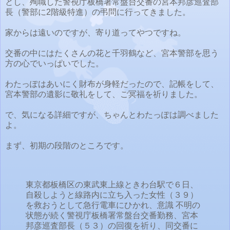
とし、殉職した警視庁板橋署常盤台交番の宮本邦彦巡査部
長（警部に2階級特進）の弔問に行ってきました。
家からは遠いのですが、寄り道ってやつですね。
交番の中にはたくさんの花と千羽鶴など、宮本警部を思う
方の心でいっぱいでした。
わたっぽはあいにく財布が身軽だったので、記帳をして、
宮本警部の遺影に敬礼をして、ご冥福を祈りました。
で、気になる詳細ですが、ちゃんとわたっぽは調べました
よ。
まず、初期の段階のところです。
東京都板橋区の東武東上線ときわ台駅で６日、
自殺しようと線路内に立ち入った女性（３９）
を救おうとして急行電車にひかれ、意識 不明の
状態が続く警視庁板橋署常盤台交番勤務、宮本
邦彦巡査部長（５３）の回復を祈り、同交番に