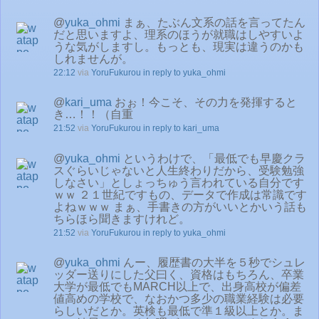
@
yuka_ohmi
まぁ、たぶん文系の話を言ってたん
だと思いますよ、理系のほうが就職はしやすいよ
うな気がしますし。もっとも、現実は違うのかも
しれませんが。
22:12
via
YoruFukurou
in reply to yuka_ohmi
@
kari_uma
おぉ！今こそ、その力を発揮すると
き…！！（自重
21:52
via
YoruFukurou
in reply to kari_uma
@
yuka_ohmi
というわけで、「最低でも早慶クラ
スぐらいじゃないと人生終わりだから、受験勉強
しなさい」としょっちゅう言われている自分です
ｗｗ ２１世紀ですもの、データで作成は常識です
よねｗｗｗ まぁ、手書きの方がいいとかいう話も
ちらほら聞きますけれど。
21:52
via
YoruFukurou
in reply to yuka_ohmi
@
yuka_ohmi
んー、履歴書の大半を５秒でシュレ
ッダー送りにした父曰く、資格はもちろん、卒業
大学が最低でもMARCH以上で、出身高校が偏差
値高めの学校で、なおかつ多少の職業経験は必要
らしいだとか。英検も最低で準１級以上とか。ま