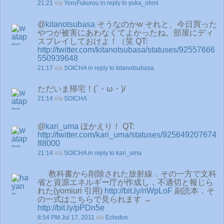
21:21
via
YoruFukurou
in reply to yuka_ohmi
@
kitanotsubasa
そうなのかw それと、今日買った
やつが被害にあわなくてよかったね。部屋にディ
スプレイしておけよ！（笑 QT:
http://twitter.com/kitanotsubasa/statuses/92557666
550939648
21:17
via
SOICHA
in reply to kitanotsubasa
ただいま帰宅！(`・ω・)/
21:14
via
SOICHA
@
kari_uma
ほかえり！ QT:
http://twitter.com/kari_uma/statuses/925649207674
88000
21:14
via
SOICHA
in reply to kari_uma
教科書から削除された放射線．その一方で文科
省と資源エネルギー庁が作成し，不適切と報じら
れた(yomiuri 引用)
http://bit.ly/nWpLoF
副読本．そ
の一式はこちらで見られます →
http://bit.ly/pPDn5e
8:54 PM Jul 17, 2011
via
Echofon