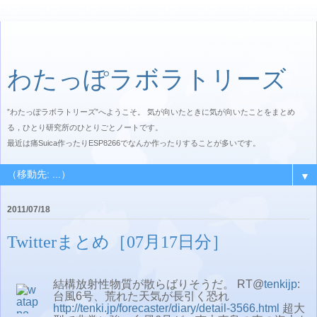
わたっぽラボラトリーズ
”わたっぽラボラトリーズ”へようこそ。 気が向いたときに気が向いたことをまとめ
る，ひとり研究所のひとりごとノートです。
最近は痛Suica作ったりESP8266でなんか作ったりすることが多いです。
▼
2011/07/18
Twitterまとめ［07月17日分］
結構放射性物質が散らばりそうだ。 RT@
tenkijp
:
台風6号、荒れた天気が長引く恐れ
http://tenki.jp/forecaster/diary/detail-3566.html
超大