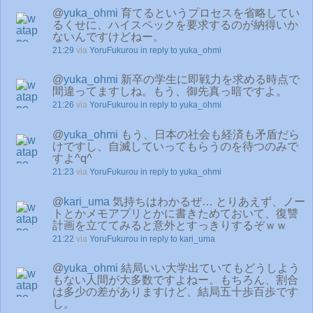
@
yuka_ohmi
育てるというプロセスを省略してい
るくせに、ハイスペックを要求するのが納得いか
ないんですけどねー。
21:29
via
YoruFukurou
in reply to yuka_ohmi
@
yuka_ohmi
新卒の学生に即戦力を求める時点で
間違ってますしね。もう、御先真っ暗ですよ。
21:26
via
YoruFukurou
in reply to yuka_ohmi
@
yuka_ohmi
もう、日本の社会も経済も矛盾だら
けですし、自滅していってもらうのを待つのみで
すよ^q^
21:23
via
YoruFukurou
in reply to yuka_ohmi
@
kari_uma
気持ちはわかるぜ… とりあえず、ノー
トとかメモアプリとかに書きためておいて、復讐
計画を立ててみると意外とすっきりするぞｗｗ
21:22
via
YoruFukurou
in reply to kari_uma
@
yuka_ohmi
結局いい大学出ていてもどうしよう
もない人間が大多数ですよねー。もちろん、割合
は多少の差がありますけど、結局五十歩百歩です
し。