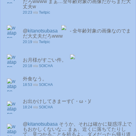
だろwwww まぁ…全年齢対象の画像だからまだ大
丈夫w
20:23
via
Twitpic
@
kitanotsubasa
- 全年齢対象の画像なのでま
だ大丈夫だろwww
20:19
via
Twitpic
お月様がすごい件。
20:18
via
SOICHA
外食なう。
18:53
via
SOICHA
お出かけしてきまーす(`・ω・)/
18:24
via
SOICHA
@
kitanotsubasa
そうか、それは確かに疑惑浮上で
もおかしくないな… まぁ、近くに落ちてたりし
て、見つかることを祈るよ。 ダメだったら帰り道