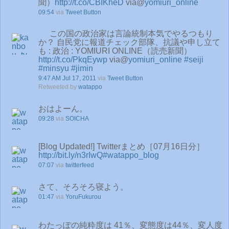
聞）
http://t.co/CBIKheD
via@
yomiuri_online
09:54
via
Tweet Button
この国の政治家は言論統制本気でやるつもり
か？ 自民党に報道チェック部隊、抗議や申し立て
も : 政治 : YOMIURI ONLINE（読売新聞）
http://t.co/PkqEywp
via@
yomiuri_online
#seiji
#minsyu
#jimin
9:47 AM Jul 17, 2011
via
Tweet Button
Retweeted by
watappo
おはよーん。
09:28
via
SOICHA
[Blog Updated!] Twitterまとめ［07月16日分］
http://bit.ly/n3rIwQ
#watappo_blog
07:07
via
twitterfeed
さて、そろそろ寝よう。
01:47
via
YoruFukurou
わたっぽの純粋度は 41％、変態度は44％、変人度