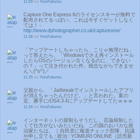
11:59
via
YoruFukurou
Capture One Express 6のライセンスキーが無料で
配布されてるっぽい。これは今すぐゲットしなく
ては！ -
http://www.dphotographer.co.uk/captureone/
11:38
via
YoruFukurou
「アップデートしちゃったら、こりゃ無理だね」
って答えたら、「Windowsでさえ再インストール
したらOSのバージョン古くなるのに、できない
の？」って泣き付かれた件。残念ながらできませ
ん＼(^o^)／
11:35
via
YoruFukurou
父親から、「Jailbreakでインストールしたアプリ
が消えちゃったんだけど。」と言われた。案の
定、勝手にiOS4.3.4にアップデートしてたｗｗｗ
11:34
via
YoruFukurou
インターネットの規制もそうだし、言論統制した
くて仕方がないみたいだね、この国のおバカな政
治家たちは。 ｜自民党に報道チェック部隊、抗議
や申し立ても : 政治 : YOMIURI ONLINE（読売新