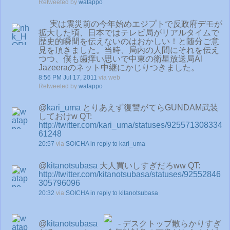
Retweeted by
watappo
実は震災前の今年始めエジプトで反政府デモが
拡大した頃、日本ではテレビ局がリアルタイムで
歴史的瞬間を伝えないのはおかしい！と随分ご意
見を頂きました。当時、局内の人間にそれを伝え
つつ、僕も歯痒い思いで中東の衛星放送局Al
Jazeeraのネット中継にかじりつきました。
8:56 PM Jul 17, 2011
via web
Retweeted by
watappo
@
kari_uma
とりあえず復讐がてらGUNDAM武装
しておけw QT:
http://twitter.com/kari_uma/statuses/925571308334
61248
20:57
via
SOICHA
in reply to kari_uma
@
kitanotsubasa
大人買いしすぎだろww QT:
http://twitter.com/kitanotsubasa/statuses/92552846
305796096
20:32
via
SOICHA
in reply to kitanotsubasa
@
kitanotsubasa
- デスクトップ散らかりすぎ