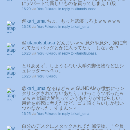
にデパートで新しいものを買ってしまえ！(殴
16:29
via
YoruFukurou
in reply to kitanotsubasa
@
kari_uma
ちょ、もっと武装しろよｗｗｗｗｗ
16:28
via
YoruFukurou
in reply to kari_uma
@
kitanotsubasa
どんまいｗｗ 意外や意外、家に忘
れてたりバッグとかに入ってたり…しないか？
16:26
via
YoruFukurou
in reply to kitanotsubasa
とりあえず、しょうもない大学の郵便物などはシ
ュレッダーへＧｏ。
16:26
via
YoruFukurou
@
kari_uma
なるほどｗｗ GUNDAMが微妙にセン
タリングされてないあたり、けっこうツボったｗ
ｗｗｗ 戦闘力皆無っていうあたりがすばらしい←
用途を必死に考えたけど、ゴミ箱くらいしか思い
つかなかった、すまん＞＜
16:25
via
YoruFukurou
in reply to kari_uma
自分のデスクにスタックされてた郵便物。「全員