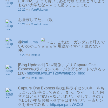
にiPad2。」って書いてある時点で正直どうしよう
もない大学だなｗｗって思ってしまった。
16:22
via
YoruFukurou
お昼寝してた。（殴
16:21
via
YoruFukurou
@
kari_uma
- こ、これは… ガンダムと呼んで
いいのか…？ｗｗｗｗ 用途がイマイチ読めない
件。
16:20
via
Twitpic
[Blog Updated!] Raw現像アプリ Capture One
Expressのライセンスキーがタダでゲットできるっ
ぽい
http://bit.ly/p1mT2s
#watappo_blog
12:04
via
twitterfeed
Capture One Express 6の無料ライセンスキーをち
ょこっと記事にしてみた。 まぁ、ツイートした内
容とほとんど変わらないけれど。 そして、そのう
ちBOTが更新お知らせするはずだけど、一応リン
クを張ってみる→
http://j.mp/n3WOS0