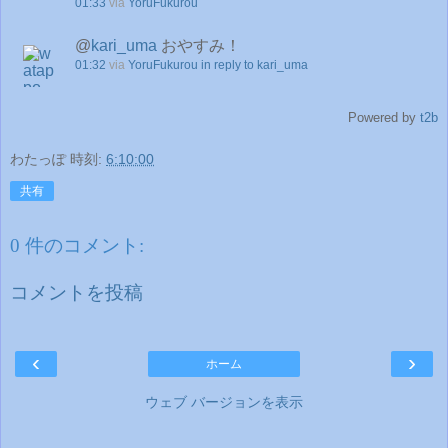
01:33
via
YoruFukurou
@
kari_uma
おやすみ！
01:32
via
YoruFukurou
in reply to kari_uma
Powered by
t2b
わたっぽ
時刻:
6:10:00
共有
0 件のコメント:
コメントを投稿
‹
›
ホーム
ウェブ バージョンを表示