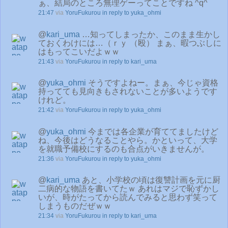
ぁ、結局のところ無理ゲーってことですね ^q^
21:47
via
YoruFukurou
in reply to yuka_ohmi
@
kari_uma
…知ってしまったか、このまま生かし
ておくわけには…（ｒｙ （殴） まぁ、暇つぶしに
はもってこいだよｗｗ
21:43
via
YoruFukurou
in reply to kari_uma
@
yuka_ohmi
そうですよねー。まぁ、今じゃ資格
持ってても見向きもされないことが多いようです
けれど。
21:42
via
YoruFukurou
in reply to yuka_ohmi
@
yuka_ohmi
今までは各企業が育ててましたけど
ね、今後はどうなることやら。かといって、大学
を就職予備校にするのも合点がいきませんが。
21:36
via
YoruFukurou
in reply to yuka_ohmi
@
kari_uma
あと、小学校の頃は復讐計画を元に厨
二病的な物語を書いてたｗ あれはマジで恥ずかし
いが、時がたってから読んでみると思わず笑って
しまうものだぜｗｗ
21:34
via
YoruFukurou
in reply to kari_uma