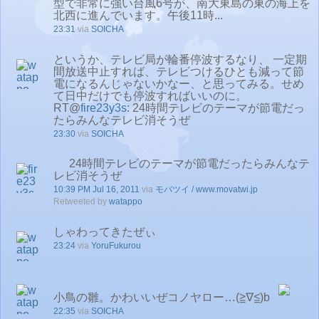
型で非常に強い台風6号が、南大東島の東の海上を
北西に進んでいます。午後11時...
23:31
via
SOICHA
というか、テレビ局が輪番停波するなり、 一定期
間放送中止すれば、テレビつけるひとも減って節
電になるんじゃないかなー、と思ってみる。せめ
て日中だけでも停波すればいいのに。
RT@
fire23y3s
: 24時間テレビのテーマが節電だっ
たらみんなテレビ消そうぜ
23:30
via
SOICHA
24時間テレビのテーマが節電だったらみんなテ
レビ消そうぜ
10:39 PM Jul 16, 2011
via
モバツイ / www.movatwi.jp
Retweeted by
watappo
しゃわってきたぜぃ
23:24
via
YoruFukurou
小鳥の雛。かわいいぜコノヤロー…(≧∇≦)b
22:35
via
SOICHA