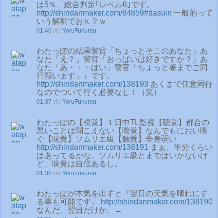
は5％、総合判定｢レベル6｣です。
http://shindanmaker.com/84859
#dasuin
一般的って
いう解釈でおｋ？ｗ
01:40
via
YoruFukurou
わたっぽの結果警官「ちょっとそこのあなた」あ
なた「え？」警官「おっぱいは好きですか？」あ
なた「あ・・・はい」警官「ちょっと署までご同
行願います」』です。
http://shindanmaker.com/138193
あくまで任意同行
なのでついて行く必要なし！（笑）
01:37
via
YoruFukurou
わたっぽの【視覚】１日中TL監視【聴覚】都合の
悪いことは聞こえない【嗅覚】なんでもにおい嗅
ぐ【味覚】ソムリエ級【触覚】全身弱い
http://shindanmaker.com/138191
まぁ、半分くらい
はあってるかな。ソムリエ級とまではいかないけ
ど、味覚は自信あるし。
01:35
via
YoruFukurou
わたっぽが本気を出すと『翌日の天気を晴れにす
る事も可能です』
http://shindanmaker.com/138190
なんだ、翌日だけか。←