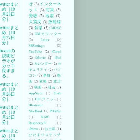
witterまと
せ
(3)
インターネ
め［10
ット
(3)
写真
(3)
月28日
受験
(3)
地震
(3)
分］
大震災
(3)
放射線
witterまと
(3)
音楽
(3)
CalDAV
め［10
(2)
GMカウンター
月27日
(2)
Linux
(2)
分］
SBSettings
(2)
tuxnetの
YouTube
(2)
iCloud
説明ビ
(2)
iMovie
(2)
iPod
デオが
(2)
カレンダー
(2)
セ
カッコ
キュリティ
(2)
パソ
良すぎ
る。
コン
(2)
事故
(2)
動
画
(2)
変換
(2)
政治
witterまと
(2)
映画
(2)
社会
(2)
め［10
AppStore
(1)
Flash
月26日
分］
(1)
GIFアニメ
(1)
Illustrator
(1)
witterまと
MacBook
(1)
PDANet
め［10
月25日
(1)
RAW
(1)
分］
RaspberryPi
(1)
iPhoto
(1)
お土産
(1)
witterまと
ひだまりスケッチ
め［10