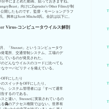
を3分半にまとめた動画、貼っておきますね。
yBeast」向けにZapruder's Other Filmsが制
T
に公開したものです。監督・モーショングラフ
air氏、脚本はScott Mitchell氏。全訳は以下に。
mputer Virus-コンピュータウイルス解剖
T
T
6月、「Stuxnet」というコンピュータウ
の発電所、交通管制システム、工場のデ
視しているのが発見された。
存のどんなウイルスのコードに比べても
T
々なケーパビリティを備えている。
OFFにしたり
のスイッチをOFFにしたり。
T
がら、システム管理者には「すべて通常
報告するのである。
スと違い、Stuxnetに実装されているの
T
偽
れる
のアクセス権限ではない。世界有
（Realtekの文字が出ている）から盗ん