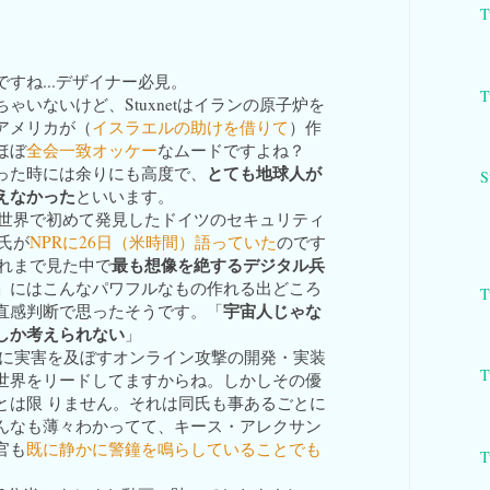
T
すね...デザイナー必見。
T
ゃいないけど、Stuxnetはイランの原子炉を
アメリカが（
イスラエルの助けを借りて
）作
ほぼ
全会一致オッケー
なムードですよね？
とても地球人が
った時には余りにも高度で、
S
えなかった
といいます。
etを世界で初めて発見したドイツのセキュリティ
r氏が
NPRに26日（米時間）語っていた
のです
最も想像を絶するデジタル兵
がこれまで見た中で
」にはこんなパワフルなもの作れる出どころ
T
宇宙人じゃな
直感判断で思ったそうです。「
しか考えられない
」
ンに実害を及ぼすオンライン攻撃の開発・実装
T
世界をリードしてますからね。しかしその優
とは限 りません。それは同氏も事あるごとに
んなも薄々わかってて、キース・アレクサン
官も
既に静かに警鐘を鳴らしていることでも
T