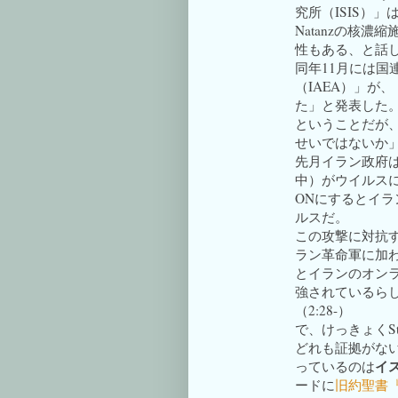
究所（ISIS）
Natanzの核濃
性もある、と話
同年11月には国
（IAEA）」が
た」と発表した
ということだが、
せいではないか
先月イラン政府
中）がウイルス
ONにするとイ
ルスだ。
この攻撃に対抗
ラン革命軍に加
とイランのオン
強されているらしい
（2:28-）
で、けっきょくSt
どれも証拠がな
イ
っているのは
ードに
旧約聖書『