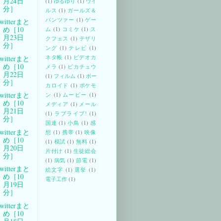
月24日
(1)
ゆるゆり
(1)
ウイ
分］
ルス
(1)
ガールズ＆
パンツァー
(1)
ゲー
witterまと
め［10
ム
(1)
コミケ
(1)
ス
月23日
クフェス
(1)
テザリ
分］
ング
(1)
テレビ
(1)
ネタ帳
(1)
ビデオカ
witterまと
め［10
メラ
(1)
ピカチュウ
月22日
(1)
フィルム
(1)
ボー
分］
カロイド
(1)
ポケモ
witterまと
ン
(1)
ムービー
(1)
め［10
メディア
(1)
メール
月21日
(1)
ラブライブ!
(1)
分］
国連
(1)
小鳥
(1)
感
witterまと
想
(1)
携帯
(1)
映像
め［10
(1)
模試
(1)
無料
(1)
月20日
片付け
(1)
生徒総会
分］
(1)
病気
(1)
節電
(1)
witterまと
絵文字
(1)
選挙
(1)
め［10
電子工作
(1)
月19日
分］
witterまと
め［10