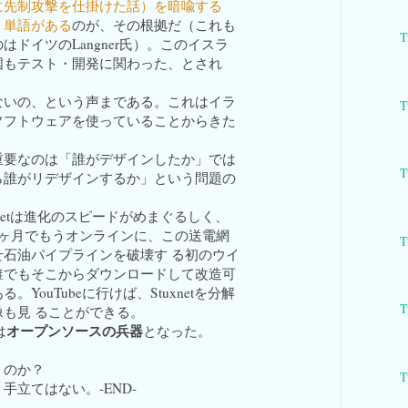
に先制攻撃を仕掛けた話）を暗喩する
いう単語がある
のが、その根拠だ（これも
T
はドイツのLangner氏）。このイスラ
国もテスト・開発に関わった、とされ
ないの、という声まである。これはイラ
T
ソフトウェアを使っていることからきた
重要なのは「誰がデザインしたか」では
T
ら誰がリデザインするか」という問題の
xnetは進化のスピードがめまぐるしく、
9ヶ月でもうオンラインに、この送電網
T
せ石油パイプラインを破壊す る初のウイ
誰でもそこからダウンロードして改造可
。YouTubeに行けば、Stuxnetを分解
T
も見 ることができる。
オープンソースの兵器
は
となった。
うのか？
T
手立てはない。-END-