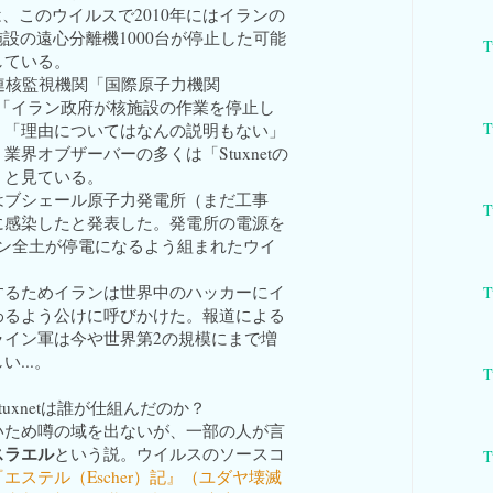
」は、このウイルスで2010年にはイランの
縮施設の遠心分離機1000台が停止した可能
T
している。
連核監視機関「国際原子力機関
、「イラン政府が核施設の作業を停止し
T
。「理由についてはなんの説明もない」
業界オブザーバーの多くは「Stuxnetの
」と見ている。
はブシェール原子力発電所（まだ工事
T
に感染したと発表した。発電所の電源を
ラン全土が停電になるよう組まれたウイ
するためイランは世界中のハッカーにイ
T
わるよう公けに呼びかけた。報道による
ライン軍は今や世界第2の規模にまで増
...。
T
uxnetは誰が仕組んだのか？
いため噂の域を出ないが、一部の人が言
スラエル
という説。ウイルスのソースコ
T
エステル（Escher）記』（ユダヤ壊滅