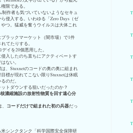
ス権限である。
システム制作者も気づいていないようなセキュ
T
侵入する。いわゆる「Zero Days（ゼ
うやつ。猛威を奮うウイルスは大体これ
。
T
はブラックマーケット（闇市場）で1件
されてたりする。
のゼロデイを20個悪用した。
に侵入したのち直ちにアクティベートす
T
ではない。
は、Stuxnetのコードの奥の奥に組まれ
目標が現れてこない限りStuxnetは休眠
T
いるのだ。
ャットダウンする狙いだったのか？
の核濃縮施設の放射性物質を回す遠心分
T
コードだけで組まれた初の兵器
tは、
だっ
T
る米シンクタンク「科学国際安全保障研