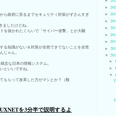
20
►
20
►
20
から政府に至るまでセキュリティ対策がずさんすぎ
►
20
►
ぶやきましたけどね。
20
►
ードを抜かれたくらいで「サイバー攻撃」とか大騒
20
►
20
►
する知識がない＆対策が全然できてないことを全世
20
►
んじゃん。
20
▼
►
らいに残念な日本の情報システム。
►
いといいですね。
▼
てもらって改革した方がマシとか？（殴
T
T
UXNETを3分半で説明するよ