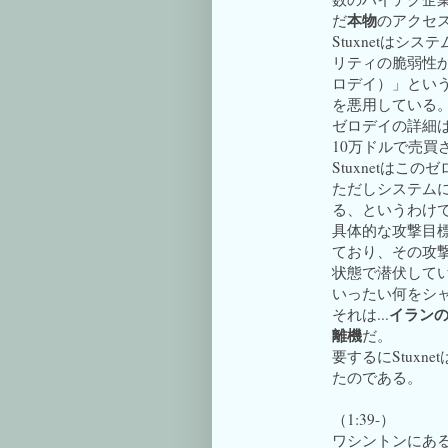
本物
だ
のアクセ
Stuxnetは
リティの脆弱性から
ロデイ）」とい
を悪用している
ゼロデイの詳細
10万ドルで売買
Stuxnetはこ
ただしシステム
る、というわけ
具体的な攻撃目標
ており、その攻撃
状態で潜伏して
いったい何をシ
イラン
それは...
離機
だ。
要するにStuxne
たのである。
（1:39-）
ワシントンにあ