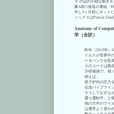
そ の辺の不穏な動き
豪ABC1放送の番組「Hungr
作し3ヶ月前にネット
ィックスはPatrick Cl
Anatomy of Co
学（全訳）
昨年（2010年）
イルスが世界中
ータバンクを監
そのコードは既
20倍複雑で、様
例えば...
原子炉内の圧力を
石油パイプライン
そうしておきな
通り運転中」と
他の大半のウイル
は通常よく使わ
数のハイテク企業