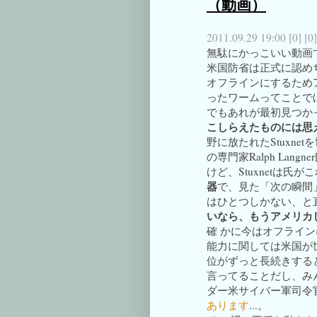
（動画）
2011.09.29 19:00
[0]
[0]
無駄にかっこいい動画で
米国防省は正式に認めち
オフラインにするため
ったワームってことで
でもあれが最初見つか
こしらえたものには思
野に放たれたStuxn
の専門家Ralph Langne
けど、Stuxnetは氏
器
で、見た「次の瞬間
はひとつしかない、と
いなら、もうアメリカ
確 かに今はオフライ
能力に関しては米国が
位がずっと長続きする
言ってることだし、み
ダー米サイバー軍司令
あります
...。