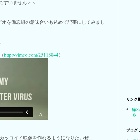
かりですいません＞＜
ビデオを備忘録の意味合いも込めて記事にしてみまし
。
 （
http://vimeo.com/25118844
）
リンク
痛S
る
ブログ 
カッコイイ映像を作れるようになりたいぜ…