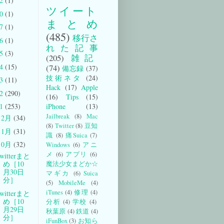
22
(1)
ツイート
20
(1)
まとめ
17
(1)
(485)
移行さ
16
(1)
れた記事
15
(3)
(205)
雑記
14
(15)
(74)
備忘録
(37)
技術ネタ
(24)
13
(11)
Hack
(17)
Apple
12
(290)
(16)
Tips
(15)
iPhone
(13)
11
(253)
Jailbreak
(8)
Mac
12月
(34)
(8)
Twitter
(8)
豆知
11月
(31)
識
(8)
痛Suica
(7)
10月
(32)
Windows
(6)
アニ
メ
(6)
アプリ
(6)
witterまと
め［10
魔法少女まどか☆
月30日
マギカ
(6)
Suica
分］
(5)
MobileMe
(4)
iTunes
(4)
修理
(4)
witterまと
め［10
分析
(4)
学校
(4)
月29日
秋葉原
(4)
鉄道
(4)
分］
iFunBox
(3)
お知ら