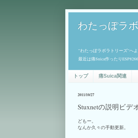
わたっぽラ
”わたっぽラボラトリーズ”へ
最近は痛Suica作ったりESP
トップ
痛Suica関連
2011/10/27
Stuxnetの説明
どもー。
なんか久々の手動更新。