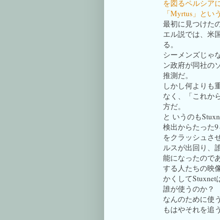
を図るペルシア
「Myrtus」と
最初に見つけたの
エル説では、米
る。
シーメンズじゃ
ン政府が同社の
推測だ。
しかし何よりも
なく、「これか
方だ。
と いうのもStu
検出からたった
をクラッシュさ
ルスが出回り、
能になったのである
する人たちの映像
かくしてStuxnet
誰が使うのか？
なんのために使
もはやそれを追う