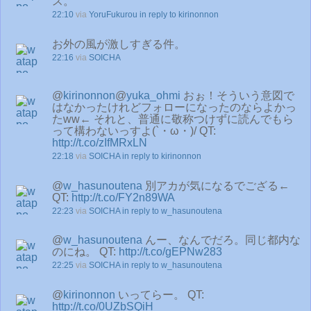
ス。
22:10
via
YoruFukurou
in reply to kirinonnon
お外の風が激しすぎる件。
22:16
via
SOICHA
@
kirinonnon
@
yuka_ohmi
おぉ！そういう意図で
はなかったけれどフォローになったのならよかっ
たww← それと、普通に敬称つけずに読んでもら
って構わないっすよ(`・ω・)/ QT:
http://t.co/zIfMRxLN
22:18
via
SOICHA
in reply to kirinonnon
@
w_hasunoutena
別アカが気になるでござる←
QT:
http://t.co/FY2n89WA
22:23
via
SOICHA
in reply to w_hasunoutena
@
w_hasunoutena
んー、なんでだろ。同じ都内な
のにね。 QT:
http://t.co/gEPNw283
22:25
via
SOICHA
in reply to w_hasunoutena
@
kirinonnon
いってらー。 QT:
http://t.co/0UZbSQiH