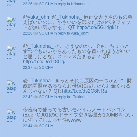
22:26
via
SOICHA
in reply to kirinonnon
@
yuka_ohmi
@
_Tukinoha_
適正な大きさのもの買
えばいいのに。小さいのを選ぶだけのベネフィッ
トが無い気がする。 QT:
http://t.co/5G14gk1t
22:28
via
SOICHA
in reply to yuka_ohmi
@
_Tukinoha_
そ、そうなのか… でも、ちょっと
ずつでもいいからあったものを買ったほうがいい
と思うけどな。ストレスたまるよ？ QT:
http://t.co/Do1c8CqJ
22:37
via
SOICHA
@
_Tukinoha_
きっとそれも原因の一つかと^^;; 財
政的問題があるならお母様に話したらお金くれる
んじゃない？ QT:
http://t.co/ds2O8NRa
22:42
via
SOICHA
in reply to _Tukinoha_
今臨時で使ってる古いモバイルノートパソコン
(EeePC901)のCドライブ空き容量が100MBをつい
に切ってしまった件wwww
22:44
via
SOICHA