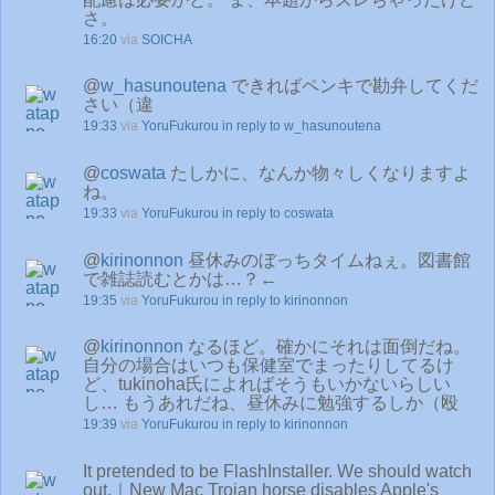
さ。
16:20
via
SOICHA
@
w_hasunoutena
できればペンキで勘弁してくだ
さい（違
19:33
via
YoruFukurou
in reply to w_hasunoutena
@
coswata
たしかに、なんか物々しくなりますよ
ね。
19:33
via
YoruFukurou
in reply to coswata
@
kirinonnon
昼休みのぼっちタイムねぇ。図書館
で雑誌読むとかは…？←
19:35
via
YoruFukurou
in reply to kirinonnon
@
kirinonnon
なるほど。確かにそれは面倒だね。
自分の場合はいつも保健室でまったりしてるけ
ど、tukinoha氏によればそうもいかないらしい
し… もうあれだね、昼休みに勉強するしか（殴
19:39
via
YoruFukurou
in reply to kirinonnon
It pretended to be FlashInstaller. We should watch
out.｜New Mac Trojan horse disables Apple's