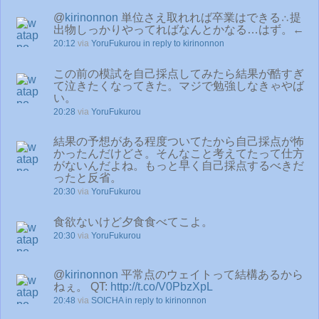
@
kirinonnon
単位さえ取れれば卒業はできる∴提
出物しっかりやってればなんとかなる…はず。←
20:12
via
YoruFukurou
in reply to kirinonnon
この前の模試を自己採点してみたら結果が酷すぎ
て泣きたくなってきた。マジで勉強しなきゃやば
い。
20:28
via
YoruFukurou
結果の予想がある程度ついてたから自己採点が怖
かったんだけどさ。そんなこと考えてたって仕方
がないんだよね。もっと早く自己採点するべきだ
ったと反省。
20:30
via
YoruFukurou
食欲ないけど夕食食べてこよ。
20:30
via
YoruFukurou
@
kirinonnon
平常点のウェイトって結構あるから
ねぇ。 QT:
http://t.co/V0PbzXpL
20:48
via
SOICHA
in reply to kirinonnon