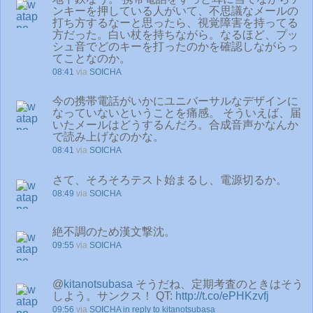
ンキーを押している人がいて、不思議なメールの
打ち方するなーと思ったら、視覚障害を持ってる
方だった。白い杖を持ちながら。なるほど、プッ
シュ音でどのキーを打ったのかを確認しながらっ
てことなのか。
08:41
via
SOICHA
今の携帯電話がいかにユニバーサルなデザインに
なっていないということを痛感。 そういえば、届
いたメールはどうするんだろ。合成音声かなんか
で読み上げなのかな。
08:41
via
SOICHA
さて、そろそろテスト始まるし、電源切るか。
08:49
via
SOICHA
絶不調のため漢文撃沈。
09:55
via
SOICHA
@
kitanotsubasa
そうだね、定期考査のときはそう
しよう。サンクス！ QT:
http://t.co/ePHKzvfj
09:56
via
SOICHA
in reply to kitanotsubasa