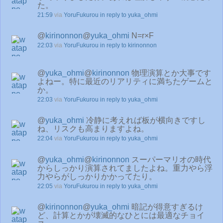
た。
21:59
via
YoruFukurou
in reply to yuka_ohmi
@
kirinonnon
@
yuka_ohmi
N=r×F
22:03
via
YoruFukurou
in reply to kirinonnon
@
yuka_ohmi
@
kirinonnon
物理演算とか大事です
よねー。特に最近のリアリティに満ちたゲームと
か。
22:03
via
YoruFukurou
in reply to yuka_ohmi
@
yuka_ohmi
冷静に考えれば板が横向きですし
ね、リスクも高まりますよね。
22:04
via
YoruFukurou
in reply to yuka_ohmi
@
yuka_ohmi
@
kirinonnon
スーパーマリオの時代
からしっかり演算されてましたよね。重力やら浮
力やらがしっかりかかってたり。
22:05
via
YoruFukurou
in reply to yuka_ohmi
@
kirinonnon
@
yuka_ohmi
暗記が得意すぎるけ
ど、計算とかが壊滅的なひとには最適なチョイ