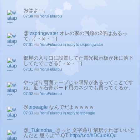
おはよー。
07:30
via
YoruFukurou
@
izspringwater
オレの家の回線の2倍はあるっ
て…(´・ω・｀)
07:31
via
YoruFukurou
in reply to izspringwater
部屋の入り口に設置してた電光掲示板が床に落下
してたでござる(´・ω・｀)
07:31
via
YoruFukurou
やっぱり両面テープじゃ限界があるってことです
ね。近々石膏ボード用のネジでも買ってくるか。
07:32
via
YoruFukurou
@
tripeagle
なんでだよｗｗｗｗ
07:33
via
YoruFukurou
in reply to tripeagle
@
_Tukinoha_
きっと 文字通り 解釈すれば いいと
んだと 思うよ^^ QT:
http://t.co/hDCuoKQu