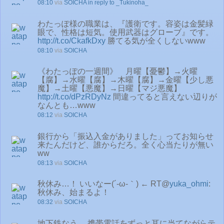
08:10
via
SOICHA
in reply to _Tukinoha_
わたっぽ様の職業は、『護衛です。容姿は金髪緑
眼で、性格は短気。使用武器はグローブ』です。
http://t.co/CkafkDxy
勝てる気が全くしないwww
08:10
via
SOICHA
《わたっぽの一週間》 月曜【憂鬱】→火曜
【腐】→水曜【腐】→木曜【腐】→金曜【少し悪
魔】→土曜【悪魔】→日曜【マジ悪魔】
http://t.co/dPzRDyNz
間違ってると言えない辺りが
なんとも…www
08:12
via
SOICHA
銀行から「振込入金がありました」ってお知らせ
来たんだけど、誰からだろ。全く心当たりが無い
ww
08:13
via
SOICHA
秋休み…！ いいなー(´-ω-｀) ← RT@
yuka_ohmi
:
秋休み、始まるよ！
08:32
via
SOICHA
地下鉄なう。 携帯電話をずっと耳に当てながらテ