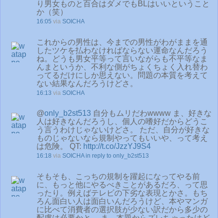
り男女ものと百合はダメでもBLはいいということ
か（笑）
16:05
via
SOICHA
これからの男性は、今までの男性がわがままを通
したツケを払わなければならない運命なんだろう
ね。どうも男女平等って言いながらも不平等なま
んまというか、不利な側がちょくちょく入れ替わ
ってるだけにしか思えない。問題の本質を考えて
ない結果なんだろうけどさ。
16:13
via
SOICHA
@
only_b2st513
自分もムリだわwwww ま、好きな
人は好きなんだろうし、個人の嗜好だからどうこ
う言うわけじゃないけどさ。 ただ、自分が好きな
ものじゃないなら規制やってもいいや、って考え
は危険。 QT:
http://t.co/JzzYJ9S4
16:18
via
SOICHA
in reply to only_b2st513
そもそも、こっちの規制を躍起になってやる前
に、もっと他にやるべきことがあるだろ、って思
ったり。例えばテレビの下劣な表現とかさ。もち
ろん面白い人は面白いんだろうけど、本やマンガ
に比べて消費者の選択肢が少ない訳だから多少の
配慮は必要かと。 ま、本題からズレちゃったけど