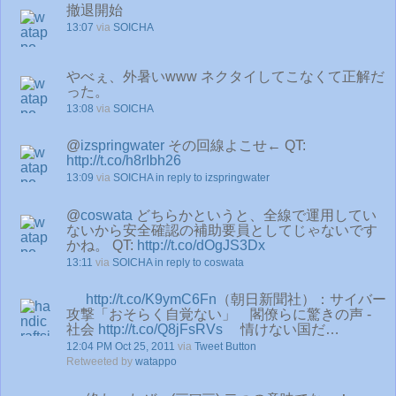
撤退開始
13:07
via
SOICHA
やべぇ、外暑いwww ネクタイしてこなくて正解だ
った。
13:08
via
SOICHA
@
izspringwater
その回線よこせ← QT:
http://t.co/h8rIbh26
13:09
via
SOICHA
in reply to izspringwater
@
coswata
どちらかというと、全線で運用してい
ないから安全確認の補助要員としてじゃないです
かね。 QT:
http://t.co/dOgJS3Dx
13:11
via
SOICHA
in reply to coswata
http://t.co/K9ymC6Fn
（朝日新聞社）：サイバー
攻撃「おそらく自覚ない」 閣僚らに驚きの声 -
社会
http://t.co/Q8jFsRVs
情けない国だ…
12:04 PM Oct 25, 2011
via
Tweet Button
Retweeted by
watappo