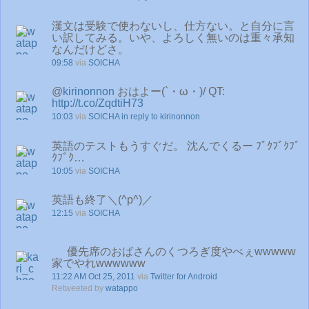
漢文は受験で使わないし、仕方ない。と自分に言
い訳してみる。いや、よろしく無いのは重々承知
なんだけどさ。
09:58
via
SOICHA
@
kirinonnon
おはよー(`・ω・)/ QT:
http://t.co/ZqdtiH73
10:03
via
SOICHA
in reply to kirinonnon
英語のテストもうすぐだ。 沈んでくるー ﾌﾞｸﾌﾞｸﾌﾞ
ｸﾌﾞｸ…
10:05
via
SOICHA
英語も終了＼(^р^)／
12:15
via
SOICHA
優先席のおばさんのくつろぎ度やべぇwwwww
家でやれwwwwww
11:22 AM Oct 25, 2011
via
Twitter for Android
Retweeted by
watappo