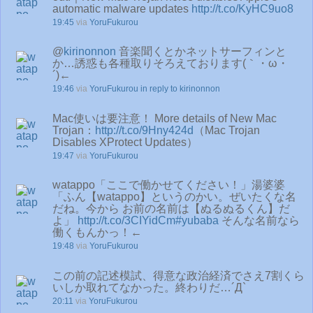
automatic malware updates
http://t.co/KyHC9uo8
19:45
via
YoruFukurou
@
kirinonnon
音楽聞くとかネットサーフィンと
か…誘惑も各種取りそろえております(｀・ω・
´)←
19:46
via
YoruFukurou
in reply to kirinonnon
Mac使いは要注意！ More details of New Mac
Trojan：
http://t.co/9Hny424d
（Mac Trojan
Disables XProtect Updates）
19:47
via
YoruFukurou
watappo「ここで働かせてください！」湯婆婆
「ふん【watappo】というのかい。ぜいたくな名
だね。今から お前の名前は【ぬるぬるくん】だ
よ」
http://t.co/3CIYidCm
#yubaba
そんな名前なら
働くもんかっ！←
19:48
via
YoruFukurou
この前の記述模試、得意な政治経済でさえ7割くら
いしか取れてなかった。終わりだ…´Д`
20:11
via
YoruFukurou