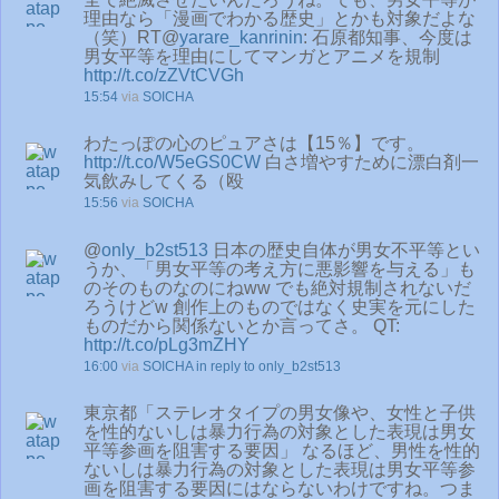
理由なら「漫画でわかる歴史」とかも対象だよな
（笑）RT@
yarare_kanrinin
: 石原都知事、今度は
男女平等を理由にしてマンガとアニメを規制
http://t.co/zZVtCVGh
15:54
via
SOICHA
わたっぽの心のピュアさは【15％】です。
http://t.co/W5eGS0CW
白さ増やすために漂白剤一
気飲みしてくる（殴
15:56
via
SOICHA
@
only_b2st513
日本の歴史自体が男女不平等とい
うか、「男女平等の考え方に悪影響を与える」も
のそのものなのにねww でも絶対規制されないだ
ろうけどw 創作上のものではなく史実を元にした
ものだから関係ないとか言ってさ。 QT:
http://t.co/pLg3mZHY
16:00
via
SOICHA
in reply to only_b2st513
東京都「ステレオタイプの男女像や、女性と子供
を性的ないしは暴力行為の対象とした表現は男女
平等参画を阻害する要因」 なるほど、男性を性的
ないしは暴力行為の対象とした表現は男女平等参
画を阻害する要因にはならないわけですね。つま