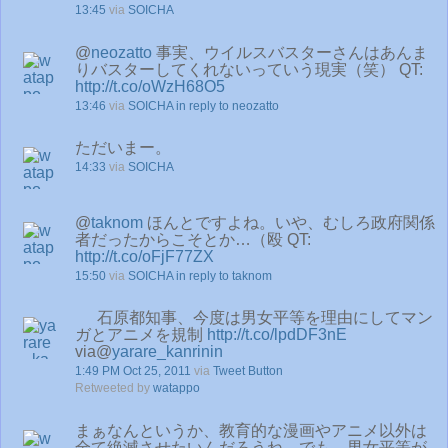
13:45
via
SOICHA
@
neozatto
事実、ウイルスバスターさんはあんま
りバスターしてくれないっていう現実（笑） QT:
http://t.co/oWzH68O5
13:46
via
SOICHA
in reply to neozatto
ただいまー。
14:33
via
SOICHA
@
taknom
ほんとですよね。いや、むしろ政府関係
者だったからこそとか…（殴 QT:
http://t.co/oFjF77ZX
15:50
via
SOICHA
in reply to taknom
石原都知事、今度は男女平等を理由にしてマン
ガとアニメを規制
http://t.co/lpdDF3nE
via@
yarare_kanrinin
1:49 PM Oct 25, 2011
via
Tweet Button
Retweeted by
watappo
まぁなんというか、教育的な漫画やアニメ以外は
全て絶滅させたいんだろうね。でも、男女平等が