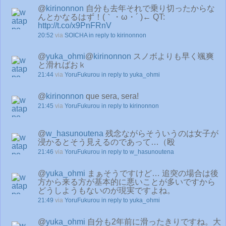
@
kirinonnon
自分も去年それで乗り切ったからな
んとかなるはず！(｀・ω・´ )← QT:
http://t.co/x9PnFRnV
20:52
via
SOICHA
in reply to kirinonnon
@
yuka_ohmi
@
kirinonnon
スノボよりも早く颯爽
と滑ればおｋ
21:44
via
YoruFukurou
in reply to yuka_ohmi
@
kirinonnon
que sera, sera!
21:45
via
YoruFukurou
in reply to kirinonnon
@
w_hasunoutena
残念ながらそういうのは女子が
浸かるとそう見えるのであって…（殴
21:46
via
YoruFukurou
in reply to w_hasunoutena
@
yuka_ohmi
まぁそうですけど… 追突の場合は後
方から来る方が基本的に悪いことが多いですから
どうしようもないのが現実ですよね。
21:49
via
YoruFukurou
in reply to yuka_ohmi
@
yuka_ohmi
自分も2年前に滑ったきりですね。大