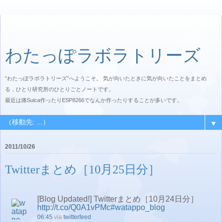
わたっぽラボラトリーズ
”わたっぽラボラトリーズ”へようこそ。 気が向いたときに気が向いたことをまとめ
る，ひとり研究所のひとりごとノートです。
最近は痛Suica作ったりESP8266でなんか作ったりすることが多いです。
▼
2011/10/26
Twitterまとめ［10月25日分］
[Blog Updated!] Twitterまとめ［10月24日分］
http://t.co/Q0A1vPMc
#watappo_blog
06:45
via
twitterfeed