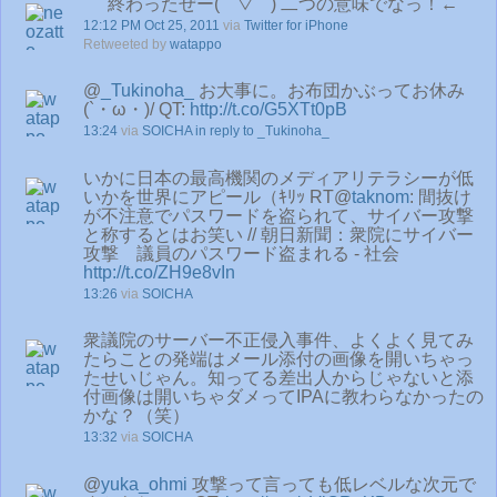
終わったぜー(￣▽￣) 二つの意味でなっ！←
12:12 PM Oct 25, 2011
via
Twitter for iPhone
Retweeted by
watappo
@
_Tukinoha_
お大事に。お布団かぶってお休み
(`・ω・)/ QT:
http://t.co/G5XTt0pB
13:24
via
SOICHA
in reply to _Tukinoha_
いかに日本の最高機関のメディアリテラシーが低
いかを世界にアピール（ｷﾘｯ RT@
taknom
: 間抜け
が不注意でパスワードを盗られて、サイバー攻撃
と称するとはお笑い // 朝日新聞：衆院にサイバー
攻撃 議員のパスワード盗まれる - 社会
http://t.co/ZH9e8vIn
13:26
via
SOICHA
衆議院のサーバー不正侵入事件、よくよく見てみ
たらことの発端はメール添付の画像を開いちゃっ
たせいじゃん。知ってる差出人からじゃないと添
付画像は開いちゃダメってIPAに教わらなかったの
かな？（笑）
13:32
via
SOICHA
@
yuka_ohmi
攻撃って言っても低レベルな次元で