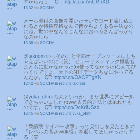
すからねぇ。 QT:
http://t.co/nVjCRnXD
13:32
via
SOICHA
メール添付の画像を開いたせいでコード流し込ま
れるとか特権昇格なんて昔からよくある手法なの
にね。世の中なんでこんなにおバカさんばっかり
なのかしら。
13:39
via
SOICHA
@
taknom
いっそのこと全部オープンソースにしち
ゃえばいいのに（笑） ヒューリスティック機能も
まともに動かなかった(or使ってなかった)なんてび
っくりですよ。天下のNTTデータもなにやってる
んだか。 QT:
http://t.co/OAOFTgXN
13:42
via
SOICHA
in reply to taknom
@
yuka_ohmi
なんというか、また世界にアピール
できちゃいましたねww 古典的方法とは呆れたも
のです。 QT:
http://t.co/DcKdUSzb
13:45
via
SOICHA
in reply to yuka_ohmi
「衆議院 サイバー攻撃」って見出しを見たときの
「レベルの高さwktk感」を返してほしかったりす
る（笑