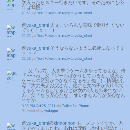
学入ったらスキー行きたいです。そのためにも今
年は我慢。
21:51
via
YoruFukurou
in reply to yuka_ohmi
@
yuka_ohmi
えぇ、いろんな意味で滑りたくない
です(´・ｘ・｀)
21:52
via
YoruFukurou
in reply to yuka_ohmi
@
yuka_ohmi
そうならないように必死になってま
す ＞＜
21:53
via
YoruFukurou
in reply to yuka_ohmi
父「お前、人を撃つゲームをやってるよな」俺
「FPSね」父「ゲームばかりしていると、現実と
ゲームの区別がつかなくなるぞ」俺「(…情弱が)」
母「大丈夫よお父さん、他にも女の子が沢山出て
くるゲームもしてるけど彼女の1人も出来てない
わ」父「なら安心だな」 すいません何が安心なん
ですか
9:38 PM Oct 25, 2011
via
Twitter for iPhone
Retweeted by
watappo
@
yuka_ohmi
@
kirinonnon
モーメントですか、力
学でやりましたね。あれは理解しやすい概念だっ