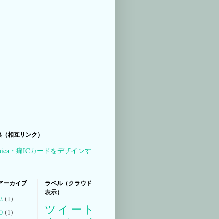
集（相互リンク）
uica・痛ICカードをデザインす
アーカイブ
ラベル（クラウド
表示）
22
(1)
ツイート
20
(1)