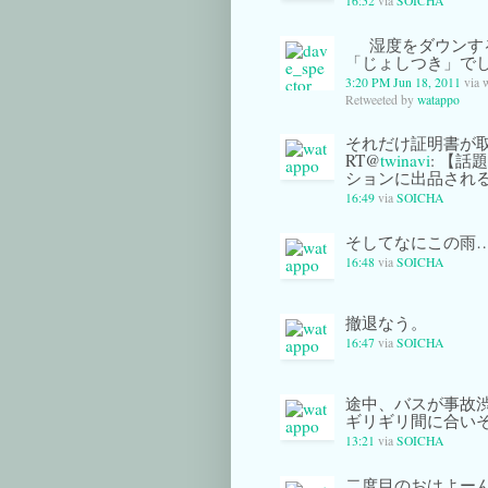
16:52
via
SOICHA
湿度をダウンす
「じょしつき」で
3:20 PM Jun 18, 2011
via 
Retweeted by
watappo
それだけ証明書が
RT@
twinavi
: 【
ションに出品され
16:49
via
SOICHA
そしてなにこの雨
16:48
via
SOICHA
撤退なう。
16:47
via
SOICHA
途中、バスが事故
ギリギリ間に合い
13:21
via
SOICHA
二度目のおはよーん(^