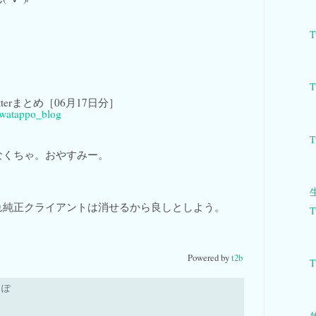
T
T
 Twitterまとめ［06月17日分］
watappo_blog
T
なくちゃ。おやすみー。
れ純正クライアントは消せるから良しとしよう。
T
Powered by
t2b
T
っぽ