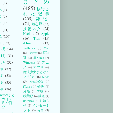
まとめ
17
(1)
(485)
移行さ
16
(1)
れた記事
15
(3)
(205)
雑記
14
(15)
(74)
備忘録
(37)
技術ネタ
(24)
13
(11)
Hack
(17)
Apple
12
(290)
(16)
Tips
(15)
iPhone
(13)
11
(253)
Jailbreak
(8)
Mac
12月
(34)
(8)
Twitter
(8)
豆知
11月
(31)
識
(8)
痛Suica
(7)
10月
(32)
Windows
(6)
アニ
メ
(6)
アプリ
(6)
9月
(32)
魔法少女まどか☆
8月
(33)
マギカ
(6)
Suica
(5)
MobileMe
(4)
7月
(35)
iTunes
(4)
修理
(4)
6月
(36)
分析
(4)
学校
(4)
witterまと
秋葉原
(4)
鉄道
(4)
め［06
iFunBox
(3)
お知ら
月29日
せ
(3)
インターネ
分］
ット
(3)
写真
(3)