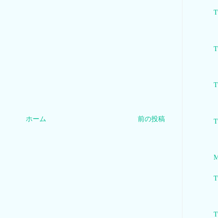
T
T
T
ホーム
前の投稿
T
M
T
T