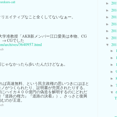
urekuru-call
20
►
20
►
クリエイティブなこと全くしてないなぁー。
20
►
20
►
20
►
リ大学准教授「AKB新メンバー江口愛美は本物、CG
20
►
 → CGでした
com/archives/3640957.html
20
▼
web
►
►
雨じゃなかったら歩いたんだけどなぁ。
►
►
►
れば高速無料、という民主政権の思いつきにはほと
►
モノがつくられたり、証明書が売買されたりする。
際にハイカ４００億円の偽造を解明するのにどれだ
▼
考『道路の権力』『道路の決着』）。さっさと復興
T
組むのが王道。
web