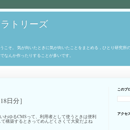
ボラトリーズ
ようこそ。 気が向いたときに気が向いたことをまとめる，ひとり研究所
8266でなんか作ったりすることが多いです。
このブ
月18日分］
アクセ
eとかのいわゆるCMSって、利用者として使うときは便利
して構築するときってめんどくさくて大変だよね