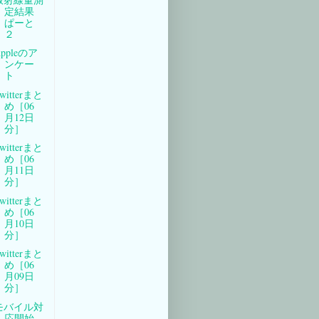
定結果
ぱーと
２
ppleのア
ンケー
ト
witterまと
め［06
月12日
分］
witterまと
め［06
月11日
分］
witterまと
め［06
月10日
分］
witterまと
め［06
月09日
分］
モバイル対
応開始