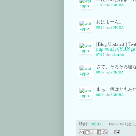
11:10
via
SOICHA
おはよーん。
08:15
via
SOICHA
[Blog Updated!]
http://bit.ly/jYuU9g
#
07:17
via
twitterfeed
さて、そろそろ寝
00:07
via
SOICHA
まぁ、何はともあ
00:00
via
SOICHA
時刻:
7:05:00
Posted by
わた