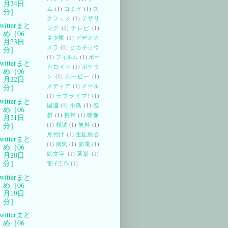
月24日
ム
(1)
コミケ
(1)
ス
分］
クフェス
(1)
テザリ
witterまと
ング
(1)
テレビ
(1)
め［06
ネタ帳
(1)
ビデオカ
月23日
メラ
(1)
ピカチュウ
分］
(1)
フィルム
(1)
ボー
witterまと
カロイド
(1)
ポケモ
め［06
ン
(1)
ムービー
(1)
月22日
メディア
(1)
メール
分］
(1)
ラブライブ!
(1)
witterまと
国連
(1)
小鳥
(1)
感
め［06
想
(1)
携帯
(1)
映像
月21日
分］
(1)
模試
(1)
無料
(1)
片付け
(1)
生徒総会
witterまと
(1)
病気
(1)
節電
(1)
め［06
絵文字
(1)
選挙
(1)
月20日
分］
電子工作
(1)
witterまと
め［06
月19日
分］
witterまと
め［06