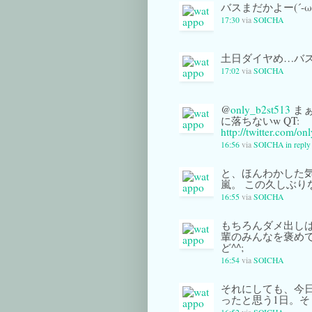
バスまだかよー(´-ω
17:30
via
SOICHA
土日ダイヤめ…バス
17:02
via
SOICHA
@
only_b2st513
まぁ
に落ちないw QT:
http://twitter.com/
16:56
via
SOICHA
in repl
と、ほんわかした
嵐。 この久しぶ
16:55
via
SOICHA
もちろんダメ出し
輩のみんなを褒め
ど^^;
16:54
via
SOICHA
それにしても、今
ったと思う1日。