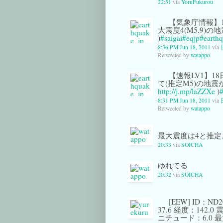
22:51
via
YoruFukurou
【気象庁情報】18
大震度4(M5.9)
)
#saigai
#eqjp
#earth
8:36 PM Jun 18, 2011
via
Retweeted by
watappo
【速報LV1】18日
て(推定M5)の地震
http://j.mp/laZZXe
)
#
8:31 PM Jun 18, 2011
via
Retweeted by
watappo
最大震度は4と推
20:33
via
SOICHA
ゆれてる
20:32
via
SOICHA
[EEW] ID：N
37.6 経度：142.0 
ニチュード：6.0 