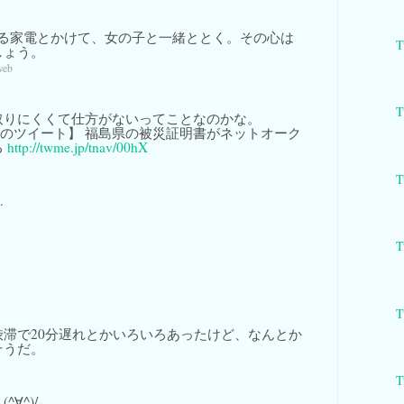
る家電とかけて、女の子と一緒ととく。その心は
T
しょう。
web
T
取りにくくて仕方がないってことなのかな。
話題のツイート】 福島県の被災証明書がネットオーク
る
http://twme.jp/tnav/00hX
T
…
T
T
渋滞で20分遅れとかいろいろあったけど、なんとか
そうだ。
T
∀^)/