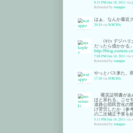
8:31 PM Jun 18, 2011
via
y
Retweeted by
watappo
はぁ、なんか最近
20:24
via
SOICHA
（ｷﾘｯ デジハ
だったら億かかる」
http://blog.esuteru.
7:08 PM Jun 18, 2011
via 
Retweeted by
watappo
やっとバス来た。
17:36
via
SOICHA
罹災証明書があ
ほと呆れる。ニセ
道路公団民営化の
け苦労したか（参
の二次補正予算を
5:11 PM Jun 18, 2011
via 
Retweeted by
watappo