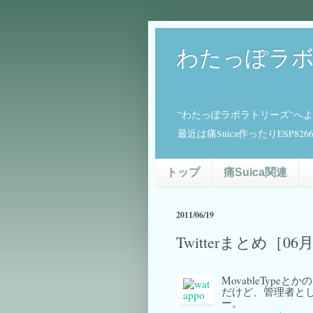
わたっぽラ
”わたっぽラボラトリーズ”へ
最近は痛Suica作ったりESP
トップ
痛Suica関連
2011/06/19
Twitterまとめ［06
MovableTyp
だけど、管理者と
ー。