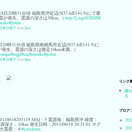
日20時31分頃 福島県沖近辺(N37.6/E141.9)にて最
の地震が発生。震源の深さは30km。(
http://j.mp/iUEGlM
quake
#jishin
日本の地下
from
here
20時31分頃 福島県南相馬市近辺(N37.6/E141.9)に
が発生。震源の深さは推定10km未満。(
saigai
#eqjp
#earthquake
#jishin
日本の地下
from
here
定。
リンク
痛S
る
ブログ 
D20110618203119 SEQ：5 震源地：福島県沖 緯度：
20
►
震源深さ：10km 発生日時：2011/06/18 20:31:01 マグ
20
►
最大震度：４
#yurekuru