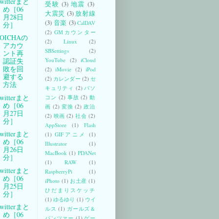
witterまと
受験
(3)
地震
(3)
め［06
大震災
(3)
放射線
月28日
(3)
音楽
(3)
CalDAV
分］
(2)
GMカウンター
SOICHAの
(2)
Linux
(2)
アカウ
SBSettings
(2)
ント再
YouTube
(2)
iCloud
認証失
敗を回
(2)
iMovie
(2)
iPod
避する
(2)
カレンダー
(2)
セ
方法
キュリティ
(2)
パソ
witterまと
コン
(2)
事故
(2)
動
め［06
画
(2)
変換
(2)
政治
月27日
(2)
映画
(2)
社会
(2)
分］
AppStore
(1)
Flash
witterまと
(1)
GIFアニメ
(1)
め［06
Illustrator
(1)
月26日
MacBook
(1)
PDANet
分］
(1)
RAW
(1)
witterまと
RaspberryPi
(1)
め［06
iPhoto
(1)
お土産
(1)
月25日
ひだまりスケッチ
分］
(1)
ゆるゆり
(1)
ウイ
witterまと
ルス
(1)
ガールズ＆
め［06
パンツァー
(1)
ゲー