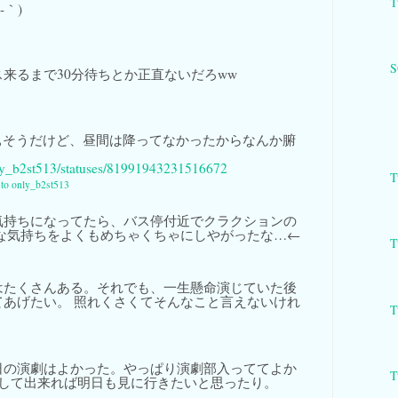
T
-｀)
来るまで30分待ちとか正直ないだろww
そうだけど、昼間は降ってなかったからなんか腑
only_b2st513/statuses/81991943231516672
T
y to only_b2st513
気持ちになってたら、バス停付近でクラクションの
りな気持ちをよくもめちゃくちゃにしやがったな…←
T
はたくさんある。それでも、一生懸命演じていた後
てあげたい。 照れくさくてそんなこと言えないけれ
T
日の演劇はよかった。やっぱり演劇部入っててよか
T
そして出来れば明日も見に行きたいと思ったり。